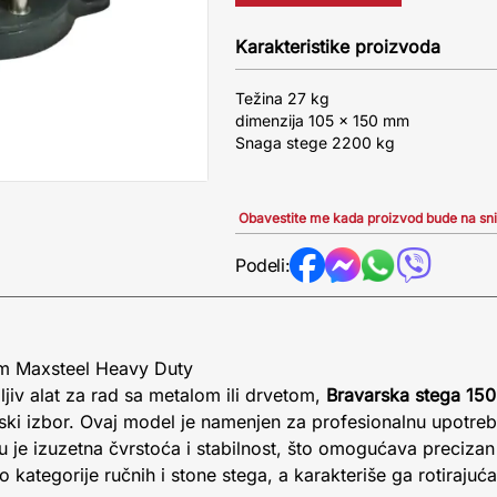
Karakteristike proizvoda
Težina 27 kg
dimenzija 105 x 150 mm
Snaga stege 2200 kg
Obavestite me kada proizvod bude na sn
Podeli:
m Maxsteel Heavy Duty
ljiv alat za rad sa metalom ili drvetom,
Bravarska stega 15
ski izbor. Ovaj model je namenjen za profesionalnu upotrebu
 je izuzetna čvrstoća i stabilnost, što omogućava precizan 
kategorije ručnih i stone stega, a karakteriše ga rotirajuć