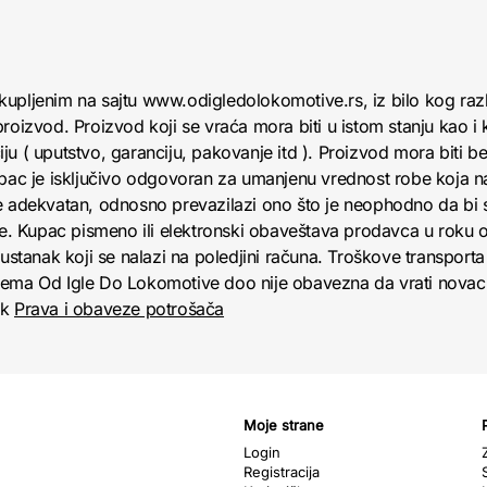
kupljenim na sajtu www.odigledolokomotive.rs, iz bilo kog raz
roizvod. Proizvod koji se vraća mora biti u istom stanju kao i 
u ( uputstvo, garanciju, pakovanje itd ). Proizvod mora biti bez
upac je isključivo odgovoran za umanjenu vrednost robe koja 
e adekvatan, odnosno prevazilazi ono što je neophodno da bi se
obe. Kupac pismeno ili elektronski obaveštava prodavca u roku
anak koji se nalazi na poledjini računa. Troškove transporta 
jema Od Igle Do Lokomotive doo nije obavezna da vrati novac 
nk
Prava i obaveze potrošača
Moje strane
Login
Registracija