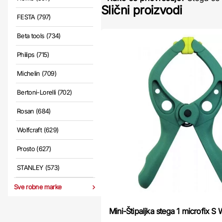
Slični proizvodi
FESTA (797)
Beta tools (734)
Philips (715)
Michelin (709)
Bertoni-Lorelli (702)
Rosan (684)
Wolfcraft (629)
Prosto (627)
STANLEY (573)
Sve robne marke
Mini-Štipaljka stega 1 microfix