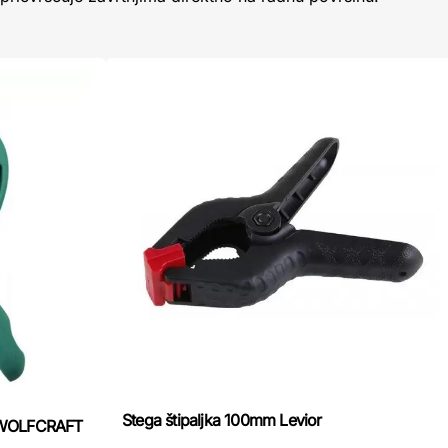
Stega štipaljka 100mm Levior
 S WOLFCRAFT