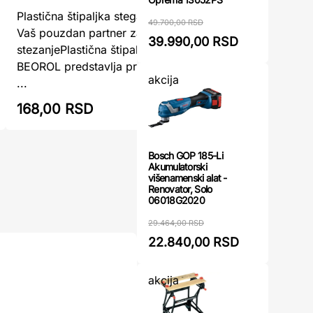
Štipaljka
Plastična štipaljka stega 38mm BEOROL –
49.700,00 RSD
WOLFCRAF
Vaš pouzdan partner za precizno
39.990,00 RSD
detaljŠtip
stezanjePlastična štipaljka stega 38mm
stezanja
BEOROL predstavlja praktičan i svestran
akcija
WO ...
...
168,00 RSD
186,00
Bosch GOP 185-Li
Akumulatorski
višenamenski alat -
Renovator, Solo
06018G2020
29.464,00 RSD
22.840,00 RSD
akcija