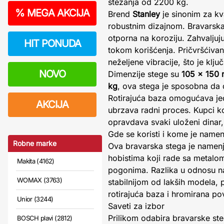
stezanja od 2200 kg.
%
MEGA AKCIJA
Brend
Stanley
je sinonim za kv
robustnim dizajnom. Bravarska
otporna na koroziju. Zahvaljuj
HIT PONUDA
tokom korišćenja. Pričvršćivanj
neželjene vibracije, što je klj
NOVO
Dimenzije stege su
105 x 150
kg
, ova stega je sposobna da 
Rotirajuća baza omogućava je
AKCIJA
ubrzava radni proces. Kupci koj
opravdava svaki uloženi dina
Gde se koristi i kome je name
Robne marke
Ova bravarska stega je namenjen
hobistima koji rade sa metalom
Makita (4162)
pogonima. Razlika u odnosu na 
WOMAX (3763)
stabilnijom od lakših modela, 
rotirajuća baza i hromirana pov
Unior (3244)
Saveti za izbor
Prilikom odabira bravarske ste
BOSCH plavi (2812)