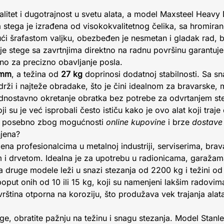
alitet i dugotrajnost u svetu alata, a model Maxsteel Heavy
 stega je izrađena od visokokvalitetnog čelika, sa hromira
ući šrafastom valjku, obezbeđen je nesmetan i gladak rad, be
e stege sa zavrtnjima direktno na radnu površinu garantuje s
učno za precizno obavljanje posla.
 mm
, a težina od
27 kg
doprinosi dodatnoj stabilnosti. Sa 
drži i najteže obradake, što je čini idealnom za bravarske,
dnostavno okretanje obratka bez potrebe za odvrtanjem st
i su je već isprobali često ističu kako je ovo alat koji traj
r, posebno zbog mogućnosti
online kupovine
i brze
dostave
njena?
a profesionalcima u metalnoj industriji, serviserima, bravar
 i drvetom. Idealna je za upotrebu u radionicama, garažama
druge modele leži u snazi stezanja od 2200 kg i težini od 2
poput onih od 10 ili 15 kg, koji su namenjeni lakšim radovim
rština otporna na koroziju, što produžava vek trajanja alat
ge, obratite pažnju na težinu i snagu stezanja. Model Stan