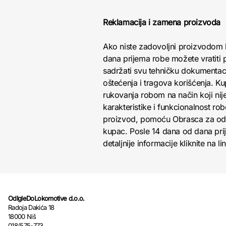
Reklamacija i zamena proizvoda
Ako niste zadovoljni proizvodom 
dana prijema robe možete vratiti p
sadržati svu tehničku dokumentacij
oštećenja i tragova korišćenja. K
rukovanja robom na način koji nij
karakteristike i funkcionalnost r
proizvod, pomoću Obrasca za odust
kupac. Posle 14 dana od dana pri
detaljnije informacije kliknite na li
OdIgleDoLokomotive d.o.o.
Radoja Dakića 18
18000 Niš
018/575-773