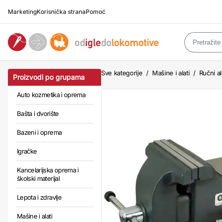
Marketing
Korisnička strana
Pomoć
Sve kategorije
/
Mašine i alati
/
Ručni al
Proizvodi po grupama
Auto kozmetika i oprema
Bašta i dvorište
Bazeni i oprema
Igračke
Kancelarijska oprema i
školski materijal
Lepota i zdravlje
Mašine i alati