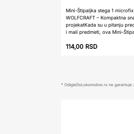
Mini-Štipaljka stega 1 microfix
WOLFCRAFT – Kompaktna sna
projekatKada su u pitanju prec
i mali predmeti, ova Mini-Štipal
114,00 RSD
* OdIgleDoLokomotive.rs ne garantuje za