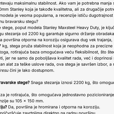
ahtevaju maksimalnu stabilnost. Ako vam je potrebna manja 
mm Stanley koja je takođe kvalitetna, ali za drugačije pot
odela je veoma popularna, a recenzije ističu dugotrajnost 
etnu bravarsku stegu?
ke stege, poput modela Stanley Maxsteel Heavy Duty, je klj
agu stezanja od 2200 kg garantuje sigurno držanje obradaka
 površina otporna na koroziju osigurava dug vek trajanja, 
 kg, stega pruža stabilnost koja je neophodna za precizne 
m toga, rotirajuća baza omogućava veću fleksibilnost, što šte
ti, jer ne samo da poboljšava kvalitet rada, već i doprinos
an alat za teške uslove rada, ova stega je savršen izbor, 
resu
čini je lako dostupnom.
ravarske stege?
Snaga stezanja iznosi 2200 kg, što omogu
za je rotirajuća, što omogućava jednostavno pozicioniranje
zije su 105 x 150 mm.
iju?
Da, površina je hromirana i otporna na koroziju.
pričvršćuje zavrtnjima direktno na radnu površinu.