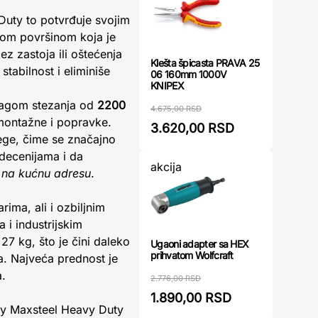
 Duty to potvrđuje svojim
nom površinom koja je
z zastoja ili oštećenja
Klešta špicasta PRAVA 25
tabilnost i eliminiše
06 160mm 1000V
KNIPEX
snagom stezanja od
2200
4.675,00 RSD
 montažne i popravke.
3.620,00 RSD
ege, čime se značajno
e decenijama i da
akcija
 na kućnu adresu
.
ima, ali i ozbiljnim
 i industrijskim
7 kg, što je čini daleko
Ugaoni adapter sa HEX
prihvatom Wolfcraft
a. Najveća prednost je
a.
2.776,00 RSD
1.890,00 RSD
ley Maxsteel Heavy Duty