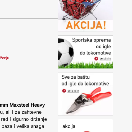
iženju
0mm Maxsteel Heavy
, ali i za zahtevne
rad i sigurno držanje
akcija
a baza i velika snaga