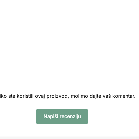
iko ste koristili ovaj proizvod, molimo dajte vaš komentar.
Napiši recenziju