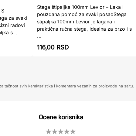
Stega štipaljka 100mm Levior – Laka i
 S
pouzdana pomoć za svaki posaoStega
ga za svaki
štipaljka 100mm Levior je lagana i
izni radovi
praktična ručna stega, idealna za brzo i s
jka s ...
...
116,00 RSD
 tačnost svih karakteristika i komentara vezanih za proizvode na sajtu.
Ocene korisnika