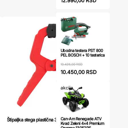
12.990,00 RSD
akcija
Ubodna testera PST 800
PEL BOSCH + 10 testerica
13.426,00 RSD
10.450,00 RSD
akcija
Can-Am Renegade ATV
Štipaljka
Štipaljka stega plastična 38mm BEOROL
Kvad Zeleni 4×4 Premium
Oprema 13052PS