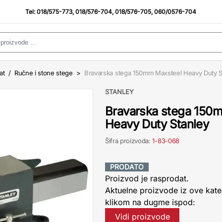
Tel:
018/575-773
,
018/576-704
,
018/576-705
,
060/0576-704
at
/
Ručne i stone stege
>
Bravarska stega 150mm Maxsteel Heavy Duty S
STANLEY
Bravarska stega 150
Heavy Duty Stanley
Šifra proizvoda:
1-83-068
PRODATO
Proizvod je rasprodat.
Aktuelne proizvode iz ove kate
klikom na dugme ispod:
Vidi proizvode