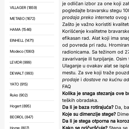
je odličan izbor za one koji z
VILLAGER (1859)
pogledajte bravarsku stegu 100
prodaja preko interneta
ovog m
METABO (1672)
Zašto je važno koristiti kvalit
HAMA (1546)
Korišćenje kvalitetne bravars
efikasan rad. Alat koji ima sn
EINHELL (1471)
od povreda pri radu. Hromirana
Modeco (1060)
radionicama. Sa težinom od 27
zavarivanje ili turpijanje. Osi
LEVIOR (999)
Ulaganje u ovakav alat se ispla
mestu. Za sve koji traže pouzd
DEWALT (993)
prodaje
i
dostave na kućnu ad
YATO (915)
FAQ
Kolika je snaga stezanja ove b
Ruko (902)
teških obradaka.
Hogert (895)
Da li je baza rotirajuća?
Da, ba
Koje su dimenzije stege?
Dimen
BEOROL (847)
Da li je stega otporna na koroz
Kako se pričvršćuje?
Stega se 
Home (807)