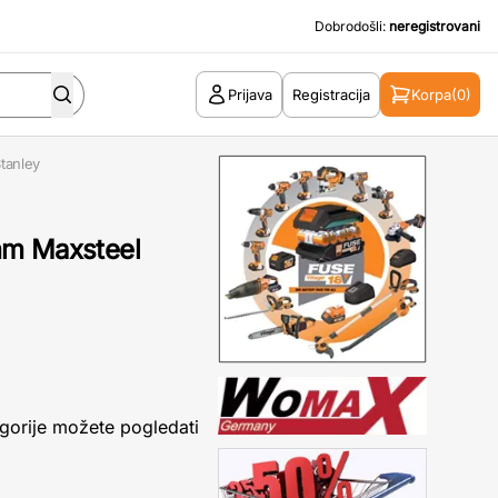
Dobrodošli:
neregistrovani
Prijava
Registracija
Korpa
(0)
tanley
mm Maxsteel
gorije možete pogledati