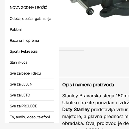
NOVA GODINA I BOŽIĆ
Odeća, obuća i galanterija
Pokloni
Računari i oprema
Sport i Rekreacija
Stan i kuća
Sve za bebe i decu
Sve za JESEN
Opis i namena proizvoda
Sve za LETO
Stanley Bravarska stega 150m
Ukoliko tražite pouzdan i izdrž
Sve za PROLEĆE
Duty Stanley
predstavlja vrhun
majstore, a glavna prednost mu
TV, audio, video, telefoni ...
obradaka. Ovaj proizvod je deo 