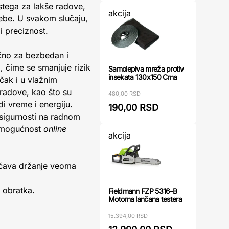
stega za lakše radove,
akcija
rebe. U svakom slučaju,
i preciznost.
učno za bezbedan i
, čime se smanjuje rizik
Samolepiva mreža protiv
insekata 130x150 Crna
čak i u vlažnim
radove, kao što su
480,00 RSD
di vreme i energiju.
190,00 RSD
i sigurnosti na radnom
a mogućnost
online
akcija
ćava držanje veoma
 obratka.
Fieldmann FZP 5316-B
Motorna lančana testera
15.394,00 RSD