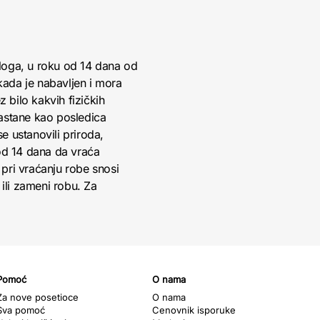
loga, u roku od 14 dana od
kada je nabavljen i mora
 bilo kakvih fizičkih
nastane kao posledica
 ustanovili priroda,
 od 14 dana da vraća
pri vraćanju robe snosi
ili zameni robu. Za
Pomoć
O nama
Za nove posetioce
O nama
Sva pomoć
Cenovnik isporuke