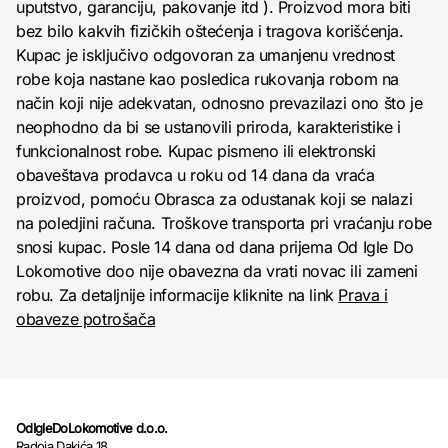
uputstvo, garanciju, pakovanje itd ). Proizvod mora biti
bez bilo kakvih fizičkih oštećenja i tragova korišćenja.
Kupac je isključivo odgovoran za umanjenu vrednost
robe koja nastane kao posledica rukovanja robom na
način koji nije adekvatan, odnosno prevazilazi ono što je
neophodno da bi se ustanovili priroda, karakteristike i
funkcionalnost robe. Kupac pismeno ili elektronski
obaveštava prodavca u roku od 14 dana da vraća
proizvod, pomoću Obrasca za odustanak koji se nalazi
na poledjini računa. Troškove transporta pri vraćanju robe
snosi kupac. Posle 14 dana od dana prijema Od Igle Do
Lokomotive doo nije obavezna da vrati novac ili zameni
robu. Za detaljnije informacije kliknite na link
Prava i
obaveze potrošača
OdIgleDoLokomotive d.o.o.
Radoja Dakića 18