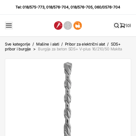
Tel:
018/575-773
,
018/576-704
,
018/576-705
,
060/0576-704
(0)
Sve kategorije
/
Mašine i alati
/
Pribor za električni alat
/
SDS+
pribor i burgije
>
Burgija za beton SDS+ V-plus 16/210/50 Makita