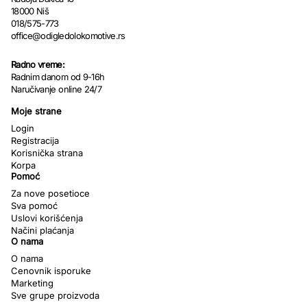
18000 Niš
018/575-773
office@odigledolokomotive.rs
Radno vreme:
Radnim danom od 9-16h
Naručivanje online 24/7
Moje strane
Login
Registracija
Korisnička strana
Korpa
Pomoć
Za nove posetioce
Sva pomoć
Uslovi korišćenja
Načini plaćanja
O nama
O nama
Cenovnik isporuke
Marketing
Sve grupe proizvoda