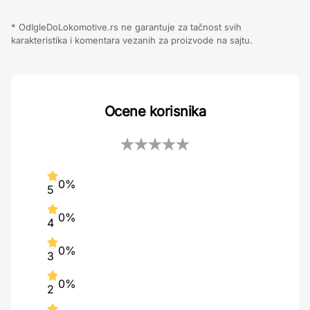
* OdIgleDoLokomotive.rs ne garantuje za tačnost svih
karakteristika i komentara vezanih za proizvode na sajtu.
Ocene korisnika
0%
5
0%
4
0%
3
0%
2