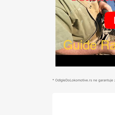
* OdIgleDoLokomotive.rs ne garantuje za