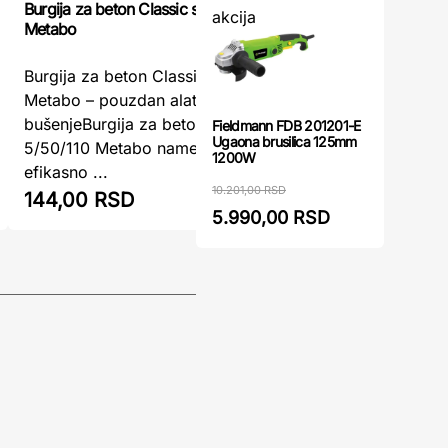
Burgija za beton Classic sds+ 5/50/110
Burgija S
akcija
Metabo
Burgija 
Burgija za beton Classic SDS+ 5/50/110
Precizno 
Metabo – pouzdan alat za precizno
SDS+ 5x
bušenjeBurgija za beton Classic SDS+
Fieldmann FDB 201201-E
visokokva
Ugaona brusilica 125mm
5/50/110 Metabo namenjena je za
1200W
za profesi
efikasno ...
10.201,00 RSD
144,00 RSD
158,00
5.990,00 RSD