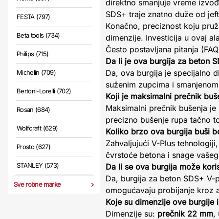
direktno smanjuje vreme izvođe
SDS+ traje znatno duže od jeft
FESTA (797)
Konačno, preciznost koju pruža
Beta tools (734)
dimenzije. Investicija u ovaj a
Često postavljana pitanja (FAQ
Philips (715)
Da li je ova burgija za beton
Da, ova burgija je specijalno 
Michelin (709)
suženim zupcima i smanjenom o
Bertoni-Lorelli (702)
Koji je maksimalni prečnik bu
Maksimalni prečnik bušenja j
Rosan (684)
precizno bušenje rupa tačno tog
Wolfcraft (629)
Koliko brzo ova burgija buši 
Zahvaljujući V-Plus tehnologiji
Prosto (627)
čvrstoće betona i snage vašeg
STANLEY (573)
Da li se ova burgija može kori
Da, burgija za beton SDS+ V-plu
Sve robne marke
omogućavaju probijanje kroz a
Koje su dimenzije ove burgije
Dimenzije su:
prečnik 22 mm
,