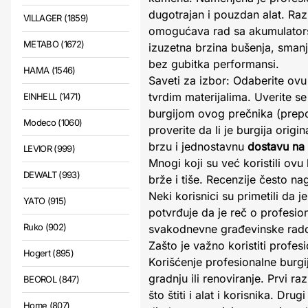
dugotrajan i pouzdan alat. Raz
VILLAGER (1859)
omogućava rad sa akumulatorsk
METABO (1672)
izuzetna brzina bušenja, sman
bez gubitka performansi.
HAMA (1546)
Saveti za izbor: Odaberite ov
tvrdim materijalima. Uverite 
EINHELL (1471)
burgijom ovog prečnika (prepor
Modeco (1060)
proverite da li je burgija origi
brzu i jednostavnu
dostavu na
LEVIOR (999)
Mnogi koji su već koristili ov
DEWALT (993)
brže i tiše. Recenzije često n
Neki korisnici su primetili da
YATO (915)
potvrđuje da je reč o profesio
Ruko (902)
svakodnevne građevinske radov
Zašto je važno koristiti profe
Hogert (895)
Korišćenje profesionalne burg
gradnju ili renoviranje. Prvi r
BEOROL (847)
što štiti i alat i korisnika. D
Home (807)