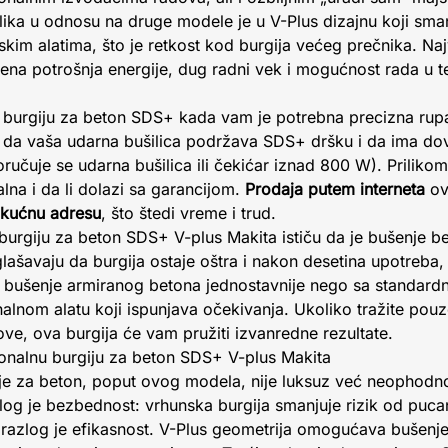
lika u odnosu na druge modele je u V-Plus dizajnu koji smanj
im alatima, što je retkost kod burgija većeg prečnika. Naj
jena potrošnja energije, dug radni vek i mogućnost rada u
u burgiju za beton SDS+ kada vam je potrebna precizna ru
se da vaša udarna bušilica podržava SDS+ dršku i da ima do
učuje se udarna bušilica ili čekićar iznad 800 W). Priliko
nalna i da li dolazi sa garancijom.
Prodaja putem interneta
ov
 kućnu adresu
, što štedi vreme i trud.
u burgiju za beton SDS+ V-plus Makita ističu da je bušenje 
aglašavaju da burgija ostaje oštra i nakon desetina upotreb
 je bušenje armiranog betona jednostavnije nego sa standard
nalnom alatu koji ispunjava očekivanja. Ukoliko tražite pouz
e, ova burgija će vam pružiti izvanredne rezultate.
sionalnu burgiju za beton SDS+ V-plus Makita
ije za beton, poput ovog modela, nije luksuz već neophodno
azlog je bezbednost: vrhunska burgija smanjuje rizik od puca
rugi razlog je efikasnost. V-Plus geometrija omogućava bušenj