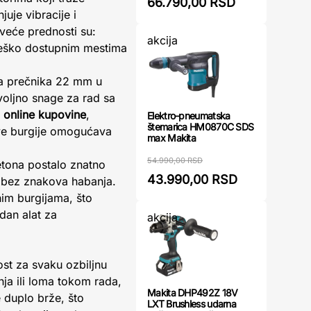
66.790,00 RSD
uje vibracije i
veće prednosti su:
akcija
 teško dostupnim mestima
pa prečnika 22 mm u
voljno snage za rad sa
m
online kupovine
,
Elektro-pneumatska
štemarica HM0870C SDS
e burgije omogućava
max Makita
54.990,00 RSD
betona postalo znatno
43.990,00 RSD
a, bez znakova habanja.
nim burgijama, što
dan alat za
akcija
st za svaku ozbiljnu
nja ili loma tokom rada,
Makita DHP492Z 18V
e duplo brže, što
LXT Brushless udarna