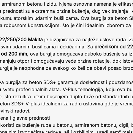
, armiranom betonu i zidu. Njena osnovna namena je efikas
 prednosti su ekstremna brzina bušenja, dug vek trajanja i
akumulatorskim udarnim bušilicama. Ova burgija za beton 
sa robusnom konstrukcijom, što je čini idealnim izborom za 
 22/250/200 Makita
je dizajnirana za najteže uslove rada. Z
u svim udarnim bušilicama i čekićarima. Sa
prečnikom od 2
 od 200 mm
, ova burgija omogućava duboko bušenje sa i
smanjuju otpor i omogućavaju veće brzine rotacije, dok is
burgija je neophodna za svakog ko želi da obavi posao brz
a burgija za beton SDS+ garantuje doslednost i pouzdanost
u svetu profesionalnih alata. V-Plus tehnologija, koju ova bur
je, što rezultira bržim bušenjem duplo brže od standardnih b
 beton SDS+ V-plus idealnom za rad u uslovima gde je vreme
evinski radovi.
ena i glavne prednosti
koristi za bušenje rupa u betonu, armiranom betonu, cigli,
alnim izvođačima radova, ali i ozbiljnim „uradi sam“ majst