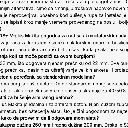
nja radova i umor majstora. Treći razlog je dugotrajnost. 
inijih alternativa, čime se smanjuju troškovi nabavke novih
 je neprocenjiva, posebno kod bušenja rupa za instalacije 
lat se isplati kroz manje vremena provedenog na poslu i bolje
)
 SDS+ V-plus Makita pogodna za rad sa akumulatorskim uda
dizajnirana za korišćenje sa akumulatorskim udarnim bušilic
tporu, ona efikasno buši beton čak i kada je alat niže sna
šenja koji se može postići sa ovom burgijom?
e 22 mm, što odgovara njenom prečniku od 22 mm. Ova burg
 prečnika, idealnih za ušrafljivanje velikih ankera ili prola
beton u poređenju sa standardnim modelima?
, ova burgija buši duplo brže od standardnih burgija za beto
 alata, ali u proseku se vreme bušenja skraćuje za 40-50%.
stiti za bušenje armiranog betona?
s Makita je idealna i za armirani beton. Njeni suženi zupci 
rmaturu bez oštećenja alata, što je čini pogodnom za najt
 i kako da proverim da li odgovara mom alatu?
ukupna dužina 250 mm
i
radna dužina 200 mm
. Drška je S