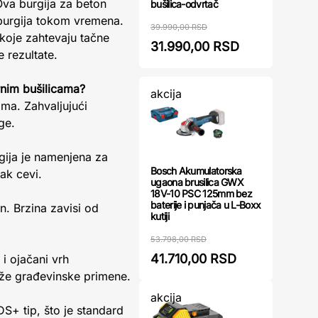
Ova burgija za beton
bušilica-odvrtač
 burgija tokom vremena.
39.990,00 RSD
koje zahtevaju tačne
31.990,00 RSD
 rezultate.
rnim bušilicama?
akcija
ama. Zahvaljujući
ge.
ija je namenjena za
Bosch Akumulatorska
zak cevi.
ugaona brusilica GWX
18V-10 PSC 125mm bez
baterije i punjača u L-Boxx
n. Brzina zavisi od
kutiji
53.798,00 RSD
41.710,00 RSD
i ojačani vrh
eže građevinske primene.
akcija
DS+ tip, što je standard