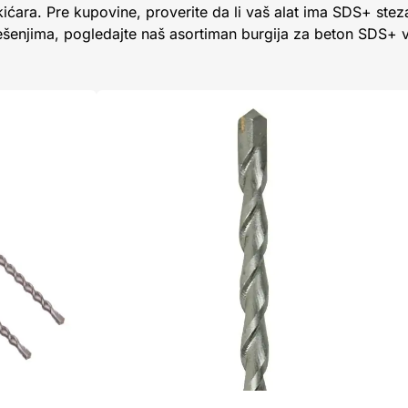
kićara. Pre kupovine, proverite da li vaš alat ima SDS+ stez
rešenjima, pogledajte naš asortiman burgija za beton SDS+ 