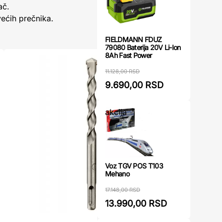
ač.
većih prečnika.
FIELDMANN FDUZ
79080 Baterija 20V Li-Ion
8Ah Fast Power
11.128,00 RSD
9.690,00 RSD
akcija
Voz TGV POS T103
Mehano
17.148,00 RSD
13.990,00 RSD