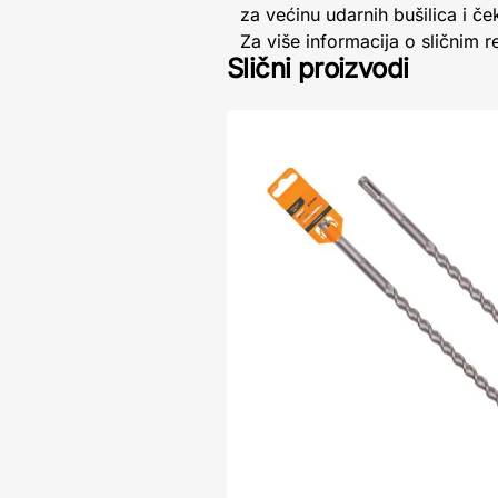
za većinu udarnih bušilica i če
Za više informacija o sličnim 
Slični proizvodi