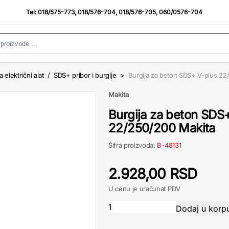
Tel:
018/575-773
,
018/576-704
,
018/576-705
,
060/0576-704
a električni alat
/
SDS+ pribor i burgije
>
Burgija za beton SDS+ V-plus 22
Makita
Burgija za beton SDS
22/250/200 Makita
Šifra proizvoda:
B-48131
2.928,00 RSD
U cenu je uračunat PDV