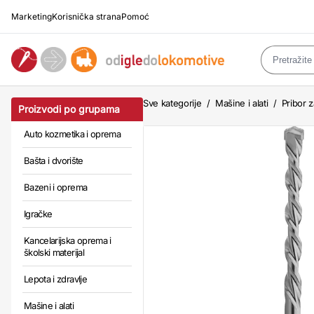
Marketing
Korisnička strana
Pomoć
Sve kategorije
/
Mašine i alati
/
Pribor z
Proizvodi po grupama
Auto kozmetika i oprema
Bašta i dvorište
Bazeni i oprema
Igračke
Kancelarijska oprema i
školski materijal
Lepota i zdravlje
Mašine i alati