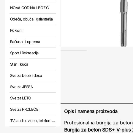
NOVA GODINA I BOŽIĆ
Odeća, obuća i galanterija
Pokloni
Računari i oprema
Sport i Rekreacija
Stan i kuća
Sve za bebe i decu
Sve za JESEN
Sve za LETO
Sve za PROLEĆE
Opis i namena proizvoda
TV, audio, video, telefoni ...
Profesionalna burgija za bet
Burgija za beton SDS+ V-plus