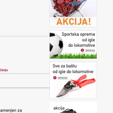
iženju
akcija
 namenjen za