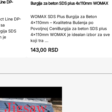
Line DP-
Burgija za beton SDS plus 4x110mm WOMAX
WOMAX SDS Plus Burgija za Beton
act Line DP-
4x110mm – Kvalitetna Bušenja po
 sa
Povoljnoj CeniBurgija za beton SDS plus
gija SDS
4x110mm WOMAX je idealan izbor za sve
 je
koji tra ...
143,00 RSD