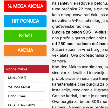
najzahtevnije radove u betonu
%
MEGA AKCIJA
rupa prečnika 22 mm, a glavne
koja omogućava rad čak i sa 
HIT PONUDA
inovativnu V-Plus tehnologiju 
građevinske radnike.
Burgija za beton SDS+ V-plus
NOVO
ona pruža sigurno prianjanje 
od 250 mm
i
radnom dužinom
Suženi zupci na vrhu burgije 
AKCIJA
vek alata. Ova profesionalna 
zamora.
Kao deo Makita asortimana, ov
Robne marke
sinonim za kvalitet i inovacije 
Makita (4162)
protok prašine i smanjuje tren
karakteristike čine burgiju za
WOMAX (3763)
instalacije, renoviranje ili građ
Gde se koristi, kome je namenj
Unior (3244)
Ova burgija za beton SDS+ se 
BOSCH plavi (2812)
kamenu. Namenjena je profesion