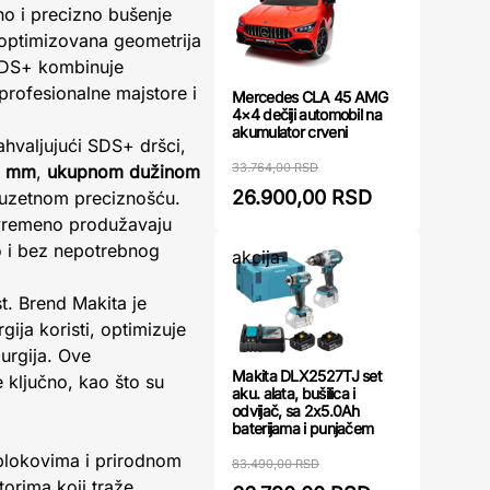
no i precizno bušenje
 optimizovana geometrija
SDS+ kombinuje
profesionalne majstore i
Mercedes CLA 45 AMG
4×4 dečiji automobil na
akumulator crveni
ahvaljujući SDS+ dršci,
33.764,00 RSD
2 mm
,
ukupnom dužinom
26.900,00 RSD
zuzetnom preciznošću.
tovremeno produžavaju
o i bez nepotrebnog
akcija
. Brend Makita je
gija koristi, optimizuje
urgija. Ove
Makita DLX2527TJ set
 ključno, kao što su
aku. alata, bušilica i
odvijač, sa 2x5.0Ah
baterijama i punjačem
 blokovima i prirodnom
83.490,00 RSD
orima koji traže