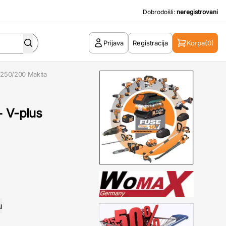
Dobrodošli:
neregistrovani
Prijava
Registracija
Korpa
(0)
/250/200 Makita
+ V-plus