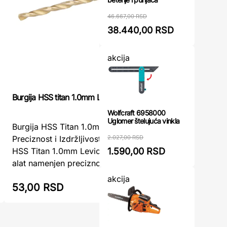
46.667,00 RSD
38.440,00 RSD
akcija
Burgija za
Burgija HSS titan 1.0mm Levior
RUKO
Wolfcraft 6958000
Uglomer štelujuća vinkla
Burgija HSS Titan 1.0mm Levior -
Burgija z
Preciznost i Izdržljivost za MetalBurgija
2.027,00 RSD
RUKOBurgi
HSS Titan 1.0mm Levior je specijalizovan
1.590,00 RSD
1.0mm RUK
alat namenjen preciznom bušenju me ...
za bušenj
akcija
53,00 RSD
78,00 