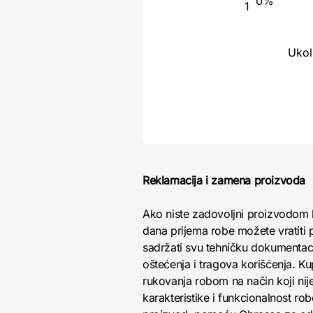
0%
1
Ukol
Reklamacija i zamena proizvoda
Ako niste zadovoljni proizvodom 
dana prijema robe možete vratiti p
sadržati svu tehničku dokumentacij
oštećenja i tragova korišćenja. K
rukovanja robom na način koji nij
karakteristike i funkcionalnost r