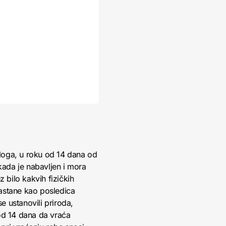
loga, u roku od 14 dana od
kada je nabavljen i mora
 bilo kakvih fizičkih
nastane kao posledica
 ustanovili priroda,
 od 14 dana da vraća