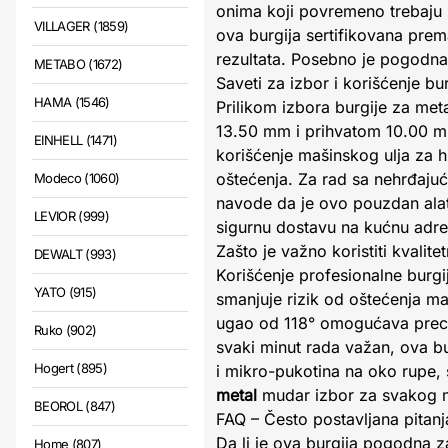
onima koji povremeno trebaju
VILLAGER (1859)
ova burgija sertifikovana prem
rezultata. Posebno je pogodna 
METABO (1672)
Saveti za izbor i korišćenje b
HAMA (1546)
Prilikom izbora burgije za meta
13.50 mm i prihvatom 10.00 mm
EINHELL (1471)
korišćenje mašinskog ulja za h
oštećenja. Za rad sa nehrđajući
Modeco (1060)
navode da je ovo pouzdan alat k
LEVIOR (999)
sigurnu dostavu na kućnu adre
Zašto je važno koristiti kvalite
DEWALT (993)
Korišćenje profesionalne burg
YATO (915)
smanjuje rizik od oštećenja mat
ugao od 118° omogućava preciz
Ruko (902)
svaki minut rada važan, ova b
Hogert (895)
i mikro-pukotina na oko rupe, 
metal
mudar izbor za svakog m
BEOROL (847)
FAQ – Često postavljana pitanj
Da li je ova burgija pogodna z
Home (807)