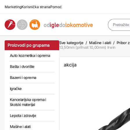
Marketing
Korisnička strana
Pomoć
Sve kategorije
/
Mašine i alati
/
Pribor z
Proizvodi po grupama
13,50mm (prihvat 10,00mm) Irwin
Auto kozmetika i oprema
akcija
Bašta i dvorište
Bazeni i oprema
Igračke
Kancelarijska oprema i
školski materijal
Lepota i zdravlje
Mašine i alati