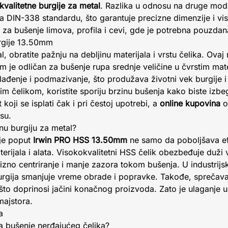
kvalitetne burgije za metal
. Razlika u odnosu na druge model
a DIN-338 standardu, što garantuje precizne dimenzije i vi
za bušenje limova, profila i cevi, gde je potrebna pouzdana
urgije 13.50mm
l, obratite pažnju na debljinu materijala i vrstu čelika. Ov
 je odličan za bušenje rupa srednje veličine u čvrstim mat
lađenje i podmazivanje, što produžava životni vek burgije i
m čelikom, koristite sporiju brzinu bušenja kako biste izbeg
oji se isplati čak i pri čestoj upotrebi, a
online kupovina
o
su.
tnu burgiju za metal?
ije poput
Irwin PRO HSS 13.50mm
ne samo da poboljšava ef
erijala i alata. Visokokvalitetni HSS čelik obezbeđuje duži 
no centriranje i manje zazora tokom bušenja. U industrijs
urgija smanjuje vreme obrade i popravke. Takođe, sprečava 
što doprinosi jačini konačnog proizvoda. Zato je ulaganje 
ajstora.
a
a bušenje nerđajućeg čelika?