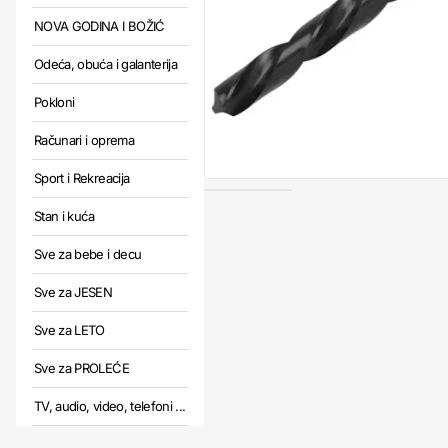
NOVA GODINA I BOŽIĆ
Odeća, obuća i galanterija
Pokloni
Računari i oprema
Sport i Rekreacija
Stan i kuća
Sve za bebe i decu
Sve za JESEN
Sve za LETO
Sve za PROLEĆE
TV, audio, video, telefoni ...