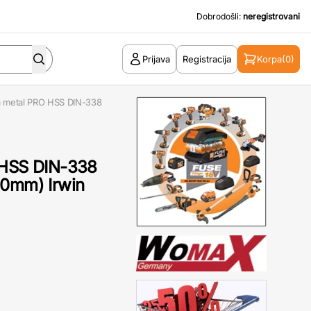
Dobrodošli:
neregistrovani
Prijava
Registracija
Korpa
(0)
za metal PRO HSS DIN-338
 HSS DIN-338
00mm) Irwin