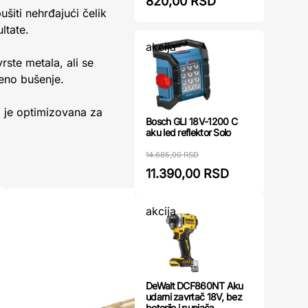
820,00 RSD
šiti nehrđajući čelik
ltate.
akcija
ste metala, ali se
eno bušenje.
li je optimizovana za
Bosch GLI 18V-1200 C
aku led reflektor Solo
14.685,00 RSD
11.390,00 RSD
akcija
DeWalt DCF860NT Aku
udarni zavrtač 18V, bez
beterije i punjača