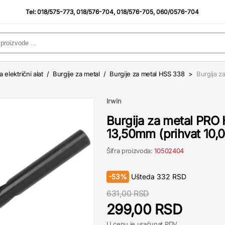
Tel:
018/575-773
,
018/576-704
,
018/576-705
,
060/0576-704
a električni alat
/
Burgije za metal
/
Burgije za metal HSS 338
>
Burgija 
Irwin
Burgija za metal PRO
13,50mm (prihvat 10,
Šifra proizvoda:
10502404
-
53%
Ušteda
332
RSD
631,00 RSD
299,00 RSD
U cenu je uračunat PDV