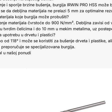
enje i sporije brzine bušenja, burgija IRWIN PRO HSS može bu
se da debljina materijala ne prelazi 5 mm za optimalne rezu
terijala koje burgija može probušiti?
enje materijala čvrstoće do 900 N/mm². Debljina zavisi od vr
u tvrdim čelicima i do 10 mm u mekim metalima, uz postep
 upotrebu u drvetu i plastici?
o od 118° i može se koristiti za bušenje drveta i plastike, a
 preporučuje se specijalizovana burgija.
al u našoj ponudi