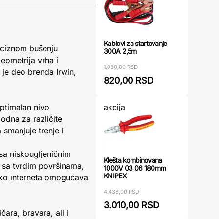
Kablovi za startovanje
eciznom bušenju
300A 2,5m
eometrija vrha i
1.030,00 RSD
 je deo brenda Irwin,
820,00 RSD
akcija
ptimalan nivo
godna za različite
 smanjuje trenje i
sa niskougljeničnim
Klešta kombinovana
 sa tvrdim površinama,
1000V 03 06 180mm
KNIPEX
reko interneta omogućava
4.438,00 RSD
3.010,00 RSD
ara, bravara, ali i