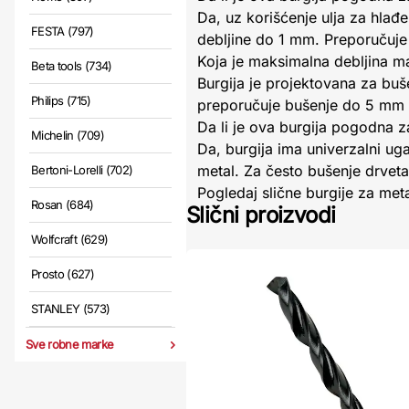
Da, uz korišćenje ulja za hlađ
FESTA (797)
debljine do 1 mm. Preporučuje 
Koja je maksimalna debljina ma
Beta tools (734)
Burgija je projektovana za buš
Philips (715)
preporučuje bušenje do 5 mm 
Da li je ova burgija pogodna za
Michelin (709)
Da, burgija ima univerzalni uga
metal. Za često bušenje drveta
Bertoni-Lorelli (702)
Pogledaj slične burgije za met
Rosan (684)
Slični proizvodi
Wolfcraft (629)
Prosto (627)
STANLEY (573)
Sve robne marke