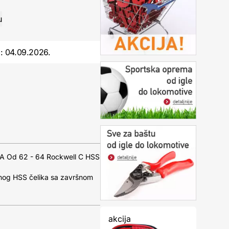
o:
04.09.2026.
 Od 62 - 64 Rockwell C HSS
tnog HSS čelika sa završnom
akcija