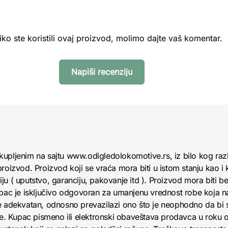
iko ste koristili ovaj proizvod, molimo dajte vaš komentar.
Napiši recenziju
kupljenim na sajtu www.odigledolokomotive.rs, iz bilo kog raz
roizvod. Proizvod koji se vraća mora biti u istom stanju kao i 
u ( uputstvo, garanciju, pakovanje itd ). Proizvod mora biti bez
upac je isključivo odgovoran za umanjenu vrednost robe koja 
e adekvatan, odnosno prevazilazi ono što je neophodno da bi se
obe. Kupac pismeno ili elektronski obaveštava prodavca u roku