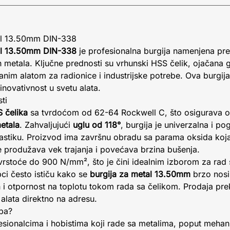
al 13.50mm DIN-338
al 13.50mm DIN-338
je profesionalna burgija namenjena pr
h metala. Ključne prednosti su vrhunski HSS čelik, ojačana g
anim alatom za radionice i industrijske potrebe. Ova burgija
 inovativnost u svetu alata.
ti
 čelika
sa tvrdoćom od 62-64 Rockwell C, što osigurava o
etala
. Zahvaljujući
uglu od 118°
, burgija je univerzalna i po
 plastiku. Proizvod ima završnu obradu sa parama oksida koja
e produžava vek trajanja i povećava brzina bušenja.
vrstoće do 900 N/mm², što je čini idealnim izborom za rad 
ci često ističu kako se
burgija za metal 13.50mm
brzo nosi
h i otpornost na toplotu tokom rada sa čelikom. Prodaja p
alata direktno na adresu.
upa?
sionalcima i hobistima koji rade sa metalima, poput mehanič