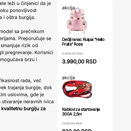
e leži u činjenici da je
akcija
soku ponovljivost
 i oštra burgija.
aj model sa prečnikom
erijama. Preporučuje se
Dečiji ranac Ruipai “Hello
Fruits” Roze
 smanjuje rizik od
li pregrevanje. Korisnici
5.876,00 RSD
mogućava brzu i
3.990,00 RSD
akcija
ikasnost rada, već
vek trajanja burgije, dok
kim uslovima, gde je
stvaranje neravnih ivica
u
kvalitetnu burgiju za
Kablovi za startovanje
300A 2,5m
1.030,00 RSD