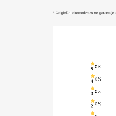
* OdIgleDoLokomotive.rs ne garantuje za
0%
5
0%
4
0%
3
0%
2