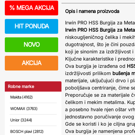
%
MEGA AKCIJA
Opis i namena proizvoda
Irwin PRO HSS Burgija za Met
HIT PONUDA
Irwin PRO HSS Burgija za Met
niskougljeničnog čelika i meki
NOVO
dugotrajnost, što je čini pouzd
koji je sinonim za izdržljivost i
Ključne karakteristike i prednos
AKCIJA
Ova burgija je izrađena od
HSS
izdržljivosti prilikom
bušenja m
materijale, uključujući drvo i
Robne marke
poboljšava centriranje, čime s
Preporučuje se za materijale č
Makita (4162)
čelikom i mekim metalima. Kup
WOMAX (3763)
a posebno hvale njen oštar vr
jednostavno poručivanje ovog 
Unior (3244)
Gde se koristi i ko je ciljna gr
Ova burgija je namenjena profe
BOSCH plavi (2812)