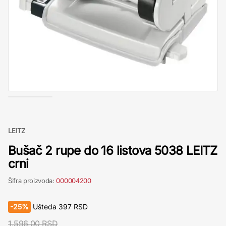
LEITZ
Bušač 2 rupe do 16 listova 5038 LEITZ
crni
Šifra proizvoda:
000004200
-
25%
Ušteda
397
RSD
1.596,00 RSD