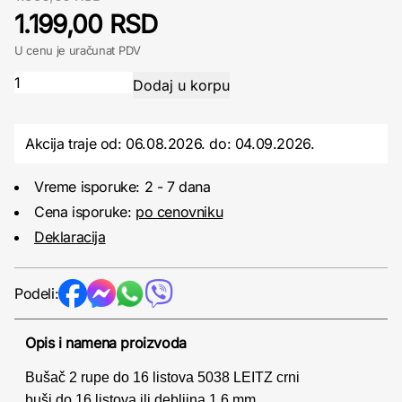
1.199,00 RSD
U cenu je uračunat PDV
Akcija traje od: 06.08.2026.
do:
04.09.2026.
Vreme isporuke: 2 - 7 dana
Cena isporuke:
po cenovniku
Deklaracija
Podeli:
Opis i namena proizvoda
Bušač 2 rupe do 16 listova 5038 LEITZ crni
buši do 16 listova ili debljina 1,6 mm