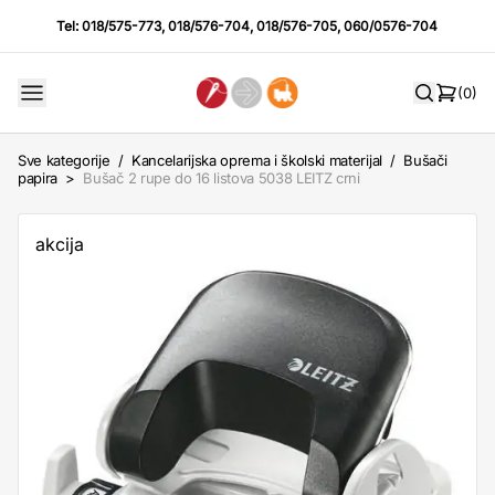
Tel:
018/575-773
,
018/576-704
,
018/576-705
,
060/0576-704
(0)
Sve kategorije
/
Kancelarijska oprema i školski materijal
/
Bušači
papira
>
Bušač 2 rupe do 16 listova 5038 LEITZ crni
akcija