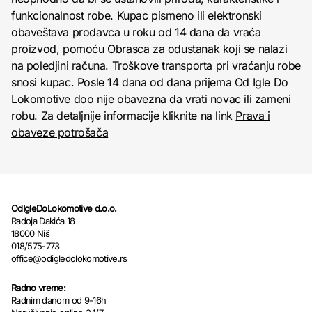
funkcionalnost robe. Kupac pismeno ili elektronski
obaveštava prodavca u roku od 14 dana da vraća
proizvod, pomoću Obrasca za odustanak koji se nalazi
na poledjini računa. Troškove transporta pri vraćanju robe
snosi kupac. Posle 14 dana od dana prijema Od Igle Do
Lokomotive doo nije obavezna da vrati novac ili zameni
robu. Za detaljnije informacije kliknite na link
Prava i
obaveze potrošača
OdIgleDoLokomotive d.o.o.
Radoja Dakića 18
18000 Niš
018/575-773
office@odigledolokomotive.rs
Radno vreme:
Radnim danom od 9-16h