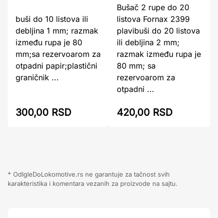
Bušač 2 rupe do 20
buši do 10 listova ili
listova Fornax 2399
debljina 1 mm; razmak
plavibuši do 20 listova
između rupa je 80
ili debljina 2 mm;
mm;sa rezervoarom za
razmak između rupa je
otpadni papir;plastični
80 mm; sa
graničnik ...
rezervoarom za
otpadni ...
300,00 RSD
420,00 RSD
* OdIgleDoLokomotive.rs ne garantuje za tačnost svih
karakteristika i komentara vezanih za proizvode na sajtu.