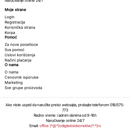
Naručivanje online 24/7
Moje strane
Login
Registracija
Korisnička strana
Korpa
Pomoć
Za nove posetioce
Sva pomoć
Uslovi korišćenja
Načini plaćanja
O nama
O nama
Cenovnik isporuke
Marketing
Sve grupe proizvoda
Ako niste uspeli da naručite preko websajta, probajte telefonom 018/575-
773
Radno vreme: radnim danima od 9-16h
Naručivanje online 24/7
Email:
office (*@*)odigledolokomotive(*.*)rs