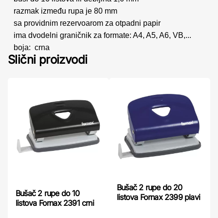
razmak između rupa je 80 mm
sa providnim rezervoarom za otpadni papir
ima dvodelni graničnik za formate: A4, A5, A6, VB,...
boja: crna
Slični proizvodi
Bušač 2 rupe do 20
Bušač 2 rupe do 10
listova Fornax 2399 plavi
listova Fornax 2391 crni