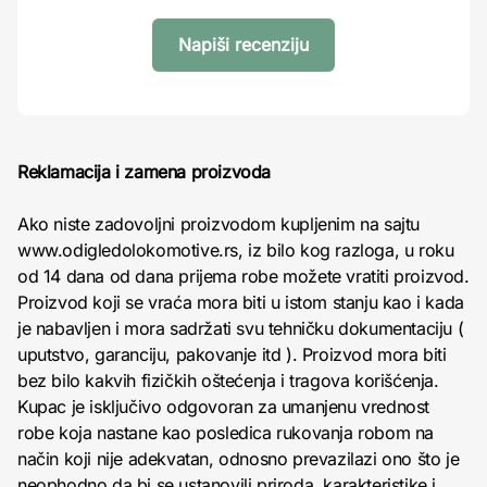
Napiši recenziju
Reklamacija i zamena proizvoda
Ako niste zadovoljni proizvodom kupljenim na sajtu
www.odigledolokomotive.rs, iz bilo kog razloga, u roku
od 14 dana od dana prijema robe možete vratiti proizvod.
Proizvod koji se vraća mora biti u istom stanju kao i kada
je nabavljen i mora sadržati svu tehničku dokumentaciju (
uputstvo, garanciju, pakovanje itd ). Proizvod mora biti
bez bilo kakvih fizičkih oštećenja i tragova korišćenja.
Kupac je isključivo odgovoran za umanjenu vrednost
robe koja nastane kao posledica rukovanja robom na
način koji nije adekvatan, odnosno prevazilazi ono što je
neophodno da bi se ustanovili priroda, karakteristike i