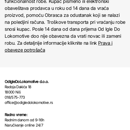
funkcionalnost robe. Kupac pismeno ili elektronski
obaveštava prodavca u roku od 14 dana da vraća
proizvod, pomoću Obrasca za odustanak koji se nalazi
na poledjini računa. Troškove transporta pri vraćanju robe
snosi kupac. Posle 14 dana od dana prijema Od Igle Do
Lokomotive doo nije obavezna da vrati novac ili zameni
robu. Za detaljnije informacije kliknite na link
Prava i
obaveze potrošača
OdIgleDoLokomotive d.o.o.
Radoja Dakića 18
18000 Niš
018/575-773
office@odigledolokomotive.rs
Radno vreme:
Radnim danom od 9-16h
Naručivanje online 24/7