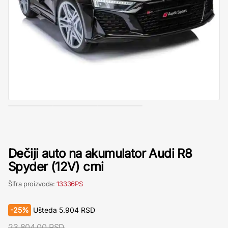
Dečiji auto na akumulator Audi R8
Spyder (12V) crni
Šifra proizvoda:
13336PS
-
25%
Ušteda
5.904
RSD
23.804,00 RSD