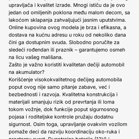
upravljača i kvalitet izrade. Mnogi ističu da je ovo
jedan od omiljenih poklona među malom decom, sa
lakoćom sklapanja zahvaljujući jasnim uputstvima.
Online kupovina ovog modela je brza i efikasna, a
dostava na kućnu adresu u roku od nekoliko dana
čini ga dostupnim svuda. Slobodno poručite za
sledeći rođendan ili praznik – garantujemo osmeh
na licu vašeg mališana.
Zašto je važno koristiti kvalitetan dečiji automobil
na akumulator?
Korišćenje visokokvalitetnog dečijeg automobila
poput ovog nije samo pitanje zabave, već i
bezbednosti i razvoja. Kvalitetna konstrukcija i
materijali smanjuju rizik od prevrtanja ili loma
tokom vožnje, dok funkcije poput sigurnosnog
pojasa i roditeljske kontrole pružaju dodatnu
sigurnost. Osim toga, upravljanje ovakvim vozilom
pomaže deci da razviju koordinaciju oko-ruka i