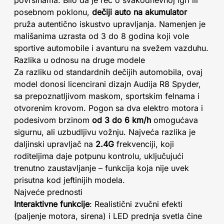
površinama. Bilo da je reč o svakodnevnoj igri ili
posebnom poklonu,
dečiji auto na akumulator
pruža autentično iskustvo upravljanja. Namenjen je
mališanima uzrasta od 3 do 8 godina koji vole
sportive automobile i avanturu na svežem vazduhu.
Razlika u odnosu na druge modele
Za razliku od standardnih dečijih automobila, ovaj
model donosi licencirani dizajn Audija R8 Spyder,
sa prepoznatljivom maskom, sportskim felnama i
otvorenim krovom. Pogon sa dva elektro motora i
podesivom brzinom
od 3 do 6 km/h
omogućava
sigurnu, ali uzbudljivu vožnju. Najveća razlika je
daljinski upravljač na
2.4G
frekvenciji, koji
roditeljima daje potpunu kontrolu, uključujući
trenutno zaustavljanje – funkcija koja nije uvek
prisutna kod jeftinijih modela.
Najveće prednosti
Interaktivne funkcije
: Realistični zvučni efekti
(paljenje motora, sirena) i LED prednja svetla čine