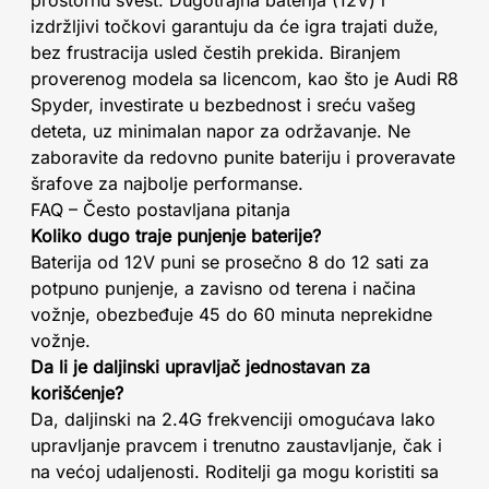
prostornu svest. Dugotrajna baterija (12V) i
izdržljivi točkovi garantuju da će igra trajati duže,
bez frustracija usled čestih prekida. Biranjem
proverenog modela sa licencom, kao što je Audi R8
Spyder, investirate u bezbednost i sreću vašeg
deteta, uz minimalan napor za održavanje. Ne
zaboravite da redovno punite bateriju i proveravate
šrafove za najbolje performanse.
FAQ – Često postavljana pitanja
Koliko dugo traje punjenje baterije?
Baterija od 12V puni se prosečno 8 do 12 sati za
potpuno punjenje, a zavisno od terena i načina
vožnje, obezbeđuje 45 do 60 minuta neprekidne
vožnje.
Da li je daljinski upravljač jednostavan za
korišćenje?
Da, daljinski na 2.4G frekvenciji omogućava lako
upravljanje pravcem i trenutno zaustavljanje, čak i
na većoj udaljenosti. Roditelji ga mogu koristiti sa