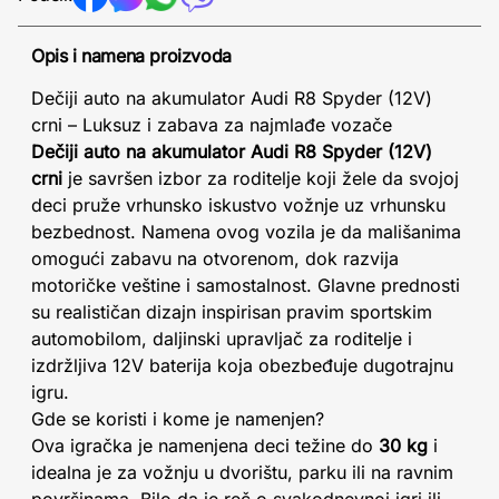
Opis i namena proizvoda
Dečiji auto na akumulator Audi R8 Spyder (12V)
crni – Luksuz i zabava za najmlađe vozače
Dečiji auto na akumulator Audi R8 Spyder (12V)
crni
je savršen izbor za roditelje koji žele da svojoj
deci pruže vrhunsko iskustvo vožnje uz vrhunsku
bezbednost. Namena ovog vozila je da mališanima
omogući zabavu na otvorenom, dok razvija
motoričke veštine i samostalnost. Glavne prednosti
su realističan dizajn inspirisan pravim sportskim
automobilom, daljinski upravljač za roditelje i
izdržljiva 12V baterija koja obezbeđuje dugotrajnu
igru.
Gde se koristi i kome je namenjen?
Ova igračka je namenjena deci težine do
30 kg
i
idealna je za vožnju u dvorištu, parku ili na ravnim