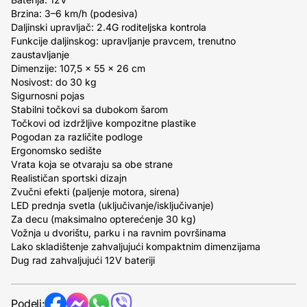
Brzina: 3–6 km/h (podesiva)
Daljinski upravljač: 2.4G roditeljska kontrola
Funkcije daljinskog: upravljanje pravcem, trenutno
zaustavljanje
Dimenzije: 107,5 x 55 x 26 cm
Nosivost: do 30 kg
Sigurnosni pojas
Stabilni točkovi sa dubokom šarom
Točkovi od izdržljive kompozitne plastike
Pogodan za različite podloge
Ergonomsko sedište
Vrata koja se otvaraju sa obe strane
Realističan sportski dizajn
Zvučni efekti (paljenje motora, sirena)
LED prednja svetla (uključivanje/isključivanje)
Za decu (maksimalno opterećenje 30 kg)
Vožnja u dvorištu, parku i na ravnim površinama
Lako skladištenje zahvaljujući kompaktnim dimenzijama
Dug rad zahvaljujući 12V bateriji
Podeli: