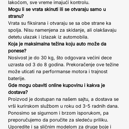
lakoćom, sve vreme imajući kontrolu.
Mogu li se vrata skinuti ili se otvaraju samo u
stranu?
Vrata su fiksirana i otvaraju se sa obe strane ka
spolja. Nisu namenjena za skidanje, ali olakšavaju
detetu ulazak i izlazak iz automobila.
Koja je maksimalna težina koju auto može da
ponese?
Nosivost je do 30 kg, što odgovara većini dece
uzrasta od 3 do 8 godina. Prekoračenje ove težine
može uticati na performanse motora i trajnost
baterije.
Gde mogu obaviti online kupovinu i kakva je
dostava?
Proizvod je dostupan na našem sajtu, a dostava se
vrši kurirskom službom u roku od 3-5 radnih dana.
Ponosimo se sigurnom i brzom isporukom, pa
preporučujemo da poručite za sledeću priliku.
Uporedite i sa sličnim modelom za druge boje i