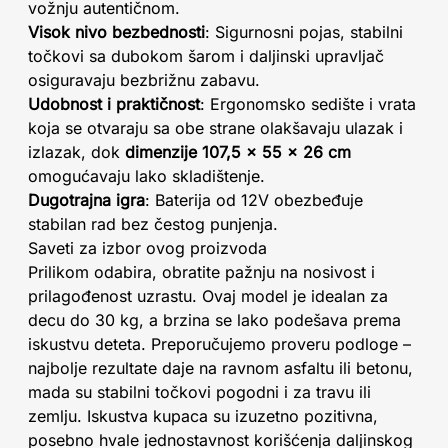
vožnju autentičnom.
Visok nivo bezbednosti
: Sigurnosni pojas, stabilni
točkovi sa dubokom šarom i daljinski upravljač
osiguravaju bezbrižnu zabavu.
Udobnost i praktičnost
: Ergonomsko sedište i vrata
koja se otvaraju sa obe strane olakšavaju ulazak i
izlazak, dok
dimenzije 107,5 x 55 x 26 cm
omogućavaju lako skladištenje.
Dugotrajna igra
: Baterija od 12V obezbeđuje
stabilan rad bez čestog punjenja.
Saveti za izbor ovog proizvoda
Prilikom odabira, obratite pažnju na nosivost i
prilagođenost uzrastu. Ovaj model je idealan za
decu do 30 kg, a brzina se lako podešava prema
iskustvu deteta. Preporučujemo proveru podloge –
najbolje rezultate daje na ravnom asfaltu ili betonu,
mada su stabilni točkovi pogodni i za travu ili
zemlju. Iskustva kupaca su izuzetno pozitivna,
posebno hvale jednostavnost korišćenja daljinskog