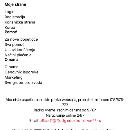
Moje strane
Login
Registracija
Korisnička strana
Korpa
Pomoć
Za nove posetioce
Sva pomoć
Uslovi korišćenja
Načini plaćanja
O nama
O nama
Cenovnik isporuke
Marketing
Sve grupe proizvoda
Ako niste uspeli da naručite preko websajta, probajte telefonom 018/575-
773
Radno vreme: radnim danima od 9-16h
Naručivanje online 24/7
Email:
office (*@*)odigledolokomotive(*.*)rs