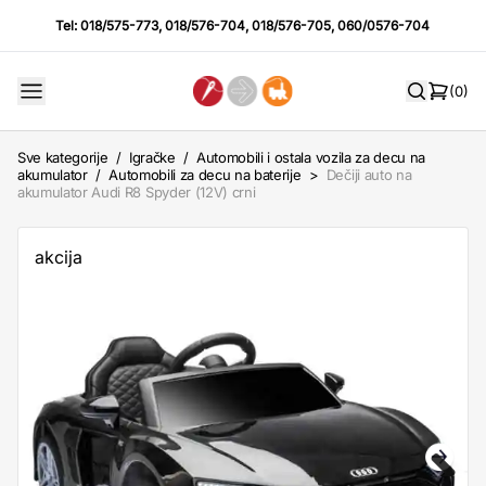
Tel:
018/575-773
,
018/576-704
,
018/576-705
,
060/0576-704
(0)
Sve kategorije
/
Igračke
/
Automobili i ostala vozila za decu na
akumulator
/
Automobili za decu na baterije
>
Dečiji auto na
akumulator Audi R8 Spyder (12V) crni
akcija