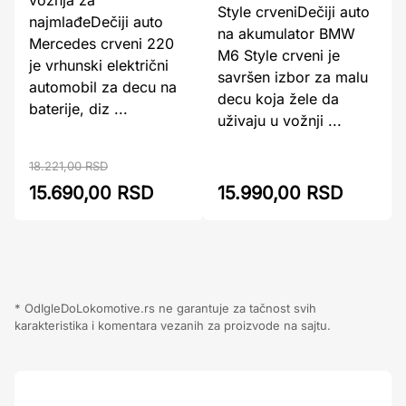
vožnja za
Style crveniDečiji auto
najmlađeDečiji auto
na akumulator BMW
Mercedes crveni 220
M6 Style crveni je
je vrhunski električni
savršen izbor za malu
automobil za decu na
decu koja žele da
baterije, diz ...
uživaju u vožnji ...
18.221,00 RSD
15.690,00 RSD
15.990,00 RSD
* OdIgleDoLokomotive.rs ne garantuje za tačnost svih
karakteristika i komentara vezanih za proizvode na sajtu.