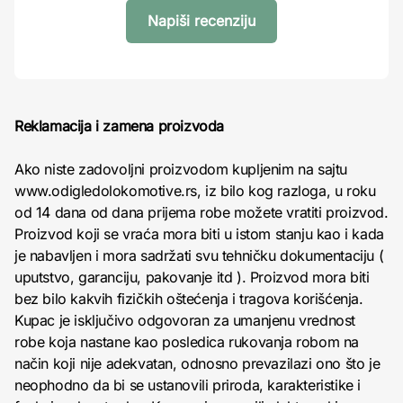
Napiši recenziju
Reklamacija i zamena proizvoda
Ako niste zadovoljni proizvodom kupljenim na sajtu
www.odigledolokomotive.rs, iz bilo kog razloga, u roku
od 14 dana od dana prijema robe možete vratiti proizvod.
Proizvod koji se vraća mora biti u istom stanju kao i kada
je nabavljen i mora sadržati svu tehničku dokumentaciju (
uputstvo, garanciju, pakovanje itd ). Proizvod mora biti
bez bilo kakvih fizičkih oštećenja i tragova korišćenja.
Kupac je isključivo odgovoran za umanjenu vrednost
robe koja nastane kao posledica rukovanja robom na
način koji nije adekvatan, odnosno prevazilazi ono što je
neophodno da bi se ustanovili priroda, karakteristike i