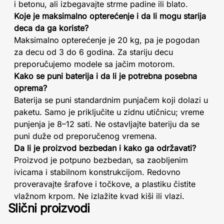
i betonu, ali izbegavajte strme padine ili blato.
Koje je maksimalno opterećenje i da li mogu starija
deca da ga koriste?
Maksimalno opterećenje je 20 kg, pa je pogodan
za decu od 3 do 6 godina. Za stariju decu
preporučujemo modele sa jačim motorom.
Kako se puni baterija i da li je potrebna posebna
oprema?
Baterija se puni standardnim punjačem koji dolazi u
paketu. Samo je priključite u zidnu utičnicu; vreme
punjenja je 8–12 sati. Ne ostavljajte bateriju da se
puni duže od preporučenog vremena.
Da li je proizvod bezbedan i kako ga održavati?
Proizvod je potpuno bezbedan, sa zaobljenim
ivicama i stabilnom konstrukcijom. Redovno
proveravajte šrafove i točkove, a plastiku čistite
vlažnom krpom. Ne izlažite kvad kiši ili vlazi.
Slični proizvodi