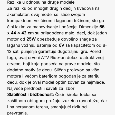
Razlika u odnosu na druge modele
Za razliku od mnogih drugih dečijih kvadova na
akumulator, ovaj model se ističe svojom
kompaktnom veličinom i laganom težinom, što ga
čini lakim za manevrisanje i nošenje. Dimenzije
66
x 44 x 42 cm
su prilagođene maloj deci, dok jedan
motor od
25W
obezbeđuje dovoljno snage za
laganu vožnju. Baterija od
6V
sa kapacitetom od 8–
12 sati punjenja garantuje dugotrajnu igru. Pored
toga, ovaj crveni ATV Ride-on dolazi u atraktivnoj
crvenoj boji koja podseća na prave modele, što
dodatno motiviše decu. Sličan proizvod sa više
motora i većom baterijom pogodan je za stariju
decu, dok je ovaj model optimizovan za najmlađe.
Najveće prednosti i saveti za izbor
Stabilnost i bezbednost:
Četiri široka točka sa
zaštitnom oblogom pružaju izuzetnu ravnotežu, čak
i na neravnom terenu, smanjujući rizik od
prevrtanja.