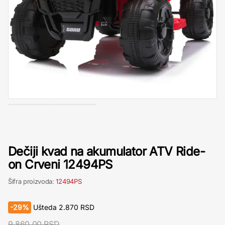
Dečiji kvad na akumulator ATV Ride-
on Crveni 12494PS
Šifra proizvoda:
12494PS
-
29%
Ušteda
2.870
RSD
9.860,00 RSD