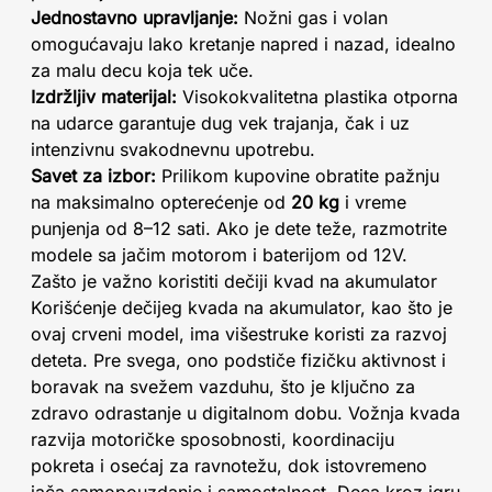
Jednostavno upravljanje:
Nožni gas i volan
omogućavaju lako kretanje napred i nazad, idealno
za malu decu koja tek uče.
Izdržljiv materijal:
Visokokvalitetna plastika otporna
na udarce garantuje dug vek trajanja, čak i uz
intenzivnu svakodnevnu upotrebu.
Savet za izbor:
Prilikom kupovine obratite pažnju
na maksimalno opterećenje od
20 kg
i vreme
punjenja od 8–12 sati. Ako je dete teže, razmotrite
modele sa jačim motorom i baterijom od 12V.
Zašto je važno koristiti dečiji kvad na akumulator
Korišćenje dečijeg kvada na akumulator, kao što je
ovaj crveni model, ima višestruke koristi za razvoj
deteta. Pre svega, ono podstiče fizičku aktivnost i
boravak na svežem vazduhu, što je ključno za
zdravo odrastanje u digitalnom dobu. Vožnja kvada
razvija motoričke sposobnosti, koordinaciju
pokreta i osećaj za ravnotežu, dok istovremeno