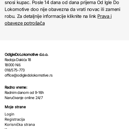
snosi kupac. Posle 14 dana od dana prijema Od Igle Do
Lokomotive doo nije obavezna da vrati novac ili zameni
robu. Za detaljnije informacije kliknite na link
Prava i
obaveze potrošača
OdIgleDoLokomotive d.o.o.
Radoja Dakića 18
18000 Niš
018/575-773
office@odigledolokomotive.rs
Radno vreme:
Radnim danom od 9-16h
Naručivanje online 24/7
Moje strane
Login
Registracija
Korisnička strana