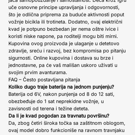
jača samopouzdanje i samostalnost. Deca kroz igru
uče osnovne principe upravljanja i odgovornosti,
što je odlična priprema za buduće aktivnosti poput
vožnje bicikla ili trotineta. Dodatno, ovaj električni
kvad je potpuno bezbedan jer nema oštre ivice i
koristi niske napone, pa roditelji mogu biti mirni.
Kupovina ovog proizvoda je ulaganje u detetovo
zdravlje, sreću i razvoj, bez kompromisa po pitanju
sigurnosti. Online kupovina i dostava su brze i
jednostavne, pa će vaš mališan uskoro uživati u
svojim prvim avanturama.
FAQ – Često postavljana pitanja
Koliko dugo traje baterija na jednom punjenju?
Baterija od 6V, nakon punjenja od 8 do 12 sati,
obezbeđuje do 1 sat neprekidne vožnje, u
zavisnosti od terena i težine deteta.
Da li je kvad pogodan za travnatu površinu?
Da, zbog četiri široka točka sa zaštitnom oblogom,
ovaj model dobro funkcioniše na ravnom travnjaku