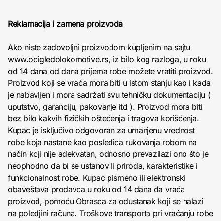
Reklamacija i zamena proizvoda
Ako niste zadovoljni proizvodom kupljenim na sajtu
www.odigledolokomotive.rs, iz bilo kog razloga, u roku
od 14 dana od dana prijema robe možete vratiti proizvod.
Proizvod koji se vraća mora biti u istom stanju kao i kada
je nabavljen i mora sadržati svu tehničku dokumentaciju (
uputstvo, garanciju, pakovanje itd ). Proizvod mora biti
bez bilo kakvih fizičkih oštećenja i tragova korišćenja.
Kupac je isključivo odgovoran za umanjenu vrednost
robe koja nastane kao posledica rukovanja robom na
način koji nije adekvatan, odnosno prevazilazi ono što je
neophodno da bi se ustanovili priroda, karakteristike i
funkcionalnost robe. Kupac pismeno ili elektronski
obaveštava prodavca u roku od 14 dana da vraća
proizvod, pomoću Obrasca za odustanak koji se nalazi
na poledjini računa. Troškove transporta pri vraćanju robe