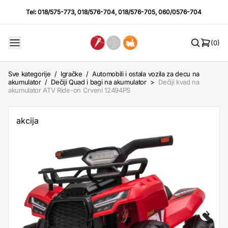
Tel:
018/575-773
,
018/576-704
,
018/576-705
,
060/0576-704
(0)
Sve kategorije
/
Igračke
/
Automobili i ostala vozila za decu na
akumulator
/
Dečiji Quad i bagi na akumulator
>
Dečiji kvad na
akumulator ATV Ride-on Crveni 12494PS
akcija