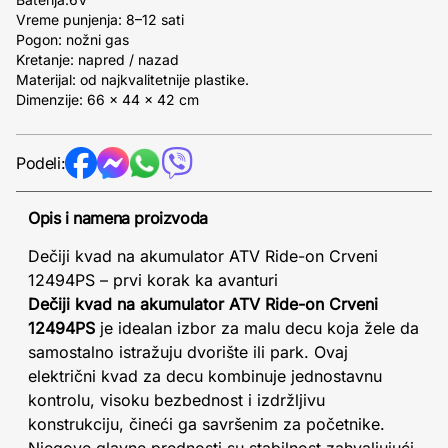
Vreme punjenja: 8–12 sati
Pogon: nožni gas
Kretanje: napred / nazad
Materijal: od najkvalitetnije plastike.
Dimenzije: 66 x 44 x 42 cm
Podeli:
Opis i namena proizvoda
Dečiji kvad na akumulator ATV Ride-on Crveni
12494PS – prvi korak ka avanturi
Dečiji kvad na akumulator ATV Ride-on Crveni
12494PS
je idealan izbor za malu decu koja žele da
samostalno istražuju dvorište ili park. Ovaj
električni kvad za decu kombinuje jednostavnu
kontrolu, visoku bezbednost i izdržljivu
konstrukciju, čineći ga savršenim za početnike.