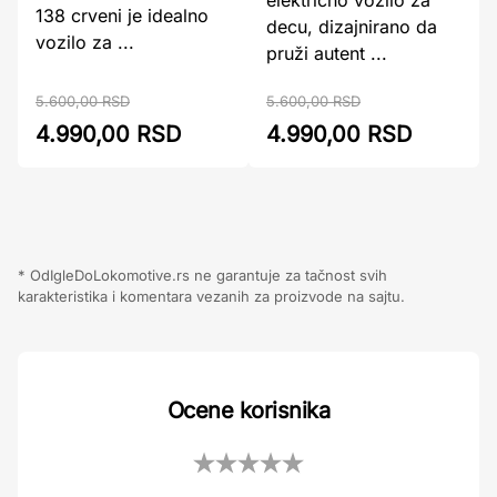
električno vozilo za
138 crveni je idealno
decu, dizajnirano da
vozilo za ...
pruži autent ...
5.600,00 RSD
5.600,00 RSD
4.990,00 RSD
4.990,00 RSD
* OdIgleDoLokomotive.rs ne garantuje za tačnost svih
karakteristika i komentara vezanih za proizvode na sajtu.
Ocene korisnika