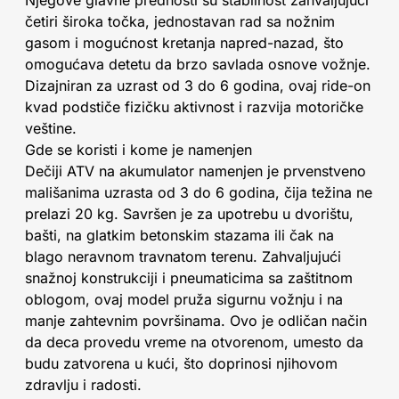
Njegove glavne prednosti su stabilnost zahvaljujući
četiri široka točka, jednostavan rad sa nožnim
gasom i mogućnost kretanja napred-nazad, što
omogućava detetu da brzo savlada osnove vožnje.
Dizajniran za uzrast od 3 do 6 godina, ovaj ride-on
kvad podstiče fizičku aktivnost i razvija motoričke
veštine.
Gde se koristi i kome je namenjen
Dečiji ATV na akumulator namenjen je prvenstveno
mališanima uzrasta od 3 do 6 godina, čija težina ne
prelazi 20 kg. Savršen je za upotrebu u dvorištu,
bašti, na glatkim betonskim stazama ili čak na
blago neravnom travnatom terenu. Zahvaljujući
snažnoj konstrukciji i pneumaticima sa zaštitnom
oblogom, ovaj model pruža sigurnu vožnju i na
manje zahtevnim površinama. Ovo je odličan način
da deca provedu vreme na otvorenom, umesto da
budu zatvorena u kući, što doprinosi njihovom
zdravlju i radosti.