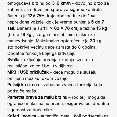
omogućava brzinu od
3–6 km/h
– dovoljno brzo za
zabavu, ali i dovoljno sporo za sigurnu kontrolu.
Baterija je
12V 7AH
, koja obezbeđuje do
1 sat
neprekidne vožnje, dok je vreme punjenja
5 do 7
sati
. Dimenzije su
111 x 62 x 76 cm
, a težina
15 kg
(bruto
18 kg
), što ga čini stabilnim i lakim za
manevrisanje. Maksimalno opterećenje je
30 kg
,
što pokriva većinu dece uzrasta do 8 godina.
Dodatne funkcije koje ga izdvajaju
Svetla
– uključuju prednja i zadnja svetla za
realističan izgled i bolju vidljivost.
MP3 i USB priključak
– deca mogu da slušaju
omiljenu muziku tokom vožnje.
Policijska sirena
– zabavna zvučna funkcija koja
podstiče maštu.
Pametna brava za malu brzinu
– roditelji mogu da
ograniče maksimalnu brzinu, osiguravajući dodatnu
sigurnost za početnike.
Koferi i nogica
– autentični detalji koji podsećaju na