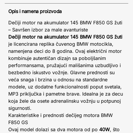
Opis i namena proizvoda
Dečiji motor na akumulator 145 BMW F850 GS žuti
– Savršen izbor za male avanturiste
Dečiji motor na akumulator 145 BMW F850 GS žuti
je licencirana replika čuvenog BMW motocikla,
namenjena deci do 8 godina. Ovaj električni motor
kombinuje autentičan dizajn sa poboljšanim
performansama, pružajući mališanima uzbudljivo i
bezbedno iskustvo vožnje. Glavne prednosti su
veća snaga i brzina u odnosu na standardne
modele, uz dodatne funkcionalnosti poput svetala,
MP3 priključka i pametne brave. Idealna je za decu
koja žele da osete adrenalinsku vožnju u potpunoj
sigurnosti.
Karakteristike i prednosti dečijeg motora BMW
F850 GS
Ovaj model dolazi sa dva motora od po
40W
, što