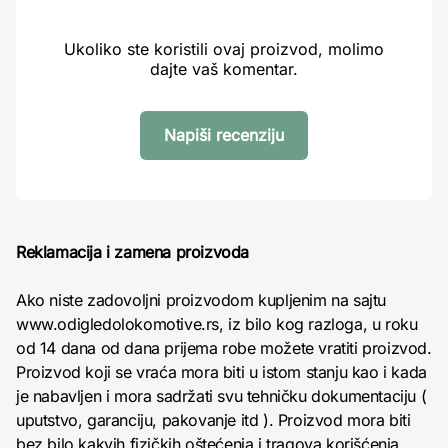
Ukoliko ste koristili ovaj proizvod, molimo
dajte vaš komentar.
Napiši recenziju
Reklamacija i zamena proizvoda
Ako niste zadovoljni proizvodom kupljenim na sajtu
www.odigledolokomotive.rs, iz bilo kog razloga, u roku
od 14 dana od dana prijema robe možete vratiti proizvod.
Proizvod koji se vraća mora biti u istom stanju kao i kada
je nabavljen i mora sadržati svu tehničku dokumentaciju (
uputstvo, garanciju, pakovanje itd ). Proizvod mora biti
bez bilo kakvih fizičkih oštećenja i tragova korišćenja.