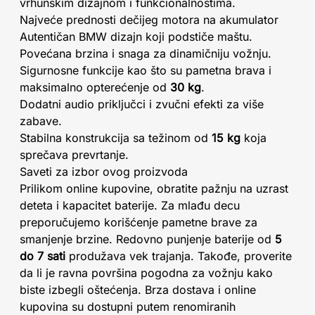
vrhunskim dizajnom i funkcionalnostima.
Najveće prednosti dečijeg motora na akumulator
Autentičan BMW dizajn koji podstiče maštu.
Povećana brzina i snaga za dinamičniju vožnju.
Sigurnosne funkcije kao što su pametna brava i
maksimalno opterećenje od
30 kg
.
Dodatni audio priključci i zvučni efekti za više
zabave.
Stabilna konstrukcija sa težinom od
15 kg
koja
sprečava prevrtanje.
Saveti za izbor ovog proizvoda
Prilikom online kupovine, obratite pažnju na uzrast
deteta i kapacitet baterije. Za mlađu decu
preporučujemo korišćenje pametne brave za
smanjenje brzine. Redovno punjenje baterije od
5
do 7 sati
produžava vek trajanja. Takođe, proverite
da li je ravna površina pogodna za vožnju kako
biste izbegli oštećenja. Brza dostava i online
kupovina su dostupni putem renomiranih