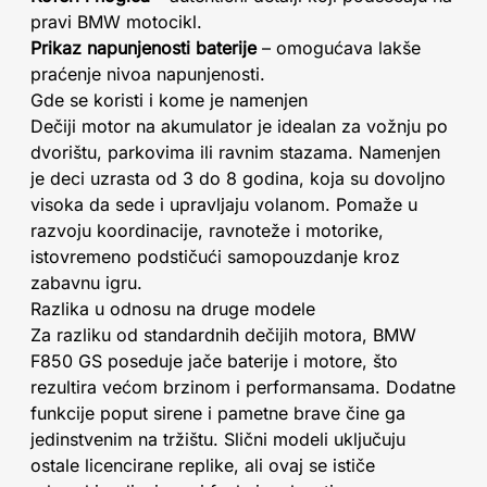
pravi BMW motocikl.
Prikaz napunjenosti baterije
– omogućava lakše
praćenje nivoa napunjenosti.
Gde se koristi i kome je namenjen
Dečiji motor na akumulator je idealan za vožnju po
dvorištu, parkovima ili ravnim stazama. Namenjen
je deci uzrasta od 3 do 8 godina, koja su dovoljno
visoka da sede i upravljaju volanom. Pomaže u
razvoju koordinacije, ravnoteže i motorike,
istovremeno podstičući samopouzdanje kroz
zabavnu igru.
Razlika u odnosu na druge modele
Za razliku od standardnih dečijih motora, BMW
F850 GS poseduje jače baterije i motore, što
rezultira većom brzinom i performansama. Dodatne
funkcije poput sirene i pametne brave čine ga
jedinstvenim na tržištu. Slični modeli uključuju
ostale licencirane replike, ali ovaj se ističe