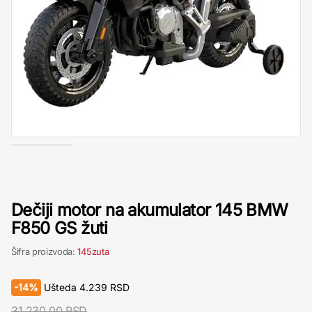
Dečiji motor na akumulator 145 BMW
F850 GS žuti
Šifra proizvoda:
145zuta
-
14%
Ušteda
4.239
RSD
31.230,00 RSD