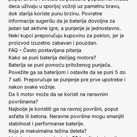
deca uživaju u sporijoj vožnji uz pametnu bravu,
dok starija koriste punu brzinu. Povratne
informacije sugerišu da je baterija dovoljna za
jedan sat aktivne igre, a punjenje je jednostavno.
Neki kupci preporučuju kupovinu za poklon, jer je
proizvod izuzetno zabavan i pouzdan.
FAQ – Često postavljana pitanja
Kako se puni baterija dečijeg motora?
Baterija se puni pomoću priloženog punjača.
Povežite ga sa baterijom i ostavite da se puni 5 do
7 sati. Preporučuje se punjenje pre prve upotrebe i
nakon svake vožnje.
Da li motor može da se koristi na neravnim
površinama?
Najbolje je koristiti ga na ravnoj površini, poput
asfalta ili betona. Neravne površine mogu smanjiti
stabilnost i performanse baterije.
Koja je maksimalna težina deteta?