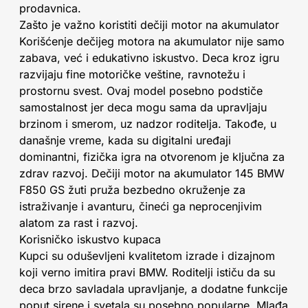
prodavnica.
Zašto je važno koristiti dečiji motor na akumulator
Korišćenje dečijeg motora na akumulator nije samo
zabava, već i edukativno iskustvo. Deca kroz igru
razvijaju fine motoričke veštine, ravnotežu i
prostornu svest. Ovaj model posebno podstiče
samostalnost jer deca mogu sama da upravljaju
brzinom i smerom, uz nadzor roditelja. Takođe, u
današnje vreme, kada su digitalni uređaji
dominantni, fizička igra na otvorenom je ključna za
zdrav razvoj. Dečiji motor na akumulator 145 BMW
F850 GS žuti pruža bezbedno okruženje za
istraživanje i avanturu, čineći ga neprocenjivim
alatom za rast i razvoj.
Korisničko iskustvo kupaca
Kupci su oduševljeni kvalitetom izrade i dizajnom
koji verno imitira pravi BMW. Roditelji ističu da su
deca brzo savladala upravljanje, a dodatne funkcije
poput sirene i svetala su posebno popularne. Mlađa