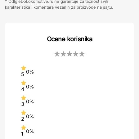
* OdIgleDoLokomotive.rs ne garantuje za tačnost svih
karakteristika i komentara vezanih za proizvode na sajtu.
Ocene korisnika
0%
5
0%
4
0%
3
0%
2
0%
1