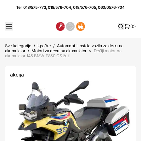
Tel:
018/575-773
,
018/576-704
,
018/576-705
,
060/0576-704
(0)
Sve kategorije
/
Igračke
/
Automobili i ostala vozila za decu na
akumulator
/
Motori za decu na akumulator
>
Dečiji motor na
akumulator 145 BMW F850 GS žuti
akcija