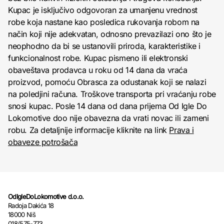
Kupac je isključivo odgovoran za umanjenu vrednost
robe koja nastane kao posledica rukovanja robom na
način koji nije adekvatan, odnosno prevazilazi ono što je
neophodno da bi se ustanovili priroda, karakteristike i
funkcionalnost robe. Kupac pismeno ili elektronski
obaveštava prodavca u roku od 14 dana da vraća
proizvod, pomoću Obrasca za odustanak koji se nalazi
na poledjini računa. Troškove transporta pri vraćanju robe
snosi kupac. Posle 14 dana od dana prijema Od Igle Do
Lokomotive doo nije obavezna da vrati novac ili zameni
robu. Za detaljnije informacije kliknite na link
Prava i
obaveze potrošača
OdIgleDoLokomotive d.o.o.
Radoja Dakića 18
18000 Niš
018/575-773