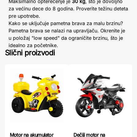
Maksimalno opterećenje je
30 kg
, što je dovoljno
za većinu dece do 8 godina. Proverite težinu deteta
pre upotrebe.
Kako se uključuje pametna brava za malu brzinu?
Pametna brava se nalazi na upravljaču. Okrenite je
u položaj "low speed" da ograničite brzinu, što je
idealno za početnike.
Slični proizvodi
Dečiji motor na
Motor na akumulator