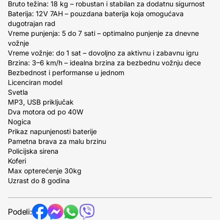
Bruto težina: 18 kg – robustan i stabilan za dodatnu sigurnost
Baterija: 12V 7AH – pouzdana baterija koja omogućava
dugotrajan rad
Vreme punjenja: 5 do 7 sati – optimalno punjenje za dnevne
vožnje
Vreme vožnje: do 1 sat – dovoljno za aktivnu i zabavnu igru
Brzina: 3–6 km/h – idealna brzina za bezbednu vožnju dece
Bezbednost i performanse u jednom
Licenciran model
Svetla
MP3, USB priključak
Dva motora od po 40W
Nogica
Prikaz napunjenosti baterije
Pametna brava za malu brzinu
Policijska sirena
Koferi
Max opterećenje 30kg
Uzrast do 8 godina
Podeli: