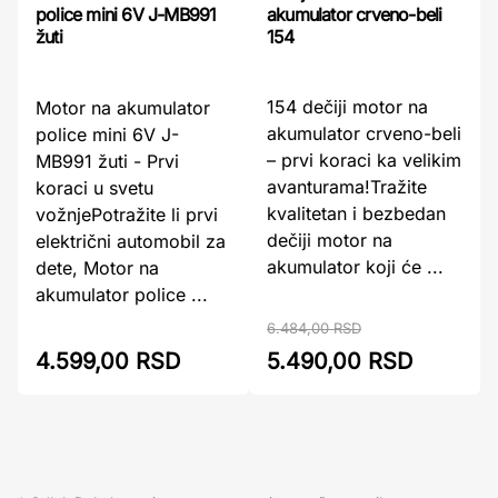
akumulator crveno-beli
police mini 6V J-MB991
154
žuti
154 dečiji motor na
Motor na akumulator
akumulator crveno-beli
police mini 6V J-
– prvi koraci ka velikim
MB991 žuti - Prvi
avanturama!Tražite
koraci u svetu
kvalitetan i bezbedan
vožnjePotražite li prvi
dečiji motor na
električni automobil za
akumulator koji će ...
dete, Motor na
akumulator police ...
6.484,00 RSD
4.599,00 RSD
5.490,00 RSD