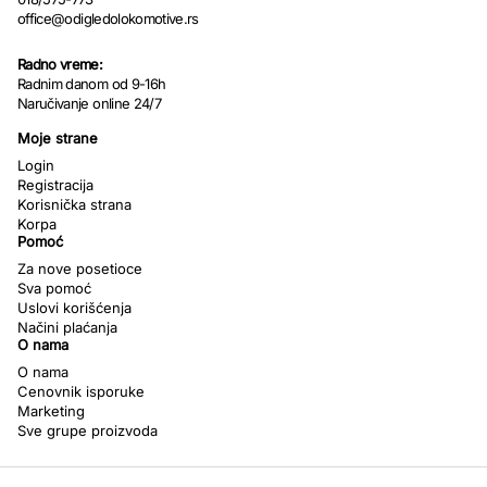
office@odigledolokomotive.rs
Radno vreme:
Radnim danom od 9-16h
Naručivanje online 24/7
Moje strane
Login
Registracija
Korisnička strana
Korpa
Pomoć
Za nove posetioce
Sva pomoć
Uslovi korišćenja
Načini plaćanja
O nama
O nama
Cenovnik isporuke
Marketing
Sve grupe proizvoda