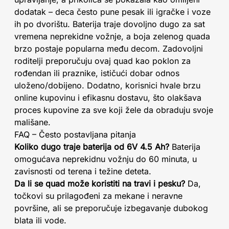
dodatak – deca često pune pesak ili igračke i voze
ih po dvorištu. Baterija traje dovoljno dugo za sat
vremena neprekidne vožnje, a boja zelenog quada
brzo postaje popularna među decom. Zadovoljni
roditelji preporučuju ovaj quad kao poklon za
rođendan ili praznike, ističući dobar odnos
uloženo/dobijeno. Dodatno, korisnici hvale brzu
online kupovinu i efikasnu dostavu, što olakšava
proces kupovine za sve koji žele da obraduju svoje
mališane.
FAQ – Često postavljana pitanja
Koliko dugo traje baterija od 6V 4.5 Ah?
Baterija
omogućava neprekidnu vožnju do 60 minuta, u
zavisnosti od terena i težine deteta.
Da li se quad može koristiti na travi i pesku?
Da,
točkovi su prilagođeni za mekane i neravne
površine, ali se preporučuje izbegavanje dubokog
blata ili vode.