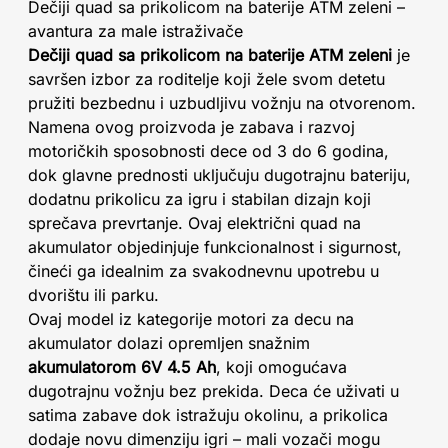
Dečiji quad sa prikolicom na baterije ATM zeleni –
avantura za male istraživače
Dečiji quad sa prikolicom na baterije ATM zeleni
je
savršen izbor za roditelje koji žele svom detetu
pružiti bezbednu i uzbudljivu vožnju na otvorenom.
Namena ovog proizvoda je zabava i razvoj
motoričkih sposobnosti dece od 3 do 6 godina,
dok glavne prednosti uključuju dugotrajnu bateriju,
dodatnu prikolicu za igru i stabilan dizajn koji
sprečava prevrtanje. Ovaj električni quad na
akumulator objedinjuje funkcionalnost i sigurnost,
čineći ga idealnim za svakodnevnu upotrebu u
dvorištu ili parku.
Ovaj model iz kategorije motori za decu na
akumulator dolazi opremljen snažnim
akumulatorom 6V 4.5 Ah
, koji omogućava
dugotrajnu vožnju bez prekida. Deca će uživati u
satima zabave dok istražuju okolinu, a prikolica
dodaje novu dimenziju igri – mali vozači mogu