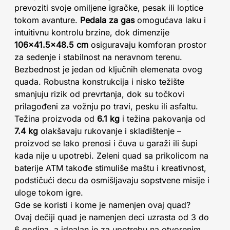
prevoziti svoje omiljene igračke, pesak ili loptice
tokom avanture.
Pedala za gas
omogućava laku i
intuitivnu kontrolu brzine, dok dimenzije
106x41.5x48.5 cm
osiguravaju komforan prostor
za sedenje i stabilnost na neravnom terenu.
Bezbednost je jedan od ključnih elemenata ovog
quada. Robustna konstrukcija i nisko težište
smanjuju rizik od prevrtanja, dok su točkovi
prilagođeni za vožnju po travi, pesku ili asfaltu.
Težina proizvoda od
6.1 kg
i težina pakovanja od
7.4 kg
olakšavaju rukovanje i skladištenje –
proizvod se lako prenosi i čuva u garaži ili šupi
kada nije u upotrebi. Zeleni quad sa prikolicom na
baterije ATM takođe stimuliše maštu i kreativnost,
podstičući decu da osmišljavaju sopstvene misije i
uloge tokom igre.
Gde se koristi i kome je namenjen ovaj quad?
Ovaj dečiji quad je namenjen deci uzrasta od 3 do
6 godina, a idealan je za upotrebu na otvorenim