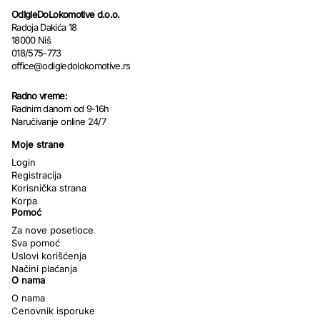
OdIgleDoLokomotive d.o.o.
Radoja Dakića 18
18000 Niš
018/575-773
office@odigledolokomotive.rs
Radno vreme:
Radnim danom od 9-16h
Naručivanje online 24/7
Moje strane
Login
Registracija
Korisnička strana
Korpa
Pomoć
Za nove posetioce
Sva pomoć
Uslovi korišćenja
Načini plaćanja
O nama
O nama
Cenovnik isporuke