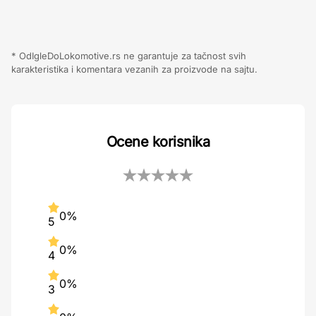
* OdIgleDoLokomotive.rs ne garantuje za tačnost svih
karakteristika i komentara vezanih za proizvode na sajtu.
Ocene korisnika
0%
5
0%
4
0%
3