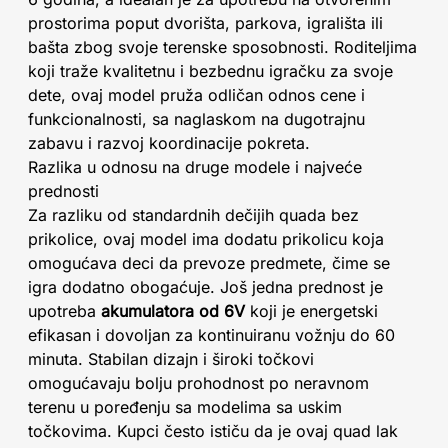
prostorima poput dvorišta, parkova, igrališta ili
bašta zbog svoje terenske sposobnosti. Roditeljima
koji traže kvalitetnu i bezbednu igračku za svoje
dete, ovaj model pruža odličan odnos cene i
funkcionalnosti, sa naglaskom na dugotrajnu
zabavu i razvoj koordinacije pokreta.
Razlika u odnosu na druge modele i najveće
prednosti
Za razliku od standardnih dečijih quada bez
prikolice, ovaj model ima dodatu prikolicu koja
omogućava deci da prevoze predmete, čime se
igra dodatno obogaćuje. Još jedna prednost je
upotreba
akumulatora od 6V
koji je energetski
efikasan i dovoljan za kontinuiranu vožnju do 60
minuta. Stabilan dizajn i široki točkovi
omogućavaju bolju prohodnost po neravnom
terenu u poređenju sa modelima sa uskim
točkovima. Kupci često ističu da je ovaj quad lak