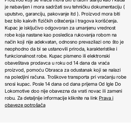
je nabavljen i mora sadržati svu tehničku dokumentaciju (
uputstvo, garanciju, pakovanje itd ). Proizvod mora biti
bez bilo kakvih fizičkih oštećenja i tragova korišćenja.
Kupac je isključivo odgovoran za umanjenu vrednost
robe koja nastane kao posledica rukovanja robom na
način koji nije adekvatan, odnosno prevazilazi ono što je
neophodno da bi se ustanovili priroda, karakteristike i
funkcionalnost robe. Kupac pismeno ili elektronski
obaveštava prodavca u roku od 14 dana da vraća
proizvod, pomoću Obrasca za odustanak koji se nalazi
na poledjini računa. Troškove transporta pri vraćanju robe
snosi kupac. Posle 14 dana od dana prijema Od Igle Do
Lokomotive doo nije obavezna da vrati novac ili zameni
robu. Za detaljnije informacije kliknite na link
Prava i
obaveze potrošača