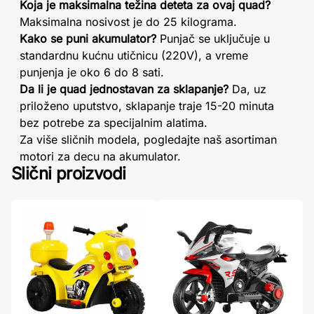
Koja je maksimalna težina deteta za ovaj quad?
Maksimalna nosivost je do 25 kilograma.
Kako se puni akumulator?
Punjač se uključuje u
standardnu kućnu utičnicu (220V), a vreme
punjenja je oko 6 do 8 sati.
Da li je quad jednostavan za sklapanje?
Da, uz
priloženo uputstvo, sklapanje traje 15-20 minuta
bez potrebe za specijalnim alatima.
Za više sličnih modela, pogledajte naš asortiman
motori za decu na akumulator.
Slični proizvodi