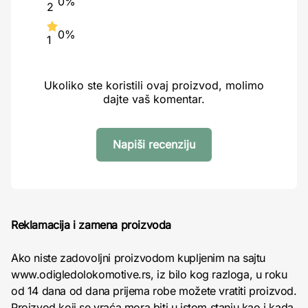
0%
2
0%
1
Ukoliko ste koristili ovaj proizvod, molimo
dajte vaš komentar.
Napiši recenziju
Reklamacija i zamena proizvoda
Ako niste zadovoljni proizvodom kupljenim na sajtu
www.odigledolokomotive.rs, iz bilo kog razloga, u roku
od 14 dana od dana prijema robe možete vratiti proizvod.
Proizvod koji se vraća mora biti u istom stanju kao i kada