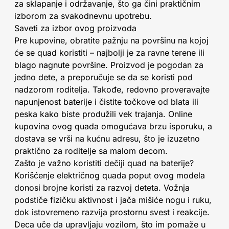
za sklapanje i održavanje, što ga čini praktičnim
izborom za svakodnevnu upotrebu.
Saveti za izbor ovog proizvoda
Pre kupovine, obratite pažnju na površinu na kojoj
će se quad koristiti – najbolji je za ravne terene ili
blago nagnute površine. Proizvod je pogodan za
jedno dete, a preporučuje se da se koristi pod
nadzorom roditelja. Takođe, redovno proveravajte
napunjenost baterije i čistite točkove od blata ili
peska kako biste produžili vek trajanja. Online
kupovina ovog quada omogućava brzu isporuku, a
dostava se vrši na kućnu adresu, što je izuzetno
praktično za roditelje sa malom decom.
Zašto je važno koristiti dečiji quad na baterije?
Korišćenje električnog quada poput ovog modela
donosi brojne koristi za razvoj deteta. Vožnja
podstiče fizičku aktivnost i jača mišiće nogu i ruku,
dok istovremeno razvija prostornu svest i reakcije.
Deca uče da upravljaju vozilom, što im pomaže u