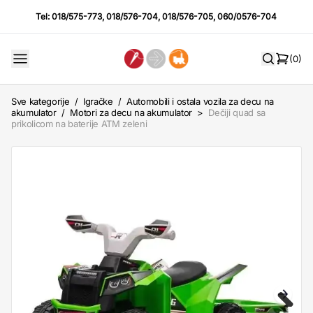
Tel:
018/575-773
,
018/576-704
,
018/576-705
,
060/0576-704
(0)
Sve kategorije
/
Igračke
/
Automobili i ostala vozila za decu na
akumulator
/
Motori za decu na akumulator
>
Dečiji quad sa
prikolicom na baterije ATM zeleni