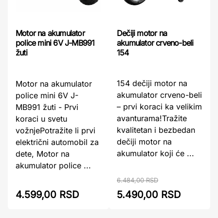
Dečiji motor na
Motor na akumulator
akumulator crveno-beli
police mini 6V J-MB991
154
žuti
154 dečiji motor na
Motor na akumulator
akumulator crveno-beli
police mini 6V J-
– prvi koraci ka velikim
MB991 žuti - Prvi
avanturama!Tražite
koraci u svetu
kvalitetan i bezbedan
vožnjePotražite li prvi
dečiji motor na
električni automobil za
akumulator koji će ...
dete, Motor na
akumulator police ...
6.484,00 RSD
4.599,00 RSD
5.490,00 RSD