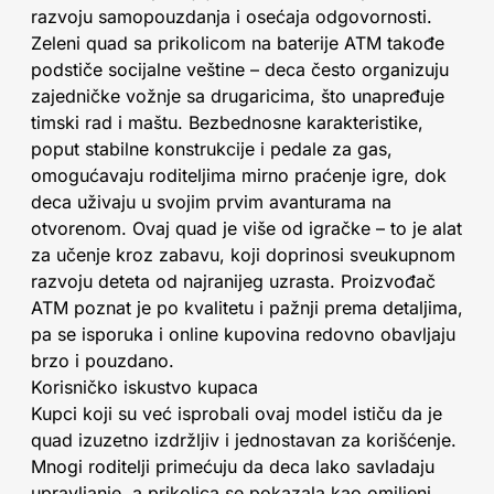
razvoju samopouzdanja i osećaja odgovornosti.
Zeleni quad sa prikolicom na baterije ATM takođe
podstiče socijalne veštine – deca često organizuju
zajedničke vožnje sa drugaricima, što unapređuje
timski rad i maštu. Bezbednosne karakteristike,
poput stabilne konstrukcije i pedale za gas,
omogućavaju roditeljima mirno praćenje igre, dok
deca uživaju u svojim prvim avanturama na
otvorenom. Ovaj quad je više od igračke – to je alat
za učenje kroz zabavu, koji doprinosi sveukupnom
razvoju deteta od najranijeg uzrasta. Proizvođač
ATM poznat je po kvalitetu i pažnji prema detaljima,
pa se isporuka i online kupovina redovno obavljaju
brzo i pouzdano.
Korisničko iskustvo kupaca
Kupci koji su već isprobali ovaj model ističu da je
quad izuzetno izdržljiv i jednostavan za korišćenje.
Mnogi roditelji primećuju da deca lako savladaju
upravljanje, a prikolica se pokazala kao omiljeni