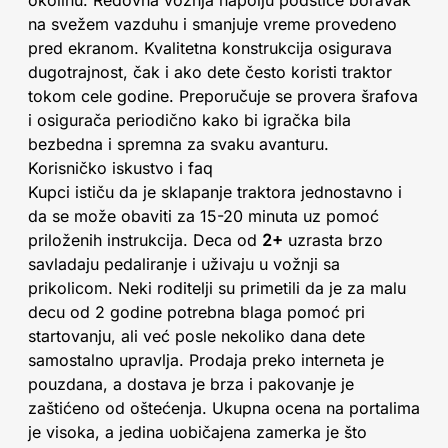
okolinu. Redovna vožnja napolju podstiče boravak
na svežem vazduhu i smanjuje vreme provedeno
pred ekranom. Kvalitetna konstrukcija osigurava
dugotrajnost, čak i ako dete često koristi traktor
tokom cele godine. Preporučuje se provera šrafova
i osigurača periodično kako bi igračka bila
bezbedna i spremna za svaku avanturu.
Korisničko iskustvo i faq
Kupci ističu da je sklapanje traktora jednostavno i
da se može obaviti za 15-20 minuta uz pomoć
priloženih instrukcija. Deca od
2+
uzrasta brzo
savladaju pedaliranje i uživaju u vožnji sa
prikolicom. Neki roditelji su primetili da je za malu
decu od 2 godine potrebna blaga pomoć pri
startovanju, ali već posle nekoliko dana dete
samostalno upravlja. Prodaja preko interneta je
pouzdana, a dostava je brza i pakovanje je
zaštićeno od oštećenja. Ukupna ocena na portalima
je visoka, a jedina uobičajena zamerka je što