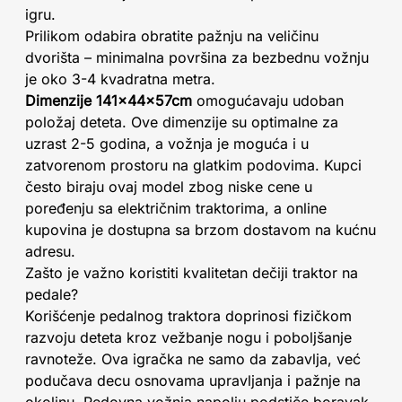
igru.
Prilikom odabira obratite pažnju na veličinu
dvorišta – minimalna površina za bezbednu vožnju
je oko 3-4 kvadratna metra.
Dimenzije 141x44x57cm
omogućavaju udoban
položaj deteta. Ove dimenzije su optimalne za
uzrast 2-5 godina, a vožnja je moguća i u
zatvorenom prostoru na glatkim podovima. Kupci
često biraju ovaj model zbog niske cene u
poređenju sa električnim traktorima, a online
kupovina je dostupna sa brzom dostavom na kućnu
adresu.
Zašto je važno koristiti kvalitetan dečiji traktor na
pedale?
Korišćenje pedalnog traktora doprinosi fizičkom
razvoju deteta kroz vežbanje nogu i poboljšanje
ravnoteže. Ova igračka ne samo da zabavlja, već
podučava decu osnovama upravljanja i pažnje na