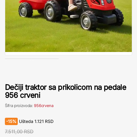
Dečiji traktor sa prikolicom na pedale
956 crveni
Šifra proizvoda:
956crvena
-
15%
Ušteda
1.121
RSD
7.511,00 RSD