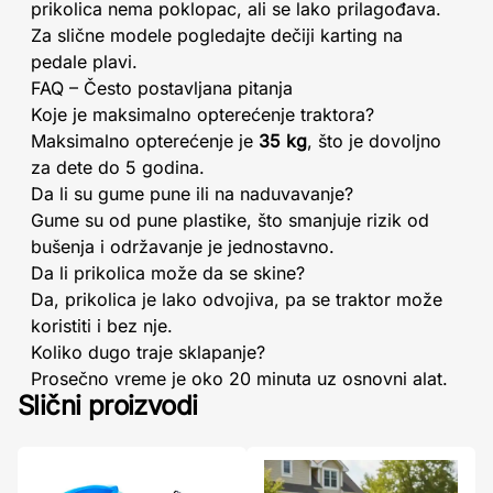
prikolica nema poklopac, ali se lako prilagođava.
Za slične modele pogledajte dečiji karting na
pedale plavi.
FAQ – Često postavljana pitanja
Koje je maksimalno opterećenje traktora?
Maksimalno opterećenje je
35 kg
, što je dovoljno
za dete do 5 godina.
Da li su gume pune ili na naduvavanje?
Gume su od pune plastike, što smanjuje rizik od
bušenja i održavanje je jednostavno.
Da li prikolica može da se skine?
Da, prikolica je lako odvojiva, pa se traktor može
koristiti i bez nje.
Koliko dugo traje sklapanje?
Prosečno vreme je oko 20 minuta uz osnovni alat.
Slični proizvodi