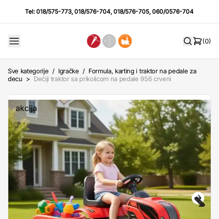
Tel:
018/575-773
,
018/576-704
,
018/576-705
,
060/0576-704
(0)
Sve kategorije
/
Igračke
/
Formula, karting i traktor na pedale za
decu
>
Dečiji traktor sa prikolicom na pedale 956 crveni
akcija