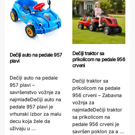
Dečiji traktor sa
Dečiji auto na pedale 957
prikolicom na pedale 956
plavi
crveni
Dečiji auto na pedale
Dečiji traktor sa
957 plavi –
prikolicom na pedale
savršenstvo vožnje za
956 crveni – Zabavna
najmlađeDečiji auto na
vožnja za
pedale 957 plavi je
najmlađeDečiji traktor
vrhunski izbor za malu
sa prikolicom na
decu koja žele da
pedale 956 crveni je
uživaju u ...
savršen poklon za a ...