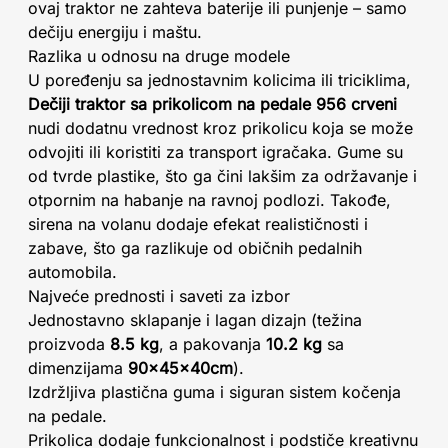
ovaj traktor ne zahteva baterije ili punjenje – samo
dečiju energiju i maštu.
Razlika u odnosu na druge modele
U poređenju sa jednostavnim kolicima ili triciklima,
Dečiji traktor sa prikolicom na pedale 956 crveni
nudi dodatnu vrednost kroz prikolicu koja se može
odvojiti ili koristiti za transport igračaka. Gume su
od tvrde plastike, što ga čini lakšim za održavanje i
otpornim na habanje na ravnoj podlozi. Takođe,
sirena na volanu dodaje efekat realističnosti i
zabave, što ga razlikuje od običnih pedalnih
automobila.
Najveće prednosti i saveti za izbor
Jednostavno sklapanje i lagan dizajn (težina
proizvoda
8.5 kg
, a pakovanja
10.2 kg
sa
dimenzijama
90x45x40cm
).
Izdržljiva plastična guma i siguran sistem kočenja
na pedale.
Prikolica dodaje funkcionalnost i podstiče kreativnu