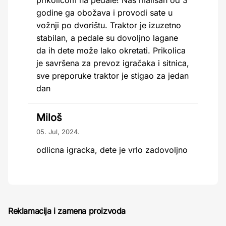
prikolicom na pedale! Naš mališan od 3
godine ga obožava i provodi sate u
vožnji po dvorištu. Traktor je izuzetno
stabilan, a pedale su dovoljno lagane
da ih dete može lako okretati. Prikolica
je savršena za prevoz igračaka i sitnica,
sve preporuke traktor je stigao za jedan
dan
Miloš
05. Jul, 2024.
odlicna igracka, dete je vrlo zadovoljno
Reklamacija i zamena proizvoda