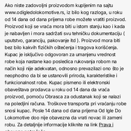
Ako niste zadovoljni proizvodom kupljenim na sajtu
www.odigledolokomotive.rs, iz bilo kog razloga, u roku
od 14 dana od dana prijema robe možete vratiti proizvod.
Proizvod koji se vraća mora biti u istom stanju kao i kada
je nabavljen i mora sadržati svu tehničku dokumentaciju (
uputstvo, garanciju, pakovanje itd ). Proizvod mora biti
bez bilo kakvih fizičkih oštećenja i tragova korišćenja.
Kupac je isključivo odgovoran za umanjenu vrednost
robe koja nastane kao posledica rukovanja robom na
način koji nije adekvatan, odnosno prevazilazi ono što je
neophodno da bi se ustanovili priroda, karakteristike i
funkcionalnost robe. Kupac pismeno ili elektronski
obaveštava prodavca u roku od 14 dana da vraća
proizvod, pomoću Obrasca za odustanak koji se nalazi
na poledjini računa. Troškove transporta pri vraćanju robe
snosi kupac. Posle 14 dana od dana prijema Od Igle Do
Lokomotive doo nije obavezna da vrati novac ili zameni
robu. Za detaljnije informacije kliknite na link
Prava i