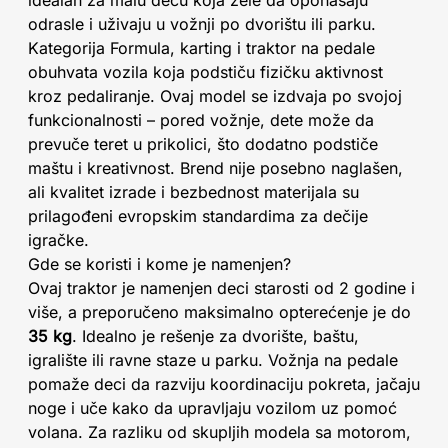
idealan za malu decu koja žele da oponašaju
odrasle i uživaju u vožnji po dvorištu ili parku.
Kategorija Formula, karting i traktor na pedale
obuhvata vozila koja podstiču fizičku aktivnost
kroz pedaliranje. Ovaj model se izdvaja po svojoj
funkcionalnosti – pored vožnje, dete može da
prevuče teret u prikolici, što dodatno podstiče
maštu i kreativnost. Brend nije posebno naglašen,
ali kvalitet izrade i bezbednost materijala su
prilagođeni evropskim standardima za dečije
igračke.
Gde se koristi i kome je namenjen?
Ovaj traktor je namenjen deci starosti od 2 godine i
više, a preporučeno maksimalno opterećenje je do
35 kg
. Idealno je rešenje za dvorište, baštu,
igralište ili ravne staze u parku. Vožnja na pedale
pomaže deci da razviju koordinaciju pokreta, jačaju
noge i uče kako da upravljaju vozilom uz pomoć
volana. Za razliku od skupljih modela sa motorom,