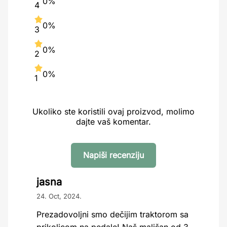
0%
4
0%
3
0%
2
0%
1
Ukoliko ste koristili ovaj proizvod, molimo
dajte vaš komentar.
Napiši recenziju
jasna
24. Oct, 2024.
Prezadovoljni smo dečijim traktorom sa