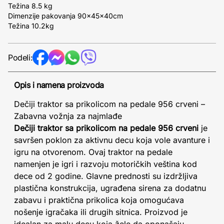
Težina 8.5 kg
Dimenzije pakovanja 90x45x40cm
Težina 10.2kg
Podeli:
Opis i namena proizvoda
Dečiji traktor sa prikolicom na pedale 956 crveni –
Zabavna vožnja za najmlađe
Dečiji traktor sa prikolicom na pedale 956 crveni
je
savršen poklon za aktivnu decu koja vole avanture i
igru na otvorenom. Ovaj traktor na pedale
namenjen je igri i razvoju motoričkih veština kod
dece od 2 godine. Glavne prednosti su izdržljiva
plastična konstrukcija, ugrađena sirena za dodatnu
zabavu i praktična prikolica koja omogućava
nošenje igračaka ili drugih sitnica. Proizvod je