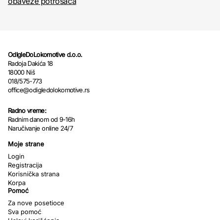
obaveze potrošača
OdIgleDoLokomotive d.o.o.
Radoja Dakića 18
18000 Niš
018/575-773
office@odigledolokomotive.rs
Radno vreme:
Radnim danom od 9-16h
Naručivanje online 24/7
Moje strane
Login
Registracija
Korisnička strana
Korpa
Pomoć
Za nove posetioce
Sva pomoć