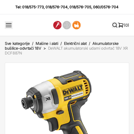
Tel:
018/575-773
,
018/576-704
,
018/576-705
,
060/0576-704
(0)
Sve kategorije
/
Mašine i alati
/
Električni alat
/
Akumulatorske
bušilice-odvrtači 18V
>
DeWALT akumulatorski udarni odvrtač 18V XR
DCF887N