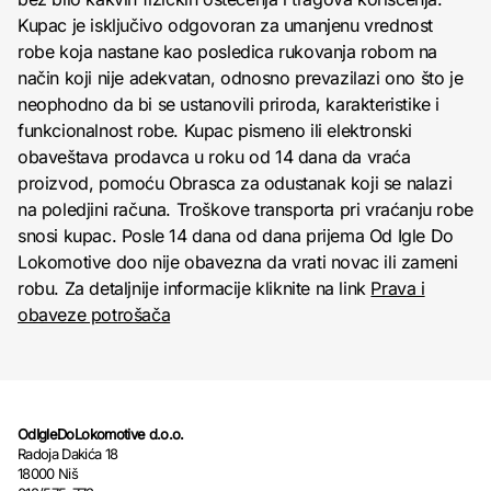
Kupac je isključivo odgovoran za umanjenu vrednost
robe koja nastane kao posledica rukovanja robom na
način koji nije adekvatan, odnosno prevazilazi ono što je
neophodno da bi se ustanovili priroda, karakteristike i
funkcionalnost robe. Kupac pismeno ili elektronski
obaveštava prodavca u roku od 14 dana da vraća
proizvod, pomoću Obrasca za odustanak koji se nalazi
na poledjini računa. Troškove transporta pri vraćanju robe
snosi kupac. Posle 14 dana od dana prijema Od Igle Do
Lokomotive doo nije obavezna da vrati novac ili zameni
robu. Za detaljnije informacije kliknite na link
Prava i
obaveze potrošača
OdIgleDoLokomotive d.o.o.
Radoja Dakića 18
18000 Niš