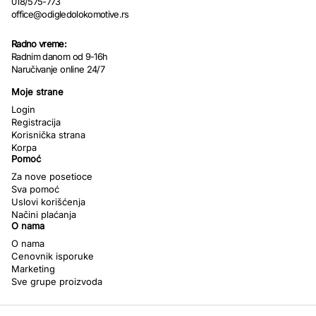
018/575-773
office@odigledolokomotive.rs
Radno vreme:
Radnim danom od 9-16h
Naručivanje online 24/7
Moje strane
Login
Registracija
Korisnička strana
Korpa
Pomoć
Za nove posetioce
Sva pomoć
Uslovi korišćenja
Načini plaćanja
O nama
O nama
Cenovnik isporuke
Marketing
Sve grupe proizvoda