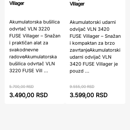
Villager
Villager
Akumulatorska bušilica
Akumulatorski udarni
odvrtač VLN 3220
odvijač VLN 3420
FUSE Villager – Snažan
FUSE Villager – Snažan
i praktičan alat za
i kompaktan za brzo
svakodnevne
zavrtanjeAkumulatorski
radoveAkumulatorska
udarni odvijač VLN
bušilica odvrtač VLN
3420 FUSE Villager je
3220 FUSE Vill ...
pouzd ...
9.555,00 RSD
5.700,00 RSD
3.599,00 RSD
3.490,00 RSD