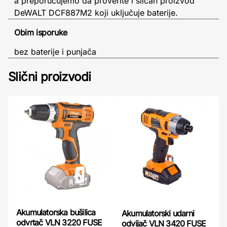
a preporučujemo da proverite i sličan proizvod
DeWALT DCF887M2 koji uključuje baterije.
Obim isporuke
bez baterije i punjača
Slični proizvodi
Akumulatorska bušilica
Akumulatorski udarni
odvrtač VLN 3220 FUSE
odvijač VLN 3420 FUSE