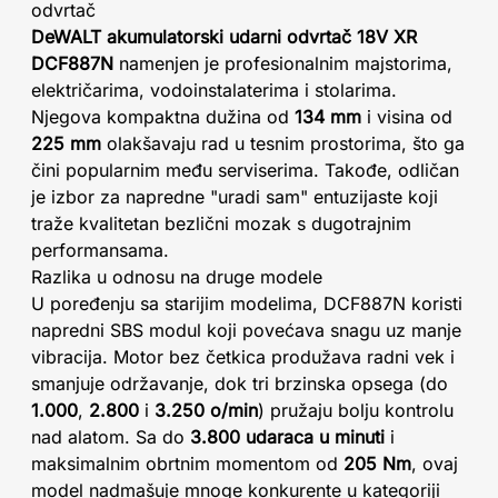
odvrtač
DeWALT akumulatorski udarni odvrtač 18V XR
DCF887N
namenjen je profesionalnim majstorima,
električarima, vodoinstalaterima i stolarima.
Njegova kompaktna dužina od
134 mm
i visina od
225 mm
olakšavaju rad u tesnim prostorima, što ga
čini popularnim među serviserima. Takođe, odličan
je izbor za napredne "uradi sam" entuzijaste koji
traže kvalitetan bezlični mozak s dugotrajnim
performansama.
Razlika u odnosu na druge modele
U poređenju sa starijim modelima, DCF887N koristi
napredni SBS modul koji povećava snagu uz manje
vibracija. Motor bez četkica produžava radni vek i
smanjuje održavanje, dok tri brzinska opsega (do
1.000
,
2.800
i
3.250 o/min
) pružaju bolju kontrolu
nad alatom. Sa do
3.800 udaraca u minuti
i
maksimalnim obrtnim momentom od
205 Nm
, ovaj
model nadmašuje mnoge konkurente u kategoriji