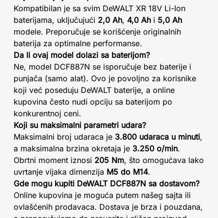
Kompatibilan je sa svim DeWALT XR 18V Li-Ion
baterijama, uključujući
2,0 Ah
,
4,0 Ah
i
5,0 Ah
modele. Preporučuje se korišćenje originalnih
baterija za optimalne performanse.
Da li ovaj model dolazi sa baterijom?
Ne, model DCF887N se isporučuje bez baterije i
punjača (samo alat). Ovo je povoljno za korisnike
koji već poseduju DeWALT baterije, a online
kupovina često nudi opciju sa baterijom po
konkurentnoj ceni.
Koji su maksimalni parametri udara?
Maksimalni broj udaraca je
3.800 udaraca u minuti
,
a maksimalna brzina okretaja je
3.250 o/min
.
Obrtni moment iznosi
205 Nm
, što omogućava lako
uvrtanje vijaka dimenzija
M5 do M14
.
Gde mogu kupiti DeWALT DCF887N sa dostavom?
Online kupovina je moguća putem našeg sajta ili
ovlašćenih prodavaca. Dostava je brza i pouzdana,