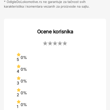
* OdIgleDoLokomotive.rs ne garantuje za tačnost svih
karakteristika i komentara vezanih za proizvode na sajtu.
Ocene korisnika
0%
5
0%
4
0%
3
0%
2
0%
1