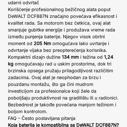
udarni odvrtač
Korišćenje profesionalnog bežičnog alata poput
DeWALT DCF887N značajno povećava efikasnost i
kvalitet rada. Sa motorom bez četkica, ovaj alat
smanjuje gubitke energije i produžava vreme rada
između punjenja baterije. Njegov visok obrtni
moment od
205 Nm
omogućava lako uvrtanje i
odvrtanje vijaka bez preopterećenja korisnika.
Kompaktni dizajn dužine
134 mm
i težina od
1,24
kg
omogućavaju rad u uskim prostorima, dok tri
brzinska opsega pružaju prilagodljivost različitim
zadacima. Ovaj alat je neophodan za brzu i
pouzdanu montažu, što ga čini mudrom
investicijom za profesionalce koji žele da
poboljšaju produktivnost na gradilištu ili u radionici.
Bezbednost je takođe povećana manjom težinom i
boljom kontrolom.
FAQ – Često postavljana pitanja
Koja baterija je kompatibilna sa DeWALT DCF887N?