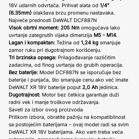
18V udarnih odvrtača. Prihvat alata od
1/4"
(6.35mm)
olakšava brzu promenu nastavaka.
Najveće prednosti DeWALT DCF887N
Visok obrtni moment:
205 Nm
omogućava lako
uvrtanje zategnutih vijaka dimenzija
M5 - M14
.
Lagan i kompaktan:
Težina od
1,24 kg
smanjuje
zamor ruku pri dugotrajnom korišćenju.
Tri brzinska opsega:
Prilagođavanje različitim
zadacima, od finog uvrtanja do grubih operacija.
Bez baterije:
Model DCF887N se isporučuje bez
baterije i punjača, što smanjuje cenu ako već imate
DeWALT XR 18V baterije poput
2,0 Ah
jedinica.
Dugotrajnost:
Motor bez četkica garantuje duži
radni vek i manje troškove održavanja.
Saveti za izbor ovog proizvoda
Prilikom izbora, obratite pažnju na kompatibilnost
sa postojećim baterijama – ovaj model radi sa svim
DeWALT XR 18V baterijama. Ako vam treba veća