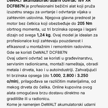
DeWALT akumulatorski udarni odvrtač 18V XR
DCF887N
je profesionalni bežični alat koji pruža
izuzetnu snagu za uvrtanje i odvrtanje vijaka u
zahtevnim uslovima. Njegova glavna prednost je
motor bez četkica koji obezbeđuje do
205 Nm
obrtnog momenta, uz tri brzinska opsega i lagani
dizajn od svega
1,24 kg
. Ovaj model je idealan za
profesionalce koji zahtevaju pouzdanost i
efikasnost u montažnim i remontnim radovima.
Gde se koristi DeWALT DCF887N
Ovaj udarni odvrtač se koristi u građevinarstvu,
servisnim radionicama, montaži nameštaja, obradi
metala i drveta, kao i u autoindustriji. Zahvaljujući
tri brzinska opsega (do
1.000
,
2.800
i
3.250
o/min
), prilagođava se različitim materijalima, od
mekog drveta do čelika. Online kupovina ovog
alata omogućava brzu dostavu direktno na
gradilište ili u radionicu.
Kome je namenjen DeWALT akumulatorski udarni