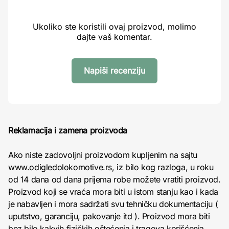
Ukoliko ste koristili ovaj proizvod, molimo
dajte vaš komentar.
Napiši recenziju
Reklamacija i zamena proizvoda
Ako niste zadovoljni proizvodom kupljenim na sajtu
www.odigledolokomotive.rs, iz bilo kog razloga, u roku
od 14 dana od dana prijema robe možete vratiti proizvod.
Proizvod koji se vraća mora biti u istom stanju kao i kada
je nabavljen i mora sadržati svu tehničku dokumentaciju (
uputstvo, garanciju, pakovanje itd ). Proizvod mora biti
bez bilo kakvih fizičkih oštećenja i tragova korišćenja.