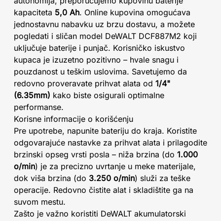
autonomija, preporučujemo kupovinu baterije
kapaciteta
5,0 Ah
. Online kupovina omogućava
jednostavnu nabavku uz brzu dostavu, a možete
pogledati i sličan model DeWALT DCF887M2 koji
uključuje baterije i punjač. Korisničko iskustvo
kupaca je izuzetno pozitivno – hvale snagu i
pouzdanost u teškim uslovima. Savetujemo da
redovno proveravate prihvat alata od
1/4"
(6.35mm)
kako biste osigurali optimalne
performanse.
Korisne informacije o korišćenju
Pre upotrebe, napunite bateriju do kraja. Koristite
odgovarajuće nastavke za prihvat alata i prilagodite
brzinski opseg vrsti posla – niža brzina (do
1.000
o/min
) je za precizno uvrtanje u meke materijale,
dok viša brzina (do
3.250 o/min
) služi za teške
operacije. Redovno čistite alat i skladištite ga na
suvom mestu.
Zašto je važno koristiti DeWALT akumulatorski