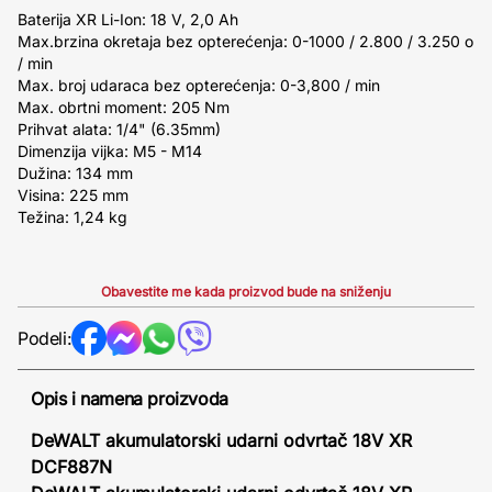
Baterija XR Li-Ion: 18 V, 2,0 Ah
Max.brzina okretaja bez opterećenja: 0-1000 / 2.800 / 3.250 o
/ min
Max. broj udaraca bez opterećenja: 0-3,800 / min
Max. obrtni moment: 205 Nm
Prihvat alata: 1/4" (6.35mm)
Dimenzija vijka: M5 - M14
Dužina: 134 mm
Visina: 225 mm
Težina: 1,24 kg
Obavestite me kada proizvod bude na sniženju
Podeli:
Opis i namena proizvoda
DeWALT akumulatorski udarni odvrtač 18V XR
DCF887N