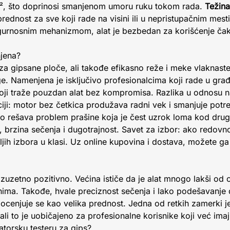
/s², što doprinosi smanjenom umoru ruku tokom rada.
Težina
prednost za sve koji rade na visini ili u nepristupačnim me
sigurnosnim mehanizmom, alat je bezbedan za korišćenje čak
njena?
 za gipsane ploče, ali takođe efikasno reže i meke vlaknaste
e. Namenjena je isključivo profesionalcima koji rade u građev
ji traže pouzdan alat bez kompromisa. Razlika u odnosu n
ciji: motor bez četkica produžava radni vek i smanjuje potr
no rešava problem prašine koja je čest uzrok loma kod dru
 brzina sečenja i dugotrajnost. Savet za izbor: ako redovn
ljih izbora u klasi. Uz online kupovina i dostava, možete ga
izuzetno pozitivno. Većina ističe da je alat mnogo lakši od
nima. Takođe, hvale preciznost sečenja i lako podešavanje
ocenjuje se kao velika prednost. Jedna od retkih zamerki j
, ali to je uobičajeno za profesionalne korisnike koji već im
atorsku testeru za gips?