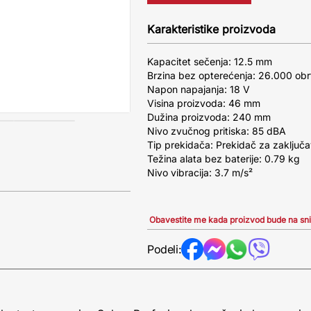
Karakteristike proizvoda
Kapacitet sečenja: 12.5 mm
Brzina bez opterećenja: 26.000 obrt
Napon napajanja: 18 V
Visina proizvoda: 46 mm
Dužina proizvoda: 240 mm
Nivo zvučnog pritiska: 85 dBA
Tip prekidača: Prekidač za zaključav
Težina alata bez baterije: 0.79 kg
Nivo vibracija: 3.7 m/s²
Obavestite me kada proizvod bude na sn
Podeli: