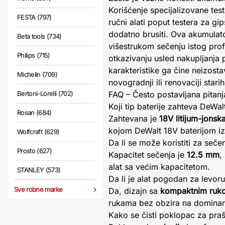
Korišćenje specijalizovane test
FESTA (797)
ručni alati poput testera za gi
dodatno brusiti. Ova akumulato
Beta tools (734)
višestrukom sečenju istog prof
Philips (715)
otkazivanju usled nakupljanja 
karakteristike ga čine neizosta
Michelin (709)
novogradnji ili renovaciji star
Bertoni-Lorelli (702)
FAQ – Često postavljana pitanj
Koji tip baterije zahteva DeW
Rosan (684)
Zahtevana je
18V litijum-jonska
kojom DeWalt 18V baterijom iz
Wolfcraft (629)
Da li se može koristiti za seče
Prosto (627)
Kapacitet sečenja je
12.5 mm
,
alat sa većim kapacitetom.
STANLEY (573)
Da li je alat pogodan za levo
Sve robne marke
Da, dizajn sa
kompaktnim ruk
rukama bez obzira na dominan
Kako se čisti poklopac za pra