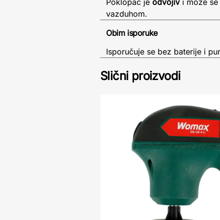
Poklopac je
odvojiv
i može se 
vazduhom.
Obim isporuke
Isporučuje se bez baterije i pu
Slični proizvodi