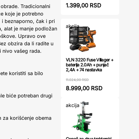
1.399,00 RSD
 obrade. Tradicionalni
ice koje je potrebno
 i beznaporno, čak i pri
akcija
, alat je manje podložan
troškove. Upravo ove
ez obzira da li radite u
ći nivo vašeg rada.
VLN 3220 Fuse Villager +
baterija 2.0Ah + punjač
2,4A + 74 nastavka
e koristiti sa bilo
11.024,00 RSD
8.999,00 RSD
le biće potreban drugi
akcija
m za korišćenje obema
Cepač za drva traktorski