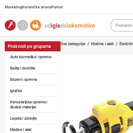
Marketing
Korisnička strana
Pomoć
Sve kategorije
/
Mašine i alati
/
Električn
Proizvodi po grupama
Auto kozmetika i oprema
Bašta i dvorište
Bazeni i oprema
Igračke
Kancelarijska oprema i
školski materijal
Lepota i zdravlje
Mašine i alati