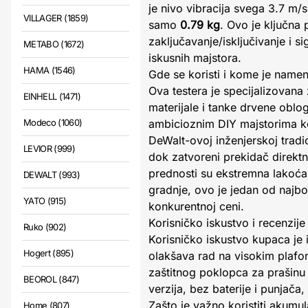
je nivo vibracija svega 3.7 m
VILLAGER (1859)
samo
0.79 kg
. Ovo je ključna 
zaključavanje/isključivanje i 
METABO (1672)
iskusnih majstora.
HAMA (1546)
Gde se koristi i kome je name
Ova testera je specijalizovana
EINHELL (1471)
materijale i tanke drvene oblog
Modeco (1060)
ambicioznim DIY majstorima ko
DeWalt-ovoj inženjerskoj tradi
LEVIOR (999)
dok zatvoreni prekidač direkt
prednosti su ekstremna lakoća,
DEWALT (993)
gradnje, ovo je jedan od najbo
YATO (915)
konkurentnoj ceni.
Korisničko iskustvo i recenzije
Ruko (902)
Korisničko iskustvo kupaca je 
Hogert (895)
olakšava rad na visokim plafo
zaštitnog poklopca za prašinu 
BEOROL (847)
verzija, bez baterije i punjača
Zašto je važno koristiti akumul
Home (807)