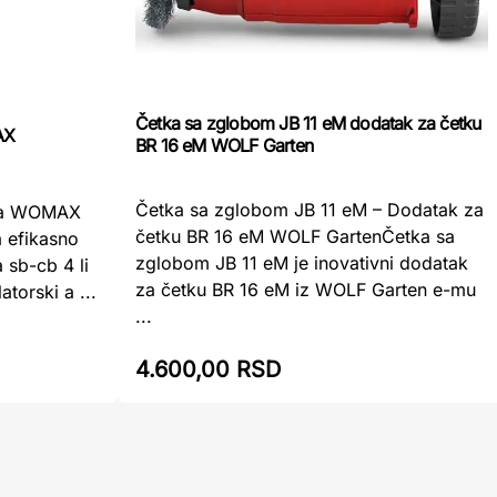
Četka sa zglobom JB 11 eM dodatak za četku
AX
BR 16 eM WOLF Garten
Četka sa zglobom JB 11 eM – Dodatak za
tka WOMAX
četku BR 16 eM WOLF GartenČetka sa
a efikasno
zglobom JB 11 eM je inovativni dodatak
 sb-cb 4 li
za četku BR 16 eM iz WOLF Garten e-mu
orski a ...
...
4.600,00 RSD