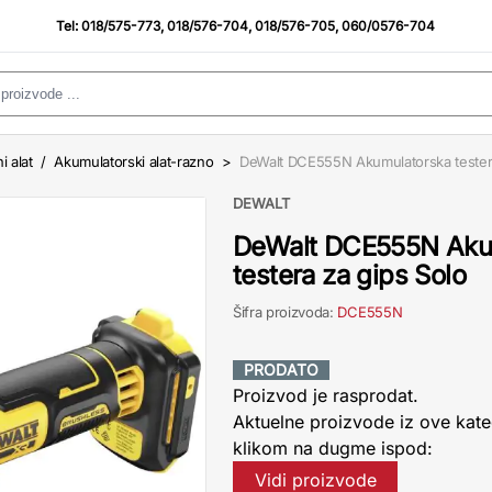
Tel:
018/575-773
,
018/576-704
,
018/576-705
,
060/0576-704
i alat
/
Akumulatorski alat-razno
>
DeWalt DCE555N Akumulatorska testera
DEWALT
DeWalt DCE555N Aku
testera za gips Solo
Šifra proizvoda:
DCE555N
PRODATO
Proizvod je rasprodat.
Aktuelne proizvode iz ove kate
klikom na dugme ispod:
Vidi proizvode