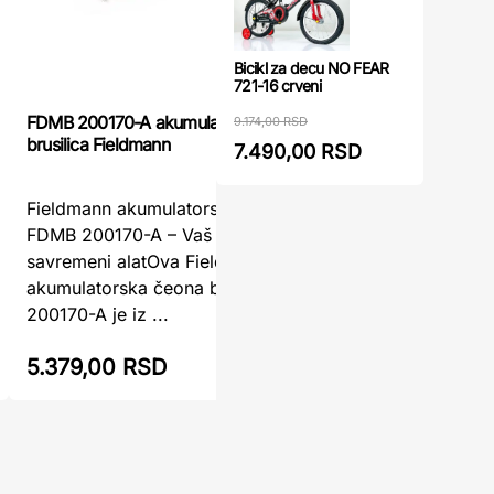
Bicikl za decu NO FEAR
721-16 crveni
FDMB 200170-A akumulatorska čeona
9.174,00 RSD
Akumulator
brusilica Fieldmann
7.490,00 RSD
Fieldmann akumulatorska čeona brusilica
Akumulato
FDMB 200170-A – Vaš nezamenljivi
Vaš pouzd
savremeni alatOva Fieldmann
radoveAku
akumulatorska čeona brusilica FDMB
ISKRA je 
200170-A je iz ...
5.379,00 RSD
5.490,