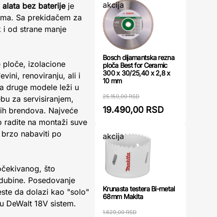
akcija
 alata bez baterije
je
stima. Sa prekidačem za
 i od strane manje
Bosch dijamantska rezna
 ploče, izolacione
ploča Best for Ceramic
300 x 30/25,40 x 2,8 x
ini, renoviranju, ali i
10 mm
a druge modele leži u
25.150,00 RSD
ebu za servisiranjem,
19.490,00 RSD
gih brendova. Najveće
o radite na montaži suve
 brzo nabaviti po
akcija
 očekivanog, što
 dubine. Posedovanje
Krunasta testera Bi-metal
este da dolazi kao "solo"
68mm Makita
aju DeWalt 18V sistem.
1.629,00 RSD