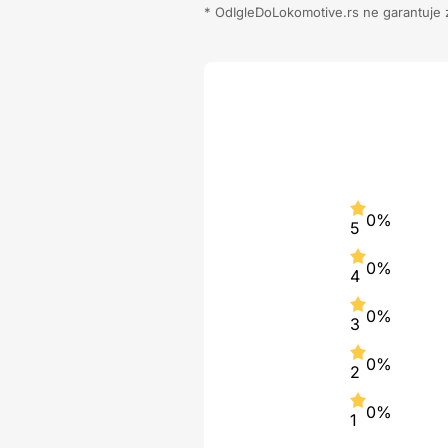
* OdIgleDoLokomotive.rs ne garantuje za
0%
5
0%
4
0%
3
0%
2
0%
1