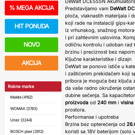
DeWalt DCE555N Akumulatorska
%
MEGA AKCIJA
Predstavljamo vam
DeWalt DCE
ploča, vlaknastih materijala i 
koji rade na instalaciji gips-k
HIT PONUDA
iz vrhunskog, snažnog motora 
i pri zahtevnim uslovima. Kom
NOVO
odličnu kontrolu i udoban rad t
brzinu i preciznost bez napor
Ključne karakteristike i dizajn
AKCIJA
DeWalt se ponovo ističe u kate
i zaštićenim prekidačem koji 
pribora je moguća bez ključa z
Robne marke
da vaše radno okruženje osta
dubine sečenja. Sa kapacitet
Makita (4162)
proizvoda
od
240 mm
i
visina
WOMAX (3763)
prostora.
Performanse i upotreba
Unior (3244)
Brzina bez opterećenja od
26.
koristi sa 18V baterijom (solo 
BOSCH plavi (2812)