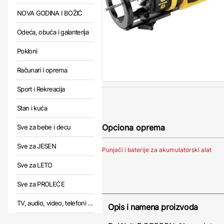
NOVA GODINA I BOŽIĆ
Odeća, obuća i galanterija
Pokloni
Računari i oprema
Sport i Rekreacija
Stan i kuća
Opciona oprema
Sve za bebe i decu
Sve za JESEN
Punjači i baterije za akumulatorski alat
Sve za LETO
Sve za PROLEĆE
TV, audio, video, telefoni ...
Opis i namena proizvoda