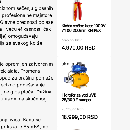
a
iznom sečenju gipsanih
a profesionalne majstore
a. Glavne prednosti dolaze
Klešta sečice kose 1000V
 i veću efikasnost, čak
74 06 200mm KNIPEX
rije) omogućavaju
7.327,00 RSD
ija za svakog ko želi
4.970,00 RSD
akcija
e opremljen zatvorenim
vek alata. Promena
klopac za prašinu pomaže
precizno podešavanje
ljine gips ploča.
Dužina
Hidrofor za vodu VB
i u uslovima skučenog
25/800 Elpumps
25.199,00 RSD
18.999,00 RSD
anja ivica. Kada se
 pritiska je 85 dBA, dok