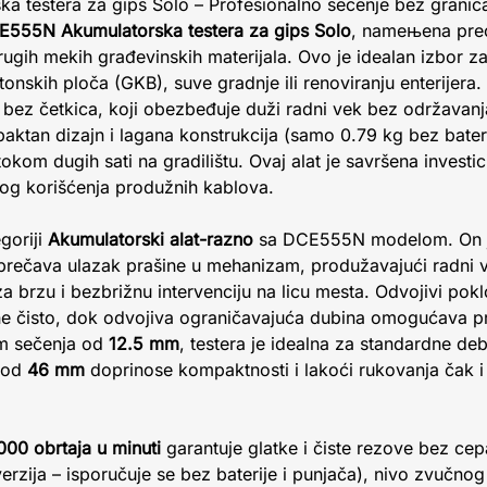
 testera za gips Solo – Profesionalno sečenje bez granic
555N Akumulatorska testera za gips Solo
, nameњena prec
drugih mekih građevinskih materijala. Ovo je idealan izbor z
artonskih ploča (GKB), suve gradnje ili renoviranju enterijer
bez četkica, koji obezbeđuje duži radni vek bez održavanja
paktan dizajn i lagana konstrukcija (samo 0.79 kg bez bate
okom dugih sati na gradilištu. Ovaj alat je savršena investic
nog korišćenja produžnih kablova.
goriji
Akumulatorski alat-razno
sa DCE555N modelom. On j
sprečava ulazak prašine u mehanizam, produžavajući radni 
a brzu i bezbrižnu intervenciju na licu mesta. Odvojivi po
ne čisto, dok odvojiva ograničavajuća dubina omogućava 
om sečenja od
12.5 mm
, testera je idealna za standardne deb
od
46 mm
doprinose kompaktnosti i lakoći rukovanja čak 
000 obrtaja u minuti
garantuje glatke i čiste rezove bez cep
verzija – isporučuje se bez baterije i punjača), nivo zvučnog