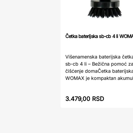
Četka baterijska sb-cb 4 li WOM
Višenamenska baterijska če
sb-cb 4 li – Bežična pomoć z
čišćenje domaČetka baterijska
WOMAX je kompaktan akumulat
3.479,00 RSD