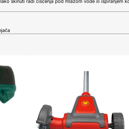
lako skinuti radi čišćenja pod mlazom vode ili ispiranjem
njača