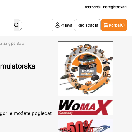
Dobrodošli:
neregistrovani
Prijava
Registracija
Korpa
(0)
 za gips Solo
mulatorska
gorije možete pogledati