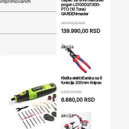
 komprimovanim
pogon LS10000/1300-
PTO (10 Tona)
GARDENmaster
149.990,00 RSD
139.990,00 RSD
akcija
Klešta električarska sa 6
funkcija 200mm Knipex
8.875,00 RSD
6.880,00 RSD
akcija