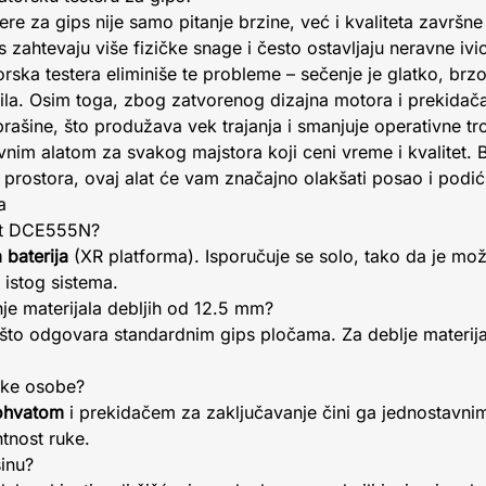
ere za gips nije samo pitanje brzine, već i kvaliteta završne
ps zahtevaju više fizičke snage i često ostavljaju neravne iv
rska testera eliminiše te probleme – sečenje je glatko, brzo
ila. Osim toga, zbog zatvorenog dizajna motora i prekidača
prašine, što produžava vek trajanja i smanjuje operativne 
vnim alatom za svakog majstora koji ceni vreme i kvalitet. B
ih prostora, ovaj alat će vam značajno olakšati posao i podi
a
alt DCE555N?
 baterija
(XR platforma). Isporučuje se solo, tako da je možet
 istog sistema.
nje materijala debljih od 12.5 mm?
 što odgovara standardnim gips pločama. Za deblje materija
ruke osobe?
ohvatom
i prekidačem za zaključavanje čini ga jednostavni
tnost ruke.
šinu?