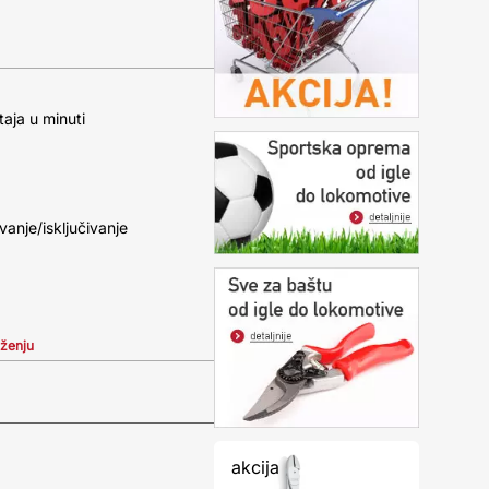
aja u minuti
anje/isključivanje
iženju
akcija