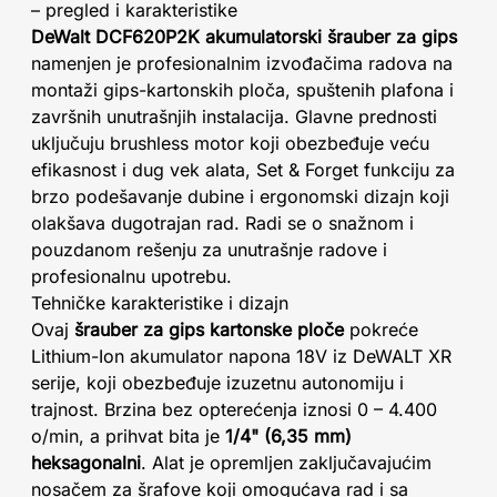
– pregled i karakteristike
DeWalt DCF620P2K akumulatorski šrauber za gips
namenjen je profesionalnim izvođačima radova na
montaži gips-kartonskih ploča, spuštenih plafona i
završnih unutrašnjih instalacija. Glavne prednosti
uključuju brushless motor koji obezbeđuje veću
efikasnost i dug vek alata, Set & Forget funkciju za
brzo podešavanje dubine i ergonomski dizajn koji
olakšava dugotrajan rad. Radi se o snažnom i
pouzdanom rešenju za unutrašnje radove i
profesionalnu upotrebu.
Tehničke karakteristike i dizajn
Ovaj
šrauber za gips kartonske ploče
pokreće
Lithium-Ion akumulator napona 18V iz DeWALT XR
serije, koji obezbeđuje izuzetnu autonomiju i
trajnost. Brzina bez opterećenja iznosi 0 – 4.400
o/min, a prihvat bita je
1/4" (6,35 mm)
heksagonalni
. Alat je opremljen zaključavajućim
nosačem za šrafove koji omogućava rad i sa