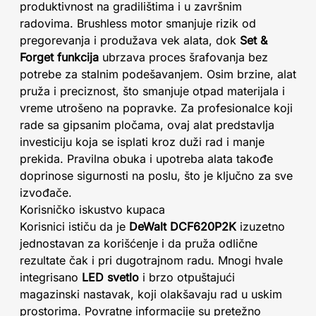
produktivnost na gradilištima i u završnim
radovima. Brushless motor smanjuje rizik od
pregorevanja i produžava vek alata, dok
Set &
Forget funkcija
ubrzava proces šrafovanja bez
potrebe za stalnim podešavanjem. Osim brzine, alat
pruža i preciznost, što smanjuje otpad materijala i
vreme utrošeno na popravke. Za profesionalce koji
rade sa gipsanim pločama, ovaj alat predstavlja
investiciju koja se isplati kroz duži rad i manje
prekida. Pravilna obuka i upotreba alata takođe
doprinose sigurnosti na poslu, što je ključno za sve
izvođače.
Korisničko iskustvo kupaca
Korisnici ističu da je
DeWalt DCF620P2K
izuzetno
jednostavan za korišćenje i da pruža odlične
rezultate čak i pri dugotrajnom radu. Mnogi hvale
integrisano
LED svetlo
i brzo otpuštajući
magazinski nastavak, koji olakšavaju rad u uskim
prostorima. Povratne informacije su pretežno