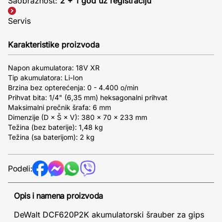
Saobraznost:
2 + 1 god uz registraciju
Servis
Karakteristike proizvoda
Napon akumulatora: 18V XR
Tip akumulatora: Li-Ion
Brzina bez opterećenja: 0 - 4.400 o/min
Prihvat bita: 1/4" (6,35 mm) heksagonalni prihvat
Maksimalni prečnik šrafa: 6 mm
Dimenzije (D × Š × V): 380 × 70 × 233 mm
Težina (bez baterije): 1,48 kg
Težina (sa baterijom): 2 kg
Podeli:
Opis i namena proizvoda
DeWalt DCF620P2K akumulatorski šrauber za gips