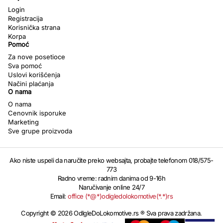
Login
Registracija
Korisnička strana
Korpa
Pomoć
Za nove posetioce
Sva pomoć
Uslovi korišćenja
Načini plaćanja
O nama
O nama
Cenovnik isporuke
Marketing
Sve grupe proizvoda
Ako niste uspeli da naručite preko websajta, probajte telefonom 018/575-
773
Radno vreme: radnim danima od 9-16h
Naručivanje online 24/7
Email:
office (*@*)odigledolokomotive(*.*)rs
Copyright © 2026 OdIgleDoLokomotive.rs ® Sva prava zadržana.