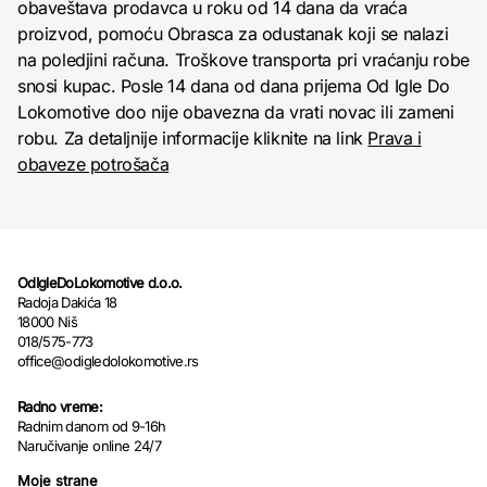
obaveštava prodavca u roku od 14 dana da vraća
proizvod, pomoću Obrasca za odustanak koji se nalazi
na poledjini računa. Troškove transporta pri vraćanju robe
snosi kupac. Posle 14 dana od dana prijema Od Igle Do
Lokomotive doo nije obavezna da vrati novac ili zameni
robu. Za detaljnije informacije kliknite na link
Prava i
obaveze potrošača
OdIgleDoLokomotive d.o.o.
Radoja Dakića 18
18000 Niš
018/575-773
office@odigledolokomotive.rs
Radno vreme:
Radnim danom od 9-16h
Naručivanje online 24/7
Moje strane