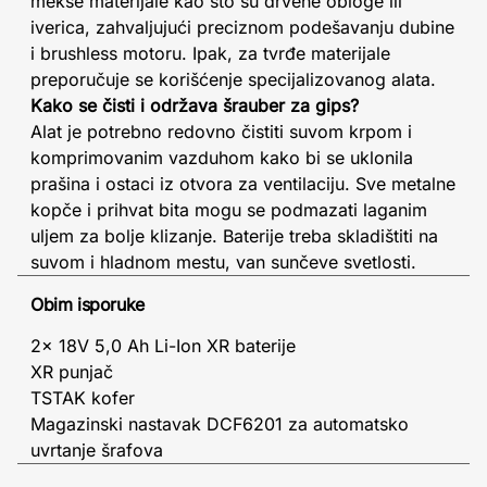
mekše materijale kao što su drvene obloge ili
iverica, zahvaljujući preciznom podešavanju dubine
i brushless motoru. Ipak, za tvrđe materijale
preporučuje se korišćenje specijalizovanog alata.
Kako se čisti i održava šrauber za gips?
Alat je potrebno redovno čistiti suvom krpom i
komprimovanim vazduhom kako bi se uklonila
prašina i ostaci iz otvora za ventilaciju. Sve metalne
kopče i prihvat bita mogu se podmazati laganim
uljem za bolje klizanje. Baterije treba skladištiti na
suvom i hladnom mestu, van sunčeve svetlosti.
Obim isporuke
2x 18V 5,0 Ah Li-Ion XR baterije
XR punjač
TSTAK kofer
Magazinski nastavak DCF6201 za automatsko
uvrtanje šrafova