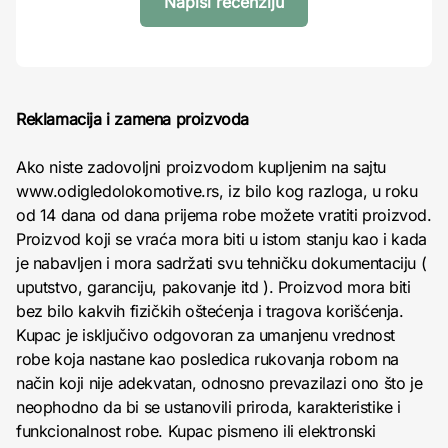
Napiši recenziju
Reklamacija i zamena proizvoda
Ako niste zadovoljni proizvodom kupljenim na sajtu
www.odigledolokomotive.rs, iz bilo kog razloga, u roku
od 14 dana od dana prijema robe možete vratiti proizvod.
Proizvod koji se vraća mora biti u istom stanju kao i kada
je nabavljen i mora sadržati svu tehničku dokumentaciju (
uputstvo, garanciju, pakovanje itd ). Proizvod mora biti
bez bilo kakvih fizičkih oštećenja i tragova korišćenja.
Kupac je isključivo odgovoran za umanjenu vrednost
robe koja nastane kao posledica rukovanja robom na
način koji nije adekvatan, odnosno prevazilazi ono što je
neophodno da bi se ustanovili priroda, karakteristike i
funkcionalnost robe. Kupac pismeno ili elektronski