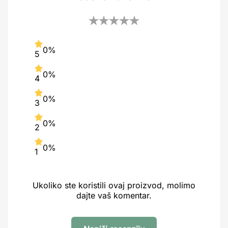
0%
5
0%
4
0%
3
0%
2
0%
1
Ukoliko ste koristili ovaj proizvod, molimo
dajte vaš komentar.