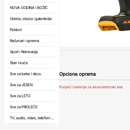
NOVA GODINA I BOŽIĆ
Odeća, obuća i galanterija
Pokloni
Računari i oprema
Sport i Rekreacija
Stan i kuća
Opciona oprema
Sve za bebe i decu
Sve za JESEN
Punjači i baterije za akumulatorski alat
Sve za LETO
Sve za PROLEĆE
TV, audio, video, telefoni ...