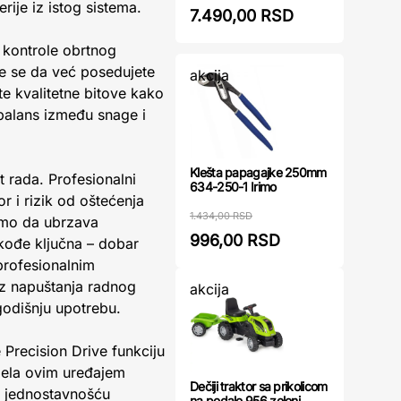
ije iz istog sistema.
7.490,00 RSD
 kontrole obrtnog
je se da već posedujete
akcija
te kvalitetne bitove kako
e balans između snage i
Klešta papagajke 250mm
t rada. Profesionalni
634-250-1 Irimo
r i rizik od oštećenja
1.434,00 RSD
samo da ubrzava
996,00 RSD
kođe ključna – dobar
profesionalnim
z napuštanja radnog
akcija
godišnju upotrebu.
Precision Drive funkciju
dela ovim uređajem
Dečiji traktor sa prikolicom
i jednostavnošću
na pedale 956 zeleni