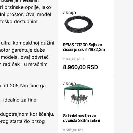
, bušenje metalnih
tri brzinske opcije, lako
akcija
dni prostor. Ovaj model
a teško dostupnim
ultra-kompaktnoj dužini
REMS 171200 Sajla za
čišćenje cevi fi 16x2,3m
motor garantuje duže
h modela, ovaj odvrtač
11.166,00 RSD
n rad čak i u mračnim
8.960,00 RSD
akcija
ga od 205 Nm čine ga
 idealno za fine
 dugotrajnom korišćenju.
Sklopivi paviljon za
dvorišta 3x3m zeleni
porog starta do brzog
8.582,00 RSD