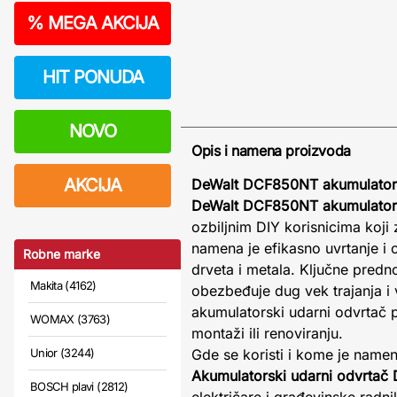
%
MEGA AKCIJA
HIT PONUDA
NOVO
Opis i namena proizvoda
AKCIJA
DeWalt DCF850NT akumulatorsk
DeWalt DCF850NT akumulatorsk
ozbiljnim DIY korisnicima koji
namena je efikasno uvrtanje i o
Robne marke
drveta i metala. Ključne pred
Makita (4162)
obezbeđuje dug vek trajanja i v
akumulatorski udarni odvrtač p
WOMAX (3763)
montaži ili renoviranju.
Unior (3244)
Gde se koristi i kome je nam
Akumulatorski udarni odvrta
BOSCH plavi (2812)