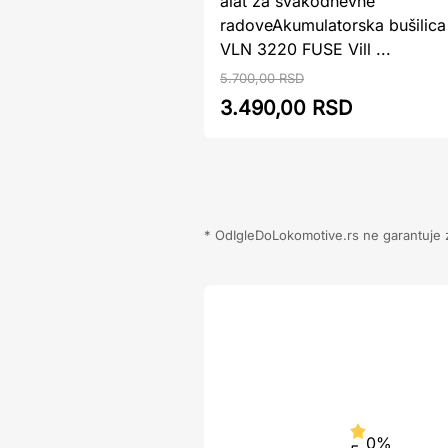
alat za svakodnevne
radoveAkumulatorska bušilica
VLN 3220 FUSE Vill ...
5.700,00 RSD
3.490,00 RSD
* OdIgleDoLokomotive.rs ne garantuje za
0%