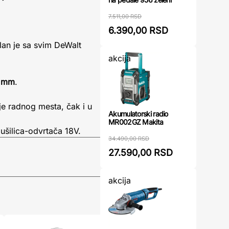
7.511,00 RSD
6.390,00 RSD
ilan je sa svim DeWalt
akcija
1 mm
.
e radnog mesta, čak i u
Akumulatorski radio
MR002GZ Makita
ušilica-odvrtača 18V.
34.490,00 RSD
27.590,00 RSD
akcija