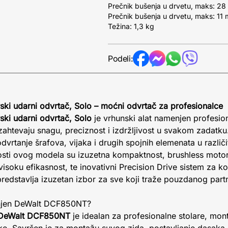
Prečnik bušenja u drvetu, maks: 2
Prečnik bušenja u drvetu, maks: 11
Težina: 1,3 kg
Podeli:
i udarni odvrtač, Solo – moćni odvrtač za profesionalce
i udarni odvrtač, Solo
je vrhunski alat namenjen profesio
 zahtevaju snagu, preciznost i izdržljivost u svakom zadatk
dvrtanje šrafova, vijaka i drugih spojnih elemenata u različ
nosti ovog modela su izuzetna kompaktnost, brushless motor
isoku efikasnost, te inovativni Precision Drive sistem za ko
redstavlja izuzetan izbor za sve koji traže pouzdanog partn
enjen DeWalt DCF850NT?
č DeWalt DCF850NT
je idealan za profesionalne stolare, mon