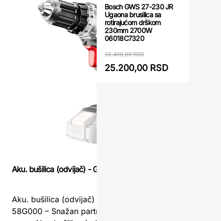
Bosch GWS 27-230 JR
Ugaona brusilica sa
rotirajućom drškom
230mm 2700W
06018C7320
32.498,00 RSD
25.200,00 RSD
Akumulator
Aku. bušilica (odvijač) - GRAPHITE 58G000
FUSE Villa
Aku. bušilica (odvijač) - GRAPHITE
Akumulato
58G000 – Snažan partner za svaki
FUSE Vill