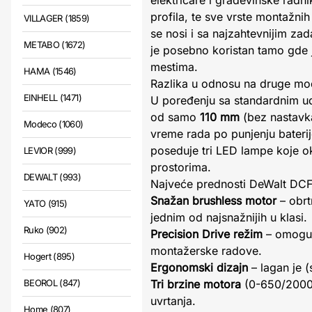
električare i građevinske radn
profila, te sve vrste montažni
VILLAGER (1859)
se nosi i sa najzahtevnijim z
METABO (1672)
je posebno koristan tamo gde 
mestima.
HAMA (1546)
Razlika u odnosu na druge mo
EINHELL (1471)
U poređenju sa standardnim u
od samo
110 mm
(bez nastavka
Modeco (1060)
vreme rada po punjenju baterij
poseduje tri LED lampe koje o
LEVIOR (999)
prostorima.
DEWALT (993)
Najveće prednosti DeWalt D
Snažan brushless motor
– obr
YATO (915)
jednim od najsnažnijih u klasi.
Ruko (902)
Precision Drive režim
– omoguća
montažerske radove.
Hogert (895)
Ergonomski dizajn
– lagan je
BEOROL (847)
Tri brzine motora
(0-650/2000 o
uvrtanja.
Home (807)