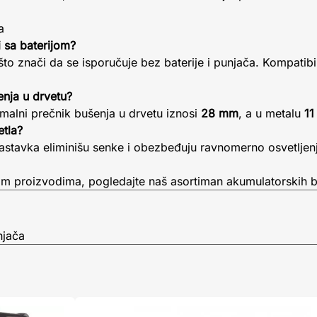
a
 sa baterijom?
što znači da se isporučuje bez baterije i punjača. Kompatib
enja u drvetu?
malni prečnik bušenja u drvetu iznosi
28 mm
, a u metalu
1
etla?
stavka eliminišu senke i obezbeđuju ravnomerno osvetljenj
nim proizvodima, pogledajte naš asortiman akumulatorskih b
njača