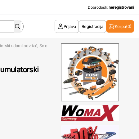
Dobrodošli:
neregistrovani
Prijava
Registracija
Korpa
(0)
rski udarni odvrtač, Solo
umulatorski