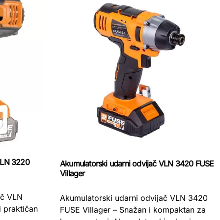
 VLN 3220
Akumulatorski udarni odvijač VLN 3420 FUSE
Villager
ač VLN
Akumulatorski udarni odvijač VLN 3420
 praktičan
FUSE Villager – Snažan i kompaktan za