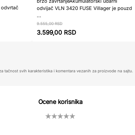
brzo zavrtanjeAkumulatorski udarni
 odvrtač
odvijač VLN 3420 FUSE Villager je pouzd
...
9.555,00 RSD
3.599,00 RSD
 tačnost svih karakteristika i komentara vezanih za proizvode na sajtu.
Ocene korisnika