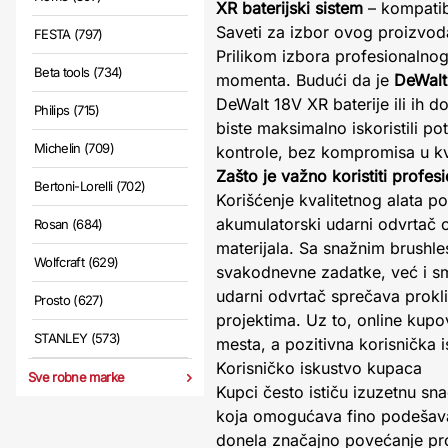
XR baterijski sistem
– kompatib
Saveti za izbor ovog proizvod
FESTA (797)
Prilikom izbora profesionalnog
Beta tools (734)
momenta. Budući da je
DeWal
DeWalt 18V XR baterije ili ih d
Philips (715)
biste maksimalno iskoristili po
Michelin (709)
kontrole, bez kompromisa u kva
Zašto je važno koristiti profes
Bertoni-Lorelli (702)
Korišćenje kvalitetnog alata p
akumulatorski udarni odvrtač o
Rosan (684)
materijala. Sa snažnim brushl
Wolfcraft (629)
svakodnevne zadatke, već i s
udarni odvrtač sprečava prokl
Prosto (627)
projektima. Uz to, online ku
STANLEY (573)
mesta, a pozitivna korisnička
Korisničko iskustvo kupaca
Sve robne marke
Kupci često ističu izuzetnu s
koja omogućava fino podešava
donela značajno povećanje pro