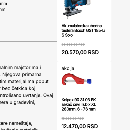
8 mm
 mm
Akumulatorska ubodna
testera Bosch GST 185-Li
S Solo
26.533,00 RSD
20.570,00 RSD
nalnim majstorima i
akcija
u. Njegova primarna
itim materijalima poput
 bez četkica koji
ntrolisano uvrtanje. Ovaj
Knipex 90 31 03 BK
era u građevini,
sekač cevi Tubix XL
260mm, 6 - 76 mm
16.089,00 RSD
tere nameštaja,
12.470,00 RSD