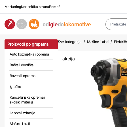
Marketing
Korisnička strana
Pomoć
Sve kategorije
/
Mašine i alati
/
Električn
Proizvodi po grupama
Auto kozmetika i oprema
akcija
Bašta i dvorište
Bazeni i oprema
Igračke
Kancelarijska oprema i
školski materijal
Lepota i zdravlje
Mašine i alati