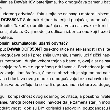
ilan sa DeWalt 18V baterijama, što omogućava zamenu bater
a
 udarnog odvrtača, fokusirajte se na snagu motora i sistem
t DCF850NT
Solo paket (bez baterije i punjača), preporuču
okupite. Takođe, obratite pažnju na vrstu nastavaka – koristi
tencijal alata. Ovaj model je odličan izbor za one koji traž
litetu.
ionalni akumulatorski udarni odvrtač?
oput
DeWalt DCF850NT
direktno utiče na efikasnost i kvalite
mogućava brže i preciznije uvrtanje, smanjujući fizički napo
ess motorom i dugim vekom trajanja baterije, ovaj alat ne 
manjuje troškove dugoročnog održavanja. Bezbednost je ta
izavanje i lom šrafova, čime se obezbeđuje siguran rad na 
povina i dostava ovog modela omogućavaju brzu nabavku be
 iskustva potvrđuju da se radi o pouzdanom izboru za dugo
nagu i kompaktnost ovog udarnog odvrtača, a posebno hvale 
nje. Mnogi profesionalci navode da je zamena starijih mo
duktivnosti, dok su DIY korisnici zadovoljni pouzdanošću 