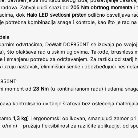
ike. Savršen je za montažu suvog zida, postavljanje dasaka
h radova. Zahvaljujući snazi od
205 Nm obrtnog momenta
i 
adacima, dok
Halo LED svetlosni prsten
odlično osvetljava ra
je potrebna kombinacija snage i kontrole, kao što je rad n
dele
darnim odvrtačima, DeWalt DCF850NT se izdvaja po svojoj 
), što olakšava rad u uskim uglovima. Takođe, brushless 
e i smanjenu potrebu za održavanjem. Za razliku od stariji
kružuju nastavak, eliminišući senke i obezbeđujući nesmeta
CF850NT
tni moment od
23 Nm
(u kontinuiranom radu) i udarna sna
va kontrolisano uvrtanje šrafova bez oštećenja materijala,
 (samo
1,3 kg
) i ergonomski oblikovan, smanjujući zamor pri
/min) – pružaju fleksibilnost za različite aplikacije, od s