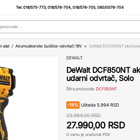
Tel:
018/575-773
,
018/576-704
,
018/576-705
,
060/0576-704
i alat
/
Akumulatorske bušilice-odvrtači 18V
>
DeWalt DCF850NT akumulato
DEWALT
DeWalt DCF850NT ak
udarni odvrtač, Solo
Šifra proizvoda:
DCF850NT
-
18%
Ušteda
5.994
RSD
33.984,00 RSD
27.990,00 RSD
U cenu je uračunat PDV