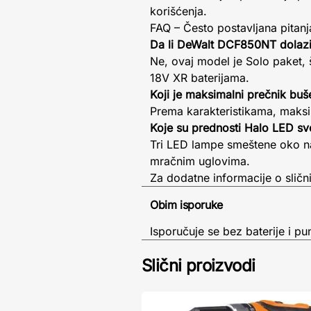
korišćenja.
FAQ – Često postavljana pitanj
Da li DeWalt DCF850NT dolazi
Ne, ovaj model je Solo paket, 
18V XR baterijama.
Koji je maksimalni prečnik buš
Prema karakteristikama, maksi
Koje su prednosti Halo LED sv
Tri LED lampe smeštene oko na
mračnim uglovima.
Za dodatne informacije o slič
Obim isporuke
Isporučuje se bez baterije i pu
Slični proizvodi