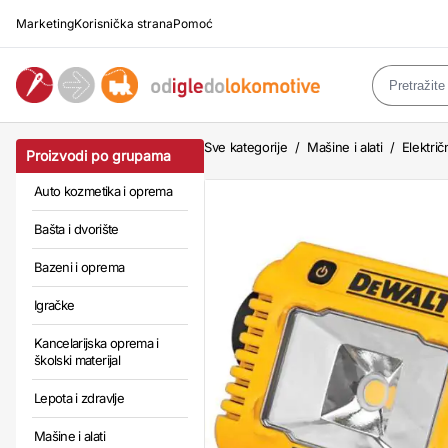
Marketing
Korisnička strana
Pomoć
Sve kategorije
/
Mašine i alati
/
Električn
Proizvodi po grupama
Auto kozmetika i oprema
Bašta i dvorište
Bazeni i oprema
Igračke
Kancelarijska oprema i
školski materijal
Lepota i zdravlje
Mašine i alati