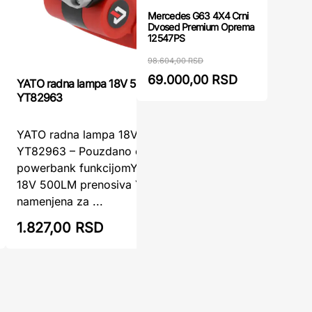
Mercedes G63 4X4 Crni
Dvosed Premium Oprema
12547PS
98.604,00 RSD
69.000,00 RSD
YATO radna lampa 18V 500LM prenosiva
Akumulato
YT82963
Akumulat
YATO radna lampa 18V 500LM prenosiva
MAKITA – 
YT82963 – Pouzdano osvetljenje sa
svaki rad
powerbank funkcijomYATO radna lampa
ML903 9,
18V 500LM prenosiva YT82963 je
osvetlja ..
namenjena za ...
1.827,00 RSD
1.999,0