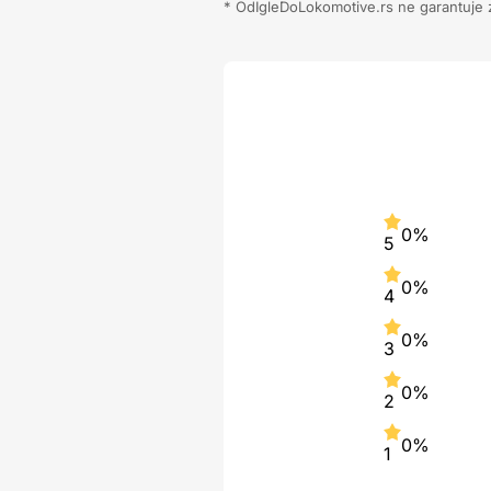
* OdIgleDoLokomotive.rs ne garantuje za
0%
5
0%
4
0%
3
0%
2
0%
1