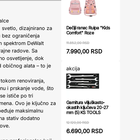
alce
Dečiji ranac Ruipa "Kids
svetlo, dizajnirano za
Comfort" Roze
u bez ograničenja
kim spektrom DeWalt
11.852,00 RSD
rajne radove. Sa
7.990,00 RSD
o osvetljenje, dok
običnog alata – to je
akcija
 tokom renoviranja,
inu i prskanje vode, što
 ističe po tri
Garnitura viljuškasto-
mena. Ovo je ključno za
okastih ključeva 20-27
zbeđuje maksimalnu
mm (5) KS TOOLS
na stativ dodatno
12.120,00 RSD
love.
6.690,00 RSD