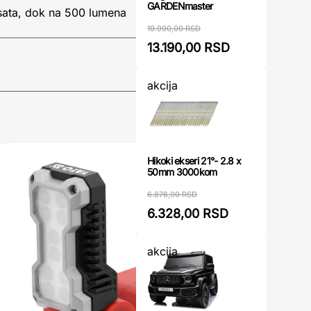
GARDENmaster
 sata, dok na 500 lumena
19.990,00 RSD
13.190,00 RSD
akcija
Hikoki ekseri 21°- 2.8 x
50mm 3000kom
6.876,00 RSD
6.328,00 RSD
akcija