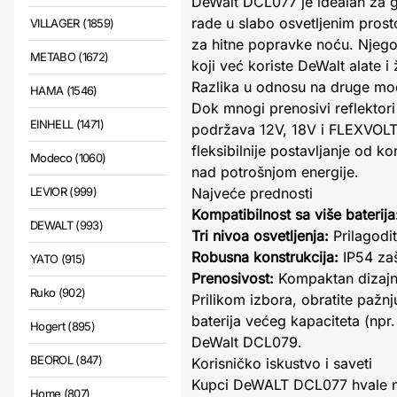
DeWalt DCL077 je idealan za gr
rade u slabo osvetljenim prost
VILLAGER (1859)
za hitne popravke noću. Njego
METABO (1672)
koji već koriste DeWalt alate 
Razlika u odnosu na druge mo
HAMA (1546)
Dok mnogi prenosivi reflektor
EINHELL (1471)
podržava 12V, 18V i FLEXVOLT b
fleksibilnije postavljanje od
Modeco (1060)
nad potrošnjom energije.
LEVIOR (999)
Najveće prednosti
Kompatibilnost sa više baterija
DEWALT (993)
Tri nivoa osvetljenja:
Prilagodit
Robusna konstrukcija:
IP54 zaš
YATO (915)
Prenosivost:
Kompaktan dizajn 
Ruko (902)
Prilikom izbora, obratite paž
baterija većeg kapaciteta (npr
Hogert (895)
DeWalt DCL079.
BEOROL (847)
Korisničko iskustvo i saveti
Kupci DeWALT DCL077 hvale nje
Home (807)