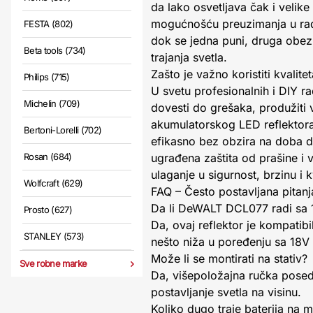
da lako osvetljava čak i velik
mogućnošću preuzimanja u radnj
FESTA (802)
dok se jedna puni, druga obez
Beta tools (734)
trajanja svetla.
Zašto je važno koristiti kvalite
Philips (715)
U svetu profesionalnih i DIY r
Michelin (709)
dovesti do grešaka, produžiti
akumulatorskog LED reflektora
Bertoni-Lorelli (702)
efikasno bez obzira na doba d
Rosan (684)
ugrađena zaštita od prašine i 
ulaganje u sigurnost, brzinu i 
Wolfcraft (629)
FAQ – Često postavljana pitanj
Da li DeWALT DCL077 radi sa 
Prosto (627)
Da, ovaj reflektor je kompatib
STANLEY (573)
nešto niža u poređenju sa 18
Može li se montirati na stativ?
Sve robne marke
Da, višepoložajna ručka posedu
postavljanje svetla na visinu.
Koliko dugo traje baterija na 