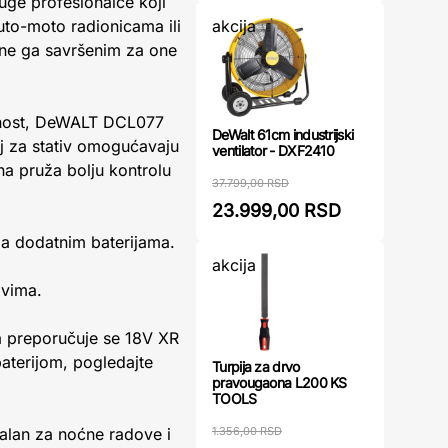
uge profesionalce koji
akcija
uto-moto radionicama ili
ine ga savršenim za one
ilnost, DeWALT DCL077
DeWalt 61cm industrijski
oj za stativ omogućavaju
ventilator - DXF2410
na pruža bolju kontrolu
37.799,00 RSD
23.999,00 RSD
a dodatnim baterijama.
akcija
ovima.
na preporučuje se 18V XR
baterijom, pogledajte
Turpija za drvo
pravougaona L200 KS
TOOLS
1.356,00 RSD
ealan za noćne radove i