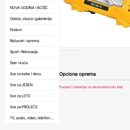
NOVA GODINA I BOŽIĆ
Odeća, obuća i galanterija
Pokloni
Računari i oprema
Sport i Rekreacija
Stan i kuća
Opciona oprema
Sve za bebe i decu
Sve za JESEN
Punjači i baterije za akumulatorski alat
Sve za LETO
Sve za PROLEĆE
TV, audio, video, telefoni ...