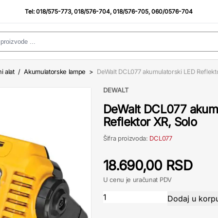
Tel:
018/575-773
,
018/576-704
,
018/576-705
,
060/0576-704
i alat
/
Akumulatorske lampe
>
DeWalt DCL077 akumulatorski LED Reflekt
DEWALT
DeWalt DCL077 akumu
Reflektor XR, Solo
Šifra proizvoda:
DCL077
18.690,00 RSD
U cenu je uračunat PDV