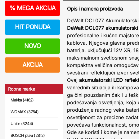
%
MEGA AKCIJA
Opis i namena proizvoda
DeWalt DCL077 Akumulatorski 
HIT PONUDA
DeWalt DCL077 akumulatorski 
profesionalne i kućne majstor
kablova. Njegova glavna predn
NOVO
baterija, uključujući 12V XR, 
maksimalnom svetlosnom snago
AKCIJA
kompaktna veličina omogućava 
svestrani reflektujući izvor sv
Ovaj
akumulatorski LED reflek
vanrednih situacija ili kampova
Robne marke
ga čini pouzdanim čak i u teš
Makita (4162)
podešavanja osvetljenja, koja
produženje radnog veka bateri
WOMAX (3764)
osvetljenost za precizne zada
Unior (3244)
povećava funkcionalnost, omogu
Gde se koristi i kome je name
BOSCH plavi (2812)