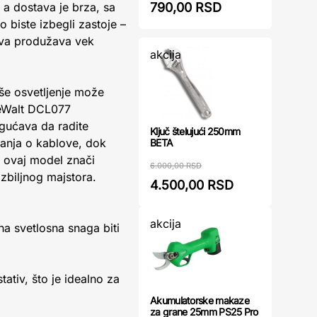
790,00 RSD
 a dostava je brza, sa
 biste izbegli zastoje –
iva produžava vek
akcija
oše osvetljenje može
DeWalt DCL077
gućava da radite
Ključ štelujući 250mm
canja o kablove, dok
BETA
u ovaj model znači
6.000,00 RSD
ozbiljnog majstora.
4.500,00 RSD
akcija
na svetlosna snaga biti
tiv, što je idealno za
Akumulatorske makaze
za grane 25mm PS25 Pro