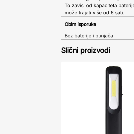
To zavisi od kapaciteta bateri
može trajati više od 6 sati.
Obim isporuke
Bez baterije i punjača
Slični proizvodi