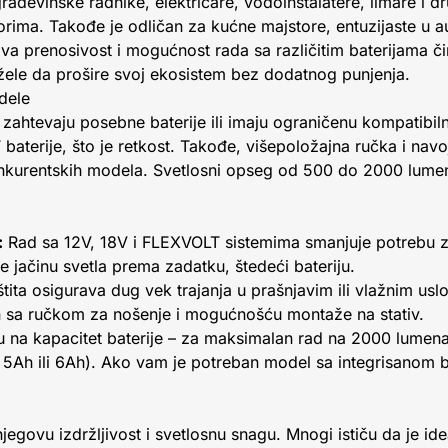
ađevinske radnike, električare, vodoinstalatere, limare i dr
orima. Takođe je odličan za kućne majstore, entuzijaste u a
va prenosivost i mogućnost rada sa različitim baterijama č
i žele da prošire svoj ekosistem bez dodatnog punjenja.
dele
i zahtevaju posebne baterije ili imaju ograničenu kompatib
aterije, što je retkost. Takođe, višepoložajna ručka i nav
 konkurentskih modela. Svetlosni opseg od 500 do 2000 lume
:
Rad sa 12V, 18V i FLEXVOLT sistemima smanjuje potrebu z
e jačinu svetla prema zadatku, štedeći bateriju.
tita osigurava dug vek trajanja u prašnjavim ili vlažnim usl
sa ručkom za nošenje i mogućnošću montaže na stativ.
nju na kapacitet baterije – za maksimalan rad na 2000 lume
. 5Ah ili 6Ah). Ako vam je potreban model sa integrisanom 
govu izdržljivost i svetlosnu snagu. Mnogi ističu da je id