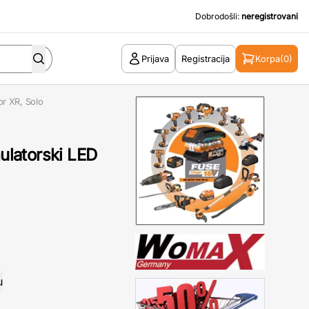
Dobrodošli:
neregistrovani
Prijava
Registracija
Korpa
(0)
or XR, Solo
latorski LED