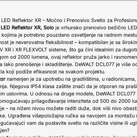
LED Reflektor XR – Moćno i Prenosivo Svetlo za Profesion
LED Reflektor XR, Solo
je vrhunsko prenosivo bežično LED 
e kojima je potrebno pouzdano osvetljenje na radnom mest
ost je neverovatna fleksibilnost – kompatibilan je sa širo
18V XR i XR FLEXVOLT sisteme, što ga čini idealnim za dugot
m od 2000 lumena, ovaj reflektor pruža jarko i ravnomern
lako prenošenje i skladištenje. DeWALT DCL077 je više od 
etla koji podiže efikasnost na svakom projektu.
tor
namenjen je za upotrebu na gradilištima, u radionicama,
nja. Njegova IP54 klasa zaštite znači da je otporan na praš
kim uslovima. U odnosu na druge modele, DeWALT DCL077 se
 omogućavaju prilagođavanje intenziteta od 500 do 2000 lu
je – na nižem nivou možete raditi duže, dok viši nivo obe
tke. Ugrađena višepoložajna ručka sa navojem za montažu 
ćavajući vam da postavite svetlo na različite visine ili ug
njen?