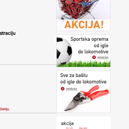
straciju
iženju
akcija