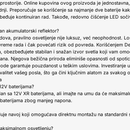
e prostorije. Online kupovina ovog proizvoda je jednostavna,
i. Preporučuje se korišćenje sa najmanje dve baterije kako
beđuje kontinuiran rad. Takođe, redovno čišćenje LED soč
tan akumulatorski reflektor?
adova, pravilno osvetljenje nije luksuz, već neophodnost. L
 vreme rada i čak povećati rizik od povreda. Korišćenjem 
, obezbeđujete stabilan i snažan izvor svetla koji vam omo
ana. Njegova bežična priroda eliminiše opasnosti od spoti
vode garantuje pouzdanost u teškim uslovima. Investiranje 
kvalitet vašeg posla, što ga čini ključnim alatom za svakog 
a
12V baterijama?
ilan sa 12V XR baterijama, ali imajte na umu da će maksimal
V baterijama zbog manjeg napona.
je navoj koji omogućava direktnu montažu na standardni sta
maksimalnom osvetljenju?