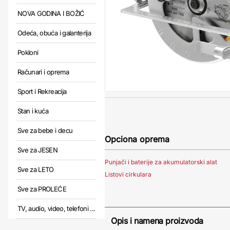
NOVA GODINA I BOŽIĆ
Odeća, obuća i galanterija
Pokloni
Računari i oprema
Sport i Rekreacija
Stan i kuća
Sve za bebe i decu
Opciona oprema
Sve za JESEN
Punjači i baterije za akumulatorski alat
Sve za LETO
Listovi cirkulara
Sve za PROLEĆE
TV, audio, video, telefoni ...
Opis i namena proizvoda