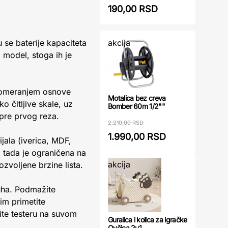
190,00 RSD
akcija
 se baterije kapaciteta
 model, stoga ih je
 pomeranjem osnove
Motalica bez creva
o čitljive skale, uz
Bomber 60m 1/2""
 pre prvog reza.
2.210,00 RSD
1.990,00 RSD
jala (iverica, MDF,
 i tada je ograničena na
akcija
zvoljene brzine lista.
uha. Podmažite
im primetite
tite testeru na suvom
Guralica i kolica za igračke
Ovčica 2u1