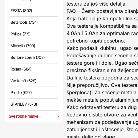
testeru za još više detalja.
FESTA (802)
FAQ – Često postavljana pitanj
Koja baterija je kompatibilna
Beta tools (734)
Ova testera je kompatibilna sa
4.0Ah i 5.0Ah za optimalan rad
Philips (715)
potrebno kupiti posebno.
Michelin (709)
Kako podesiti dubinu i ugao s
Podešavanje dubine sečenja se
Bertoni-Lorelli (702)
testere gore ili dole. Ugao s
Rosan (684)
precizno fiksiranje na željeno
Da li je testera pogodna za se
Wolfcraft (629)
Nije preporučljivo. Ova testera
šperploča). Za sečenje metala il
Prosto (627)
mekše metale poput aluminijuma
STANLEY (573)
Kako održavati testeru za dug
Redovno čistite otvore za ven
Sve robne marke
mehanizam za podešavanje ugla 
zatupljenost ili oštećenje, što
mestu dalje od vlage.