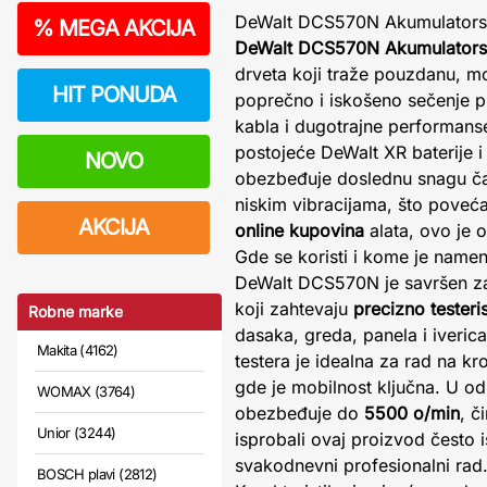
DeWalt DCS570N Akumulatorska
%
MEGA AKCIJA
DeWalt DCS570N Akumulatorsk
drveta koji traže pouzdanu, m
HIT PONUDA
poprečno i iskošeno sečenje p
kabla i dugotrajne performanse
postojeće DeWalt XR baterije 
NOVO
obezbeđuje doslednu snagu čak
niskim vibracijama, što poveć
AKCIJA
online kupovina
alata, ovo je o
Gde se koristi i kome je name
DeWalt DCS570N je savršen za 
koji zahtevaju
precizno testeri
Robne marke
dasaka, greda, panela i iveri
Makita (4162)
testera je idealna za rad na kr
gde je mobilnost ključna. U od
WOMAX (3764)
obezbeđuje do
5500 o/min
, č
Unior (3244)
isprobali ovaj proizvod često 
svakodnevni profesionalni rad
BOSCH plavi (2812)