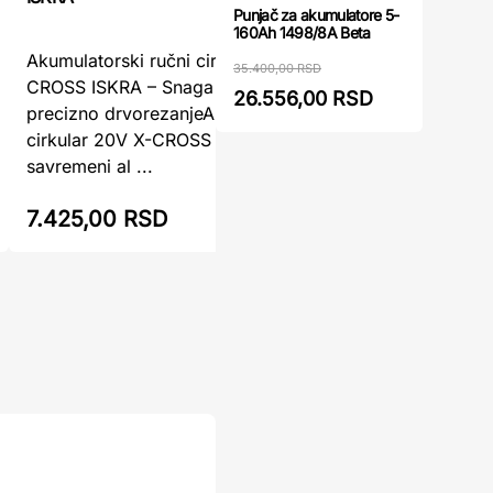
Punjač za akumulatore 5-
160Ah 1498/8A Beta
Womax P2
Akumulatorski ručni cirkular 20V X-
35.400,00 RSD
Pregledn
CROSS ISKRA – Snaga bez kabla za
26.556,00 RSD
TesteraW
precizno drvorezanjeAkumulatorski ručni
akumulat
cirkular 20V X-CROSS ISKRA je
S20 LI je 
savremeni al ...
7.425,00 RSD
7.919,0