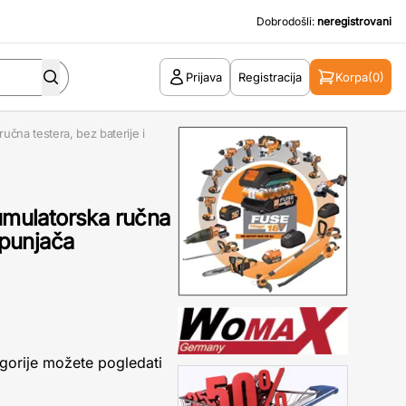
Dobrodošli:
neregistrovani
Prijava
Registracija
Korpa
(0)
čna testera, bez baterije i
mulatorska ručna
 punjača
gorije možete pogledati