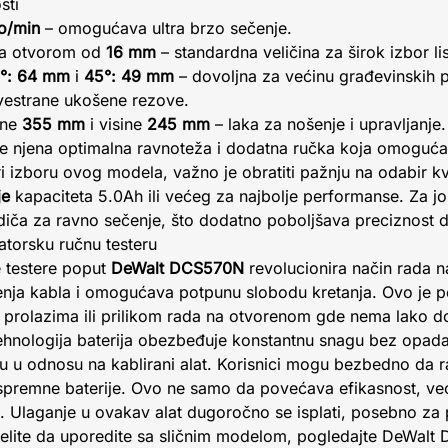
sti
o/min
– omogućava ultra brzo sečenje.
a otvorom od
16 mm
– standardna veličina za širok izbor li
0°: 64 mm
i
45°: 49 mm
– dovoljna za većinu građevinskih 
vestrane ukošene rezove.
ine
355 mm
i visine
245 mm
– laka za nošenje i upravljanje.
je njena optimalna ravnoteža i dodatna ručka koja omoguća
 izboru ovog modela, važno je obratiti pažnju na odabir kval
je
kapaciteta 5.0Ah ili većeg za najbolje performanse. Za j
odiča za ravno sečenje, što dodatno poboljšava preciznost 
atorsku ručnu testeru
 testere poput
DeWalt DCS570N
revolucionira način rada na 
ničenja kabla i omogućava potpunu slobodu kretanja. Ovo je
 prolazima ili prilikom rada na otvorenom gde nema lako do
tehnologija baterija obezbeđuje konstantnu snagu bez opada
iku u odnosu na kablirani alat. Korisnici mogu bezbedno da r
spremne baterije. Ovo ne samo da povećava efikasnost, već 
Ulaganje u ovakav alat dugoročno se isplati, posebno za p
želite da uporedite sa sličnim modelom, pogledajte DeWal