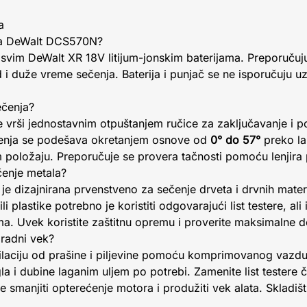
a
 sa DeWalt DCS570N?
 svim DeWalt XR 18V litijum-jonskim baterijama. Preporučuju
 i duže vreme sečenja. Baterija i punjač se ne isporučuju uz
ečenja?
 vrši jednostavnim otpuštanjem ručice za zaključavanje i
ečenja se podešava okretanjem osnove od
0° do 57°
preko lak
m položaju. Preporučuje se provera tačnosti pomoću lenjira
čenje metala?
 je dizajnirana prvenstveno za sečenje drveta i drvnih materi
i plastike potrebno je koristiti odgovarajući list testere, ali
. Uvek koristite zaštitnu opremu i proverite maksimalne do
 radni vek?
tilaciju od prašine i piljevine pomoću komprimovanog vazd
i dubine laganim uljem po potrebi. Zamenite list testere č
 će smanjiti opterećenje motora i produžiti vek alata. Skladiš