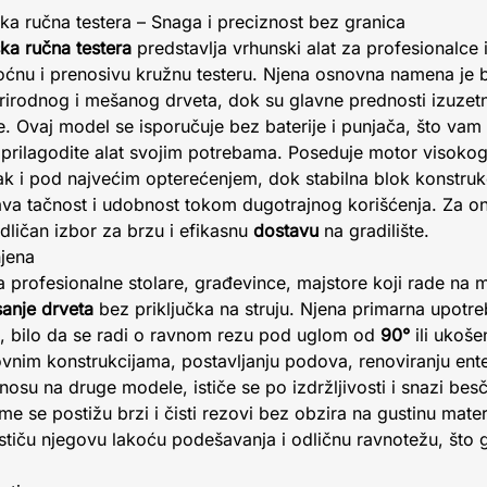
 ručna testera – Snaga i preciznost bez granica
a ručna testera
predstavlja vrhunski alat za profesionalce 
oćnu i prenosivu kružnu testeru. Njena osnovna namena je 
rirodnog i mešanog drveta, dok su glavne prednosti izuzet
. Ovaj model se isporučuje bez baterije i punjača, što va
i prilagodite alat svojim potrebama. Poseduje motor visok
 i pod najvećim opterećenjem, dok stabilna blok konstrukc
ava tačnost i udobnost tokom dugotrajnog korišćenja. Za on
dličan izbor za brzu i efikasnu
dostavu
na gradilište.
njena
profesionalne stolare, građevince, majstore koji rade na m
sanje drveta
bez priključka na struju. Njena primarna upotr
ca, bilo da se radi o ravnom rezu pod uglom od
90°
ili ukoš
ovnim konstrukcijama, postavljanju podova, renoviranju enter
nosu na druge modele, ističe se po izdržljivosti i snazi bes
ime se postižu brzi i čisti rezovi bez obzira na gustinu mater
ističu njegovu lakoću podešavanja i odličnu ravnotežu, što
.