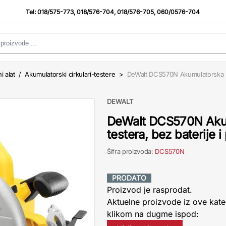
Tel:
018/575-773
,
018/576-704
,
018/576-705
,
060/0576-704
i alat
/
Akumulatorski cirkulari-testere
>
DeWalt DCS570N Akumulatorska ru
DEWALT
DeWalt DCS570N Aku
testera, bez baterije i
Šifra proizvoda:
DCS570N
PRODATO
Proizvod je rasprodat.
Aktuelne proizvode iz ove kate
klikom na dugme ispod: