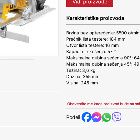
Vidi proizvode
Karakteristike proizvoda
Brzina bez opterećenja: 5500 o/min
Prečnik lista testere: 184 mm
Otvor lista testere: 16 mm
Kapacitet skošenja: 57 °
Maksimalna dubina sečenja 90°: 6
Maksimalna dubina sečenja 45°: 4
Težina: 3,6 kg
Dužina: 355 mm
Visina: 245 mm
Obavestite me kada proizvod bude na sn
Podeli: