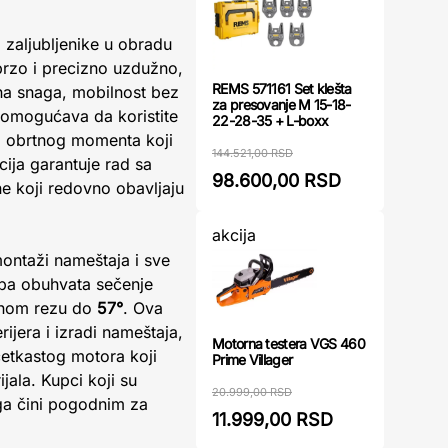
i zaljubljenike u obradu
brzo i precizno uzdužno,
REMS 571161 Set klešta
na snaga, mobilnost bez
za presovanje M 15-18-
m omogućava da koristite
22-28-35 + L-boxx
og obrtnog momenta koji
144.521,00 RSD
ija garantuje rad sa
98.600,00 RSD
e koji redovno obavljaju
akcija
ontaži nameštaja i sve
eba obuhvata sečenje
enom rezu do
57°
. Ova
ijera i izradi nameštaja,
Motorna testera VGS 460
četkastog motora koji
Prime Villager
ijala. Kupci koji su
20.999,00 RSD
 ga čini pogodnim za
11.999,00 RSD