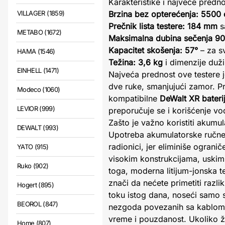
Karakteristike i najveće predno
VILLAGER (1859)
Brzina bez opterećenja: 5500 
Prečnik lista testere: 184 mm
s
METABO (1672)
Maksimalna dubina sečenja 9
Kapacitet skošenja: 57°
– za s
HAMA (1546)
Težina: 3,6 kg
i dimenzije duž
EINHELL (1471)
Najveća prednost ove testere 
dve ruke, smanjujući zamor. Pri
Modeco (1060)
kompatibilne
DeWalt XR bateri
LEVIOR (999)
preporučuje se i korišćenje v
Zašto je važno koristiti akumul
DEWALT (993)
Upotreba akumulatorske ručne
radionici, jer eliminiše ogra
YATO (915)
visokim konstrukcijama, uskim
Ruko (902)
toga, moderna litijum-jonska 
znači da nećete primetiti razl
Hogert (895)
toku istog dana, noseći samo 
BEOROL (847)
nezgoda povezanih sa kablom. 
vreme i pouzdanost. Ukoliko 
Home (807)