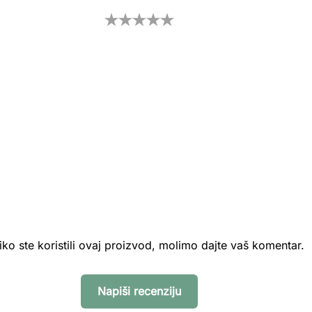
iko ste koristili ovaj proizvod, molimo dajte vaš komentar.
Napiši recenziju