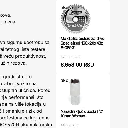
akcija
stova.
primena.
Makita list testere za drvo
va sigurnu upotrebu sa
Specialized 160x20x48z
B-08931
itetnog lista testere i
oš veću produktivnost,
7.735,00 RSD
dužih rezova.
6.658,00 RSD
gradilištu ili u
akcija
 posebno važno na
stupnih utičnica. Pored
nja performansi, što
ade na više lokacija u
i smanjuje rizik od
Nasadni ključ duboki 1/2"
10mm Womax
rofesionalce koji cene
t DCS570N akumulatorsku
449,00 RSD