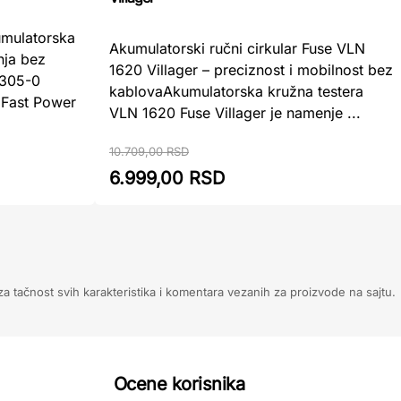
mulatorska
Akumulatorski ručni cirkular Fuse VLN
nja bez
1620 Villager – preciznost i mobilnost bez
305-0
kablovaAkumulatorska kružna testera
 Fast Power
VLN 1620 Fuse Villager je namenje ...
10.709,00 RSD
6.999,00 RSD
 tačnost svih karakteristika i komentara vezanih za proizvode na sajtu.
Ocene korisnika