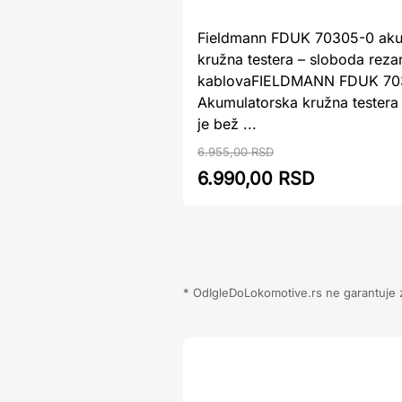
Fieldmann FDUK 70305-0 aku
kružna testera – sloboda reza
kablovaFIELDMANN FDUK 70
Akumulatorska kružna testera
je bež ...
6.955,00 RSD
6.990,00 RSD
* OdIgleDoLokomotive.rs ne garantuje za