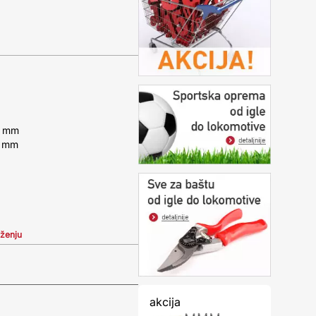
4 mm
9 mm
iženju
akcija