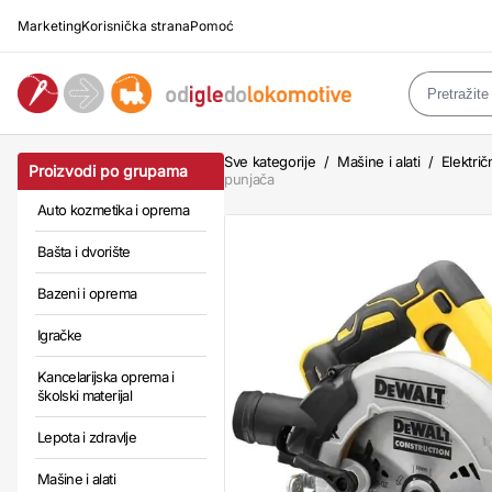
Marketing
Korisnička strana
Pomoć
Sve kategorije
/
Mašine i alati
/
Električn
Proizvodi po grupama
punjača
Auto kozmetika i oprema
Bašta i dvorište
Bazeni i oprema
Igračke
Kancelarijska oprema i
školski materijal
Lepota i zdravlje
Mašine i alati