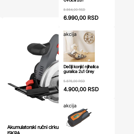
8.864,00 RSD
6.990,00 RSD
akcija
Dečiji konjić njihalica
guralica 2u1 Grey
5.876,00 RSD
4.900,00 RSD
akcija
Womax pre
Akumulatorski ručni cirkular 20V X-CROSS
testera P
ISKRA