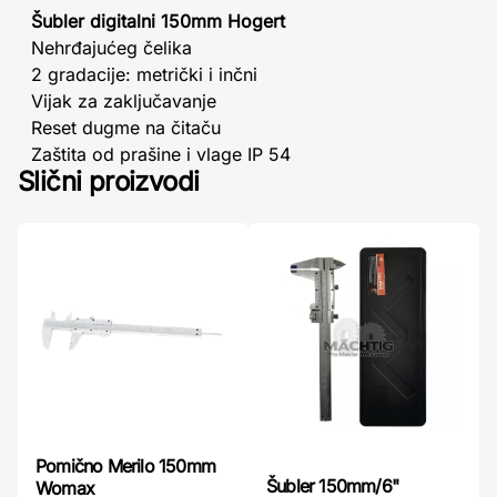
Šubler digitalni 150mm Hogert
Nehrđajućeg čelika
2 gradacije: metrički i inčni
Vijak za zaključavanje
Reset dugme na čitaču
Zaštita od prašine i vlage IP 54
Slični proizvodi
Pomično Merilo 150mm
Šubler 150mm/6"
Womax