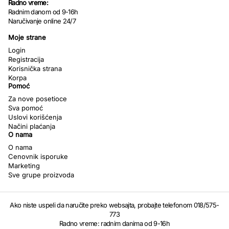
Radno vreme:
Radnim danom od 9-16h
Naručivanje online 24/7
Moje strane
Login
Registracija
Korisnička strana
Korpa
Pomoć
Za nove posetioce
Sva pomoć
Uslovi korišćenja
Načini plaćanja
O nama
O nama
Cenovnik isporuke
Marketing
Sve grupe proizvoda
Ako niste uspeli da naručite preko websajta, probajte telefonom 018/575-
773
Radno vreme: radnim danima od 9-16h