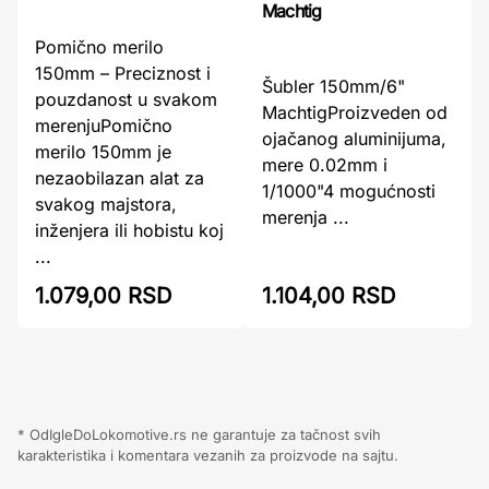
Machtig
Pomično merilo
150mm – Preciznost i
Šubler 150mm/6"
pouzdanost u svakom
MachtigProizveden od
merenjuPomično
ojačanog aluminijuma,
merilo 150mm je
mere 0.02mm i
nezaobilazan alat za
1/1000"4 mogućnosti
svakog majstora,
merenja ...
inženjera ili hobistu koj
...
1.079,00 RSD
1.104,00 RSD
* OdIgleDoLokomotive.rs ne garantuje za tačnost svih
karakteristika i komentara vezanih za proizvode na sajtu.