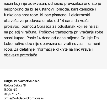
način koji nije adekvatan, odnosno prevazilazi ono što je
neophodno da bi se ustanovili priroda, karakteristike i
funkcionalnost robe. Kupac pismeno ili elektronski
obaveštava prodavca u roku od 14 dana da vraća
proizvod, pomoću Obrasca za odustanak koji se nalazi
na poledjini računa. Troškove transporta pri vraćanju robe
snosi kupac. Posle 14 dana od dana prijema Od Igle Do
Lokomotive doo nije obavezna da vrati novac ili zameni
robu. Za detaljnije informacije kliknite na link
Prava i
obaveze potrošača
OdIgleDoLokomotive d.o.o.
Radoja Dakića 18
18000 Niš
018/575-773
office@odigledolokomotive.rs