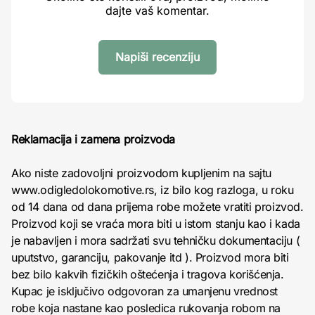
dajte vaš komentar.
Napiši recenziju
Reklamacija i zamena proizvoda
Ako niste zadovoljni proizvodom kupljenim na sajtu
www.odigledolokomotive.rs, iz bilo kog razloga, u roku
od 14 dana od dana prijema robe možete vratiti proizvod.
Proizvod koji se vraća mora biti u istom stanju kao i kada
je nabavljen i mora sadržati svu tehničku dokumentaciju (
uputstvo, garanciju, pakovanje itd ). Proizvod mora biti
bez bilo kakvih fizičkih oštećenja i tragova korišćenja.
Kupac je isključivo odgovoran za umanjenu vrednost
robe koja nastane kao posledica rukovanja robom na