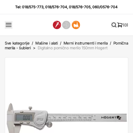
Tel:
018/575-773
,
018/576-704
,
018/576-705
,
060/0576-704
(0)
Sve kategorije
/
Mašine i alati
/
Merni instrumenti i merila
/
Pomična
merila - šubleri
>
Digitalno pomično merilo 150mm Hogert