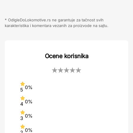
* OdIgleDoLokomotive.rs ne garantuje za tačnost svih
karakteristika i komentara vezanih za proizvode na sajtu.
Ocene korisnika
0%
5
0%
4
0%
3
0%
2