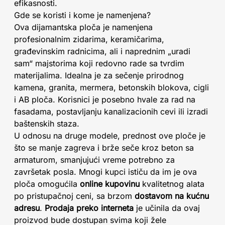
efikasnosti.
Gde se koristi i kome je namenjena?
Ova dijamantska ploča je namenjena
profesionalnim zidarima, keramičarima,
građevinskim radnicima, ali i naprednim „uradi
sam“ majstorima koji redovno rade sa tvrdim
materijalima. Idealna je za sečenje prirodnog
kamena, granita, mermera, betonskih blokova, cigli
i AB ploča. Korisnici je posebno hvale za rad na
fasadama, postavljanju kanalizacionih cevi ili izradi
baštenskih staza.
U odnosu na druge modele, prednost ove ploče je
što se manje zagreva i brže seče kroz beton sa
armaturom, smanjujući vreme potrebno za
završetak posla. Mnogi kupci ističu da im je ova
ploča omogućila
online kupovinu
kvalitetnog alata
po pristupačnoj ceni, sa brzom
dostavom na kućnu
adresu
.
Prodaja preko interneta
je učinila da ovaj
proizvod bude dostupan svima koji žele