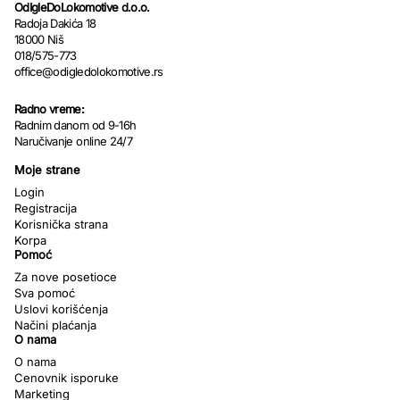
OdIgleDoLokomotive d.o.o.
Radoja Dakića 18
18000 Niš
018/575-773
office@odigledolokomotive.rs
Radno vreme:
Radnim danom od 9-16h
Naručivanje online 24/7
Moje strane
Login
Registracija
Korisnička strana
Korpa
Pomoć
Za nove posetioce
Sva pomoć
Uslovi korišćenja
Načini plaćanja
O nama
O nama
Cenovnik isporuke
Marketing