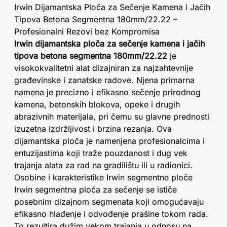
Irwin Dijamantska Ploča za Sečenje Kamena i Jačih
Tipova Betona Segmentna 180mm/22.22 –
Profesionalni Rezovi bez Kompromisa
Irwin dijamantska ploča za sečenje kamena i jačih
tipova betona segmentna 180mm/22.22
je
visokokvalitetni alat dizajniran za najzahtevnije
građevinske i zanatske radove. Njena primarna
namena je precizno i efikasno sečenje prirodnog
kamena, betonskih blokova, opeke i drugih
abrazivnih materijala, pri čemu su glavne prednosti
izuzetna izdržljivost i brzina rezanja. Ova
dijamantska ploča je namenjena profesionalcima i
entuzijastima koji traže pouzdanost i dug vek
trajanja alata za rad na gradilištu ili u radionici.
Osobine i karakteristike Irwin segmentne ploče
Irwin segmentna ploča za sečenje se ističe
posebnim dizajnom segmenata koji omogućavaju
efikasno hlađenje i odvođenje prašine tokom rada.
To rezultira dužim vekom trajanja u odnosu na