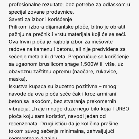
profesionalne rezultate, bez potrebe za odlaskom u
specijalizovane prodavnice.
Saveti za izbor i korišćenje
Prilikom izbora dijamantske ploče, bitno je obratiti
pažnju na prečnik i vrstu materijala koji će se seći.
Ova Irwin ploča je najbolji izbor za mešovite
radove na kamenu i betonu, ali nije predviđena za
sečenje metala ili drveta. Preporučuje se korišćenje
sa ugaonom brusilicom snage 1.500W ili više, uz
obaveznu zaštitnu opremu (naočare, rukavice,
maska).
Iskustva kupaca su izuzetno pozitivna – mnogi
navode da ova ploča seče čak i kroz armirani
beton sa lakoćom, bez stvaranja prekomernih
vibracija. „Traje mnogo duže nego bilo koja TURBO
ploča koju sam koristio“, navodi jedan od
recenzenata. Drugi ističu da je količina prašine
tokom suvog sečenja minimalna, zahvaljujući
segmentnom dizajnu.