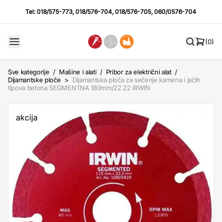
Tel:
018/575-773
,
018/576-704
,
018/576-705
,
060/0576-704
(0)
Sve kategorije
/
Mašine i alati
/
Pribor za električni alat
/
Dijamantske ploče
>
Dijamantska ploča za sečenje kamena i jačih
tipova betona SEGMENTNA 180mm/22.22 IRWIN
akcija