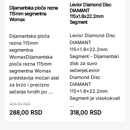
Levior Diamond Disc
Dijamantska ploča rezna
DIAMANT
115mm segmentna
115x1.8x22.2mm
Womax
Segment
Levior Diamond Disc
Dijamantska ploča
DIAMANT
rezna 115mm
115x1.8x22.2mm
segmentna
Segment - Dijamantski
WomaxDijamantska
disk za suvo
ploča rezna 115mm
sečenjeLevior
segmentna Womax
Diamond Disc
predstavlja moćan alat
DIAMANT
za brzo i precizno
115x1.8x22.2mm
sečenje tvrdih po ...
Segment je visokokvali
426,00 RSD
...
288,00 RSD
318,00 RSD