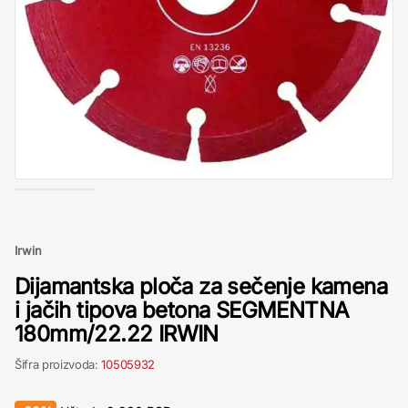
Irwin
Dijamantska ploča za sečenje kamena
i jačih tipova betona SEGMENTNA
180mm/22.22 IRWIN
Šifra proizvoda:
10505932