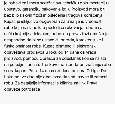
je nabavljen i mora sadržati svu tehničku dokumentaciju (
uputstvo, garanciju, pakovanje itd ). Proizvod mora biti
bez bilo kakvih fizičkih oštećenja i tragova korišćenja.
Kupac je isključivo odgovoran za umanjenu vrednost
robe koja nastane kao posledica rukovanja robom na
način koji nije adekvatan, odnosno prevazilazi ono što je
neophodno da bi se ustanovili priroda, karakteristike i
funkcionalnost robe. Kupac pismeno ili elektronski
obaveštava prodavca u roku od 14 dana da vraća
proizvod, pomoću Obrasca za odustanak koji se nalazi
na poledjini računa. Troškove transporta pri vraćanju robe
snosi kupac. Posle 14 dana od dana prijema Od Igle Do
Lokomotive doo nije obavezna da vrati novac ili zameni
robu. Za detaljnije informacije kliknite na link
Prava i
obaveze potrošača