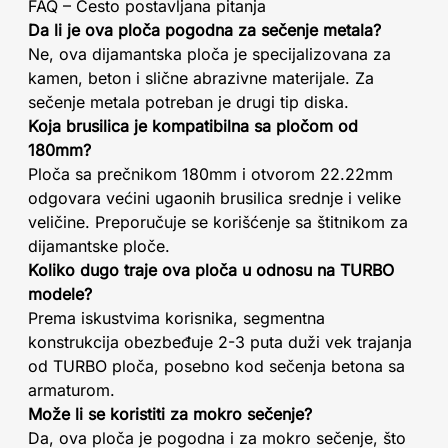
FAQ – Često postavljana pitanja
Da li je ova ploča pogodna za sečenje metala?
Ne, ova dijamantska ploča je specijalizovana za
kamen, beton i slične abrazivne materijale. Za
sečenje metala potreban je drugi tip diska.
Koja brusilica je kompatibilna sa pločom od
180mm?
Ploča sa prečnikom 180mm i otvorom 22.22mm
odgovara većini ugaonih brusilica srednje i velike
veličine. Preporučuje se korišćenje sa štitnikom za
dijamantske ploče.
Koliko dugo traje ova ploča u odnosu na TURBO
modele?
Prema iskustvima korisnika, segmentna
konstrukcija obezbeđuje 2-3 puta duži vek trajanja
od TURBO ploča, posebno kod sečenja betona sa
armaturom.
Može li se koristiti za mokro sečenje?
Da, ova ploča je pogodna i za mokro sečenje, što