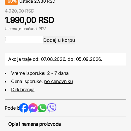
-
60%
Ušteda
2.930
RSD
4.920,00 RSD
1.990,00 RSD
U cenu je uračunat PDV
Akcija traje od: 07.08.2026.
do:
05.09.2026.
Vreme isporuke: 2 - 7 dana
Cena isporuke:
po cenovniku
Deklaracija
Podeli:
Opis i namena proizvoda