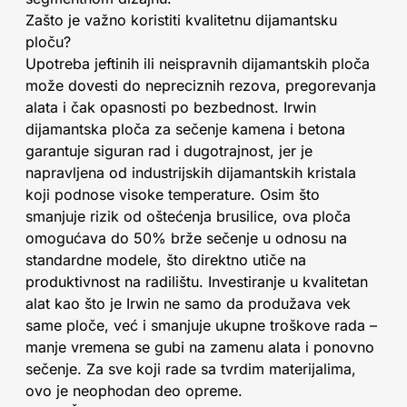
Zašto je važno koristiti kvalitetnu dijamantsku
ploču?
Upotreba jeftinih ili neispravnih dijamantskih ploča
može dovesti do nepreciznih rezova, pregorevanja
alata i čak opasnosti po bezbednost. Irwin
dijamantska ploča za sečenje kamena i betona
garantuje siguran rad i dugotrajnost, jer je
napravljena od industrijskih dijamantskih kristala
koji podnose visoke temperature. Osim što
smanjuje rizik od oštećenja brusilice, ova ploča
omogućava do 50% brže sečenje u odnosu na
standardne modele, što direktno utiče na
produktivnost na radilištu. Investiranje u kvalitetan
alat kao što je Irwin ne samo da produžava vek
same ploče, već i smanjuje ukupne troškove rada –
manje vremena se gubi na zamenu alata i ponovno
sečenje. Za sve koji rade sa tvrdim materijalima,
ovo je neophodan deo opreme.