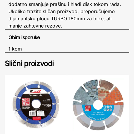
dodatno smanjuje prašinu i hladi disk tokom rada.
Ukoliko tražite sličan proizvod, preporučujemo
dijamantsku ploču TURBO 180mm za brže, ali
manje zahtevne rezove.
Obim isporuke
1 kom
Slični proizvodi