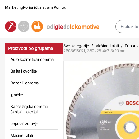
Marketing
Korisnička strana
Pomoć
Sve kategorije
/
Mašine i alati
/
Pribor z
Proizvodi po grupama
2608615071, 350x25.4x3.3x10mm
Auto kozmetika i oprema
Bašta i dvorište
Bazeni i oprema
Igračke
Kancelarijska oprema i
školski materijal
Lepota i zdravlje
Mašine i alati