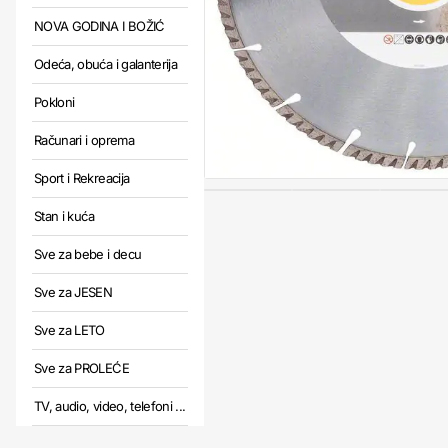
NOVA GODINA I BOŽIĆ
Odeća, obuća i galanterija
Pokloni
Računari i oprema
Sport i Rekreacija
Stan i kuća
Sve za bebe i decu
Sve za JESEN
Sve za LETO
Sve za PROLEĆE
TV, audio, video, telefoni ...