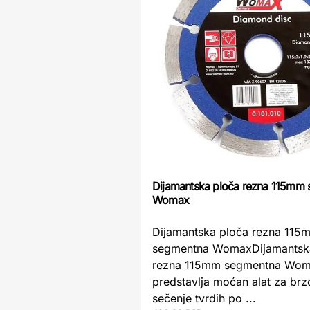
Dijamantska ploča rezna 115mm
Womax
Dijamantska ploča rezna 115
segmentna WomaxDijamantsk
rezna 115mm segmentna Wo
predstavlja moćan alat za brz
sečenje tvrdih po ...