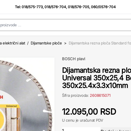
Tel:
018/575-773
,
018/576-704
,
018/576-705
,
060/0576-704
a električni alat
/
Dijamantske ploče
>
Dijamantska rezna ploča Standard f
BOSCH plavi
Dijamantska rezna plo
Universal 350x25,4 
350x25.4x3.3x10mm
Šifra proizvoda:
2608615071
12.095,00 RSD
U cenu je uračunat PDV