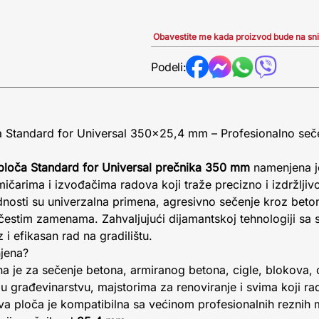
Obavestite me kada proizvod bude na sn
Podeli:
a Standard for Universal 350x25,4 mm – Profesionalno seč
ploča Standard for Universal prečnika 350 mm
namenjena j
ičarima i izvođačima radova koji traže precizno i izdržljiv
dnosti su univerzalna primena, agresivno sečenje kroz beton 
čestim zamenama. Zahvaljujući dijamantskoj tehnologiji sa
i efikasan rad na gradilištu.
njena?
a je za sečenje betona, armiranog betona, cigle, blokova, 
 građevinarstvu, majstorima za renoviranje i svima koji rad
Ova ploča je kompatibilna sa većinom profesionalnih reznih m