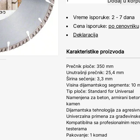
Vreme isporuke: 2 - 7 dana
Cena isporuke:
po cenovniku
Deklaracija
Karakteristike proizvoda
Prečnik ploče: 350 mm
Unutrašnji prečnik: 25,4 mm
Širina sečenja: 3,3 mm
Visina dijamantskog segmenta: 10
Tip ploče: Standard for Universal
Namenjena za beton, armirani beton, 
kamen
Dijamantska tehnologija za agresivn
Univerzalna primena za građevinske
Kompatibilna sa profesionalnim rez
testerama
Pakovanje: 1 komad