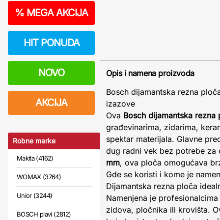
%
MEGA AKCIJA
HIT PONUDA
NOVO
Opis i namena proizvoda
Bosch dijamantska rezna ploč
AKCIJA
izazove
Ova
Bosch dijamantska rezna 
građevinarima, zidarima, keram
spektar materijala. Glavne pre
Robne marke
dug radni vek bez potrebe za 
Makita (4162)
mm
, ova ploča omogućava brz 
Gde se koristi i kome je name
WOMAX (3764)
Dijamantska rezna ploča idealn
Unior (3244)
Namenjena je profesionalcima u
zidova, pločnika ili krovišta. 
BOSCH plavi (2812)