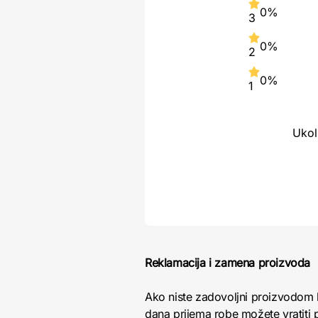
0%
3
0%
2
0%
1
Ukol
Reklamacija i zamena proizvoda
Ako niste zadovoljni proizvodom 
dana prijema robe možete vratiti p