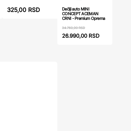
Dečiji auto MINI
325,00 RSD
331,00
CONCEPT ACEMAN
CRNI - Premium Oprema
34.760,00 RSD
26.990,00 RSD