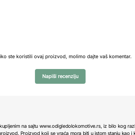
iko ste koristili ovaj proizvod, molimo dajte vaš komentar.
Napiši recenziju
kupljenim na sajtu www.odigledolokomotive.rs, iz bilo kog raz
roizvod. Proizvod koji se vraća mora biti u istom stanju kao i 