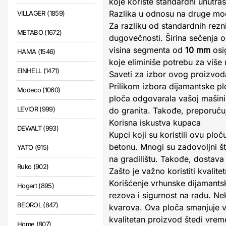
koje koriste standardni unutra
Razlika u odnosu na druge mod
VILLAGER (1859)
Za razliku od standardnih rezn
METABO (1672)
dugovečnosti. Širina sečenja 
visina segmenta od
10 mm
osi
HAMA (1546)
koje eliminiše potrebu za više 
EINHELL (1471)
Saveti za izbor ovog proizvod
Prilikom izbora dijamantske pl
Modeco (1060)
ploča odgovarala vašoj mašini
LEVIOR (999)
do granita. Takođe, preporučuj
Korisna iskustva kupaca
DEWALT (993)
Kupci koji su koristili ovu plo
betonu. Mnogi su zadovoljni št
YATO (915)
na gradilištu. Takođe, dosta
Ruko (902)
Zašto je važno koristiti kvalit
Korišćenje vrhunske dijamantsk
Hogert (895)
rezova i sigurnost na radu. Ne
BEOROL (847)
kvarova. Ova ploča smanjuje vi
kvalitetan proizvod štedi vre
Home (807)