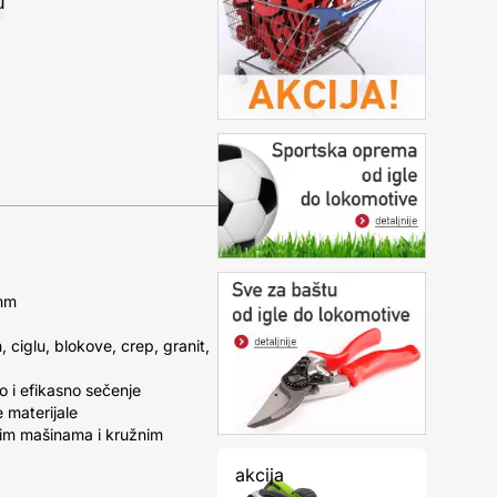
 mm
ciglu, blokove, crep, granit,
o i efikasno sečenje
 materijale
nim mašinama i kružnim
akcija