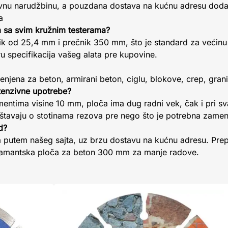
vnu narudžbinu, a pouzdana dostava na kućnu adresu doda
a
a sa svim kružnim testerama?
ik od 25,4 mm i prečnik 350 mm, što je standard za većinu 
 specifikacija vašeg alata pre kupovine.
enjena za beton, armirani beton, ciglu, blokove, crep, grani
ntenzivne upotrebe?
mentima visine 10 mm, ploča ima dug radni vek, čak i pri 
zveštavaju o stotinama rezova pre nego što je potrebna zamen
d?
na putem našeg sajta, uz brzu dostavu na kućnu adresu. Pr
ijamantska ploča za beton 300 mm za manje radove.