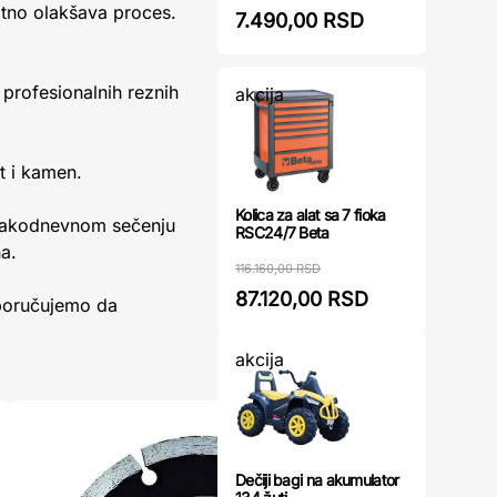
tno olakšava proces.
7.490,00 RSD
profesionalnih reznih
akcija
t i kamen.
Kolica za alat sa 7 fioka
svakodnevnom sečenju
RSC24/7 Beta
a.
116.160,00 RSD
87.120,00 RSD
eporučujemo da
akcija
Dečiji bagi na akumulator