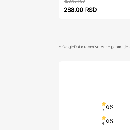
426,00 RSD
288,00 RSD
* OdIgleDoLokomotive.rs ne garantuje za
0%
5
0%
4