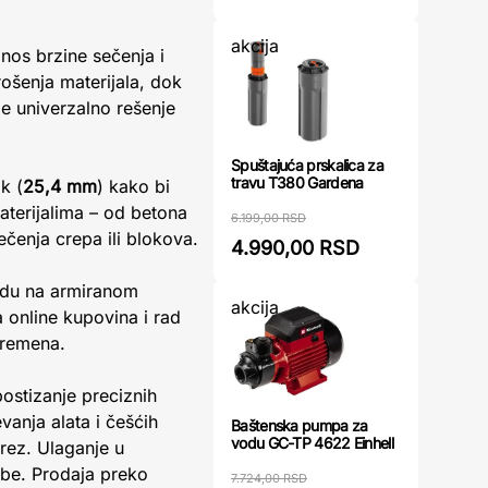
akcija
nos brzine sečenja i
šenja materijala, dok
e univerzalno rešenje
Spuštajuća prskalica za
travu T380 Gardena
k (
25,4 mm
) kako bi
aterijalima – od betona
6.199,00 RSD
čenja crepa ili blokova.
4.990,00 RSD
 radu na armiranom
akcija
 online kupovina i rad
vremena.
ostizanje preciznih
vanja alata i češćih
Baštenska pumpa za
vodu GC-TP 4622 Einhell
rez. Ulaganje u
ebe. Prodaja preko
7.724,00 RSD