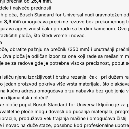
šnji prečnik od
25,4 mm
.
ele i najveće prednosti
ih ploča, Bosch Standard for Universal nudi uravnotežen od
od
3,3 mm
omogućava precizne rezove bez prekomernog tro
gurava agresivnost čak i pri radu sa tvrdim kamenom. Ovo j
različitih ploča, što štedi vreme i novac.
a
oče, obratite pažnju na prečnik (350 mm) i unutrašnji prečni
. Ova ploča je odličan izbor za one koji rade sa mešanim m
e se za radove gde je potrebna visoka preciznost, poput se
ču ističu njenu izdržljivost i brzinu rezanja, čak i pri dužem
o jedan proizvod pokriva više vrsta materijala, što olakšava
va na kućnu adresu omogućava brzu nabavku bez gubljenja 
etnu dijamantsku ploču?
e ploče poput Bosch Standard for Universal ključno je za p
kvalitetne ploče mogu dovesti do pucanja materijala, pregre
bracije, produžava vek trajanja mašine i omogućava čistiji 
me i novac na duže staze, posebno kod profesionalne upotr