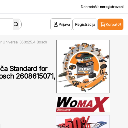
Dobrodošli:
neregistrovani
Prijava
Registracija
Korpa
(0)
or Universal 350x25,4 Bosch
ča Standard for
Bosch 2608615071,