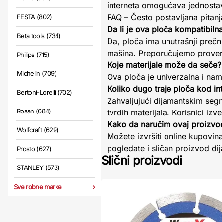
interneta omogućava jednosta
FAQ – Često postavljana pitanj
FESTA (802)
Da li je ova ploča kompatibiln
Beta tools (734)
Da, ploča ima unutrašnji prečn
mašina. Preporučujemo proveru
Philips (715)
Koje materijale može da seče?
Michelin (709)
Ova ploča je univerzalna i nam
Koliko dugo traje ploča kod i
Bertoni-Lorelli (702)
Zahvaljujući dijamantskim seg
Rosan (684)
tvrdih materijala. Korisnici i
Kako da naručim ovaj proizvo
Wolfcraft (629)
Možete izvršiti online kupovi
pogledate i sličan proizvod d
Prosto (627)
Slični proizvodi
STANLEY (573)
Sve robne marke