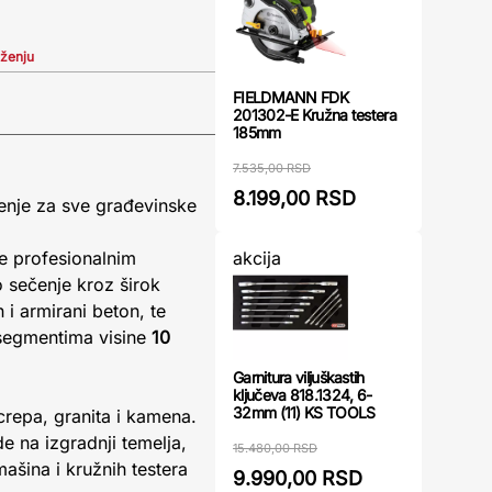
iženju
FIELDMANN FDK
201302-E Kružna testera
185mm
7.535,00 RSD
8.199,00 RSD
enje za sve građevinske
akcija
e profesionalnim
o sečenje kroz širok
i armirani beton, te
 segmentima visine
10
Garnitura viljuškastih
ključeva 818.1324, 6-
32mm (11) KS TOOLS
crepa, granita i kamena.
e na izgradnji temelja,
15.480,00 RSD
ašina i kružnih testera
9.990,00 RSD