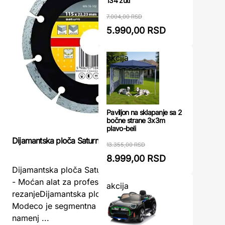
134 žuti
7.004,00 RSD
5.990,00 RSD
akcija
Paviljon na sklapanje sa 2
bočne strane 3x3m
plavo-beli
Dijamantska ploča Saturn 115mm Modeco
Rezna plo
13.355,00 RSD
8.999,00 RSD
Dijamantska ploča Saturn 115mm Modeco
Dijamant
- Moćan alat za profesionalno
LEVIOR – p
akcija
rezanjeDijamantska ploča Saturn 115mm
najtvrđe 
Modeco je segmentna dijamantska ploča
rezna plo
namenj ...
...