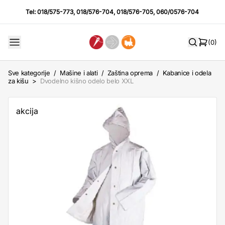
Tel:
018/575-773
,
018/576-704
,
018/576-705
,
060/0576-704
(0)
Sve kategorije
/
Mašine i alati
/
Zaština oprema
/
Kabanice i odela
za kišu
>
Dvodelno kišno odelo belo XXL
akcija