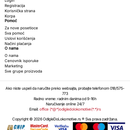
Login
Registracija
Korisnička strana
Korpa
Pomoć
Za nove posetioce
Sva pomoć
Uslovi korišćenja
Načini plaćanja
O nama
O nama
Cenovnik isporuke
Marketing
Sve grupe proizvoda
Ako niste uspeli da naručite preko websajta, probajte telefonom 018/575-
773
Radno vreme: radnim danima od 9-16h
Naručivanje online 24/7
Email:
office (*@*)odigledolokomotive(*.*)rs
Copyright © 2026 OdIgleDoLokomotive.rs ® Sva prava zadržana.