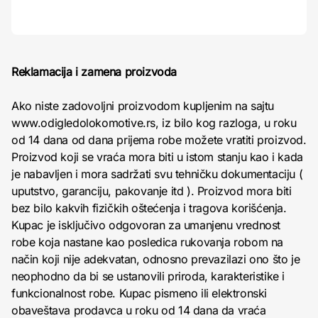
Reklamacija i zamena proizvoda
Ako niste zadovoljni proizvodom kupljenim na sajtu
www.odigledolokomotive.rs, iz bilo kog razloga, u roku
od 14 dana od dana prijema robe možete vratiti proizvod.
Proizvod koji se vraća mora biti u istom stanju kao i kada
je nabavljen i mora sadržati svu tehničku dokumentaciju (
uputstvo, garanciju, pakovanje itd ). Proizvod mora biti
bez bilo kakvih fizičkih oštećenja i tragova korišćenja.
Kupac je isključivo odgovoran za umanjenu vrednost
robe koja nastane kao posledica rukovanja robom na
način koji nije adekvatan, odnosno prevazilazi ono što je
neophodno da bi se ustanovili priroda, karakteristike i
funkcionalnost robe. Kupac pismeno ili elektronski
obaveštava prodavca u roku od 14 dana da vraća