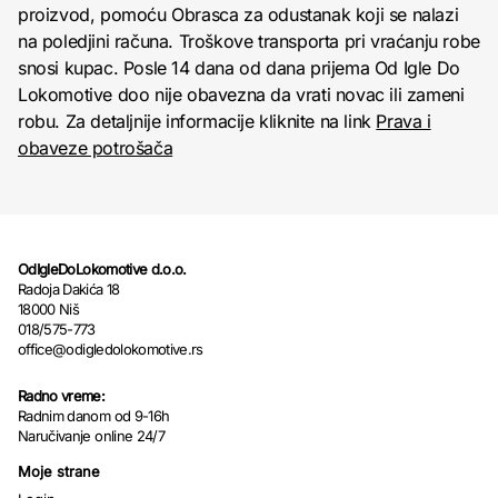
proizvod, pomoću Obrasca za odustanak koji se nalazi
na poledjini računa. Troškove transporta pri vraćanju robe
snosi kupac. Posle 14 dana od dana prijema Od Igle Do
Lokomotive doo nije obavezna da vrati novac ili zameni
robu. Za detaljnije informacije kliknite na link
Prava i
obaveze potrošača
OdIgleDoLokomotive d.o.o.
Radoja Dakića 18
18000 Niš
018/575-773
office@odigledolokomotive.rs
Radno vreme:
Radnim danom od 9-16h
Naručivanje online 24/7
Moje strane