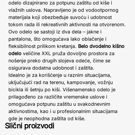
odelo dizajnirano za potpunu zaštitu od kiše i
vlažnih uslova. Napravljeno je od vodootpornog
materijala koji obezbeđuje suvoću i udobnost
tokom rada ili rekreativnih aktivnosti na otvorenom.
Ovo odelo se sastoji iz dva dela – jakne i
pantalona, što omogućava lako oblačenje i
fleksibilnost prilikom kretanja.
Belo dvodelno kišno
odelo
veličine XXL pruža dovoljno prostora za
nošenje preko drugih slojeva odeće, čime se
osigurava dodatna udobnost i zaštita.
Idealno je za korišćenje u raznim situacijama,
uključujući rad na terenu, kampovanje, vožnju
bicikla ili šetnju po kiši. Višenamensko odelo je
prilagođeno za različite vremenske uslove i
omogućava potpunu zaštitu u svakodnevnim
aktivnostima, kao i u profesionalnim situacijama
gde je neophodna zaštita od kiše.
Slični proizvodi