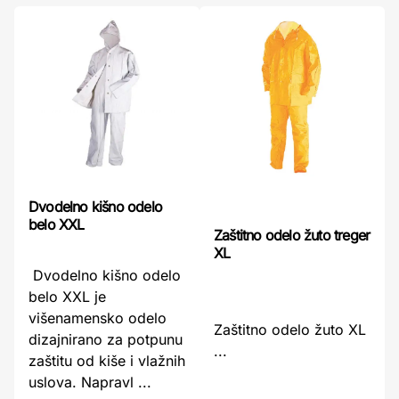
Dvodelno kišno odelo
belo XXL
Zaštitno odelo žuto treger
XL
Dvodelno kišno odelo
belo XXL je
višenamensko odelo
Zaštitno odelo žuto XL
dizajnirano za potpunu
...
zaštitu od kiše i vlažnih
uslova. Napravl ...