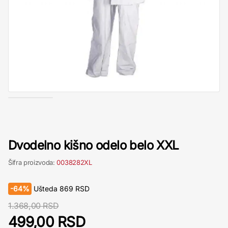
Dvodelno kišno odelo belo XXL
Šifra proizvoda:
0038282XL
-
64%
Ušteda
869
RSD
1.368,00 RSD
499,00 RSD