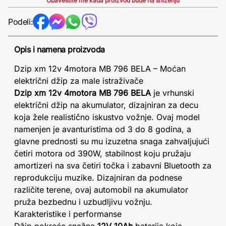
Obavestite me kada proizvod bude na sniženju
Podeli:
Opis i namena proizvoda
Dzip xm 12v 4motora MB 796 BELA – Moćan
električni džip za male istraživače
Dzip xm 12v 4motora MB 796 BELA
je vrhunski
električni džip na akumulator, dizajniran za decu
koja žele realistično iskustvo vožnje. Ovaj model
namenjen je avanturistima od 3 do 8 godina, a
glavne prednosti su mu izuzetna snaga zahvaljujući
četiri motora od 390W, stabilnost koju pružaju
amortizeri na sva četiri točka i zabavni Bluetooth za
reprodukciju muzike. Dizajniran da podnese
različite terene, ovaj automobil na akumulator
pruža bezbednu i uzbudljivu vožnju.
Karakteristike i performanse