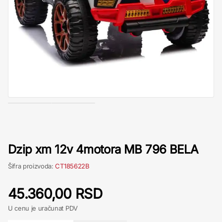
Dzip xm 12v 4motora MB 796 BELA
Šifra proizvoda:
CT185622B
45.360,00 RSD
U cenu je uračunat PDV