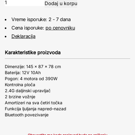
Vreme isporuke: 2 - 7 dana
Cena isporuke:
po cenovniku
Deklaracija
Karakteristike proizvoda
Dimenzije: 145 x 87 x 78 cm
Baterija: 12V 10Ah
Pogon: 4 motora od 390W
Kontrolna ploča
2.4G daljinski upravljač
2 brzine vožnje
Amortizeri na sva četiri točka
Funkcija ljuljanja napred–nazad
Bluetooth povezivanje