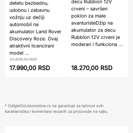
decu Rubbion 12V
detetu bezbednu,
crveni – savršen
udobnu i zabavnu
poklon za male
vožnju uz dečiji
avanturisteDžip na
automobil na
akumulator za decu
akumulator Land Rover
Rubbion 12V crveni je
Discovery Roze. Ovaj
moderan i funkciona ...
atraktivni licencirani
model ...
22.808,00 RSD
17.990,00 RSD
18.270,00 RSD
* OdIgleDoLokomotive.rs ne garantuje za tačnost svih
karakteristika i komentara vezanih za proizvode na sajtu.