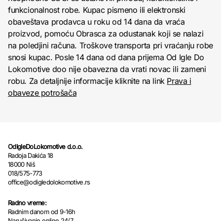
funkcionalnost robe. Kupac pismeno ili elektronski
obaveštava prodavca u roku od 14 dana da vraća
proizvod, pomoću Obrasca za odustanak koji se nalazi
na poledjini računa. Troškove transporta pri vraćanju robe
snosi kupac. Posle 14 dana od dana prijema Od Igle Do
Lokomotive doo nije obavezna da vrati novac ili zameni
robu. Za detaljnije informacije kliknite na link
Prava i
obaveze potrošača
OdIgleDoLokomotive d.o.o.
Radoja Dakića 18
18000 Niš
018/575-773
office@odigledolokomotive.rs
Radno vreme:
Radnim danom od 9-16h
Naručivanje online 24/7