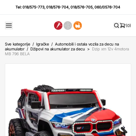
Tel:
018/575-773
,
018/576-704
,
018/576-705
,
060/0576-704
(0)
Sve kategorije
/
Igračke
/
Automobili i ostala vozila za decu na
akumulator
/
Džipovi na akumulator za decu
>
Dzip xm 12v 4motora
MB 796 BELA