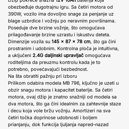
Džip pokreće snažna
12V 10Ah
baterija koja
obezbeđuje dugotrajnu igru. Sa četiri motora od
390W, vozilo ima dovoljno snage za penjanje uz
blage uzbrdice i vožnju po neravnim površinama.
Poseduje dve brzine vožnje, što omogućava
prilagođavanje brzine uzrastu i iskustvu deteta.
Dimenzije vozila su
145 x 87 x 78 cm
, što ga čini
prostranim i udobnim. Kontrolna ploča je intuitivna,
a uključeni
2.4G daljinski upravljač
omogućava
roditeljima da preuzmu kontrolu kada je to
potrebno, povećavajući bezbednost.
Na šta obratiti pažnju pri izboru
Prilikom odabira modela MB 796, ključno je uzeti u
obzir snagu motora i kapacitet baterije. Sa četiri
motora, ovaj džip je znatno snažniji od modela sa
dva motora, što ga čini idealnim za zahtevnije staze
i decu koja vole bržu vožnju. Amortizeri na sva
četiri točka doprinose udobnosti i boljem
prianjanju, dok funkcija ljuljanja napred–nazad