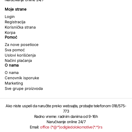
Moje strane
Login
Registracija
Korisnička strana
Korpa
Pomoć
Za nove posetioce
Sva pomoć
Uslovi korišćenja
Načini plaćanja
O nama
O nama
Cenovnik isporuke
Marketing
Sve grupe proizvoda
Ako niste uspeli da naručite preko websajta, probajte telefonom 018/575-
773
Radno vreme: radnim danima od 9-16h
Naručivanje online 24/7
Email:
office (*@*)odigledolokomotive(*.*)rs