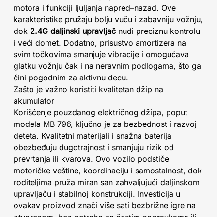
motora i funkciji ljuljanja napred–nazad. Ove
karakteristike pružaju bolju vuču i zabavniju vožnju,
dok
2.4G daljinski upravljač
nudi preciznu kontrolu
i veći domet. Dodatno, prisustvo amortizera na
svim točkovima smanjuje vibracije i omogućava
glatku vožnju čak i na neravnim podlogama, što ga
čini pogodnim za aktivnu decu.
Zašto je važno koristiti kvalitetan džip na
akumulator
Korišćenje pouzdanog električnog džipa, poput
modela MB 796, ključno je za bezbednost i razvoj
deteta. Kvalitetni materijali i snažna baterija
obezbeđuju dugotrajnost i smanjuju rizik od
prevrtanja ili kvarova. Ovo vozilo podstiče
motoričke veštine, koordinaciju i samostalnost, dok
roditeljima pruža miran san zahvaljujući daljinskom
upravljaču i stabilnoj konstrukciji. Investicija u
ovakav proizvod znači više sati bezbrižne igre na