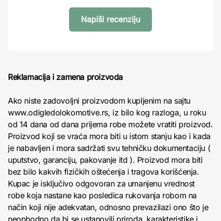
Napiši recenziju
Reklamacija i zamena proizvoda
Ako niste zadovoljni proizvodom kupljenim na sajtu
www.odigledolokomotive.rs, iz bilo kog razloga, u roku
od 14 dana od dana prijema robe možete vratiti proizvod.
Proizvod koji se vraća mora biti u istom stanju kao i kada
je nabavljen i mora sadržati svu tehničku dokumentaciju (
uputstvo, garanciju, pakovanje itd ). Proizvod mora biti
bez bilo kakvih fizičkih oštećenja i tragova korišćenja.
Kupac je isključivo odgovoran za umanjenu vrednost
robe koja nastane kao posledica rukovanja robom na
način koji nije adekvatan, odnosno prevazilazi ono što je
neophodno da bi se ustanovili priroda, karakteristike i