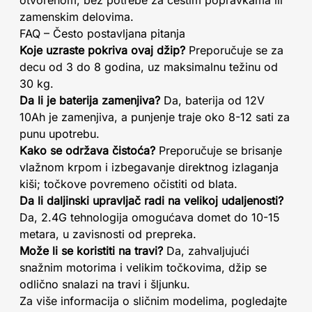
otvorenom, bez potrebe za čestim popravkama ili
zamenskim delovima.
FAQ – Često postavljana pitanja
Koje uzraste pokriva ovaj džip?
Preporučuje se za
decu od 3 do 8 godina, uz maksimalnu težinu od
30 kg.
Da li je baterija zamenjiva?
Da, baterija od 12V
10Ah je zamenjiva, a punjenje traje oko 8-12 sati za
punu upotrebu.
Kako se održava čistoća?
Preporučuje se brisanje
vlažnom krpom i izbegavanje direktnog izlaganja
kiši; točkove povremeno očistiti od blata.
Da li daljinski upravljač radi na velikoj udaljenosti?
Da, 2.4G tehnologija omogućava domet do 10-15
metara, u zavisnosti od prepreka.
Može li se koristiti na travi?
Da, zahvaljujući
snažnim motorima i velikim točkovima, džip se
odlično snalazi na travi i šljunku.
Za više informacija o sličnim modelima, pogledajte