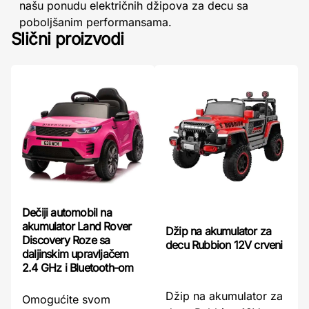
našu ponudu električnih džipova za decu sa
poboljšanim performansama.
Slični proizvodi
Dečiji automobil na
akumulator Land Rover
Džip na akumulator za
Discovery Roze sa
decu Rubbion 12V crveni
daljinskim upravljačem
2.4 GHz i Bluetooth-om
Džip na akumulator za
Omogućite svom