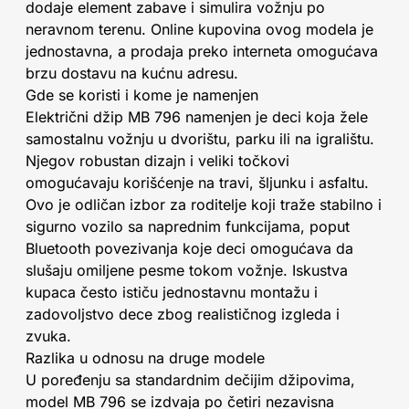
dodaje element zabave i simulira vožnju po
neravnom terenu. Online kupovina ovog modela je
jednostavna, a prodaja preko interneta omogućava
brzu dostavu na kućnu adresu.
Gde se koristi i kome je namenjen
Električni džip MB 796 namenjen je deci koja žele
samostalnu vožnju u dvorištu, parku ili na igralištu.
Njegov robustan dizajn i veliki točkovi
omogućavaju korišćenje na travi, šljunku i asfaltu.
Ovo je odličan izbor za roditelje koji traže stabilno i
sigurno vozilo sa naprednim funkcijama, poput
Bluetooth povezivanja koje deci omogućava da
slušaju omiljene pesme tokom vožnje. Iskustva
kupaca često ističu jednostavnu montažu i
zadovoljstvo dece zbog realističnog izgleda i
zvuka.
Razlika u odnosu na druge modele
U poređenju sa standardnim dečijim džipovima,
model MB 796 se izdvaja po četiri nezavisna