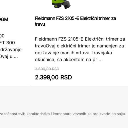
Fieldmann FZS 2105-E Električni trimer za
 AGM
travu
300
Fieldmann FZS 2105-E Električni trimer za
 ET 300
travuOvaj električni trimer je namenjen za
 održavanje
održavanje manjih vrtova, travnjaka i
vaj u ...
okućnica, sa akcentom na pr ...
3.609,00 RSD
2.399,00 RSD
 tačnost svih karakteristika i komentara vezanih za proizvode na sajtu.