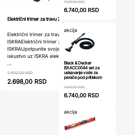
7.647,00 RSD
6.740,00 RSD
Električni trimer za travu 250W ISKRA
Einhell ele
akcija
Električni trimer za travu 250W
ISKRAElektrični trimer za travu 250W
Električn
ISKRAUpotpunite svoje baštensko
EinhellEi
iskustvo uz ISKRA električni trimer za tra
trimer za
Black & Decker
...
električn
BXACC0044 set za
usisavanje vode za
2.932,00 RSD
perače pod pritiskom
2.698,00 RSD
2.780,
7.647,00 RSD
6.740,00 RSD
akcija