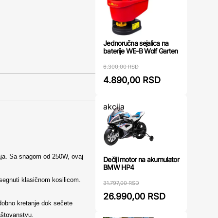
Jednoručna sejalica na
baterije WE-B Wolf Garten
6.300,00 RSD
4.890,00 RSD
akcija
raja. Sa snagom od 250W, ovaj
Dečiji motor na akumulator
BMW HP4
segnuti klasičnom kosilicom.
31.797,00 RSD
26.990,00 RSD
udobno kretanje dok sečete
aštovanstvu.