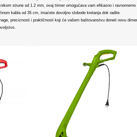
nikom strune od 1.2 mm, ovaj trimer omogućava vam efikasno i ravnomerno r
dužinom kabla od 35 cm, imaćete dovoljno slobode kretanja dok radite.
snage, preciznosti i praktičnosti koji će vašem baštovanstvu doneti novu dime
voljstvo.