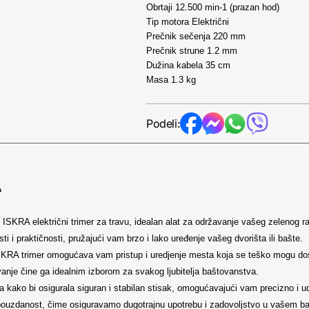
Obrtaji 12.500 min-1 (prazan hod)
Tip motora Električni
Prečnik sečenja 220 mm
Prečnik strune 1.2 mm
Dužina kabela 35 cm
Masa 1.3 kg
Podeli:
A
 ISKRA električni trimer za travu, idealan alat za održavanje vašeg zelenog 
ti i praktičnosti, pružajući vam brzo i lako uređenje vašeg dvorišta ili bašte.
ISKRA trimer omogućava vam pristup i uredjenje mesta koja se teško mogu do
anje čine ga idealnim izborom za svakog ljubitelja baštovanstva.
na kako bi osigurala siguran i stabilan stisak, omogućavajući vam precizno i 
i pouzdanost, čime osiguravamo dugotrajnu upotrebu i zadovoljstvo u vašem b