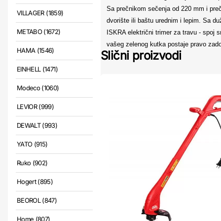
Sa prečnikom sečenja od 220 mm i preč
VILLAGER (1859)
dvorište ili baštu urednim i lepim. Sa 
METABO (1672)
ISKRA električni trimer za travu - spoj 
vašeg zelenog kutka postaje pravo zado
HAMA (1546)
Slični proizvodi
EINHELL (1471)
Modeco (1060)
LEVIOR (999)
DEWALT (993)
YATO (915)
Ruko (902)
Hogert (895)
BEOROL (847)
Home (807)