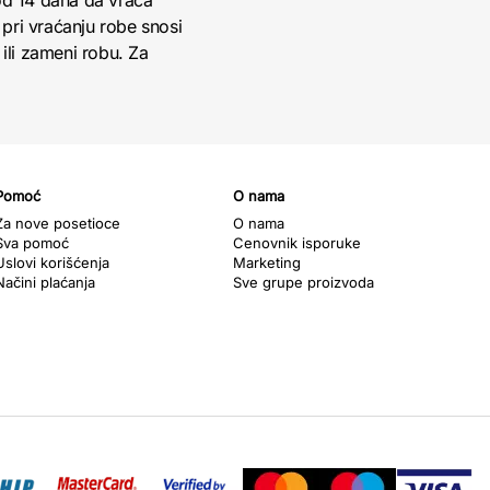
 od 14 dana da vraća
pri vraćanju robe snosi
ili zameni robu. Za
Pomoć
O nama
Za nove posetioce
O nama
Sva pomoć
Cenovnik isporuke
Uslovi korišćenja
Marketing
Načini plaćanja
Sve grupe proizvoda