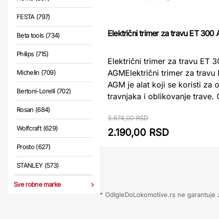
FESTA (797)
Električni trimer za travu ET 300
Beta tools (734)
Philips (715)
Električni trimer za travu ET 
AGMElektrični trimer za travu
Michelin (709)
AGM je alat koji se koristi za
Bertoni-Lorelli (702)
travnjaka i oblikovanje trave. O
Rosan (684)
3.674,00 RSD
Wolfcraft (629)
2.190,00 RSD
Prosto (627)
STANLEY (573)
Sve robne marke
* OdIgleDoLokomotive.rs ne garantuje za