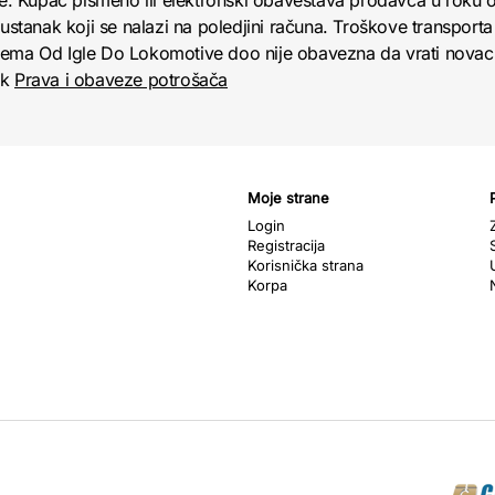
obe. Kupac pismeno ili elektronski obaveštava prodavca u roku
anak koji se nalazi na poledjini računa. Troškove transporta 
jema Od Igle Do Lokomotive doo nije obavezna da vrati novac 
nk
Prava i obaveze potrošača
Moje strane
Login
Registracija
Korisnička strana
Korpa