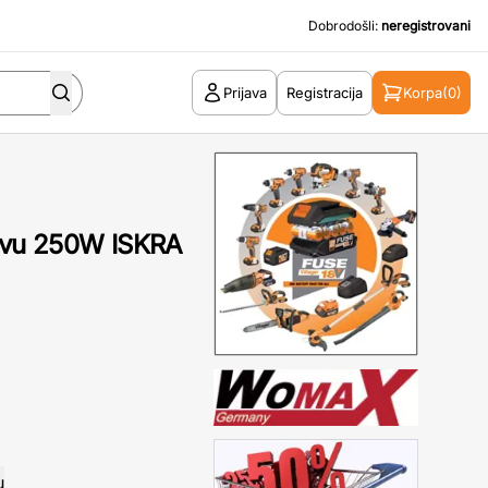
Dobrodošli:
neregistrovani
Prijava
Registracija
Korpa
(0)
travu 250W ISKRA