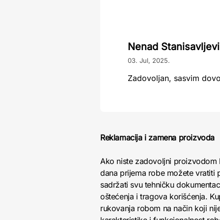
Nenad Stanisavljev
03. Jul, 2025.
Zadovoljan, sasvim dov
Reklamacija i zamena proizvoda
Ako niste zadovoljni proizvodom 
dana prijema robe možete vratiti p
sadržati svu tehničku dokumentacij
oštećenja i tragova korišćenja. K
rukovanja robom na način koji nij