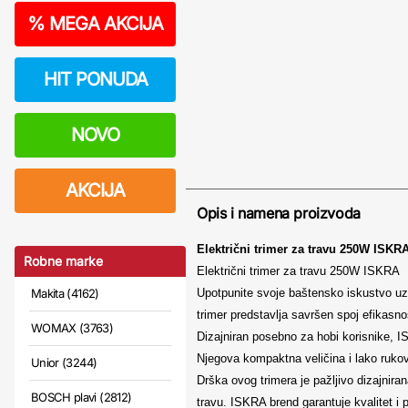
%
MEGA AKCIJA
HIT PONUDA
NOVO
AKCIJA
Opis i namena proizvoda
Električni trimer za travu 250W ISKR
Robne marke
Električni trimer za travu 250W ISKRA
Makita (4162)
Upotpunite svoje baštensko iskustvo uz
trimer predstavlja savršen spoj efikasnos
WOMAX (3763)
Dizajniran posebno za hobi korisnike, 
Njegova kompaktna veličina i lako rukov
Unior (3244)
Drška ovog trimera je pažljivo dizajnira
BOSCH plavi (2812)
travu. ISKRA brend garantuje kvalitet 