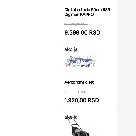
Digitalna libela 60cm 985
Digiman KAPRO
10.668,00 RSD
9.599,00 RSD
akcija
Aerodromski set
2.388,00 RSD
1.920,00 RSD
akcija