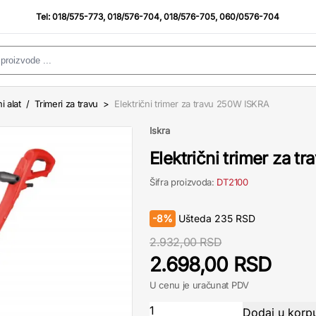
Tel:
018/575-773
,
018/576-704
,
018/576-705
,
060/0576-704
i alat
/
Trimeri za travu
>
Električni trimer za travu 250W ISKRA
Iskra
Električni trimer za 
Šifra proizvoda:
DT2100
-
8%
Ušteda
235
RSD
2.932,00 RSD
2.698,00 RSD
U cenu je uračunat PDV