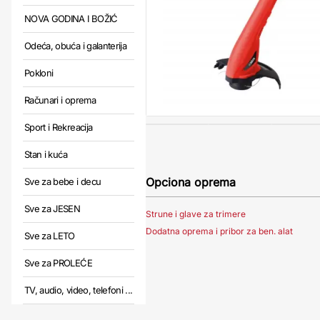
NOVA GODINA I BOŽIĆ
Odeća, obuća i galanterija
Pokloni
Računari i oprema
Sport i Rekreacija
Stan i kuća
Opciona oprema
Sve za bebe i decu
Sve za JESEN
Strune i glave za trimere
Dodatna oprema i pribor za ben. alat
Sve za LETO
Sve za PROLEĆE
TV, audio, video, telefoni ...