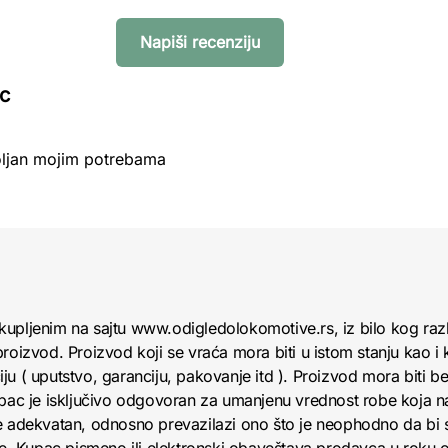
Napiši recenziju
ic
oljan mojim potrebama
kupljenim na sajtu www.odigledolokomotive.rs, iz bilo kog raz
roizvod. Proizvod koji se vraća mora biti u istom stanju kao i 
u ( uputstvo, garanciju, pakovanje itd ). Proizvod mora biti bez
upac je isključivo odgovoran za umanjenu vrednost robe koja 
e adekvatan, odnosno prevazilazi ono što je neophodno da bi se