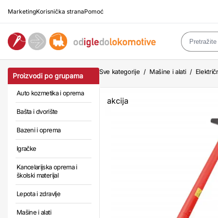
Marketing
Korisnička strana
Pomoć
Sve kategorije
/
Mašine i alati
/
Električn
Proizvodi po grupama
Auto kozmetika i oprema
akcija
Bašta i dvorište
Bazeni i oprema
Igračke
Kancelarijska oprema i
školski materijal
Lepota i zdravlje
Mašine i alati