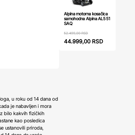
Alpina motorna kosačica
samohodna Alpina AL5 51
SAQ
52.499,00 RSD
44.999,00 RSD
loga, u roku od 14 dana od
kada je nabavljen i mora
 bilo kakvih fizičkih
nastane kao posledica
 ustanovili priroda,