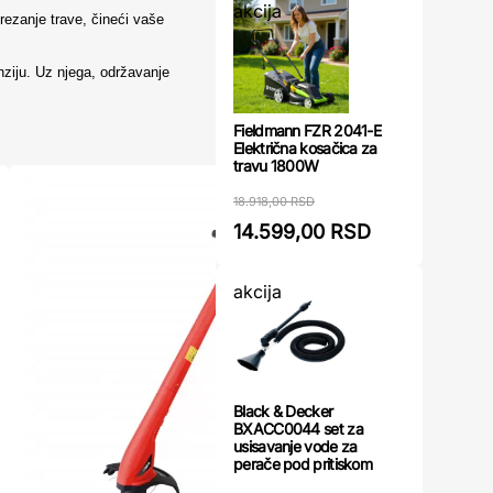
akcija
ezanje trave, čineći vaše
nziju. Uz njega, održavanje
Fieldmann FZR 2041-E
Električna kosačica za
travu 1800W
18.918,00 RSD
14.599,00 RSD
akcija
Black & Decker
BXACC0044 set za
usisavanje vode za
perače pod pritiskom