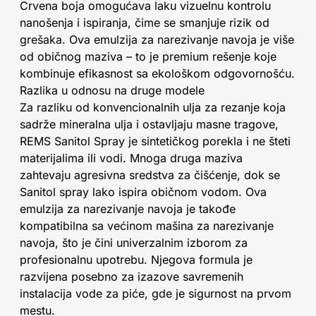
Crvena boja omogućava laku vizuelnu kontrolu
nanošenja i ispiranja, čime se smanjuje rizik od
grešaka. Ova emulzija za narezivanje navoja je više
od običnog maziva – to je premium rešenje koje
kombinuje efikasnost sa ekološkom odgovornošću.
Razlika u odnosu na druge modele
Za razliku od konvencionalnih ulja za rezanje koja
sadrže mineralna ulja i ostavljaju masne tragove,
REMS Sanitol Spray je sintetičkog porekla i ne šteti
materijalima ili vodi. Mnoga druga maziva
zahtevaju agresivna sredstva za čišćenje, dok se
Sanitol spray lako ispira običnom vodom. Ova
emulzija za narezivanje navoja je takođe
kompatibilna sa većinom mašina za narezivanje
navoja, što je čini univerzalnim izborom za
profesionalnu upotrebu. Njegova formula je
razvijena posebno za izazove savremenih
instalacija vode za piće, gde je sigurnost na prvom
mestu.