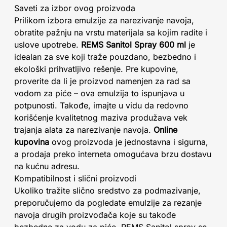
Saveti za izbor ovog proizvoda
Prilikom izbora emulzije za narezivanje navoja,
obratite pažnju na vrstu materijala sa kojim radite i
uslove upotrebe.
REMS Sanitol Spray 600 ml
je
idealan za sve koji traže pouzdano, bezbedno i
ekološki prihvatljivo rešenje. Pre kupovine,
proverite da li je proizvod namenjen za rad sa
vodom za piće – ova emulzija to ispunjava u
potpunosti. Takođe, imajte u vidu da redovno
korišćenje kvalitetnog maziva produžava vek
trajanja alata za narezivanje navoja.
Online
kupovina
ovog proizvoda je jednostavna i sigurna,
a prodaja preko interneta omogućava brzu dostavu
na kućnu adresu.
Kompatibilnost i slični proizvodi
Ukoliko tražite slično sredstvo za podmazivanje,
preporučujemo da pogledate emulzije za rezanje
navoja drugih proizvođača koje su takođe