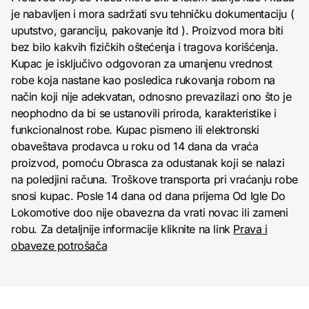
je nabavljen i mora sadržati svu tehničku dokumentaciju (
uputstvo, garanciju, pakovanje itd ). Proizvod mora biti
bez bilo kakvih fizičkih oštećenja i tragova korišćenja.
Kupac je isključivo odgovoran za umanjenu vrednost
robe koja nastane kao posledica rukovanja robom na
način koji nije adekvatan, odnosno prevazilazi ono što je
neophodno da bi se ustanovili priroda, karakteristike i
funkcionalnost robe. Kupac pismeno ili elektronski
obaveštava prodavca u roku od 14 dana da vraća
proizvod, pomoću Obrasca za odustanak koji se nalazi
na poledjini računa. Troškove transporta pri vraćanju robe
snosi kupac. Posle 14 dana od dana prijema Od Igle Do
Lokomotive doo nije obavezna da vrati novac ili zameni
robu. Za detaljnije informacije kliknite na link
Prava i
obaveze potrošača