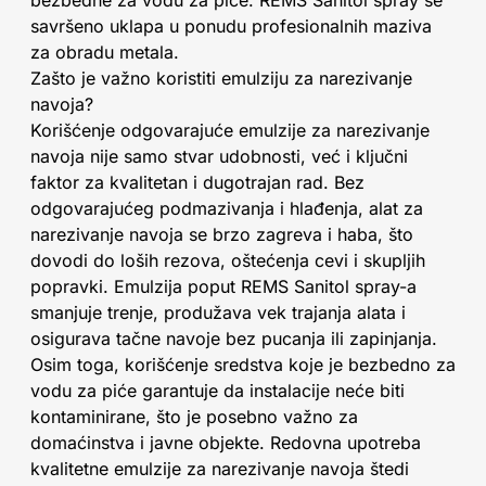
bezbedne za vodu za piće. REMS Sanitol spray se
savršeno uklapa u ponudu profesionalnih maziva
za obradu metala.
Zašto je važno koristiti emulziju za narezivanje
navoja?
Korišćenje odgovarajuće emulzije za narezivanje
navoja nije samo stvar udobnosti, već i ključni
faktor za kvalitetan i dugotrajan rad. Bez
odgovarajućeg podmazivanja i hlađenja, alat za
narezivanje navoja se brzo zagreva i haba, što
dovodi do loših rezova, oštećenja cevi i skupljih
popravki. Emulzija poput REMS Sanitol spray-a
smanjuje trenje, produžava vek trajanja alata i
osigurava tačne navoje bez pucanja ili zapinjanja.
Osim toga, korišćenje sredstva koje je bezbedno za
vodu za piće garantuje da instalacije neće biti
kontaminirane, što je posebno važno za
domaćinstva i javne objekte. Redovna upotreba
kvalitetne emulzije za narezivanje navoja štedi