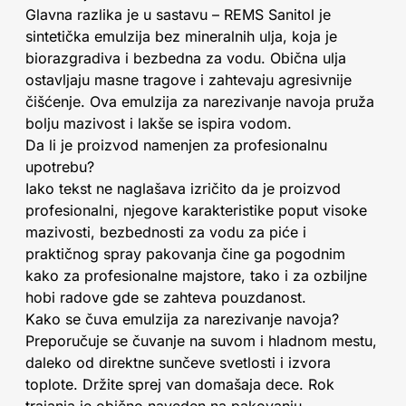
Glavna razlika je u sastavu – REMS Sanitol je
sintetička emulzija bez mineralnih ulja, koja je
biorazgradiva i bezbedna za vodu. Obična ulja
ostavljaju masne tragove i zahtevaju agresivnije
čišćenje. Ova emulzija za narezivanje navoja pruža
bolju mazivost i lakše se ispira vodom.
Da li je proizvod namenjen za profesionalnu
upotrebu?
Iako tekst ne naglašava izričito da je proizvod
profesionalni, njegove karakteristike poput visoke
mazivosti, bezbednosti za vodu za piće i
praktičnog spray pakovanja čine ga pogodnim
kako za profesionalne majstore, tako i za ozbiljne
hobi radove gde se zahteva pouzdanost.
Kako se čuva emulzija za narezivanje navoja?
Preporučuje se čuvanje na suvom i hladnom mestu,
daleko od direktne sunčeve svetlosti i izvora
toplote. Držite sprej van domašaja dece. Rok