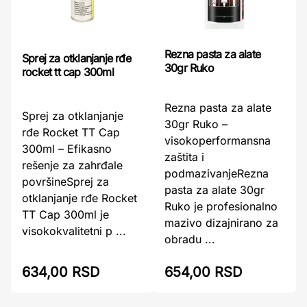
Rezna pasta za alate
Sprej za otklanjanje rđe
30gr Ruko
rocket tt cap 300ml
Rezna pasta za alate
Sprej za otklanjanje
30gr Ruko –
rđe Rocket TT Cap
visokoperformansna
300ml – Efikasno
zaštita i
rešenje za zahrđale
podmazivanjeRezna
površineSprej za
pasta za alate 30gr
otklanjanje rđe Rocket
Ruko je profesionalno
TT Cap 300ml je
mazivo dizajnirano za
visokokvalitetni p ...
obradu ...
634,00 RSD
654,00 RSD