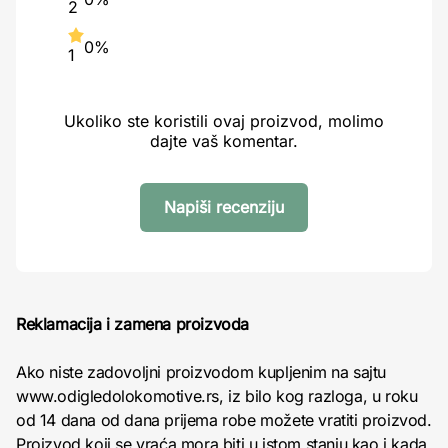
2
0%
1
Ukoliko ste koristili ovaj proizvod, molimo
dajte vaš komentar.
Napiši recenziju
Reklamacija i zamena proizvoda
Ako niste zadovoljni proizvodom kupljenim na sajtu
www.odigledolokomotive.rs, iz bilo kog razloga, u roku
od 14 dana od dana prijema robe možete vratiti proizvod.
Proizvod koji se vraća mora biti u istom stanju kao i kada