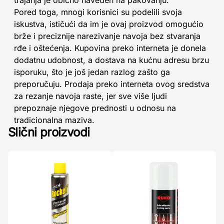
trajanja je obično naveden na pakovanju.
Pored toga, mnogi korisnici su podelili svoja
iskustva, ističući da im je ovaj proizvod omogućio
brže i preciznije narezivanje navoja bez stvaranja
rđe i oštećenja. Kupovina preko interneta je donela
dodatnu udobnost, a dostava na kućnu adresu brzu
isporuku, što je još jedan razlog zašto ga
preporučuju. Prodaja preko interneta ovog sredstva
za rezanje navoja raste, jer sve više ljudi
prepoznaje njegove prednosti u odnosu na
tradicionalna maziva.
Slični proizvodi