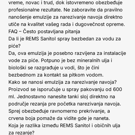
vreme, novac i trud, dok istovremeno obezbeđuje
profesionalne rezultate. Ne zaboravite da pravilno
nanošenje emulzije za narezivanje navoja direktno
utiče na kvalitet vašeg rada i dugovečnost opreme.
FAQ – Često postavljana pitanja
Da li je REMS Sanitol spray bezbedan za vodu za
piće?
Da, ova emulzija je posebno razvijena za instalacije
vode za piće. Potpuno je bez mineralnih ulja i
biološki se razgrađuje u vodi, što je čini
bezbednom za kontakt sa pitkom vodom.
Kako se nanosi emulzija za narezivanje navoja?
Proizvod se isporučuje u spray pakovanju od 600
ml. Jednostavno nanesite tanki sloj direktno na
područje rezanja pre početka narezivanja navoja.
Sprej obezbeđuje ravnomerno prekrivanje, a
crvena boja pomaže da vidite gde je naneta.
Koja je razlika između REMS Sanitol i običnih ulja
za rezanje?