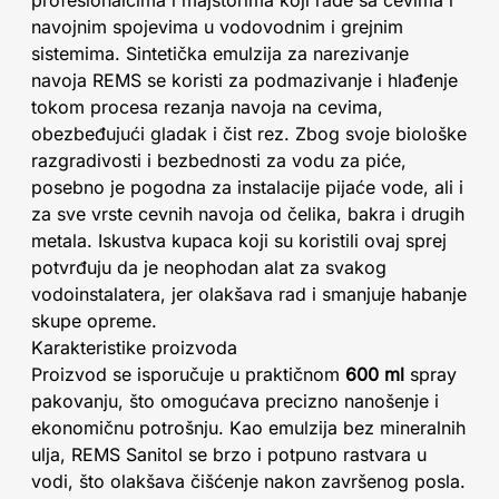
profesionalcima i majstorima koji rade sa cevima i
navojnim spojevima u vodovodnim i grejnim
sistemima. Sintetička emulzija za narezivanje
navoja REMS se koristi za podmazivanje i hlađenje
tokom procesa rezanja navoja na cevima,
obezbeđujući gladak i čist rez. Zbog svoje biološke
razgradivosti i bezbednosti za vodu za piće,
posebno je pogodna za instalacije pijaće vode, ali i
za sve vrste cevnih navoja od čelika, bakra i drugih
metala. Iskustva kupaca koji su koristili ovaj sprej
potvrđuju da je neophodan alat za svakog
vodoinstalatera, jer olakšava rad i smanjuje habanje
skupe opreme.
Karakteristike proizvoda
Proizvod se isporučuje u praktičnom
600 ml
spray
pakovanju, što omogućava precizno nanošenje i
ekonomičnu potrošnju. Kao emulzija bez mineralnih
ulja, REMS Sanitol se brzo i potpuno rastvara u
vodi, što olakšava čišćenje nakon završenog posla.