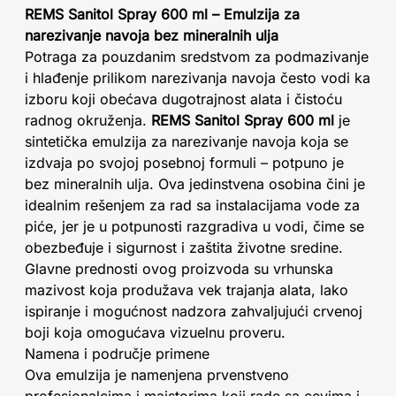
REMS Sanitol Spray 600 ml – Emulzija za
narezivanje navoja bez mineralnih ulja
Potraga za pouzdanim sredstvom za podmazivanje
i hlađenje prilikom narezivanja navoja često vodi ka
izboru koji obećava dugotrajnost alata i čistoću
radnog okruženja.
REMS Sanitol Spray 600 ml
je
sintetička emulzija za narezivanje navoja koja se
izdvaja po svojoj posebnoj formuli – potpuno je
bez mineralnih ulja. Ova jedinstvena osobina čini je
idealnim rešenjem za rad sa instalacijama vode za
piće, jer je u potpunosti razgradiva u vodi, čime se
obezbeđuje i sigurnost i zaštita životne sredine.
Glavne prednosti ovog proizvoda su vrhunska
mazivost koja produžava vek trajanja alata, lako
ispiranje i mogućnost nadzora zahvaljujući crvenoj
boji koja omogućava vizuelnu proveru.
Namena i područje primene
Ova emulzija je namenjena prvenstveno