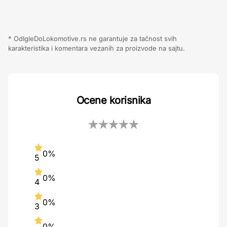
* OdIgleDoLokomotive.rs ne garantuje za tačnost svih
karakteristika i komentara vezanih za proizvode na sajtu.
Ocene korisnika
0%
5
0%
4
0%
3
0%