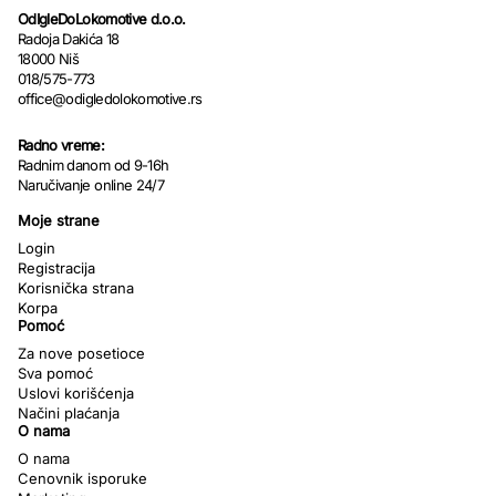
OdIgleDoLokomotive d.o.o.
Radoja Dakića 18
18000 Niš
018/575-773
office@odigledolokomotive.rs
Radno vreme:
Radnim danom od 9-16h
Naručivanje online 24/7
Moje strane
Login
Registracija
Korisnička strana
Korpa
Pomoć
Za nove posetioce
Sva pomoć
Uslovi korišćenja
Načini plaćanja
O nama
O nama
Cenovnik isporuke