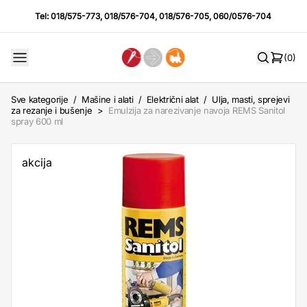
Tel:
018/575-773
,
018/576-704
,
018/576-705
,
060/0576-704
(0)
Sve kategorije
/
Mašine i alati
/
Električni alat
/
Ulja, masti, sprejevi
za rezanje i bušenje
>
Emulzija za narezivanje navoja REMS Sanitol
spray 600 ml
akcija