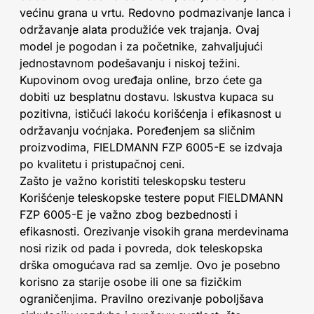
većinu grana u vrtu. Redovno podmazivanje lanca i
održavanje alata produžiće vek trajanja. Ovaj
model je pogodan i za početnike, zahvaljujući
jednostavnom podešavanju i niskoj težini.
Kupovinom ovog uređaja online, brzo ćete ga
dobiti uz besplatnu dostavu. Iskustva kupaca su
pozitivna, ističući lakoću korišćenja i efikasnost u
održavanju voćnjaka. Poređenjem sa sličnim
proizvodima, FIELDMANN FZP 6005-E se izdvaja
po kvalitetu i pristupačnoj ceni.
Zašto je važno koristiti teleskopsku testeru
Korišćenje teleskopske testere poput FIELDMANN
FZP 6005-E je važno zbog bezbednosti i
efikasnosti. Orezivanje visokih grana merdevinama
nosi rizik od pada i povreda, dok teleskopska
drška omogućava rad sa zemlje. Ovo je posebno
korisno za starije osobe ili one sa fizičkim
ograničenjima. Pravilno orezivanje poboljšava