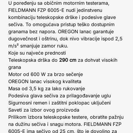
U poređenju sa običnim motornim testerama,
FIELDMANN FZP 6005-E nudi jedinstvenu
kombinaciju teleskopske drške i podesive glave
sečiva. To omogućava pristup teško dostupnim
granama bez napora. OREGON lanac garantuje
dugovečnost i oštrinu, dok nivo vibracije ispod 2,5
m/s² smanjuje zamor ruku.
Koje su najveće prednosti
Teleskopska drška do
290 cm
za dohvat visokih
grana
Motor od 600 W za brzo sečenje
OREGON lanac visokog kvaliteta
Masa od 3,5 kg za lako rukovanje
Podesiva glava sečiva za prilagođavanje uglu
Sigurnosni remen i zaštitni poklopac uključeni
Saveti za izbor ovog proizvoda
Prilikom izbora teleskopske testere, obratite pažnju
na dužinu sečiva i snagu motora. FIELDMANN FZP
6005-E ima sečivo od 25 cm, što je dovoljno za