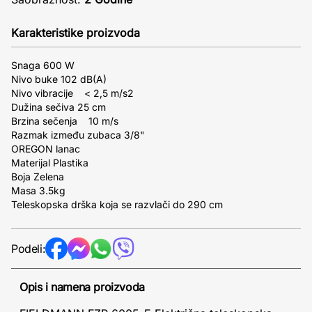
Karakteristike proizvoda
Snaga 600 W
Nivo buke 102 dB(A)
Nivo vibracije < 2,5 m/s2
Dužina sečiva 25 cm
Brzina sečenja 10 m/s
Razmak između zubaca 3/8"
OREGON lanac
Materijal Plastika
Boja Zelena
Masa 3.5kg
Teleskopska drška koja se razvlači do 290 cm
Podeli:
Opis i namena proizvoda