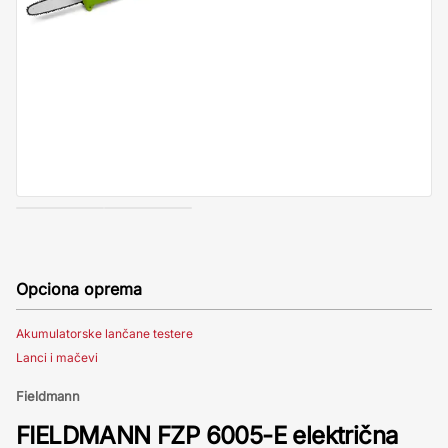
Opciona oprema
Akumulatorske lančane testere
Lanci i mačevi
Fieldmann
FIELDMANN FZP 6005-E električna