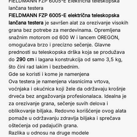
FIELDMANN FZP 6005-E Električna teleskopska
lančana testera
FIELDMANN FZP 6005-E električna teleskopska
lančana testera
je savršen alat za orezivanje visokih
grana bez potrebe za merdevinama. Opremljena
snažnim motorom od 600 W i lancem OREGON,
omogućava brzo i precizno sečenje. Glavne
prednosti su teleskopska drška koja se produžava
do
290 cm
i lagana konstrukcija od samo 3,5 kg,
što čini rad lakim i bezbednim.
Gde se koristi i kome je namenjena
Ova testera je namenjena vlasnicima vrtova,
voćnjaka i okućnica koji žele da održavaju krošnje
drveća bez angažovanja profesionalaca. Idealna je
za orezivanje grana, sečenje suvih delova i
oblikovanje biljaka. Redovno korišćenje ovog alata
pomaže u održavanju zdravlja biljaka i sprečava
oštećenja od padajućih grana.
Razlika u odnosu na druge modele