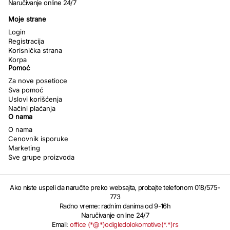
Naručivanje online 24/7
Moje strane
Login
Registracija
Korisnička strana
Korpa
Pomoć
Za nove posetioce
Sva pomoć
Uslovi korišćenja
Načini plaćanja
O nama
O nama
Cenovnik isporuke
Marketing
Sve grupe proizvoda
Ako niste uspeli da naručite preko websajta, probajte telefonom 018/575-
773
Radno vreme: radnim danima od 9-16h
Naručivanje online 24/7
Email:
office (*@*)odigledolokomotive(*.*)rs