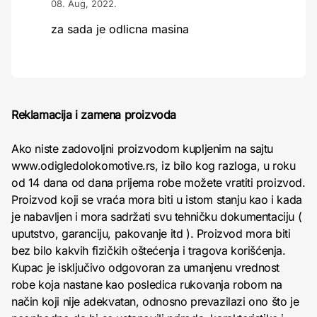
08. Aug, 2022.
za sada je odlicna masina
Reklamacija i zamena proizvoda
Ako niste zadovoljni proizvodom kupljenim na sajtu
www.odigledolokomotive.rs, iz bilo kog razloga, u roku
od 14 dana od dana prijema robe možete vratiti proizvod.
Proizvod koji se vraća mora biti u istom stanju kao i kada
je nabavljen i mora sadržati svu tehničku dokumentaciju (
uputstvo, garanciju, pakovanje itd ). Proizvod mora biti
bez bilo kakvih fizičkih oštećenja i tragova korišćenja.
Kupac je isključivo odgovoran za umanjenu vrednost
robe koja nastane kao posledica rukovanja robom na
način koji nije adekvatan, odnosno prevazilazi ono što je