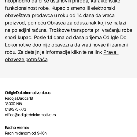
neophodno da bi se ustanovili priroda, karakteristike i
funkcionalnost robe. Kupac pismeno ili elektronski
obaveštava prodavca u roku od 14 dana da vraća
proizvod, pomoću Obrasca za odustanak koji se nalazi
na poledjini računa. Troškove transporta pri vraćanju robe
snosi kupac. Posle 14 dana od dana prijema Od Igle Do
Lokomotive doo nije obavezna da vrati novac ili zameni
robu. Za detaljnije informacije kliknite na link
Prava i
obaveze potrošača
OdIgleDoLokomotive d.o.o.
Radoja Dakića 18
18000 Niš
018/575-773
office@odigledolokomotive.rs
Radno vreme:
Radnim danom od 9-16h