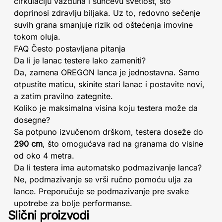
cirkulaciju vazduha i sunčevu svetlost, što
doprinosi zdravlju biljaka. Uz to, redovno sečenje
suvih grana smanjuje rizik od oštećenja imovine
tokom oluja.
FAQ Često postavljana pitanja
Da li je lanac testere lako zameniti?
Da, zamena OREGON lanca je jednostavna. Samo
otpustite maticu, skinite stari lanac i postavite novi,
a zatim pravilno zategnite.
Koliko je maksimalna visina koju testera može da
dosegne?
Sa potpuno izvučenom drškom, testera doseže do
290 cm
, što omogućava rad na granama do visine
od oko 4 metra.
Da li testera ima automatsko podmazivanje lanca?
Ne, podmazivanje se vrši ručno pomoću ulja za
lance. Preporučuje se podmazivanje pre svake
upotrebe za bolje performanse.
Slični proizvodi