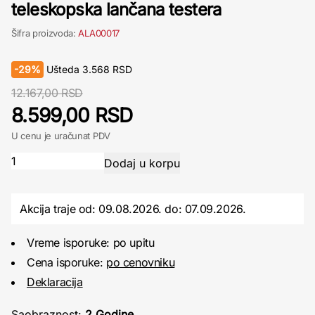
teleskopska lančana testera
Šifra proizvoda:
ALA00017
-
29%
Ušteda
3.568
RSD
12.167,00 RSD
8.599,00 RSD
U cenu je uračunat PDV
Akcija traje od: 09.08.2026.
do:
07.09.2026.
Vreme isporuke: po upitu
Cena isporuke:
po cenovniku
Deklaracija
Saobraznost:
2 Godine