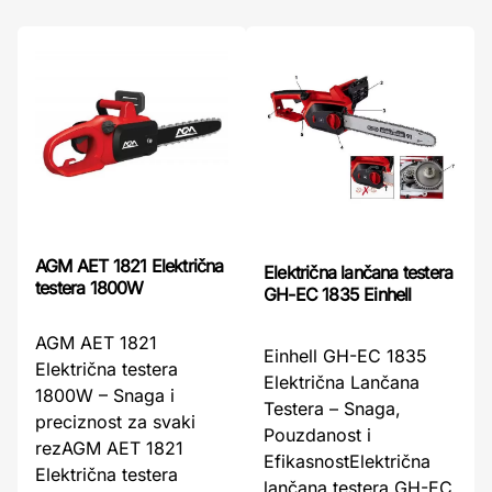
AGM AET 1821 Električna
Električna lančana testera
testera 1800W
GH-EC 1835 Einhell
AGM AET 1821
Einhell GH-EC 1835
Električna testera
Električna Lančana
1800W – Snaga i
Testera – Snaga,
preciznost za svaki
Pouzdanost i
rezAGM AET 1821
EfikasnostElektrična
Električna testera
lančana testera GH-EC