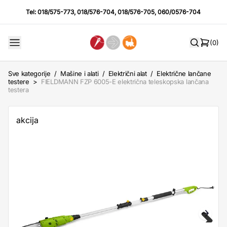
Tel:
018/575-773
,
018/576-704
,
018/576-705
,
060/0576-704
(0)
Sve kategorije
/
Mašine i alati
/
Električni alat
/
Električne lančane
testere
>
FIELDMANN FZP 6005-E električna teleskopska lančana
testera
akcija