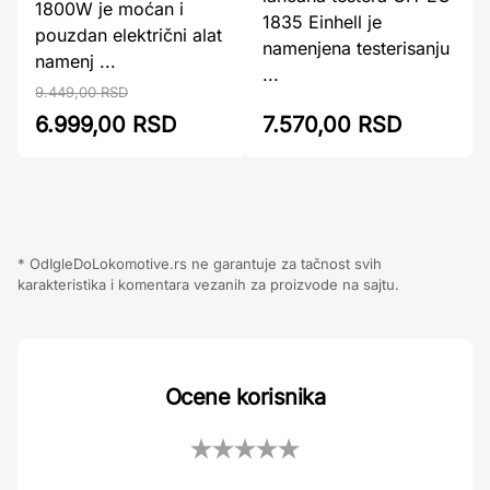
1800W je moćan i
1835 Einhell je
pouzdan električni alat
namenjena testerisanju
namenj ...
...
9.449,00 RSD
6.999,00 RSD
7.570,00 RSD
* OdIgleDoLokomotive.rs ne garantuje za tačnost svih
karakteristika i komentara vezanih za proizvode na sajtu.
Ocene korisnika