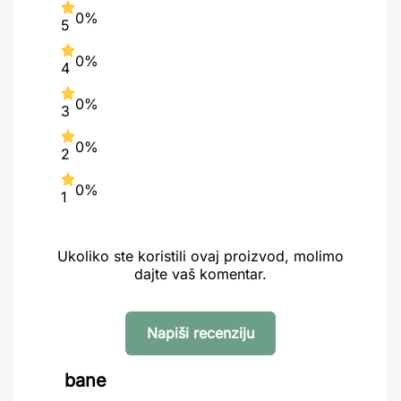
0%
5
0%
4
0%
3
0%
2
0%
1
Ukoliko ste koristili ovaj proizvod, molimo
dajte vaš komentar.
Napiši recenziju
bane