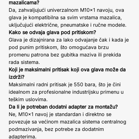
mazalicama?
Da, zahvaljujući univerzalnom M10x1 navoju, ova
glava je kompatibilna sa svim vrstama mazalica,
uključujući električne, pneumatske i ručne modele.
Kako se odvaja glava pod pritiskom?
Glava je dizajnirana za lako odvajanje čak i kada je
pod punim pritiskom, što omogućava brzu
promenu patrona bez gubitka maziva ili prekida
rada sistema.
Koji je maksimalni pritisak koji ova glava može da
izdrži?
Maksimalni radni pritisak je 550 bara, što je čini
idealnom za profesionalne industrijsku primenu u
teškim uslovima.
Da li je potreban dodatni adapter za montažu?
Ne, M10x1 navoj je standardan i direktno se
povezuje sa većinom mazalica sistema centralnog
podmazivanja, bez potrebe za dodatnim
adapterima.