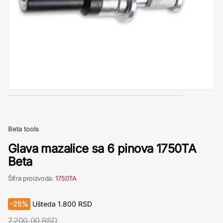
Beta tools
Glava mazalice sa 6 pinova 1750TA
Beta
Šifra proizvoda:
1750TA
-
25%
Ušteda
1.800
RSD
7.200,00 RSD