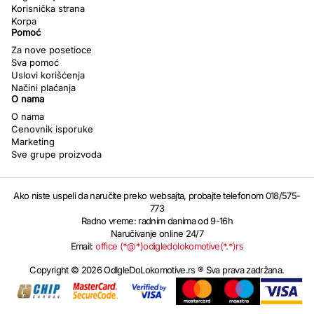
Korisnička strana
Korpa
Pomoć
Za nove posetioce
Sva pomoć
Uslovi korišćenja
Načini plaćanja
O nama
O nama
Cenovnik isporuke
Marketing
Sve grupe proizvoda
Ako niste uspeli da naručite preko websajta, probajte telefonom 018/575-
773
Radno vreme: radnim danima od 9-16h
Naručivanje online 24/7
Email:
office (*@*)odigledolokomotive(*.*)rs
Copyright © 2026 OdIgleDoLokomotive.rs ® Sva prava zadržana.