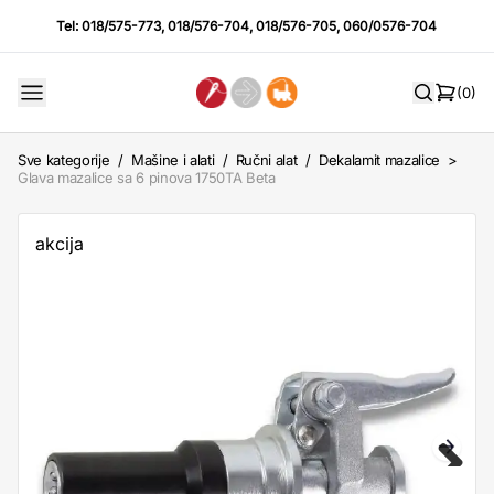
Tel:
018/575-773
,
018/576-704
,
018/576-705
,
060/0576-704
(0)
Sve kategorije
/
Mašine i alati
/
Ručni alat
/
Dekalamit mazalice
>
Glava mazalice sa 6 pinova 1750TA Beta
akcija