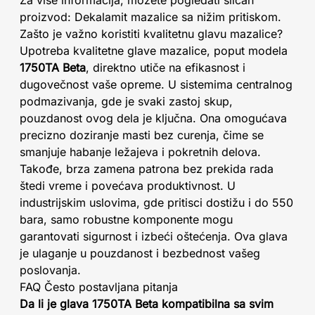
Za više informacija, možete pogledati sličan
proizvod: Dekalamit mazalice sa nižim pritiskom.
Zašto je važno koristiti kvalitetnu glavu mazalice?
Upotreba kvalitetne glave mazalice, poput modela
1750TA Beta
, direktno utiče na efikasnost i
dugovečnost vaše opreme. U sistemima centralnog
podmazivanja, gde je svaki zastoj skup,
pouzdanost ovog dela je ključna. Ona omogućava
precizno doziranje masti bez curenja, čime se
smanjuje habanje ležajeva i pokretnih delova.
Takođe, brza zamena patrona bez prekida rada
štedi vreme i povećava produktivnost. U
industrijskim uslovima, gde pritisci dostižu i do 550
bara, samo robustne komponente mogu
garantovati sigurnost i izbeći oštećenja. Ova glava
je ulaganje u pouzdanost i bezbednost vašeg
poslovanja.
FAQ Često postavljana pitanja
Da li je glava 1750TA Beta kompatibilna sa svim