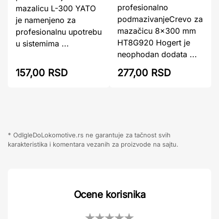
profesionalno
mazalicu L-300 YATO
podmazivanjeCrevo za
je namenjeno za
mazačicu 8×300 mm
profesionalnu upotrebu
HT8G920 Hogert je
u sistemima ...
neophodan dodata ...
157,00 RSD
277,00 RSD
* OdIgleDoLokomotive.rs ne garantuje za tačnost svih
karakteristika i komentara vezanih za proizvode na sajtu.
Ocene korisnika