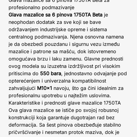
Glava mazalice sa 6 pinova 1750TA Beta za
profesionalno podmazivanje
Glava mazalice sa 6 pinova 1750TA Beta
je
neophodan dodatak za sve koji se bave
održavanjem industrijske opreme i sistema
centralnog podmazivanja. Njena osnovna namena
je da obezbedi pouzdanu i sigurnu vezu između
mazalice i patrone sa mašću, dok istovremeno
omogućava brzu i laku zamenu. Glavne prednosti
ovog modela su izuzetna izdržljivost pri visokim
pritiscima do
550 bara
, jednostavno odvajanje pod
opterećenjem i univerzalna kompatibilnost
zahvaljujući
M10x1
navoju, što ga čini idealnim za
profesionalnu upotrebu u najtežim uslovima.
Karakteristike i prednosti glave mazalice 1750TA
Ova glava mazalice se ističe po svojoj robusnoj
konstrukciji koja garantuje dugotrajan rad bez
deformacija. Sa šest pinova obezbeđuje stabilno
pričvršćivanje i nesmetan protok maziva, dok je