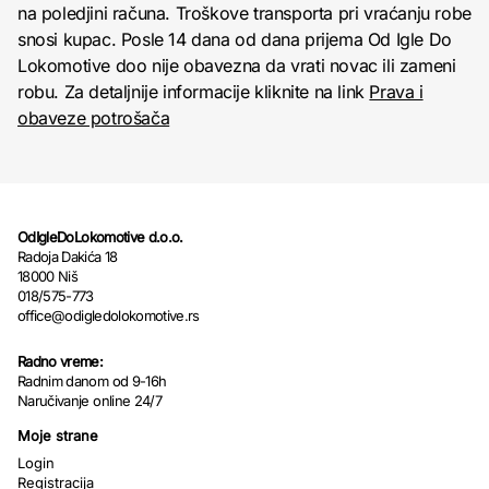
na poledjini računa. Troškove transporta pri vraćanju robe
snosi kupac. Posle 14 dana od dana prijema Od Igle Do
Lokomotive doo nije obavezna da vrati novac ili zameni
robu. Za detaljnije informacije kliknite na link
Prava i
obaveze potrošača
OdIgleDoLokomotive d.o.o.
Radoja Dakića 18
18000 Niš
018/575-773
office@odigledolokomotive.rs
Radno vreme:
Radnim danom od 9-16h
Naručivanje online 24/7
Moje strane
Login
Registracija