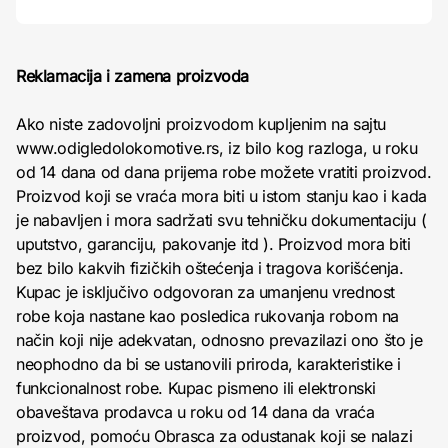
Reklamacija i zamena proizvoda
Ako niste zadovoljni proizvodom kupljenim na sajtu
www.odigledolokomotive.rs, iz bilo kog razloga, u roku
od 14 dana od dana prijema robe možete vratiti proizvod.
Proizvod koji se vraća mora biti u istom stanju kao i kada
je nabavljen i mora sadržati svu tehničku dokumentaciju (
uputstvo, garanciju, pakovanje itd ). Proizvod mora biti
bez bilo kakvih fizičkih oštećenja i tragova korišćenja.
Kupac je isključivo odgovoran za umanjenu vrednost
robe koja nastane kao posledica rukovanja robom na
način koji nije adekvatan, odnosno prevazilazi ono što je
neophodno da bi se ustanovili priroda, karakteristike i
funkcionalnost robe. Kupac pismeno ili elektronski
obaveštava prodavca u roku od 14 dana da vraća
proizvod, pomoću Obrasca za odustanak koji se nalazi