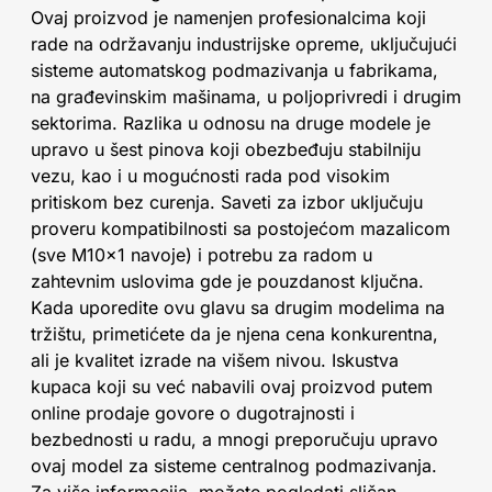
Ovaj proizvod je namenjen profesionalcima koji
rade na održavanju industrijske opreme, uključujući
sisteme automatskog podmazivanja u fabrikama,
na građevinskim mašinama, u poljoprivredi i drugim
sektorima. Razlika u odnosu na druge modele je
upravo u šest pinova koji obezbeđuju stabilniju
vezu, kao i u mogućnosti rada pod visokim
pritiskom bez curenja. Saveti za izbor uključuju
proveru kompatibilnosti sa postojećom mazalicom
(sve M10x1 navoje) i potrebu za radom u
zahtevnim uslovima gde je pouzdanost ključna.
Kada uporedite ovu glavu sa drugim modelima na
tržištu, primetićete da je njena cena konkurentna,
ali je kvalitet izrade na višem nivou. Iskustva
kupaca koji su već nabavili ovaj proizvod putem
online prodaje govore o dugotrajnosti i
bezbednosti u radu, a mnogi preporučuju upravo
ovaj model za sisteme centralnog podmazivanja.