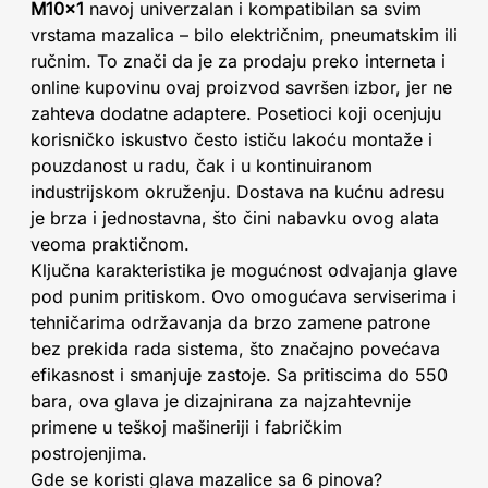
M10x1
navoj univerzalan i kompatibilan sa svim
vrstama mazalica – bilo električnim, pneumatskim ili
ručnim. To znači da je za prodaju preko interneta i
online kupovinu ovaj proizvod savršen izbor, jer ne
zahteva dodatne adaptere. Posetioci koji ocenjuju
korisničko iskustvo često ističu lakoću montaže i
pouzdanost u radu, čak i u kontinuiranom
industrijskom okruženju. Dostava na kućnu adresu
je brza i jednostavna, što čini nabavku ovog alata
veoma praktičnom.
Ključna karakteristika je mogućnost odvajanja glave
pod punim pritiskom. Ovo omogućava serviserima i
tehničarima održavanja da brzo zamene patrone
bez prekida rada sistema, što značajno povećava
efikasnost i smanjuje zastoje. Sa pritiscima do 550
bara, ova glava je dizajnirana za najzahtevnije
primene u teškoj mašineriji i fabričkim
postrojenjima.
Gde se koristi glava mazalice sa 6 pinova?