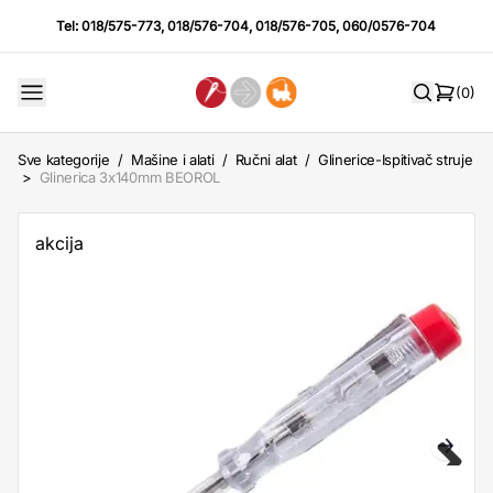
Tel:
018/575-773
,
018/576-704
,
018/576-705
,
060/0576-704
(0)
Sve kategorije
/
Mašine i alati
/
Ručni alat
/
Glinerice-Ispitivač struje
>
Glinerica 3x140mm BEOROL
akcija