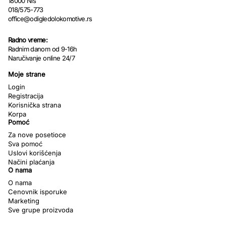
18000 Niš
018/575-773
office@odigledolokomotive.rs
Radno vreme:
Radnim danom od 9-16h
Naručivanje online 24/7
Moje strane
Login
Registracija
Korisnička strana
Korpa
Pomoć
Za nove posetioce
Sva pomoć
Uslovi korišćenja
Načini plaćanja
O nama
O nama
Cenovnik isporuke
Marketing
Sve grupe proizvoda