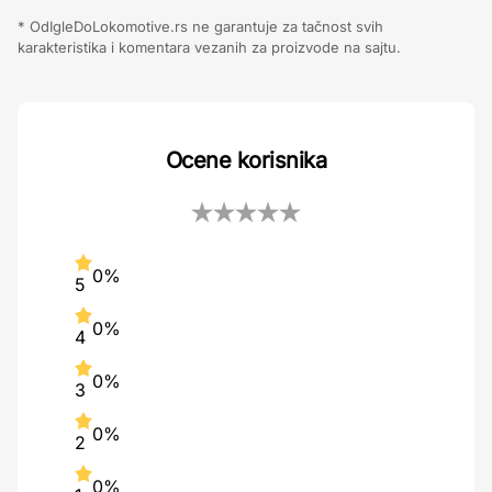
* OdIgleDoLokomotive.rs ne garantuje za tačnost svih
karakteristika i komentara vezanih za proizvode na sajtu.
Ocene korisnika
0%
5
0%
4
0%
3
0%
2
0%