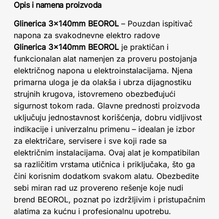
Opis i namena proizvoda
Glinerica 3x140mm BEOROL
– Pouzdan ispitivač
napona za svakodnevne elektro radove
Glinerica 3x140mm BEOROL
je praktičan i
funkcionalan alat namenjen za proveru postojanja
električnog napona u elektroinstalacijama. Njena
primarna uloga je da olakša i ubrza dijagnostiku
strujnih krugova, istovremeno obezbeđujući
sigurnost tokom rada. Glavne prednosti proizvoda
uključuju jednostavnost korišćenja, dobru vidljivost
indikacije i univerzalnu primenu – idealan je izbor
za električare, servisere i sve koji rade sa
električnim instalacijama. Ovaj alat je kompatibilan
sa različitim vrstama utičnica i priključaka, što ga
čini korisnim dodatkom svakom alatu. Obezbedite
sebi miran rad uz provereno rešenje koje nudi
brend BEOROL, poznat po izdržljivim i pristupačnim
alatima za kućnu i profesionalnu upotrebu.