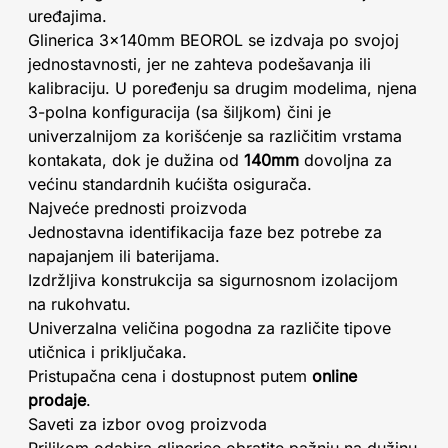
uređajima.
Glinerica 3x140mm BEOROL se izdvaja po svojoj
jednostavnosti, jer ne zahteva podešavanja ili
kalibraciju. U poređenju sa drugim modelima, njena
3-polna konfiguracija (sa šiljkom) čini je
univerzalnijom za korišćenje sa različitim vrstama
kontakata, dok je dužina od
140mm
dovoljna za
većinu standardnih kućišta osigurača.
Najveće prednosti proizvoda
Jednostavna identifikacija faze bez potrebe za
napajanjem ili baterijama.
Izdržljiva konstrukcija sa sigurnosnom izolacijom
na rukohvatu.
Univerzalna veličina pogodna za različite tipove
utičnica i priključaka.
Pristupačna cena i dostupnost putem
online
prodaje
.
Saveti za izbor ovog proizvoda