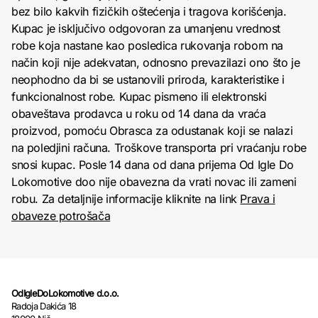
bez bilo kakvih fizičkih oštećenja i tragova korišćenja.
Kupac je isključivo odgovoran za umanjenu vrednost
robe koja nastane kao posledica rukovanja robom na
način koji nije adekvatan, odnosno prevazilazi ono što je
neophodno da bi se ustanovili priroda, karakteristike i
funkcionalnost robe. Kupac pismeno ili elektronski
obaveštava prodavca u roku od 14 dana da vraća
proizvod, pomoću Obrasca za odustanak koji se nalazi
na poledjini računa. Troškove transporta pri vraćanju robe
snosi kupac. Posle 14 dana od dana prijema Od Igle Do
Lokomotive doo nije obavezna da vrati novac ili zameni
robu. Za detaljnije informacije kliknite na link
Prava i
obaveze potrošača
OdIgleDoLokomotive d.o.o.
Radoja Dakića 18