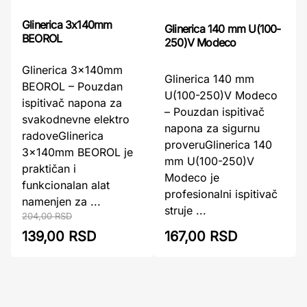
Glinerica 3x140mm
Glinerica 140 mm U(100-
BEOROL
250)V Modeco
Glinerica 3x140mm
Glinerica 140 mm
BEOROL – Pouzdan
U(100-250)V Modeco
ispitivač napona za
– Pouzdan ispitivač
svakodnevne elektro
napona za sigurnu
radoveGlinerica
proveruGlinerica 140
3x140mm BEOROL je
mm U(100-250)V
praktičan i
Modeco je
funkcionalan alat
profesionalni ispitivač
namenjen za ...
struje ...
204,00 RSD
139,00 RSD
167,00 RSD