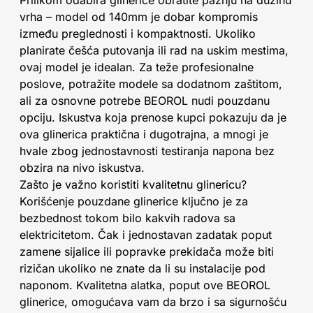
Prilikom odabira glinerice obratite pažnju na dužinu
vrha – model od 140mm je dobar kompromis
između preglednosti i kompaktnosti. Ukoliko
planirate češća putovanja ili rad na uskim mestima,
ovaj model je idealan. Za teže profesionalne
poslove, potražite modele sa dodatnom zaštitom,
ali za osnovne potrebe BEOROL nudi pouzdanu
opciju. Iskustva koja prenose kupci pokazuju da je
ova glinerica praktična i dugotrajna, a mnogi je
hvale zbog jednostavnosti testiranja napona bez
obzira na nivo iskustva.
Zašto je važno koristiti kvalitetnu glinericu?
Korišćenje pouzdane glinerice ključno je za
bezbednost tokom bilo kakvih radova sa
elektricitetom. Čak i jednostavan zadatak poput
zamene sijalice ili popravke prekidača može biti
rizičan ukoliko ne znate da li su instalacije pod
naponom. Kvalitetna alatka, poput ove BEOROL
glinerice, omogućava vam da brzo i sa sigurnošću