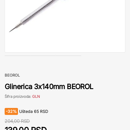
BEOROL
Glinerica 3x140mm BEOROL
Šifra proizvoda:
GLN
-
32%
Ušteda
65
RSD
204,00 RSD