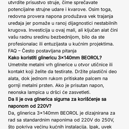
utvrdite prisustvo struje, čime sprečavate
potencijalne strujne udare i kvarove. Osim toga,
redovna provera napona produžava vek trajanja
uređaja jer pomaže u ranoj dijagnostici nestabilnih
krugova. Investicija u ovaj mali, ali ključan alat čini
vašu radnu sredinu bezbednijom, bilo da ste
profesionalac ili entuzijasta u kućnim projektima.
FAQ – Često postavljana pitanja
Kako koristiti glinericu 3x140mm BEOROL?
Umetnite metalni vrh glinerice u otvor utičnice ili
kontakt koji želite da testirate. Držite plastični deo
alata, dok jednom rukom pritiskate palcem na
gornji metalni prsten. Ako je prisutan napon,
neonska lampica u dršci će zasvetleti.
Da li je ova glinerica sigurna za korišćenje sa
naponom od 220V?
Da, glinerica 3x140mm BEOROL je dizajnirana za
rad sa standardnim naponima od 220V do 250V,
što pokriva većinu kućnih instalacija. Ipak, uvek