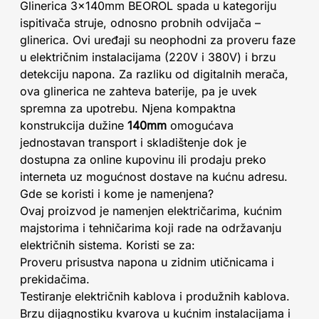
Glinerica 3x140mm BEOROL spada u kategoriju
ispitivača struje, odnosno probnih odvijača –
glinerica. Ovi uređaji su neophodni za proveru faze
u električnim instalacijama (220V i 380V) i brzu
detekciju napona. Za razliku od digitalnih merača,
ova glinerica ne zahteva baterije, pa je uvek
spremna za upotrebu. Njena kompaktna
konstrukcija dužine
140mm
omogućava
jednostavan transport i skladištenje dok je
dostupna za online kupovinu ili prodaju preko
interneta uz mogućnost dostave na kućnu adresu.
Gde se koristi i kome je namenjena?
Ovaj proizvod je namenjen električarima, kućnim
majstorima i tehničarima koji rade na održavanju
električnih sistema. Koristi se za:
Proveru prisustva napona u zidnim utičnicama i
prekidačima.
Testiranje električnih kablova i produžnih kablova.
Brzu dijagnostiku kvarova u kućnim instalacijama i