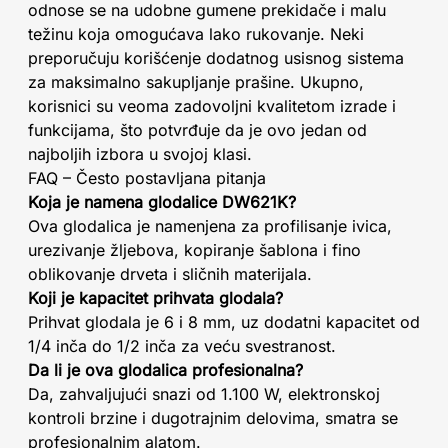
odnose se na udobne gumene prekidače i malu
težinu koja omogućava lako rukovanje. Neki
preporučuju korišćenje dodatnog usisnog sistema
za maksimalno sakupljanje prašine. Ukupno,
korisnici su veoma zadovoljni kvalitetom izrade i
funkcijama, što potvrđuje da je ovo jedan od
najboljih izbora u svojoj klasi.
FAQ – Često postavljana pitanja
Koja je namena glodalice DW621K?
Ova glodalica je namenjena za profilisanje ivica,
urezivanje žljebova, kopiranje šablona i fino
oblikovanje drveta i sličnih materijala.
Koji je kapacitet prihvata glodala?
Prihvat glodala je 6 i 8 mm, uz dodatni kapacitet od
1/4 inča do 1/2 inča za veću svestranost.
Da li je ova glodalica profesionalna?
Da, zahvaljujući snazi od 1.100 W, elektronskoj
kontroli brzine i dugotrajnim delovima, smatra se
profesionalnim alatom.