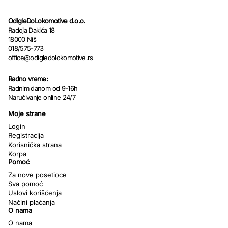
OdIgleDoLokomotive d.o.o.
Radoja Dakića 18
18000 Niš
018/575-773
office@odigledolokomotive.rs
Radno vreme:
Radnim danom od 9-16h
Naručivanje online 24/7
Moje strane
Login
Registracija
Korisnička strana
Korpa
Pomoć
Za nove posetioce
Sva pomoć
Uslovi korišćenja
Načini plaćanja
O nama
O nama