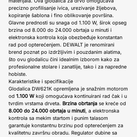
materijala. Ova glodalica za drvo omogućava
precizno profilisanje ivica, urezivanje žljebova,
kopiranje šablona i fino oblikovanje površina.
Glavne prednosti su snaga od 1.100 W, širok opseg
brzina od 8.000 do 24.000 obrtaja u minuti i
elektronska kontrola koja obezbeđuje konstantan
rad pod opterećenjem. DEWALT je renomirani
brend poznat po izdržljivim i pouzdanim alatima,
što ovu glodalicu čini idealnim izborom kako za
profesionalne stolare i zanatlije, tako i za napredne
hobiste.
Karakteristike i specifikacije
Glodalica DW621K opremljena je snažnim motorom
od
1.100 W
koji omogućava kontinuirani rad čak i u
tvrdim vrstama drveta.
Brzina obrtanja
se kreće od
8.000 do 24.000 obrtaja u minuti
, a elektronska
kontrola sa mekim startom i punim talasom
garantuje konstantnu brzinu pod opterećenjem za
kvalitetnu završnu obradu. Regulator dubine sa