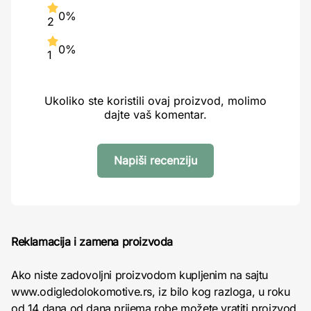
0%
2
0%
1
Ukoliko ste koristili ovaj proizvod, molimo
dajte vaš komentar.
Napiši recenziju
Reklamacija i zamena proizvoda
Ako niste zadovoljni proizvodom kupljenim na sajtu
www.odigledolokomotive.rs, iz bilo kog razloga, u roku
od 14 dana od dana prijema robe možete vratiti proizvod.