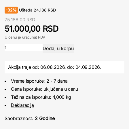
-
32%
Ušteda
24.188
RSD
75.188,00 RSD
51.000,00 RSD
U cenu je uračunat PDV
Akcija traje od: 06.08.2026.
do:
04.09.2026.
Vreme isporuke: 2 - 7 dana
Cena isporuke:
uključena u cenu
Težina za isporuku: 4,000 kg
Deklaracija
Saobraznost:
2 Godine