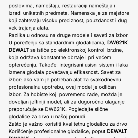
poslovima, nameštaju, restauraciji nameštaja i
izradi unikatnih predmeta. Namenska je za majstore
koji zahtevaju visoku preciznost, pouzdanost i dug
vek trajanja alata.
Razlika u odnosu na druge modele i saveti za izbor
U poređenju sa standardnim glodalicama,
DW621K
DEWALT
se ističe po elektronskoj kontroli brzine,
koja održava konstantne obrtaje i pri većem
opterećenju. Takođe, integrisani usisni sistem i laka
izmena glodala povećavaju efikasnost. Savet za
izbor: ako vam je potreban alat za svakodnevnu
profesionalnu upotrebu, ovaj model je odličan
izbor. Za hobiste koji povremeno rade, možda je
dovoljan jeftiniji model, ali za dugoročno ulaganje
preporučuje se DW621K. Pogledajte slične
glodalice za drvo u našoj ponudi.
Zašto je važno koristiti kvalitetnu glodalicu za drvo
Korišćenje profesionalne glodalice, poput
DEWALT