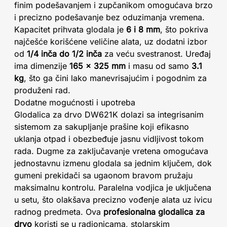
finim podešavanjem i zupčanikom omogućava brzo
i precizno podešavanje bez oduzimanja vremena.
Kapacitet prihvata glodala je
6 i 8 mm
, što pokriva
najčešće korišćene veličine alata, uz dodatni izbor
od
1/4 inča do 1/2 inča
za veću svestranost. Uređaj
ima dimenzije
165 x 325 mm
i masu od samo
3.1
kg
, što ga čini lako manevrisajućim i pogodnim za
produženi rad.
Dodatne mogućnosti i upotreba
Glodalica za drvo DW621K dolazi sa integrisanim
sistemom za sakupljanje prašine koji efikasno
uklanja otpad i obezbeđuje jasnu vidljivost tokom
rada. Dugme za zaključavanje vretena omogućava
jednostavnu izmenu glodala sa jednim ključem, dok
gumeni prekidači sa ugaonom bravom pružaju
maksimalnu kontrolu. Paralelna vodjica je uključena
u setu, što olakšava precizno vođenje alata uz ivicu
radnog predmeta. Ova
profesionalna glodalica za
drvo
koristi se u radionicama, stolarskim