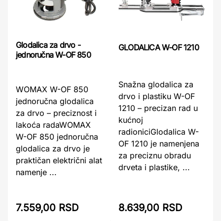
Glodalica za drvo -
GLODALICA W-OF 1210
jednoručna W-OF 850
Snažna glodalica za
WOMAX W-OF 850
drvo i plastiku W-OF
jednoručna glodalica
1210 – precizan rad u
za drvo – preciznost i
kućnoj
lakoća radaWOMAX
radioniciGlodalica W-
W-OF 850 jednoručna
OF 1210 je namenjena
glodalica za drvo je
za preciznu obradu
praktičan električni alat
drveta i plastike, ...
namenje ...
7.559,00 RSD
8.639,00 RSD