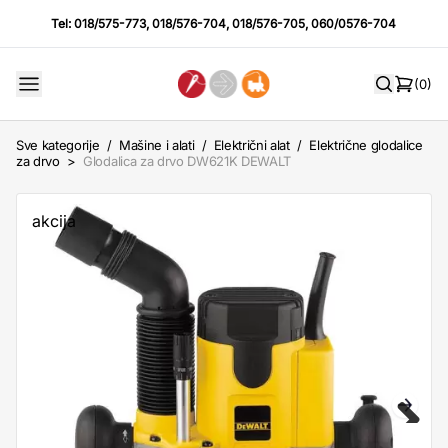
Tel:
018/575-773
,
018/576-704
,
018/576-705
,
060/0576-704
(0)
Sve kategorije
/
Mašine i alati
/
Električni alat
/
Električne glodalice
za drvo
>
Glodalica za drvo DW621K DEWALT
akcija