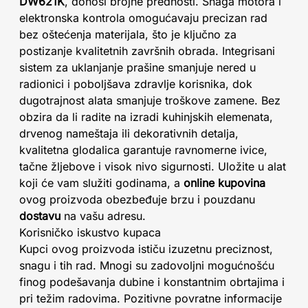
DW621K
, donosi brojne prednosti. Snaga motora i
elektronska kontrola omogućavaju precizan rad
bez oštećenja materijala, što je ključno za
postizanje kvalitetnih završnih obrada. Integrisani
sistem za uklanjanje prašine smanjuje nered u
radionici i poboljšava zdravlje korisnika, dok
dugotrajnost alata smanjuje troškove zamene. Bez
obzira da li radite na izradi kuhinjskih elemenata,
drvenog nameštaja ili dekorativnih detalja,
kvalitetna glodalica garantuje ravnomerne ivice,
tačne žljebove i visok nivo sigurnosti. Uložite u alat
koji će vam služiti godinama, a
online kupovina
ovog proizvoda obezbeđuje brzu i pouzdanu
dostavu
na vašu adresu.
Korisničko iskustvo kupaca
Kupci ovog proizvoda ističu izuzetnu preciznost,
snagu i tih rad. Mnogi su zadovoljni mogućnošću
finog podešavanja dubine i konstantnim obrtajima i
pri težim radovima. Pozitivne povratne informacije