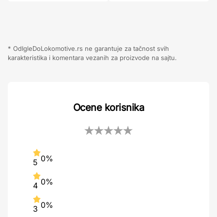
* OdIgleDoLokomotive.rs ne garantuje za tačnost svih
karakteristika i komentara vezanih za proizvode na sajtu.
Ocene korisnika
0%
5
0%
4
0%
3