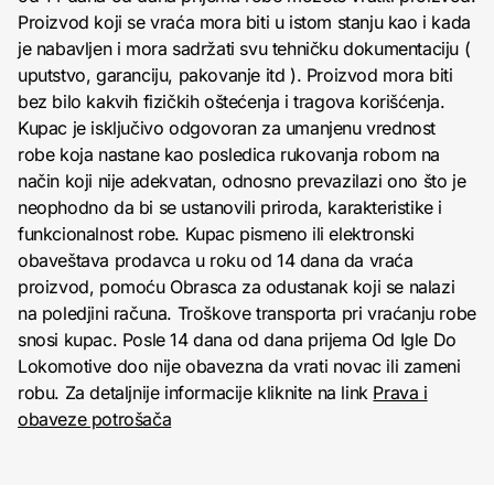
Proizvod koji se vraća mora biti u istom stanju kao i kada
je nabavljen i mora sadržati svu tehničku dokumentaciju (
uputstvo, garanciju, pakovanje itd ). Proizvod mora biti
bez bilo kakvih fizičkih oštećenja i tragova korišćenja.
Kupac je isključivo odgovoran za umanjenu vrednost
robe koja nastane kao posledica rukovanja robom na
način koji nije adekvatan, odnosno prevazilazi ono što je
neophodno da bi se ustanovili priroda, karakteristike i
funkcionalnost robe. Kupac pismeno ili elektronski
obaveštava prodavca u roku od 14 dana da vraća
proizvod, pomoću Obrasca za odustanak koji se nalazi
na poledjini računa. Troškove transporta pri vraćanju robe
snosi kupac. Posle 14 dana od dana prijema Od Igle Do
Lokomotive doo nije obavezna da vrati novac ili zameni
robu. Za detaljnije informacije kliknite na link
Prava i
obaveze potrošača