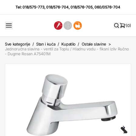
Tel:
018/575-773
,
018/576-704
,
018/576-705
,
060/0576-704
(0)
Sve kategorije
/
Stan i kuća
/
Kupatilo
/
Ostale slavine
>
Jednoručna slavina - ventil za Toplu / Hladnu vodu - fiksni izliv Ručno
- Dugme Rosan A75401M