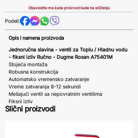
Obavestite me kada proizvod bude na sniženju
Podeli:
Opis i namena proizvoda
Jednoručna slavina - ventil za Toplu / Hladnu vodu
- fiksni izliv Ručno - Dugme Rosan A75401M
Stojeća montaža
Robusna konstrukcija
Automatsko vremensko zatvaranje
Vreme zatvaranja 8-12 sekundi
Mešajući ventil sa nepovratnim ventilima
Fiksni izliv
Slični proizvodi