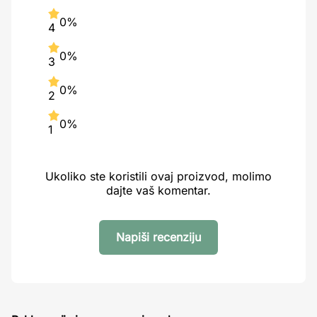
0%
4
0%
3
0%
2
0%
1
Ukoliko ste koristili ovaj proizvod, molimo
dajte vaš komentar.
Napiši recenziju