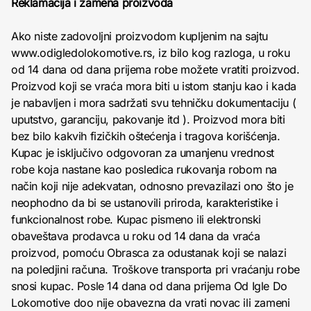
Reklamacija i zamena proizvoda
Ako niste zadovoljni proizvodom kupljenim na sajtu
www.odigledolokomotive.rs, iz bilo kog razloga, u roku
od 14 dana od dana prijema robe možete vratiti proizvod.
Proizvod koji se vraća mora biti u istom stanju kao i kada
je nabavljen i mora sadržati svu tehničku dokumentaciju (
uputstvo, garanciju, pakovanje itd ). Proizvod mora biti
bez bilo kakvih fizičkih oštećenja i tragova korišćenja.
Kupac je isključivo odgovoran za umanjenu vrednost
robe koja nastane kao posledica rukovanja robom na
način koji nije adekvatan, odnosno prevazilazi ono što je
neophodno da bi se ustanovili priroda, karakteristike i
funkcionalnost robe. Kupac pismeno ili elektronski
obaveštava prodavca u roku od 14 dana da vraća
proizvod, pomoću Obrasca za odustanak koji se nalazi
na poledjini računa. Troškove transporta pri vraćanju robe
snosi kupac. Posle 14 dana od dana prijema Od Igle Do
Lokomotive doo nije obavezna da vrati novac ili zameni