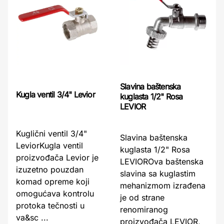
Slavina baštenska
Kugla ventil 3/4" Levior
kuglasta 1/2" Rosa
LEVIOR
Kuglični ventil 3/4"
Slavina baštenska
LeviorKugla ventil
kuglasta 1/2" Rosa
proizvođača Levior je
LEVIOROva baštenska
izuzetno pouzdan
slavina sa kuglastim
komad opreme koji
mehanizmom izrađena
omogućava kontrolu
je od strane
protoka tečnosti u
renomiranog
va&sc ...
proizvođača LEVIOR,