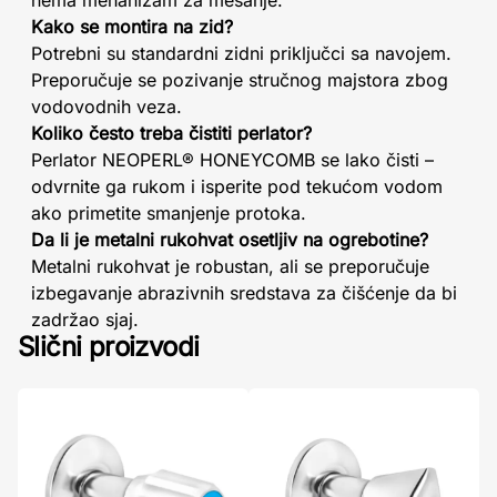
nema mehanizam za mešanje.
Kako se montira na zid?
Potrebni su standardni zidni priključci sa navojem.
Preporučuje se pozivanje stručnog majstora zbog
vodovodnih veza.
Koliko često treba čistiti perlator?
Perlator NEOPERL® HONEYCOMB se lako čisti –
odvrnite ga rukom i isperite pod tekućom vodom
ako primetite smanjenje protoka.
Da li je metalni rukohvat osetljiv na ogrebotine?
Metalni rukohvat je robustan, ali se preporučuje
izbegavanje abrazivnih sredstava za čišćenje da bi
zadržao sjaj.
Slični proizvodi