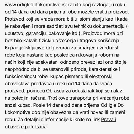
www.odigledolokomotive.rs, iz bilo kog razloga, u roku
od 14 dana od dana prijema robe možete vratiti proizvod.
Proizvod koji se vraća mora biti u istom stanju kao i kada
je nabavljen i mora sadržati svu tehničku dokumentaciju (
uputstvo, garanciju, pakovanje itd ). Proizvod mora biti
bez bilo kakvih fizičkih oštećenja i tragova korišćenja.
Kupac je isključivo odgovoran za umanjenu vrednost
robe koja nastane kao posledica rukovanja robom na
način koji nije adekvatan, odnosno prevazilazi ono što je
neophodno da bi se ustanovili priroda, karakteristike i
funkcionalnost robe. Kupac pismeno ili elektronski
obaveštava prodavca u roku od 14 dana da vraća
proizvod, pomoću Obrasca za odustanak koji se nalazi
na poledjini računa. Troškove transporta pri vraćanju robe
snosi kupac. Posle 14 dana od dana prijema Od Igle Do
Lokomotive doo nije obavezna da vrati novac ili zameni
robu. Za detaljnije informacije kliknite na link
Prava i
obaveze potrošača