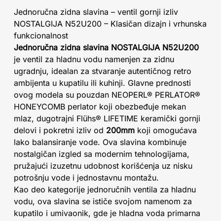
Jednoručna zidna slavina – ventil gornji izliv
NOSTALGIJA N52U200 – Klasičan dizajn i vrhunska
funkcionalnost
Jednoručna zidna slavina NOSTALGIJA N52U200
je ventil za hladnu vodu namenjen za zidnu
ugradnju, idealan za stvaranje autentičnog retro
ambijenta u kupatilu ili kuhinji. Glavne prednosti
ovog modela su pouzdan NEOPERL® PERLATOR®
HONEYCOMB perlator koji obezbeđuje mekan
mlaz, dugotrajni Flühs® LIFETIME keramički gornji
delovi i pokretni izliv od
200mm
koji omogućava
lako balansiranje vode. Ova slavina kombinuje
nostalgičan izgled sa modernim tehnologijama,
pružajući izuzetnu udobnost korišćenja uz nisku
potrošnju vode i jednostavnu montažu.
Kao deo kategorije jednoručnih ventila za hladnu
vodu, ova slavina se ističe svojom namenom za
kupatilo i umivaonik, gde je hladna voda primarna