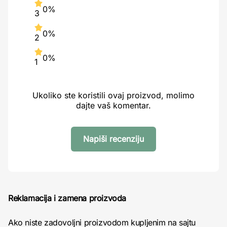
0%
3
0%
2
0%
1
Ukoliko ste koristili ovaj proizvod, molimo
dajte vaš komentar.
Napiši recenziju
Reklamacija i zamena proizvoda
Ako niste zadovoljni proizvodom kupljenim na sajtu