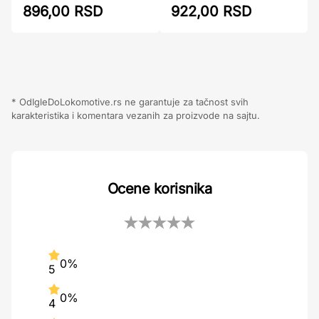
922,00 RSD
896,00 RSD
* OdIgleDoLokomotive.rs ne garantuje za tačnost svih
karakteristika i komentara vezanih za proizvode na sajtu.
Ocene korisnika
0%
5
0%
4