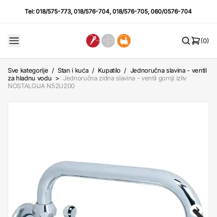
Tel:
018/575-773
,
018/576-704
,
018/576-705
,
060/0576-704
(0)
Sve kategorije
/
Stan i kuća
/
Kupatilo
/
Jednoručna slavina - ventil
za hladnu vodu
>
Jednoručna zidna slavina - ventil gornji izliv
NOSTALGIJA N52U200