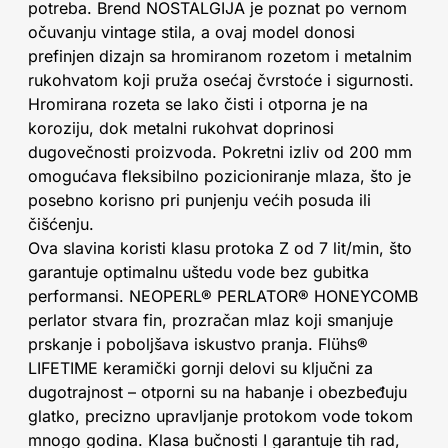
potreba. Brend NOSTALGIJA je poznat po vernom
očuvanju vintage stila, a ovaj model donosi
prefinjen dizajn sa hromiranom rozetom i metalnim
rukohvatom koji pruža osećaj čvrstoće i sigurnosti.
Hromirana rozeta se lako čisti i otporna je na
koroziju, dok metalni rukohvat doprinosi
dugovečnosti proizvoda. Pokretni izliv od 200 mm
omogućava fleksibilno pozicioniranje mlaza, što je
posebno korisno pri punjenju većih posuda ili
čišćenju.
Ova slavina koristi klasu protoka Z od 7 lit/min, što
garantuje optimalnu uštedu vode bez gubitka
performansi. NEOPERL® PERLATOR® HONEYCOMB
perlator stvara fin, prozračan mlaz koji smanjuje
prskanje i poboljšava iskustvo pranja. Flühs®
LIFETIME keramički gornji delovi su ključni za
dugotrajnost – otporni su na habanje i obezbeđuju
glatko, precizno upravljanje protokom vode tokom
mnogo godina. Klasa bučnosti I garantuje tih rad,