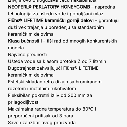
izliv, a ovo omogućava veću fleksibilnost
NEOPERL® PERLATOR® HONEYCOMB
– napredna
tehnologija za uštedu vode i poboljšani mlaz
Flühs® LIFETIME keramički gornji delovi
– garantuju
duži vek trajanja u poređenju sa standardnim
keramičkim delovima
Klasa bučnosti I
– tiši rad od mnogih konkurentskih
modela
Najveće prednosti
Ušteda vode sa klasom protoka Z od 7 lit/min
Dugotrajnost zahvaljujući Flühs® LIFETIME
keramičkim delovima
Estetski skladan retro dizajn sa hromiranom
rozetom i metalnim rukohvatom
Fleksibilan pokretni izliv od 200 mm za
prilagodljivost
Maksimalna radna temperatura do 80°C i
preporučeni pritisak od 3 bara
Saveti za izbor ovog proizvoda