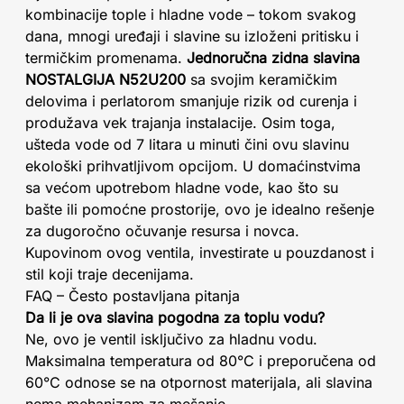
kombinacije tople i hladne vode – tokom svakog
dana, mnogi uređaji i slavine su izloženi pritisku i
termičkim promenama.
Jednoručna zidna slavina
NOSTALGIJA N52U200
sa svojim keramičkim
delovima i perlatorom smanjuje rizik od curenja i
produžava vek trajanja instalacije. Osim toga,
ušteda vode od 7 litara u minuti čini ovu slavinu
ekološki prihvatljivom opcijom. U domaćinstvima
sa većom upotrebom hladne vode, kao što su
bašte ili pomoćne prostorije, ovo je idealno rešenje
za dugoročno očuvanje resursa i novca.
Kupovinom ovog ventila, investirate u pouzdanost i
stil koji traje decenijama.
FAQ – Često postavljana pitanja
Da li je ova slavina pogodna za toplu vodu?
Ne, ovo je ventil isključivo za hladnu vodu.
Maksimalna temperatura od 80°C i preporučena od
60°C odnose se na otpornost materijala, ali slavina