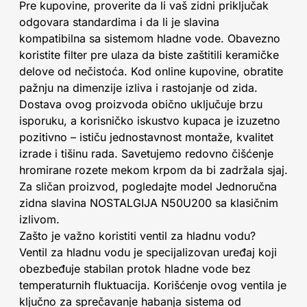
Pre kupovine, proverite da li vaš zidni priključak
odgovara standardima i da li je slavina
kompatibilna sa sistemom hladne vode. Obavezno
koristite filter pre ulaza da biste zaštitili keramičke
delove od nečistoća. Kod online kupovine, obratite
pažnju na dimenzije izliva i rastojanje od zida.
Dostava ovog proizvoda obično uključuje brzu
isporuku, a korisničko iskustvo kupaca je izuzetno
pozitivno – ističu jednostavnost montaže, kvalitet
izrade i tišinu rada. Savetujemo redovno čišćenje
hromirane rozete mekom krpom da bi zadržala sjaj.
Za sličan proizvod, pogledajte model Jednoručna
zidna slavina NOSTALGIJA N50U200 sa klasičnim
izlivom.
Zašto je važno koristiti ventil za hladnu vodu?
Ventil za hladnu vodu je specijalizovan uređaj koji
obezbeđuje stabilan protok hladne vode bez
temperaturnih fluktuacija. Korišćenje ovog ventila je
ključno za sprečavanje habanja sistema od