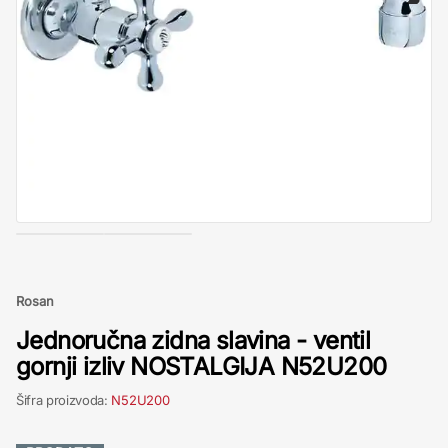
Rosan
Jednoručna zidna slavina - ventil
gornji izliv NOSTALGIJA N52U200
Šifra proizvoda:
N52U200