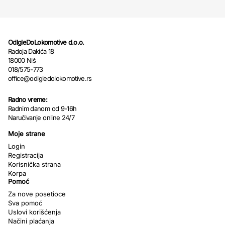
OdIgleDoLokomotive d.o.o.
Radoja Dakića 18
18000 Niš
018/575-773
office@odigledolokomotive.rs
Radno vreme:
Radnim danom od 9-16h
Naručivanje online 24/7
Moje strane
Login
Registracija
Korisnička strana
Korpa
Pomoć
Za nove posetioce
Sva pomoć
Uslovi korišćenja
Načini plaćanja