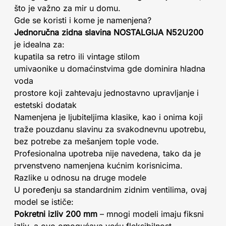
što je važno za mir u domu.
Gde se koristi i kome je namenjena?
Jednoručna zidna slavina NOSTALGIJA N52U200
je idealna za:
kupatila sa retro ili vintage stilom
umivaonike u domaćinstvima gde dominira hladna
voda
prostore koji zahtevaju jednostavno upravljanje i
estetski dodatak
Namenjena je ljubiteljima klasike, kao i onima koji
traže pouzdanu slavinu za svakodnevnu upotrebu,
bez potrebe za mešanjem tople vode.
Profesionalna upotreba nije navedena, tako da je
prvenstveno namenjena kućnim korisnicima.
Razlike u odnosu na druge modele
U poređenju sa standardnim zidnim ventilima, ovaj
model se ističe:
Pokretni izliv 200 mm
– mnogi modeli imaju fiksni