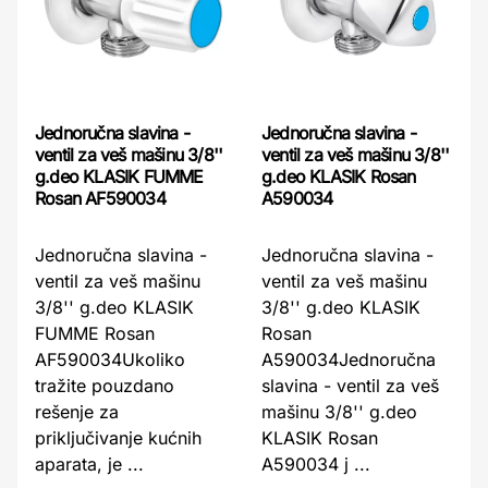
Jednoručna slavina -
Jednoručna slavina -
ventil za veš mašinu 3/8''
ventil za veš mašinu 3/8''
g.deo KLASIK FUMME
g.deo KLASIK Rosan
Rosan AF590034
A590034
Jednoručna slavina -
Jednoručna slavina -
ventil za veš mašinu
ventil za veš mašinu
3/8'' g.deo KLASIK
3/8'' g.deo KLASIK
FUMME Rosan
Rosan
AF590034Ukoliko
A590034Jednoručna
tražite pouzdano
slavina - ventil za veš
rešenje za
mašinu 3/8'' g.deo
priključivanje kućnih
KLASIK Rosan
aparata, je ...
A590034 j ...