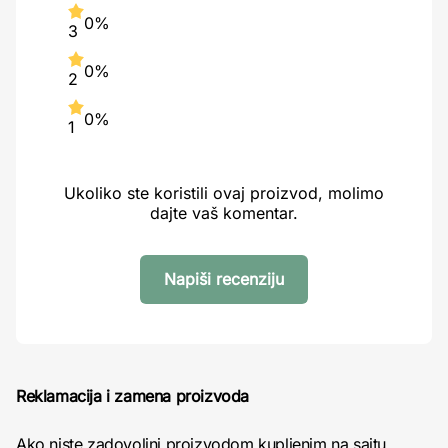
0%
3
0%
2
0%
1
Ukoliko ste koristili ovaj proizvod, molimo
dajte vaš komentar.
Napiši recenziju
Reklamacija i zamena proizvoda
Ako niste zadovoljni proizvodom kupljenim na sajtu