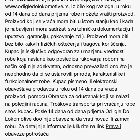
www.odigledolokomotive.rs, iz bilo kog razloga, u roku
od 14 dana od dana prijema robe možete vratiti proizvod.
Proizvod koji se vraća mora biti u istom stanju kao i kada
je nabavljen i mora sadržati svu tehničku dokumentaciju (
uputstvo, garanciju, pakovanje itd ). Proizvod mora biti
bez bilo kakvih fizičkih oštećenja i tragova korišćenja.
Kupac je isključivo odgovoran za umanjenu vrednost
robe koja nastane kao posledica rukovanja robom na
način koji nije adekvatan, odnosno prevazilazi ono što je
neophodno da bi se ustanovili priroda, karakteristike i
funkcionalnost robe. Kupac pismeno ili elektronski
obaveštava prodavca u roku od 14 dana da vraća
proizvod, pomoću Obrasca za odustanak koji se nalazi
na poledjini računa. Troškove transporta pri vraćanju robe
snosi kupac. Posle 14 dana od dana prijema Od Igle Do
Lokomotive doo nije obavezna da vrati novac ili zameni
robu. Za detaljnije informacije kliknite na link
Prava i
obaveze potrošača