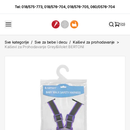
Tel:
018/575-773
,
018/576-704
,
018/576-705
,
060/0576-704
(0)
Sve kategorije
/
Sve za bebe i decu
/
Kaiševi za prohodavanje
>
Kaiševi za Prohodavanje Grey&Violet BERTONI