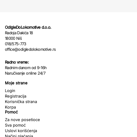
OdIgleDoLokomotive d.o.o.
Radoja Dakića 18
18000 Niš
018/575-773
office@odigledolokomotive.rs
Radno vreme:
Radnim danom od 9-16h
Naručivanje online 24/7
Moje strane
Login
Registracija
Korisnička strana
Korpa
Pomoć
Za nove posetioce
Sva pomoć
Uslovi korišćenja
Načini plaćanja