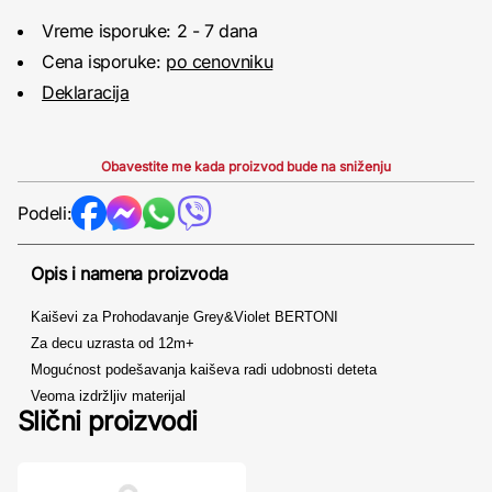
Vreme isporuke: 2 - 7 dana
Cena isporuke:
po cenovniku
Deklaracija
Obavestite me kada proizvod bude na sniženju
Podeli:
Opis i namena proizvoda
Kaiševi za Prohodavanje Grey&Violet BERTONI
Za decu uzrasta od 12m+
Mogućnost podešavanja kaiševa radi udobnosti deteta
Veoma izdržljiv materijal
Slični proizvodi