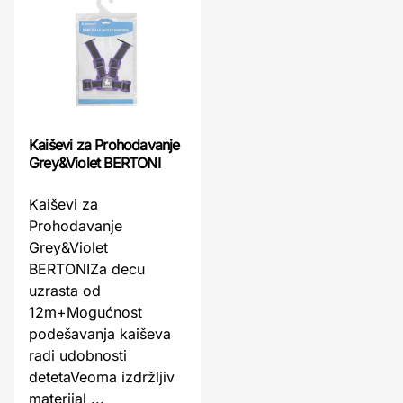
Kaiševi za Prohodavanje
Grey&Violet BERTONI
Kaiševi za
Prohodavanje
Grey&Violet
BERTONIZa decu
uzrasta od
12m+Mogućnost
podešavanja kaiševa
radi udobnosti
detetaVeoma izdržljiv
materijal ...