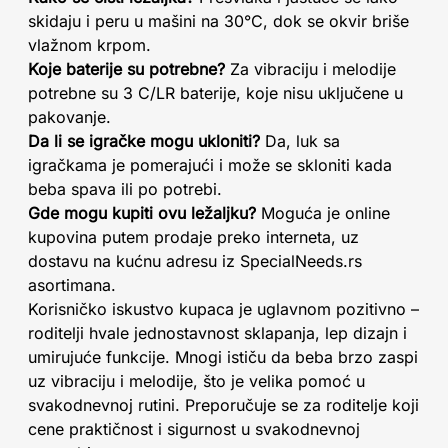
skidaju i peru u mašini na 30°C, dok se okvir briše
vlažnom krpom.
Koje baterije su potrebne?
Za vibraciju i melodije
potrebne su 3 C/LR baterije, koje nisu uključene u
pakovanje.
Da li se igračke mogu ukloniti?
Da, luk sa
igračkama je pomerajući i može se skloniti kada
beba spava ili po potrebi.
Gde mogu kupiti ovu ležaljku?
Moguća je online
kupovina putem prodaje preko interneta, uz
dostavu na kućnu adresu iz SpecialNeeds.rs
asortimana.
Korisničko iskustvo kupaca je uglavnom pozitivno –
roditelji hvale jednostavnost sklapanja, lep dizajn i
umirujuće funkcije. Mnogi ističu da beba brzo zaspi
uz vibraciju i melodije, što je velika pomoć u
svakodnevnoj rutini. Preporučuje se za roditelje koji
cene praktičnost i sigurnost u svakodnevnoj