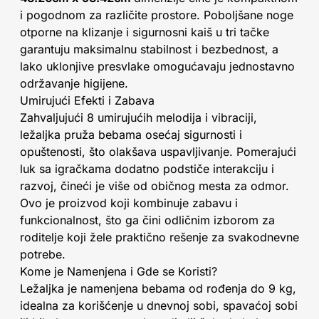
i pogodnom za različite prostore. Poboljšane noge
otporne na klizanje i sigurnosni kaiš u tri tačke
garantuju maksimalnu stabilnost i bezbednost, a
lako uklonjive presvlake omogućavaju jednostavno
održavanje higijene.
Umirujući Efekti i Zabava
Zahvaljujući 8 umirujućih melodija i vibraciji,
ležaljka pruža bebama osećaj sigurnosti i
opuštenosti, što olakšava uspavljivanje. Pomerajući
luk sa igračkama dodatno podstiče interakciju i
razvoj, čineći je više od običnog mesta za odmor.
Ovo je proizvod koji kombinuje zabavu i
funkcionalnost, što ga čini odličnim izborom za
roditelje koji žele praktično rešenje za svakodnevne
potrebe.
Kome je Namenjena i Gde se Koristi?
Ležaljka je namenjena bebama od rođenja do 9 kg,
idealna za korišćenje u dnevnoj sobi, spavaćoj sobi