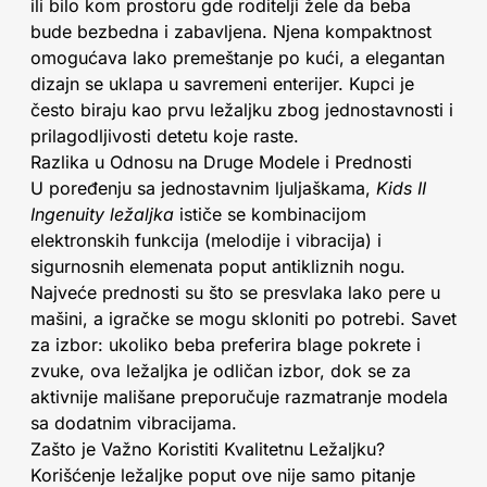
ili bilo kom prostoru gde roditelji žele da beba
bude bezbedna i zabavljena. Njena kompaktnost
omogućava lako premeštanje po kući, a elegantan
dizajn se uklapa u savremeni enterijer. Kupci je
često biraju kao prvu ležaljku zbog jednostavnosti i
prilagodljivosti detetu koje raste.
Razlika u Odnosu na Druge Modele i Prednosti
U poređenju sa jednostavnim ljuljaškama,
Kids II
Ingenuity ležaljka
ističe se kombinacijom
elektronskih funkcija (melodije i vibracija) i
sigurnosnih elemenata poput antikliznih nogu.
Najveće prednosti su što se presvlaka lako pere u
mašini, a igračke se mogu skloniti po potrebi. Savet
za izbor: ukoliko beba preferira blage pokrete i
zvuke, ova ležaljka je odličan izbor, dok se za
aktivnije mališane preporučuje razmatranje modela
sa dodatnim vibracijama.
Zašto je Važno Koristiti Kvalitetnu Ležaljku?
Korišćenje ležaljke poput ove nije samo pitanje