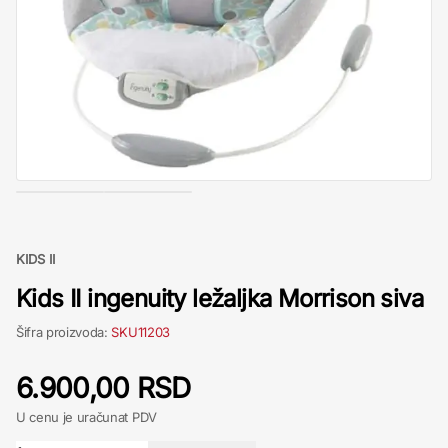
KIDS II
Kids II ingenuity ležaljka Morrison siva
Šifra proizvoda:
SKU11203
6.900,00 RSD
U cenu je uračunat PDV