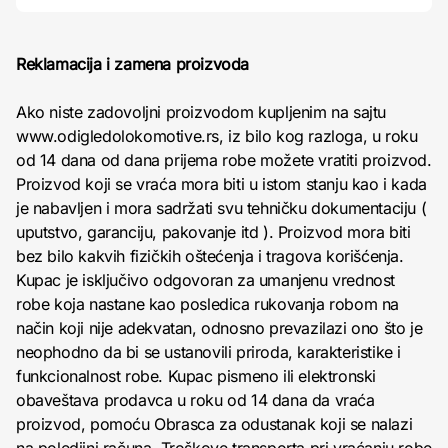
Reklamacija i zamena proizvoda
Ako niste zadovoljni proizvodom kupljenim na sajtu
www.odigledolokomotive.rs, iz bilo kog razloga, u roku
od 14 dana od dana prijema robe možete vratiti proizvod.
Proizvod koji se vraća mora biti u istom stanju kao i kada
je nabavljen i mora sadržati svu tehničku dokumentaciju (
uputstvo, garanciju, pakovanje itd ). Proizvod mora biti
bez bilo kakvih fizičkih oštećenja i tragova korišćenja.
Kupac je isključivo odgovoran za umanjenu vrednost
robe koja nastane kao posledica rukovanja robom na
način koji nije adekvatan, odnosno prevazilazi ono što je
neophodno da bi se ustanovili priroda, karakteristike i
funkcionalnost robe. Kupac pismeno ili elektronski
obaveštava prodavca u roku od 14 dana da vraća
proizvod, pomoću Obrasca za odustanak koji se nalazi