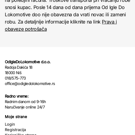
na poledjini računa. Troškove transporta pri vraćanju robe
snosi kupac. Posle 14 dana od dana prijema Od Igle Do
Lokomotive doo nije obavezna da vrati novac ili zameni
robu. Za detaljnije informacije kliknite na link
Prava i
obaveze potrošača
OdIgleDoLokomotive d.o.o.
Radoja Dakića 18
18000 Niš
018/575-773
office@odigledolokomotive.rs
Radno vreme:
Radnim danom od 9-16h
Naručivanje online 24/7
Moje strane
Login
Registracija