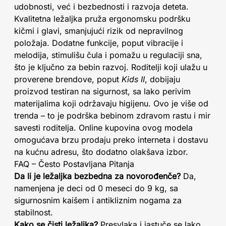
udobnosti, već i bezbednosti i razvoja deteta.
Kvalitetna ležaljka pruža ergonomsku podršku
kičmi i glavi, smanjujući rizik od nepravilnog
položaja. Dodatne funkcije, poput vibracije i
melodija, stimulišu čula i pomažu u regulaciji sna,
što je ključno za bebin razvoj. Roditelji koji ulažu u
proverene brendove, poput
Kids II
, dobijaju
proizvod testiran na sigurnost, sa lako perivim
materijalima koji održavaju higijenu. Ovo je više od
trenda – to je podrška bebinom zdravom rastu i mir
savesti roditelja. Online kupovina ovog modela
omogućava brzu prodaju preko interneta i dostavu
na kućnu adresu, što dodatno olakšava izbor.
FAQ – Često Postavljana Pitanja
Da li je ležaljka bezbedna za novorođenče?
Da,
namenjena je deci od 0 meseci do 9 kg, sa
sigurnosnim kaišem i antikliznim nogama za
stabilnost.
Kako se čisti ležaljka?
Presvlaka i jastuče se lako