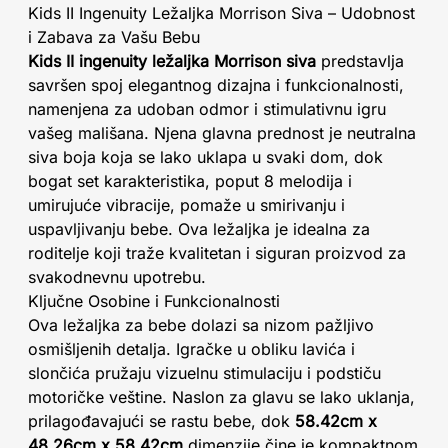
Kids II Ingenuity Ležaljka Morrison Siva – Udobnost
i Zabava za Vašu Bebu
Kids II ingenuity ležaljka Morrison siva
predstavlja
savršen spoj elegantnog dizajna i funkcionalnosti,
namenjena za udoban odmor i stimulativnu igru
vašeg mališana. Njena glavna prednost je neutralna
siva boja koja se lako uklapa u svaki dom, dok
bogat set karakteristika, poput 8 melodija i
umirujuće vibracije, pomaže u smirivanju i
uspavljivanju bebe. Ova ležaljka je idealna za
roditelje koji traže kvalitetan i siguran proizvod za
svakodnevnu upotrebu.
Ključne Osobine i Funkcionalnosti
Ova ležaljka za bebe dolazi sa nizom pažljivo
osmišljenih detalja. Igračke u obliku lavića i
slončića pružaju vizuelnu stimulaciju i podstiču
motoričke veštine. Naslon za glavu se lako uklanja,
prilagođavajući se rastu bebe, dok
58.42cm x
48.26cm x 58.42cm
dimenzije čine je kompaktnom