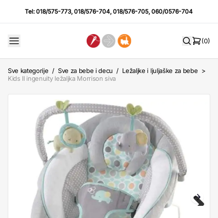
Tel:
018/575-773
,
018/576-704
,
018/576-705
,
060/0576-704
(0)
Sve kategorije
/
Sve za bebe i decu
/
Ležaljke i ljuljaške za bebe
>
Kids II ingenuity ležaljka Morrison siva