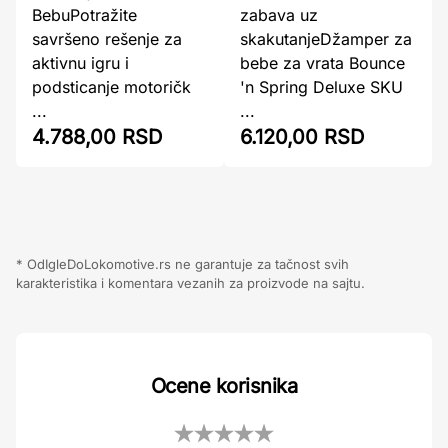
BebuPotražite
zabava uz
savršeno rešenje za
skakutanjeDžamper za
aktivnu igru i
bebe za vrata Bounce
podsticanje motoričk
'n Spring Deluxe SKU
...
...
4.788,00 RSD
6.120,00 RSD
* OdIgleDoLokomotive.rs ne garantuje za tačnost svih
karakteristika i komentara vezanih za proizvode na sajtu.
Ocene korisnika