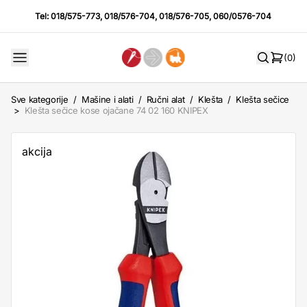
Tel:
018/575-773
,
018/576-704
,
018/576-705
,
060/0576-704
(0)
Sve kategorije
/
Mašine i alati
/
Ručni alat
/
Klešta
/
Klešta sečice
>
Klešta sečice kose ojačane 74 02 160 KNIPEX
akcija