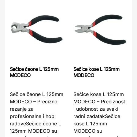
Sečice čeone L 125mm
Sečice kose L 125mm
MODECO
MODECO
Sečice čeone L 125mm
Sečice kose L 125mm
MODECO – Precizno
MODECO – Preciznost
rezanje za
i udobnost za svaki
profesionalne i hobi
radni zadatakSečice
radoveSečice čeone L
kose L 125mm
125mm MODECO su
MODECO su