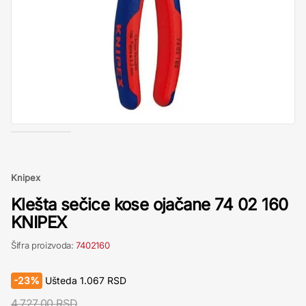
Knipex
Klešta sečice kose ojačane 74 02 160
KNIPEX
Šifra proizvoda:
7402160
-
23%
Ušteda
1.067
RSD
4.727,00 RSD