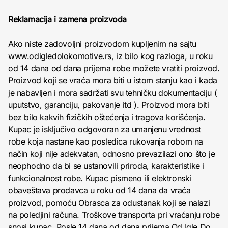
Reklamacija i zamena proizvoda
Ako niste zadovoljni proizvodom kupljenim na sajtu
www.odigledolokomotive.rs, iz bilo kog razloga, u roku
od 14 dana od dana prijema robe možete vratiti proizvod.
Proizvod koji se vraća mora biti u istom stanju kao i kada
je nabavljen i mora sadržati svu tehničku dokumentaciju (
uputstvo, garanciju, pakovanje itd ). Proizvod mora biti
bez bilo kakvih fizičkih oštećenja i tragova korišćenja.
Kupac je isključivo odgovoran za umanjenu vrednost
robe koja nastane kao posledica rukovanja robom na
način koji nije adekvatan, odnosno prevazilazi ono što je
neophodno da bi se ustanovili priroda, karakteristike i
funkcionalnost robe. Kupac pismeno ili elektronski
obaveštava prodavca u roku od 14 dana da vraća
proizvod, pomoću Obrasca za odustanak koji se nalazi
na poledjini računa. Troškove transporta pri vraćanju robe
snosi kupac. Posle 14 dana od dana prijema Od Igle Do