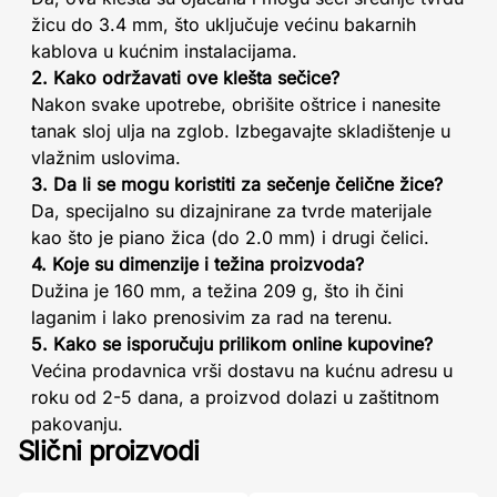
žicu do 3.4 mm, što uključuje većinu bakarnih
kablova u kućnim instalacijama.
2. Kako održavati ove klešta sečice?
Nakon svake upotrebe, obrišite oštrice i nanesite
tanak sloj ulja na zglob. Izbegavajte skladištenje u
vlažnim uslovima.
3. Da li se mogu koristiti za sečenje čelične žice?
Da, specijalno su dizajnirane za tvrde materijale
kao što je piano žica (do 2.0 mm) i drugi čelici.
4. Koje su dimenzije i težina proizvoda?
Dužina je 160 mm, a težina 209 g, što ih čini
laganim i lako prenosivim za rad na terenu.
5. Kako se isporučuju prilikom online kupovine?
Većina prodavnica vrši dostavu na kućnu adresu u
roku od 2-5 dana, a proizvod dolazi u zaštitnom
pakovanju.
Slični proizvodi