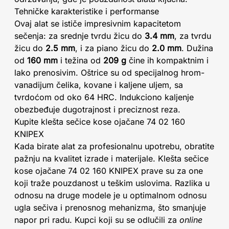
Tehničke karakteristike i performanse
Ovaj alat se ističe impresivnim kapacitetom
sečenja: za srednje tvrdu žicu do
3.4 mm
, za tvrdu
žicu do
2.5 mm
, i za piano žicu do
2.0 mm
. Dužina
od
160 mm
i težina od
209 g
čine ih kompaktnim i
lako prenosivim. Oštrice su od specijalnog hrom-
vanadijum čelika, kovane i kaljene uljem, sa
tvrdoćom od oko 64 HRC. Indukciono kaljenje
obezbeđuje dugotrajnost i preciznost reza.
Kupite klešta sečice kose ojačane 74 02 160
KNIPEX
Kada birate alat za profesionalnu upotrebu, obratite
pažnju na kvalitet izrade i materijale. Klešta sečice
kose ojačane 74 02 160 KNIPEX prave su za one
koji traže pouzdanost u teškim uslovima. Razlika u
odnosu na druge modele je u optimalnom odnosu
ugla sečiva i prenosnog mehanizma, što smanjuje
napor pri radu. Kupci koji su se odlučili za
online