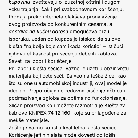
kupovinu
izveštavaju o izuzetnoj oštrini i dugom
veku trajanja, čak i pri svakodnevnom korišćenju.
Prodaja preko interneta olakšava pronalaženje
ovog proizvoda po konkurentnim cenama, a
dostava na kućnu adresu
omogućava brzu
isporuku. Jedan od kupaca je istakao da su ove
klešta "najbolje koje sam ikada koristio" – ističući
njihovu efikasnost pri sečenju debelih kablova.
Saveti za izbor i korišćenje
Pri izboru klešta sečica, važno je uzeti u obzir vrstu
materijala koji ćete seći. Za veoma teške žice, kao
što su one u automobilskoj industriji, ovaj model je
idealan. Preporučujemo redovno čišćenje oštrica i
podmazivanje zgloba za optimalno funkcionisanje.
Sličan proizvod koji možete razmotriti je Klešta za
kablove KNIPEX 74 12 160, koje su prilagođene za
mekše materijale.
Zašto je važno koristiti kvalitetna klešta sečice
Korišćenje jeftinih alata može dovesti do loših