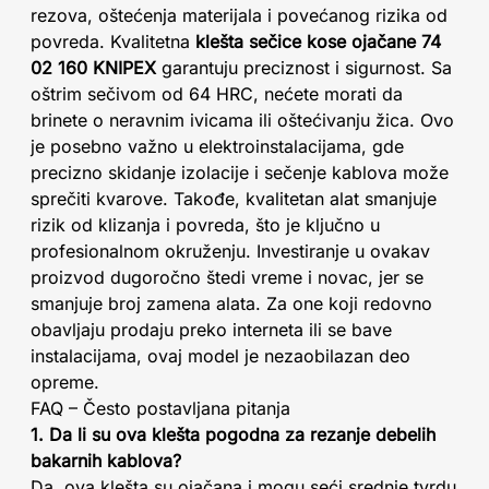
rezova, oštećenja materijala i povećanog rizika od
povreda. Kvalitetna
klešta sečice kose ojačane 74
02 160 KNIPEX
garantuju preciznost i sigurnost. Sa
oštrim sečivom od 64 HRC, nećete morati da
brinete o neravnim ivicama ili oštećivanju žica. Ovo
je posebno važno u elektroinstalacijama, gde
precizno skidanje izolacije i sečenje kablova može
sprečiti kvarove. Takođe, kvalitetan alat smanjuje
rizik od klizanja i povreda, što je ključno u
profesionalnom okruženju. Investiranje u ovakav
proizvod dugoročno štedi vreme i novac, jer se
smanjuje broj zamena alata. Za one koji redovno
obavljaju prodaju preko interneta ili se bave
instalacijama, ovaj model je nezaobilazan deo
opreme.
FAQ – Često postavljana pitanja
1. Da li su ova klešta pogodna za rezanje debelih
bakarnih kablova?
Da, ova klešta su ojačana i mogu seći srednje tvrdu