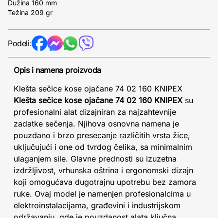
Dužina 160 mm
Težina 209 gr
Podeli:
Opis i namena proizvoda
Klešta sečice kose ojačane 74 02 160 KNIPEX
Klešta sečice kose ojačane 74 02 160 KNIPEX
su
profesionalni alat dizajniran za najzahtevnije
zadatke sečenja. Njihova osnovna namena je
pouzdano i brzo presecanje različitih vrsta žice,
uključujući i one od tvrdog čelika, sa minimalnim
ulaganjem sile. Glavne prednosti su izuzetna
izdržljivost, vrhunska oštrina i ergonomski dizajn
koji omogućava dugotrajnu upotrebu bez zamora
ruke. Ovaj model je namenjen profesionalcima u
elektroinstalacijama, građevini i industrijskom
održavanju, gde je pouzdanost alata ključna.