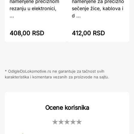
namenjene preciznom
namenjene za precizno
rezanju u elektronici,
sečenje žice, kablova i
...
d ...
408,00 RSD
412,00 RSD
* OdIgleDoLokomotive.rs ne garantuje za tačnost svih
karakteristika i komentara vezanih za proizvode na sajtu.
Ocene korisnika