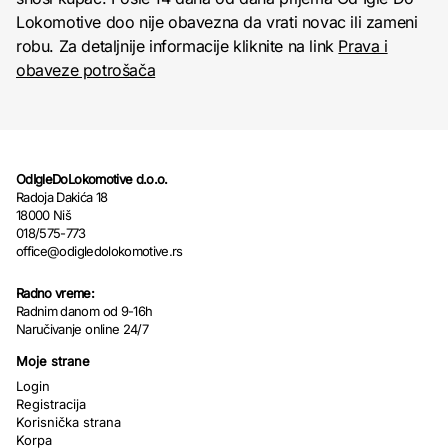
Lokomotive doo nije obavezna da vrati novac ili zameni
robu. Za detaljnije informacije kliknite na link
Prava i
obaveze potrošača
OdIgleDoLokomotive d.o.o.
Radoja Dakića 18
18000 Niš
018/575-773
office@odigledolokomotive.rs
Radno vreme:
Radnim danom od 9-16h
Naručivanje online 24/7
Moje strane
Login
Registracija
Korisnička strana
Korpa