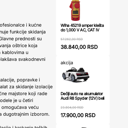
rofesionalce i kućne
Wiha 45219 amper klešta
do 1,000 V AC, CAT IV
nuje funkcije skidanja
 Glavne prednosti su
57.262,00 RSD
vanja oštrice koja
38.840,00 RSD
a kablovima u
 olakšava svakodnevni
akcija
talacije, popravke i
lat za skidanje izolacije
ućne majstore koji rade
Dečiji auto na akumulator
Audi R8 Spyder (12V) beli
dele je u četiri
što omogućava veću
23.804,00 RSD
i ga dugotrajnim izborom.
17.900,00 RSD
cije i krckanje teških