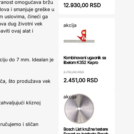
estranost omogućava bržu
12.930,00 RSD
lova i smanjuje greške u
m uslovima, čineći ga
va dug životni vek
akcija
iti ovaj alat i
Kombinovani ugaonik sa
ciju do 7 mm. Idealan je
libelom K352 Kapro
2.712,00 RSD
2.451,00 RSD
đača, što produžava vek
akcija
ahvaljujući kliznoj
ručujemo i sličan
Bosch List kružne testere
Expert za laminate Bosch