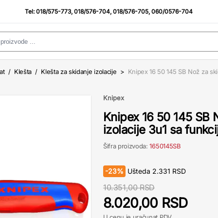
Tel:
018/575-773
,
018/576-704
,
018/576-705
,
060/0576-704
at
/
Klešta
/
Klešta za skidanje izolacije
>
Knipex 16 50 145 SB Nož za skid
Knipex
Knipex 16 50 145 SB 
izolacije 3u1 sa funkc
Šifra proizvoda:
1650145SB
-
23%
Ušteda
2.331
RSD
10.351,00 RSD
8.020,00 RSD
U cenu je uračunat PDV