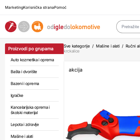
Marketing
Korisnička strana
Pomoć
Sve kategorije
/
Mašine i alati
/
Ručni al
Proizvodi po grupama
krckalice
Auto kozmetika i oprema
akcija
Bašta i dvorište
Bazeni i oprema
Igračke
Kancelarijska oprema i
školski materijal
Lepota i zdravlje
Mašine i alati