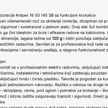
izolacije Knipex 16 50 145 SB sa funkcijom krckalice
van višenamenski nož za skidanje izolacije, dizajniran za p
 sigurnost i svestranost u jednom alatu. Ovaj alat 3u1 kombi
što ga čini idealnim za brze i efikasne radove na kablovima.
dimenzije, lagana težina od
120 g
i četiri položaja zaključa
zličitim zadacima. Savršen je za profesionalce koji rade s
nikacijama i servisiranju uređaja, a njegova funkcionalnost
jen
koristi se u profesionalnim elektro radovima, uključujući ins
čarima, instalaterima i tehničarima koji zahtevaju pouzdan a
 uključujući tvrdu i čvrstu plastiku. Takođe je pogodan za k
jući jednostavnom rukovanju. Razlika u odnosu na druge mo
e – sklopljena, ravna, pod uglom i pokretna za krckanje – 
 nož i klizna zaštita osiguravaju trajnost i sigurnost, čineć
ike
a sečenje dugih rezova duž kabla, precizno skidanje izola