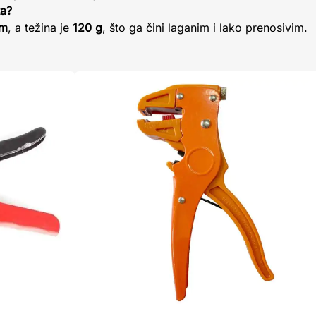
ta?
mm
, a težina je
120 g
, što ga čini laganim i lako prenosivim.