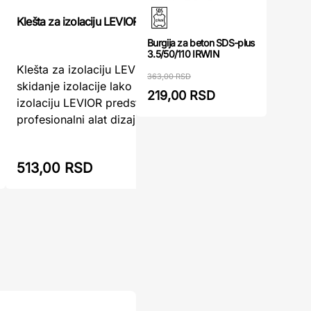
Klešta za izolaciju LEVIOR
Klešta - S
Burgija za beton SDS-plus
3.5/50/110 IRWIN
Klešta za izolaciju LEVIOR – Precizno
Festa Kle
363,00 RSD
skidanje izolacije lako i brzoKlešta za
145mm – P
219,00 RSD
izolaciju LEVIOR predstavljaju
PosaoFest
profesionalni alat dizajniran za brzo, pr ...
kablove 1
513,00 RSD
610,00