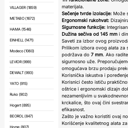
materijala.
VILLAGER (1859)
Sečenje tvrde izolacije:
Može se
METABO (1672)
Ergonomski rukohvat:
Dizajnir
Sigurnosne funkcije:
Integrisan
HAMA (1546)
Dužina sečiva od 145 mm
i di
EINHELL (1471)
Saveti za izbor ovog proizvod
Prilikom izbora ovog alata za s
Modeco (1060)
podržava do
7 mm
. Ako radite
sigurnosno uže. Preporučujemo
LEVIOR (999)
omogućava brzu prodaju preko 
DEWALT (993)
Korisnička iskustva i poređenj
Korisnici često ističu praktičn
YATO (915)
oštrice i ergonomski dizajn do
Ruko (902)
nezamenljivim u svakodnevnom 
krckalice, što ovaj čini svestr
Hogert (895)
efikasnost.
Zašto je važno koristiti ovaj no
BEOROL (847)
Korišćenje kvalitetnog alata za
Home (807)