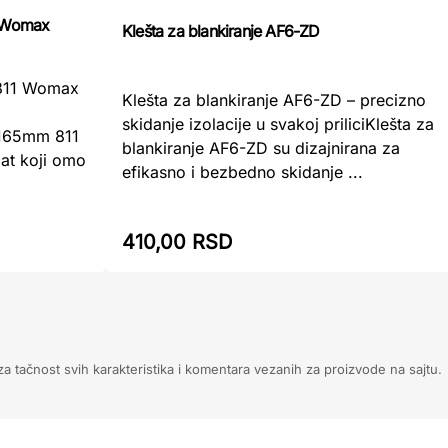
1 Womax
Klešta za blankiranje AF6-ZD
 811 Womax
Klešta za blankiranje AF6-ZD – precizno
skidanje izolacije u svakoj priliciKlešta za
e 165mm 811
blankiranje AF6-ZD su dizajnirana za
at koji omo
efikasno i bezbedno skidanje ...
410,00 RSD
 tačnost svih karakteristika i komentara vezanih za proizvode na sajtu.