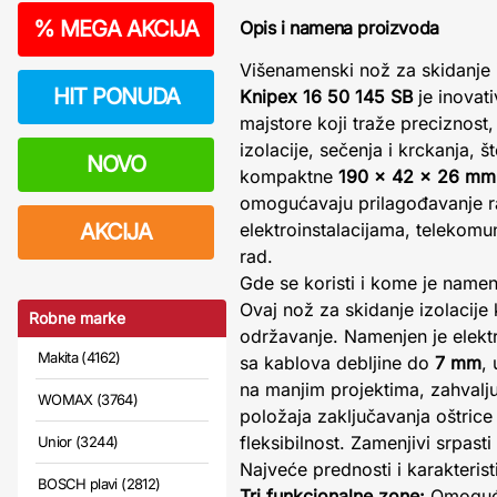
%
MEGA AKCIJA
Opis i namena proizvoda
Višenamenski nož za skidanje 
HIT PONUDA
Knipex 16 50 145 SB
je inovati
majstore koji traže preciznost,
izolacije, sečenja i krckanja, 
NOVO
kompaktne
190 x 42 x 26 mm
omogućavaju prilagođavanje ra
AKCIJA
elektroinstalacijama, telekomu
rad.
Gde se koristi i kome je namen
Ovaj nož za skidanje izolacije 
Robne marke
održavanje. Namenjen je elektri
Makita (4162)
sa kablova debljine do
7 mm
,
na manjim projektima, zahvalju
WOMAX (3764)
položaja zaključavanja oštric
fleksibilnost. Zamenjivi srpasti
Unior (3244)
Najveće prednosti i karakterist
BOSCH plavi (2812)
Tri funkcionalne zone:
Omogućav