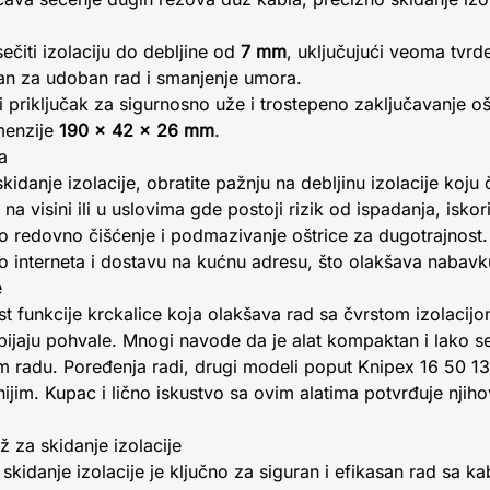
čiti izolaciju do debljine od
7 mm
, uključujući veoma tvrde
an za udoban rad i smanjenje umora.
i priključak za sigurnosno uže i trostepeno zaključavanje oš
menzije
190 x 42 x 26 mm
.
a
kidanje izolacije, obratite pažnju na debljinu izolacije koju
 na visini ili u uslovima gde postoji rizik od ispadanja, iskori
 redovno čišćenje i podmazivanje oštrice za dugotrajnost.
interneta i dostavu na kućnu adresu, što olakšava nabavk
e
ost funkcije krckalice koja olakšava rad sa čvrstom izolacij
bijaju pohvale. Mnogi navode da je alat kompaktan i lako se 
radu. Poređenja radi, drugi modeli poput Knipex 16 50 13
anijim. Kupac i lično iskustvo sa ovim alatima potvrđuje nji
ž za skidanje izolacije
 skidanje izolacije je ključno za siguran i efikasan rad sa k