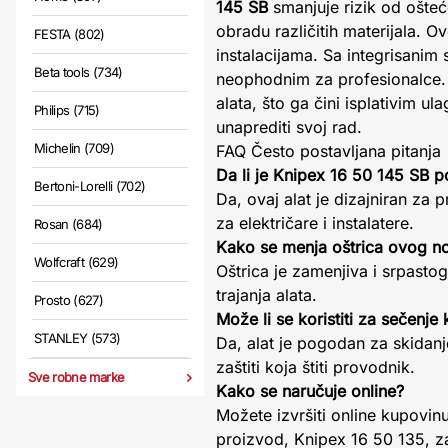
145 SB
smanjuje rizik od ošteć
obradu različitih materijala. 
FESTA (802)
instalacijama. Sa integrisanim
Beta tools (734)
neophodnim za profesionalce. 
alata, što ga čini isplativim u
Philips (715)
unaprediti svoj rad.
Michelin (709)
FAQ Često postavljana pitanja
Da li je Knipex 16 50 145 SB 
Bertoni-Lorelli (702)
Da, ovaj alat je dizajniran za 
za električare i instalatere.
Rosan (684)
Kako se menja oštrica ovog n
Wolfcraft (629)
Oštrica je zamenjiva i srpasto
trajanja alata.
Prosto (627)
Može li se koristiti za sečenje
STANLEY (573)
Da, alat je pogodan za skidanje
zaštiti koja štiti provodnik.
Sve robne marke
Kako se naručuje online?
Možete izvršiti online kupovin
proizvod, Knipex 16 50 135, z