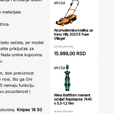
akcija
 materijale.
trice.
Akumulatorska kosilica za
travu Villy 2020 E Fuse
Villager
 često sečete, jer model
25.199,00 RSD
stite priključak za
15.999,00 RSD
 Naša online kupovina
u.
akcija
om, dok preciznost
nosi, što ga čini
5 nemaju funkciju
hovu pouzdanost i
Wera Kraftform moment
odvijač Rapidaptor, 7440
x 0.3-1.2 Nm
ablovima.
Knipex 16 50
15.697,00 RSD