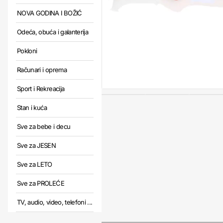
NOVA GODINA I BOŽIĆ
Odeća, obuća i galanterija
Pokloni
Računari i oprema
Sport i Rekreacija
Stan i kuća
Sve za bebe i decu
Sve za JESEN
Sve za LETO
Sve za PROLEĆE
TV, audio, video, telefoni ...