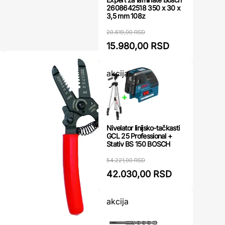
2608642518 350 x 30 x
3,5 mm 108z
20.619,00 RSD
15.980,00 RSD
akcija
Nivelator linijsko-tačkasti
GCL 25 Professional +
Stativ BS 150 BOSCH
54.221,00 RSD
42.030,00 RSD
akcija