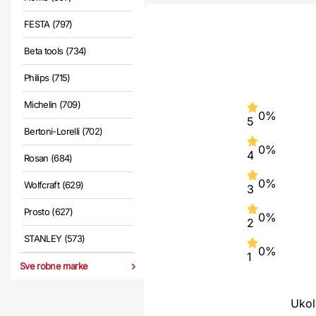
FESTA (797)
Beta tools (734)
Philips (715)
Michelin (709)
0%
5
Bertoni-Lorelli (702)
0%
4
Rosan (684)
0%
Wolfcraft (629)
3
Prosto (627)
0%
2
STANLEY (573)
0%
1
Sve robne marke
Ukol