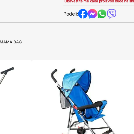
Obavestite me kada proizvod bude na sn
Podeli:
U+MAMA BAG