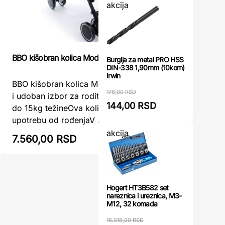
akcija
BBO kišobran kolica Modena cat
BBO kišobr
Burgija za metal PRO HSS
DIN-338 1,90mm (10kom)
Irwin
BBO kišobran kolica Modena catPraktičan
BBO kišob
176,00 RSD
i udoban izbor za roditelje čija deca imaju
sivaIzuzet
144,00 RSD
do 15kg težineOva kolica su pogodna za
za rodite
upotrebu od rođenjaV ...
težineOva
akcija
7.560,00 RSD
7.560,
Hogert HT3B582 set
nareznica i ureznica, M3-
M12, 32 komada
16.318,00 RSD