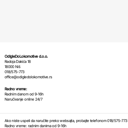
OdIgleDoLokomotive d.o.o.
Radoja Dakića 18
18000 Niš
018/575-773
office@odigledolokomotive.rs
Radno vreme:
Radnim danom od 9-16h
Naručivanje online 24/7
Ako niste uspeli da naručite preko websajta, probajte telefonom 018/575-773
Radno vreme: radnim danima od 9-16h