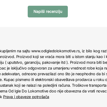
Napiši recenziju
kupljenim na sajtu www.odigledolokomotive.rs, iz bilo kog raz
roizvod. Proizvod koji se vraća mora biti u istom stanju kao i 
u ( uputstvo, garanciju, pakovanje itd ). Proizvod mora biti bez
upac je isključivo odgovoran za umanjenu vrednost robe koja 
e adekvatan, odnosno prevazilazi ono što je neophodno da bi se
obe. Kupac pismeno ili elektronski obaveštava prodavca u roku
anak koji se nalazi na poledjini računa. Troškove transporta 
jema Od Igle Do Lokomotive doo nije obavezna da vrati novac 
nk
Prava i obaveze potrošača