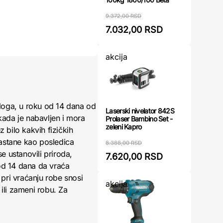
9.372,00 RSD
7.032,00 RSD
akcija
loga, u roku od 14 dana od
Laserski nivelator 842S
kada je nabavljen i mora
Prolaser Bambino Set -
zeleni Kapro
 bilo kakvih fizičkih
nastane kao posledica
8.388,00 RSD
 ustanovili priroda,
7.620,00 RSD
 od 14 dana da vraća
pri vraćanju robe snosi
akcija
ili zameni robu. Za