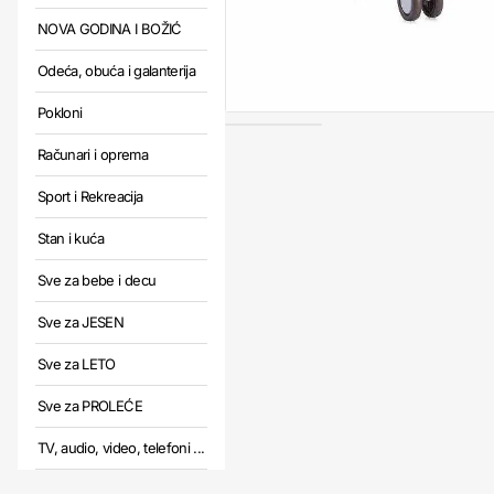
NOVA GODINA I BOŽIĆ
Odeća, obuća i galanterija
Pokloni
Računari i oprema
Sport i Rekreacija
Stan i kuća
Sve za bebe i decu
Sve za JESEN
Sve za LETO
Sve za PROLEĆE
TV, audio, video, telefoni ...