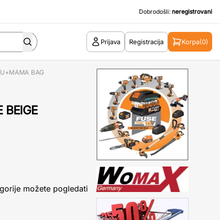
Dobrodošli:
neregistrovani
Prijava
Registracija
Korpa
(0)
UHU+MAMA BAG
 BEIGE
gorije možete pogledati