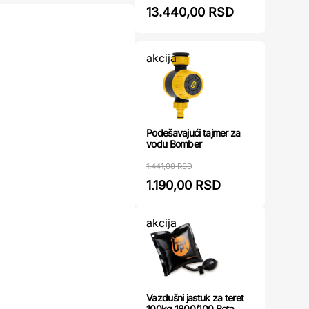
13.440,00 RSD
akcija
Podešavajući tajmer za
vodu Bomber
1.441,00 RSD
1.190,00 RSD
akcija
Vazdušni jastuk za teret
100kg 1800/100 Beta