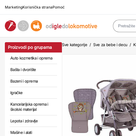
Marketing
Korisnička strana
Pomoć
Sve kategorije
/
Sve za bebe i decu
/
K
Proizvodi po grupama
Auto kozmetika i oprema
Bašta i dvorište
Bazeni i oprema
Igračke
Kancelarijska oprema i
školski materijal
Lepota i zdravlje
Mašine i alati