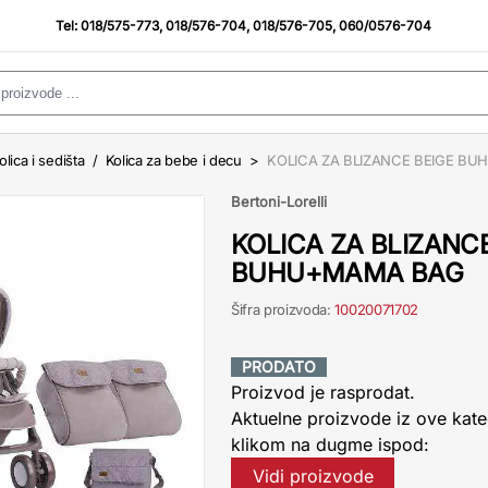
Tel:
018/575-773
,
018/576-704
,
018/576-705
,
060/0576-704
olica i sedišta
/
Kolica za bebe i decu
>
KOLICA ZA BLIZANCE BEIGE B
Bertoni-Lorelli
KOLICA ZA BLIZANCE
BUHU+MAMA BAG
Šifra proizvoda:
10020071702
PRODATO
Proizvod je rasprodat.
Aktuelne proizvode iz ove kate
klikom na dugme ispod:
Vidi proizvode