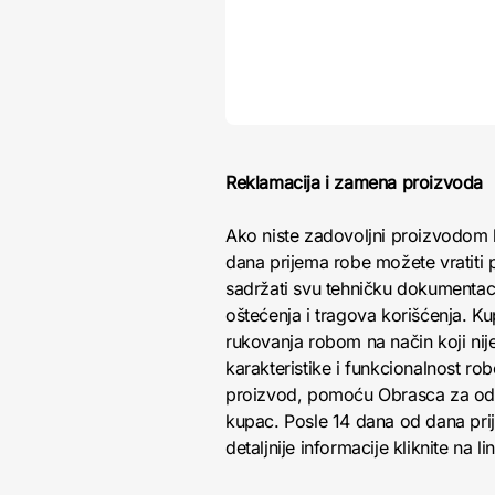
Reklamacija i zamena proizvoda
Ako niste zadovoljni proizvodom 
dana prijema robe možete vratiti p
sadržati svu tehničku dokumentacij
oštećenja i tragova korišćenja. K
rukovanja robom na način koji nij
karakteristike i funkcionalnost r
proizvod, pomoću Obrasca za odust
kupac. Posle 14 dana od dana pri
detaljnije informacije kliknite na li