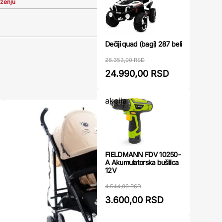
iženju
Dečiji quad (bagi) 287 beli
28.353,00 RSD
24.990,00 RSD
akcija
FIELDMANN FDV 10250-
A Akumulatorska bušilica
12V
4.544,00 RSD
3.600,00 RSD