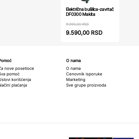
Električna bušilica-zavrtač
DF0300 Makita
11.990,00 RSD
9.590,00 RSD
Pomoć
O nama
Za nove posetioce
O nama
Sva pomoć
Cenovnik isporuke
Uslovi korišćenja
Marketing
Načini plaćanja
Sve grupe proizvoda