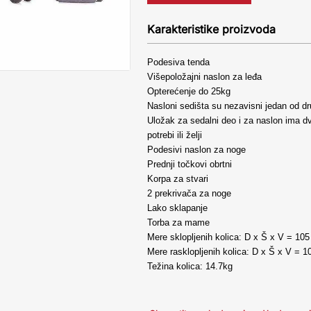
Karakteristike proizvoda
Podesiva tenda
Višepoložajni naslon za leđa
Opterećenje do 25kg
Nasloni sedišta su nezavisni jedan od d
Uložak za sedalni deo i za naslon ima dv
potrebi ili želji
Podesivi naslon za noge
Prednji točkovi obrtni
Korpa za stvari
2 prekrivača za noge
Lako sklapanje
Torba za mame
Mere sklopljenih kolica: D x Š x V = 10
Mere rasklopljenih kolica: D x Š x V = 
Težina kolica: 14.7kg