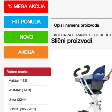
%
MEGA AKCIJA
HIT PONUDA
Opis i namena proizvoda
KOLICA ZA BLIZANCE BEIGE BUH
NOVO
Slični proizvodi
AKCIJA
Robne marke
Makita (4162)
WOMAX (3763)
Unior (3244)
BOSCH plavi (2812)