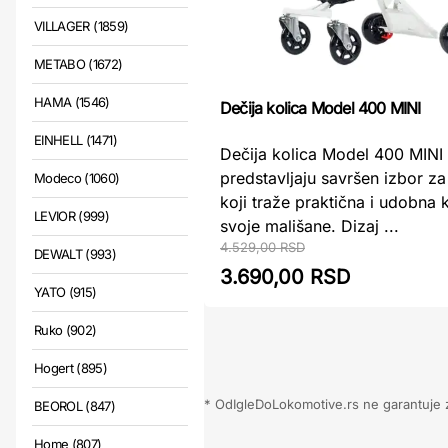
VILLAGER (1859)
METABO (1672)
HAMA (1546)
Dečija kolica Model 400 MINI
EINHELL (1471)
Dečija kolica Model 400 MINI
predstavljaju savršen izbor za 
Modeco (1060)
koji traže praktična i udobna 
LEVIOR (999)
svoje mališane. Dizaj ...
4.529,00 RSD
DEWALT (993)
3.690,00 RSD
YATO (915)
Ruko (902)
Hogert (895)
* OdIgleDoLokomotive.rs ne garantuje za
BEOROL (847)
Home (807)