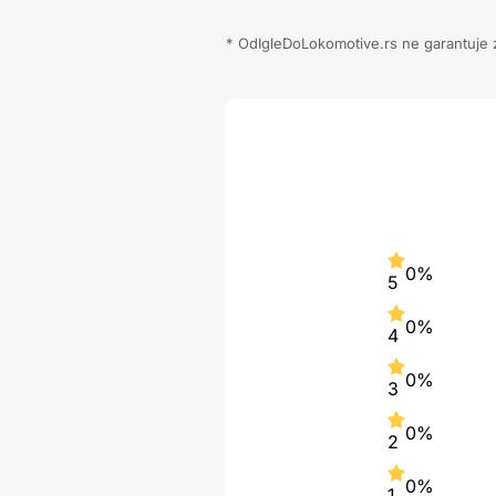
* OdIgleDoLokomotive.rs ne garantuje za
0%
5
0%
4
0%
3
0%
2
0%
1