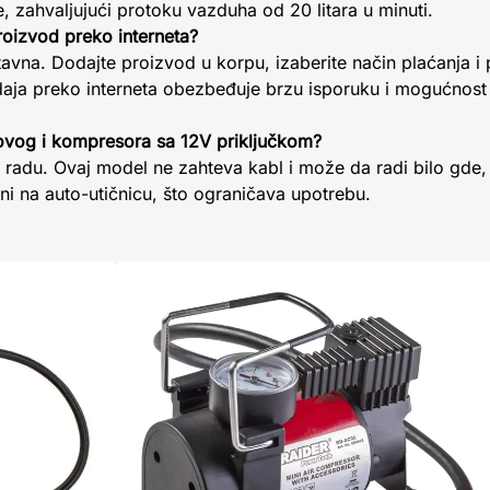
, zahvaljujući protoku vazduha od 20 litara u minuti.
oizvod preko interneta?
tavna. Dodajte proizvod u korpu, izaberite način plaćanja i
daja preko interneta obezbeđuje brzu isporuku i mogućnos
 ovog i kompresora sa 12V priključkom?
radu. Ovaj model ne zahteva kabl i može da radi bilo gde, 
i na auto-utičnicu, što ograničava upotrebu.