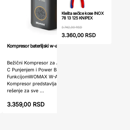
Klešta sečice kose INOX
78 13 125 KNIPEX
3.742,00 RSD
3.360,00 RSD
Kompresor
Kompresor bateriijski w-ak 7-21 WOMAX
WOMAX
Bežični Kompresor za Automobil sa USB-
Pouzdan 
C Punjenjem i Power Bank
Gume – 
FunkcijomWOMAX W-AK 7-21 Baterijski
tražite e
Kompresor predstavlja revolucionarno
će vam o
rešenje za sve ...
u pne ...
3.359,00 RSD
3.479,