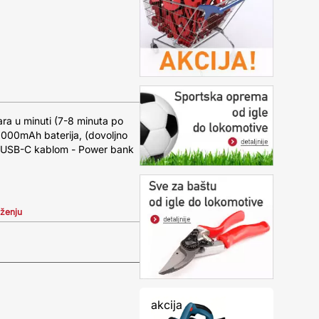
ara u minuti (7-8 minuta po
000mAh baterija, (dovoljno
e USB-C kablom - Power bank
iženju
akcija