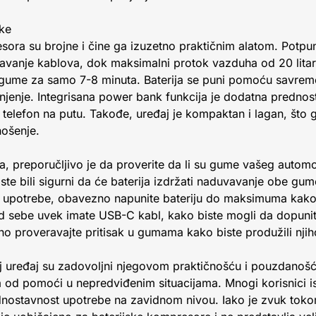
ike
ora su brojne i čine ga izuzetno praktičnim alatom. Potpun
vanje kablova, dok maksimalni protok vazduha od 20 litar
gume za samo 7-8 minuta. Baterija se puni pomoću savrem
jenje. Integrisana power bank funkcija je dodatna predno
 telefon na putu. Takođe, uređaj je kompaktan i lagan, što g
nošenje.
, preporučljivo je da proverite da li su gume vašeg automo
te bili sigurni da će baterija izdržati naduvavanje obe gu
 upotrebe, obavezno napunite bateriju do maksimuma kako 
 sebe uvek imate USB-C kabl, kako biste mogli da dopunit
o proveravajte pritisak u gumama kako biste produžili njihov
vaj uređaj su zadovoljni njegovom praktičnošću i pouzdano
la od pomoći u nepredviđenim situacijama. Mnogi korisnici is
dnostavnost upotrebe na zavidnom nivou. Iako je zvuk tokom