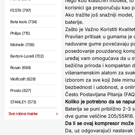
nego kod klasičnih modela, to 
korisnici ga preporučuju kao p
FESTA (797)
Ako tražite još snažniji mod
baterije.
Beta tools (734)
Zašto je Važno Koristiti Kvalit
Philips (715)
Pravilan pritisak u gumama je
naduvane gume povećavaju potr
Michelin (709)
posedovanje pouzdanog kompr
Bertoni-Lorelli (702)
uređaj vam omogućava da u svak
bežična priroda i kompaktan di
Rosan (684)
višenamenskim alatom za svak
Wolfcraft (629)
izborom za sve koji žele mirnu
bezbednost i udobnost, a onli
Prosto (627)
Često Postavljana Pitanja (FAQ
Koliko je potrebno da se nap
STANLEY (573)
Baterija se puni približno 2-
Sve robne marke
dve gume veličine 205/55R16.
Da li se ovaj kompresor može 
Da, uz odgovarajući nastavak 