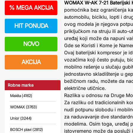
WOMAX W-AK 7-21 Baterijski
%
MEGA AKCIJA
pomoćnika bez ograničenja ka
automobilu, biciklu, lopti i d
ovog modela je njegova potpun
HIT PONUDA
priključkom na struju ili auto-
uređaj koji može da napuni vaš 
NOVO
Gde se Koristi i Kome je Name
Ovaj baterijski kompresor je 
vozačima koji često putuju, bic
AKCIJA
mobilno rešenje u slučaju gub
jednostavno skladištenje u gepe
bežičnom radu, možete da nadu
Robne marke
električne utičnice.
Razlika u odnosu na Druge Mo
Makita (4162)
Za razliku od tradicionalnih ko
WOMAX (3763)
nudi potpunu slobodu i mobiln
za naduvavanje dve standardne
Unior (3244)
modelima. Osim toga, uređaj po
BOSCH plavi (2812)
istovremeno može da posluži i