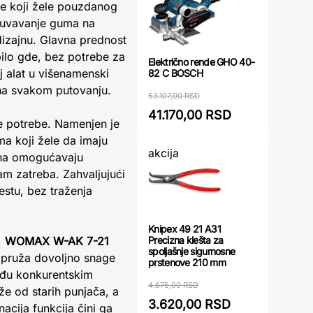
če koji žele pouzdanog
duvavanje guma na
 dizajnu. Glavna prednost
ilo gde, bez potrebe za
Električno rende GHO 40-
aj alat u višenamenski
82 C BOSCH
m na svakom putovanju.
53.107,00 RSD
41.170,00 RSD
ne potrebe. Namenjen je
ima koji žele da imaju
akcija
žina omogućavaju
vam zatreba. Zahvaljujući
stu, bez traženja
Knipex 49 21 A31
Precizna klešta za
,
WOMAX W-AK 7-21
spoljašnje sigurnosne
a pruža dovoljno snage
prstenove 210 mm
eđu konkurentskim
4.675,00 RSD
že od starih punjača, a
3.620,00 RSD
cija funkcija čini ga