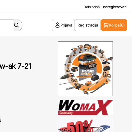
Dobrodošli:
neregistrovani
Prijava
Registracija
Korpa
(0)
 w-ak 7-21