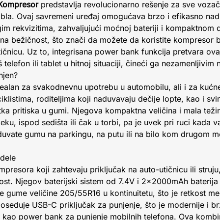
 Kompresor
predstavlja revolucionarno rešenje za sve voza
bla. Ovaj savremeni uređaj omogućava brzo i efikasno na
rugim rekvizitima, zahvaljujući moćnoj bateriji i kompaktnom
a bežičnost, što znači da možete da koristite kompresor b
utičnicu. Uz to, integrisana power bank funkcija pretvara ov
telefon ili tablet u hitnoj situaciji, čineći ga nezamenljivi
njen?
idealan za svakodnevnu upotrebu u automobilu, ali i za kuć
iklistima, roditeljima koji naduvavaju dečije lopte, kao i sv
itka pritiska u gumi. Njegova kompaktna veličina i mala te
ku, ispod sedišta ili čak u torbi, pa je uvek pri ruci kada 
vate gumu na parkingu, na putu ili na bilo kom drugom me
dele
mpresora koji zahtevaju priključak na auto-utičnicu ili struju
ost. Njegov baterijski sistem od 7.4V i 2x2000mAh baterij
 gume veličine 205/55R16 u kontinuitetu, što je retkost m
seduje USB-C priključak za punjenje, što je modernije i br
 kao power bank za punjenje mobilnih telefona. Ova kombina