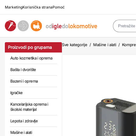
Marketing
Korisnička strana
Pomoć
Sve kategorije
/
Mašine i alati
/
Kompres
Proizvodi po grupama
Auto kozmetika i oprema
Bašta i dvorište
Bazeni i oprema
Igračke
Kancelarijska oprema i
školski materijal
Lepota i zdravlje
Mašine i alati