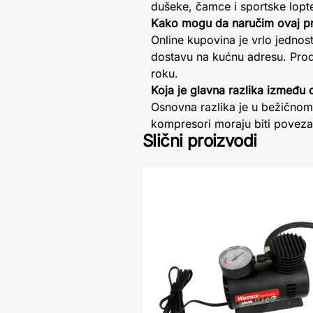
dušeke, čamce i sportske lopte
Kako mogu da naručim ovaj pr
Online kupovina je vrlo jednos
dostavu na kućnu adresu. Pro
roku.
Koja je glavna razlika između
Osnovna razlika je u bežičnom 
kompresori moraju biti povezan
Slični proizvodi