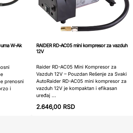
RAIDER RD-AC05 mini kompresor za vazduh
Guma W-Ak
12V
Raider RD-AC05 Mini Kompresor za
osni
Vazduh 12V – Pouzdan Rešenje za Svaki
je
AutoRaider RD-AC05 mini kompresor za
e prenosni
vazduh 12V je kompaktan i efikasan
rzo i
uređaj ...
2.646,00 RSD