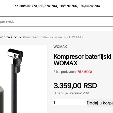
Tel:
018/575-773
,
018/576-704
,
018/576-705
,
060/0576-704
ori za auto
>
Kompresor bateriijski w-ak 7-21 WOMAX
WOMAX
Kompresor bateriijski
WOMAX
Šifra proizvoda:
75215008
3.359,00 RSD
U cenu je uračunat PDV