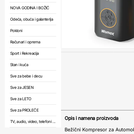
NOVA GODINA I BOŽIĆ
Odeća, obuća i galanterija
Pokloni
Računari i oprema
Sport i Rekreacija
Stan i kuća
Sve za bebe i decu
Sve za JESEN
Sve za LETO
Sve za PROLEĆE
Opis i namena proizvoda
TV, audio, video, telefoni ...
Bežični Kompresor za Automob