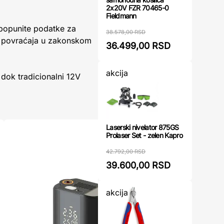
2x20V FZR 70465-0
Fieldmann
 popunite podatke za
38.578,00 RSD
t povraćaja u zakonskom
36.499,00 RSD
akcija
dok tradicionalni 12V
Laserski nivelator 875GS
Prolaser Set - zelen Kapro
42.792,00 RSD
39.600,00 RSD
akcija