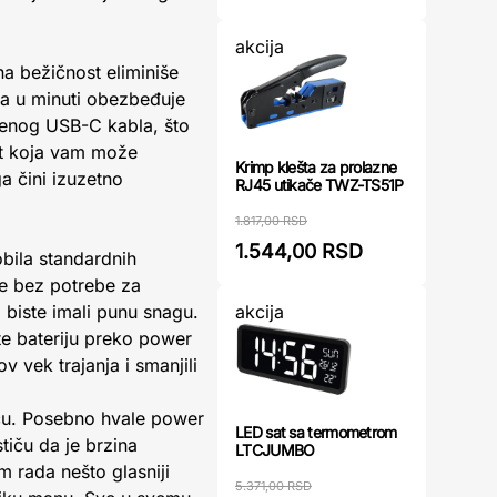
akcija
a bežičnost eliminiše
a u minuti obezbeđuje
enog USB-C kabla, što
st koja vam može
Krimp klešta za prolazne
a čini izuzetno
RJ45 utikače TWZ-TS51P
1.817,00 RSD
1.544,00 RSD
bila standardnih
me bez potrebe za
akcija
biste imali punu snagu.
e bateriju preko power
 vek trajanja i smanjili
šću. Posebno hvale power
LED sat sa termometrom
tiču da je brzina
LTCJUMBO
 rada nešto glasniji
5.371,00 RSD