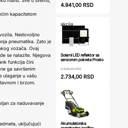
liku manu. Sve u svemu,
4.941,00 RSD
ećim kapacitetom
akcija
vozila. Nedovoljno
nja pneumatika. Zato je
kog vozača. Ovaj
de se nalazite. Njegova
Solarni LED reflektor sa
senzorom pokreta Prosto
nk funkcija čini
ine ga savršenim
2.908,00 RSD
e ulaganje u vašu
2.734,00 RSD
stavnom i brzom.
akcija
oljan za naduvavanje
Akumulatorska
edmeta, uključujući
samohodna kosilica