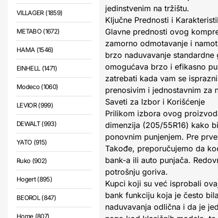
jedinstvenim na tržištu.
VILLAGER (1859)
Ključne Prednosti i Karakterist
Glavne prednosti ovog kompres
METABO (1672)
zamorno odmotavanje i namota
HAMA (1546)
brzo naduvavanje standardne 
omogućava brzo i efikasno pun
EINHELL (1471)
zatrebati kada vam se isprazni
Modeco (1060)
prenosivim i jednostavnim za 
Saveti za Izbor i Korišćenje
LEVIOR (999)
Prilikom izbora ovog proizvoda
DEWALT (993)
dimenzija (205/55R16) kako bis
ponovnim punjenjem. Pre prve
YATO (915)
Takođe, preporučujemo da kod
bank-a ili auto punjača. Redovn
Ruko (902)
potrošnju goriva.
Hogert (895)
Kupci koji su već isprobali o
bank funkciju koja je često bi
BEOROL (847)
naduvavanja odlična i da je je
Home (807)