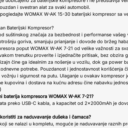
je uobičajeno za baterijske kompresore i ne predstavlja ve
ouzdan i svestran alat za svaki automobil.
el, pogledajte WOMAX W-AK 15-30 baterijski kompresor sa v
etan Baterijski Kompresor?
 od suštinskog značaja za bezbednost i performanse vašeg 
ošnju goriva, smanjuju prianjanje i dovode do bržeg haba
esora poput WOMAX W-AK 7-21 od velike važnosti za sva
om trenutku proverite i izjednačite pritisak, bez obzira g
zajn čine ga idealnim za nošenje u vozilu, dok ga power ba
odnevne potrebe. Pouzdanost i jednostavnost korišćenja č
 vožnju i sigurnost na putu. Ulaganje u ovakav kompresor j
ne kupovina i dostava na kućnu adresu čine nabavku jedno
)
uni baterija kompresora WOMAX W-AK 7-21?
3 sata preko USB-C kabla, a kapacitet od 2x2000mAh je dov
koristiti za naduvavanje dušeka i čamaca?
koji se nalazi u kompletu, moguće je naduvavanje raznih pr