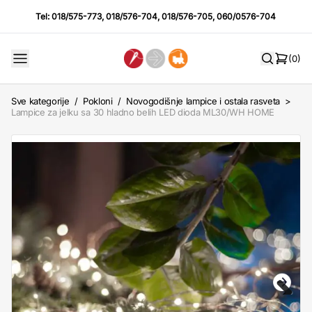
Tel:
018/575-773
,
018/576-704
,
018/576-705
,
060/0576-704
(0)
Sve kategorije
/
Pokloni
/
Novogodišnje lampice i ostala rasveta
>
Lampice za jelku sa 30 hladno belih LED dioda ML30/WH HOME