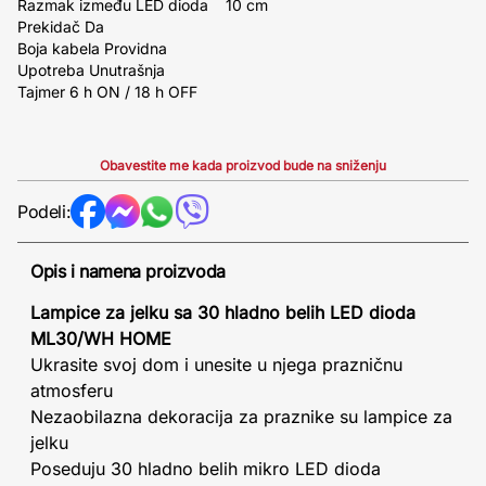
Razmak između LED dioda 10 cm
Prekidač Da
Boja kabela Providna
Upotreba Unutrašnja
Tajmer 6 h ON / 18 h OFF
Obavestite me kada proizvod bude na sniženju
Podeli:
Opis i namena proizvoda
Lampice za jelku sa 30 hladno belih LED dioda
ML30/WH HOME
Ukrasite svoj dom i unesite u njega prazničnu
atmosferu
Nezaobilazna dekoracija za praznike su lampice za
jelku
Poseduju 30 hladno belih mikro LED dioda