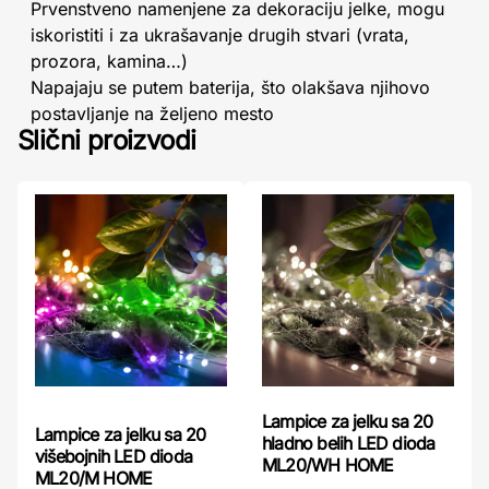
Prvenstveno namenjene za dekoraciju jelke, mogu
iskoristiti i za ukrašavanje drugih stvari (vrata,
prozora, kamina…)
Napajaju se putem baterija, što olakšava njihovo
postavljanje na željeno mesto
Slični proizvodi
Lampice za jelku sa 20
Lampice za jelku sa 20
hladno belih LED dioda
višebojnih LED dioda
ML20/WH HOME
ML20/M HOME