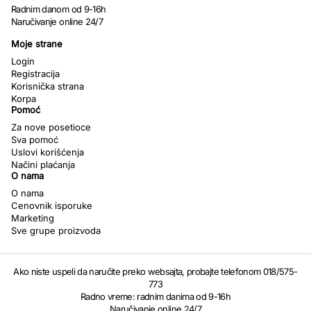
Radnim danom od 9-16h
Naručivanje online 24/7
Moje strane
Login
Registracija
Korisnička strana
Korpa
Pomoć
Za nove posetioce
Sva pomoć
Uslovi korišćenja
Načini plaćanja
O nama
O nama
Cenovnik isporuke
Marketing
Sve grupe proizvoda
Ako niste uspeli da naručite preko websajta, probajte telefonom 018/575-
773
Radno vreme: radnim danima od 9-16h
Naručivanje online 24/7