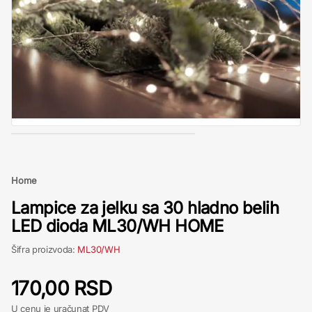
Home
Lampice za jelku sa 30 hladno belih
LED dioda ML30/WH HOME
Šifra proizvoda:
ML30/WH
170,00 RSD
U cenu je uračunat PDV