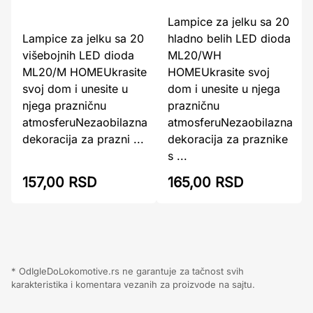
Lampice za jelku sa 20
Lampice za jelku sa 20
hladno belih LED dioda
višebojnih LED dioda
ML20/WH
ML20/M HOMEUkrasite
HOMEUkrasite svoj
svoj dom i unesite u
dom i unesite u njega
njega prazničnu
prazničnu
atmosferuNezaobilazna
atmosferuNezaobilazna
dekoracija za prazni ...
dekoracija za praznike
s ...
157,00 RSD
165,00 RSD
* OdIgleDoLokomotive.rs ne garantuje za tačnost svih
karakteristika i komentara vezanih za proizvode na sajtu.