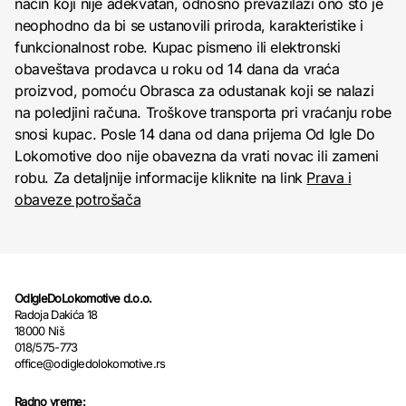
način koji nije adekvatan, odnosno prevazilazi ono što je
neophodno da bi se ustanovili priroda, karakteristike i
funkcionalnost robe. Kupac pismeno ili elektronski
obaveštava prodavca u roku od 14 dana da vraća
proizvod, pomoću Obrasca za odustanak koji se nalazi
na poledjini računa. Troškove transporta pri vraćanju robe
snosi kupac. Posle 14 dana od dana prijema Od Igle Do
Lokomotive doo nije obavezna da vrati novac ili zameni
robu. Za detaljnije informacije kliknite na link
Prava i
obaveze potrošača
OdIgleDoLokomotive d.o.o.
Radoja Dakića 18
18000 Niš
018/575-773
office@odigledolokomotive.rs
Radno vreme: