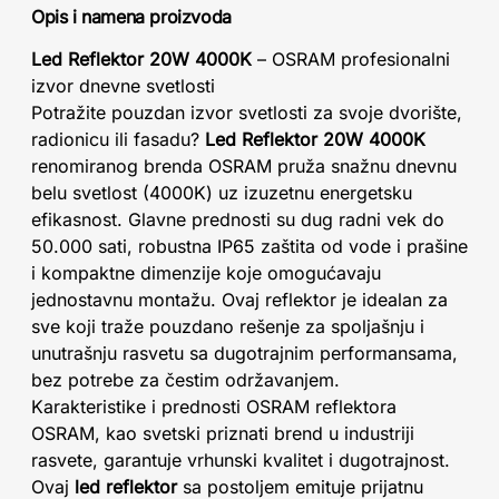
Opis i namena proizvoda
Led Reflektor 20W 4000K
– OSRAM profesionalni
izvor dnevne svetlosti
Potražite pouzdan izvor svetlosti za svoje dvorište,
radionicu ili fasadu?
Led Reflektor 20W 4000K
renomiranog brenda OSRAM pruža snažnu dnevnu
belu svetlost (4000K) uz izuzetnu energetsku
efikasnost. Glavne prednosti su dug radni vek do
50.000 sati, robustna IP65 zaštita od vode i prašine
i kompaktne dimenzije koje omogućavaju
jednostavnu montažu. Ovaj reflektor je idealan za
sve koji traže pouzdano rešenje za spoljašnju i
unutrašnju rasvetu sa dugotrajnim performansama,
bez potrebe za čestim održavanjem.
Karakteristike i prednosti OSRAM reflektora
OSRAM, kao svetski priznati brend u industriji
rasvete, garantuje vrhunski kvalitet i dugotrajnost.
Ovaj
led reflektor
sa postoljem emituje prijatnu