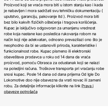
Proizvod koji se vraća mora biti u istom stanju kao i kada
je nabavljen i mora sadržati svu tehničku dokumentaciju (
uputstvo, garanciju, pakovanje itd ). Proizvod mora biti
bez bilo kakvih fizičkih oštećenja i tragova korišćenja.
Kupac je isključivo odgovoran za umanjenu vrednost
robe koja nastane kao posledica rukovanja robom na
način koji nije adekvatan, odnosno prevazilazi ono što je
neophodno da bi se ustanovili priroda, karakteristike i
funkcionalnost robe. Kupac pismeno ili elektronski
obaveštava prodavca u roku od 14 dana da vraća
proizvod, pomoću Obrasca za odustanak koji se nalazi
na poledjini računa. Troškove transporta pri vraćanju robe
snosi kupac. Posle 14 dana od dana prijema Od Igle Do
Lokomotive doo nije obavezna da vrati novac ili zameni
robu. Za detaljnije informacije kliknite na link
Prava i
obaveze potrošača