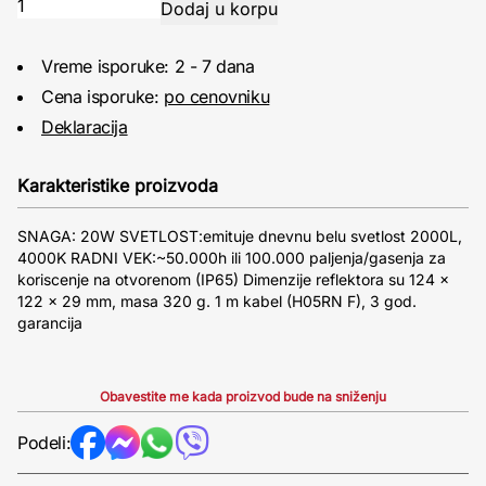
Vreme isporuke: 2 - 7 dana
Cena isporuke:
po cenovniku
Deklaracija
Karakteristike proizvoda
SNAGA: 20W SVETLOST:emituje dnevnu belu svetlost 2000L,
4000K RADNI VEK:~50.000h ili 100.000 paljenja/gasenja za
koriscenje na otvorenom (IP65) Dimenzije reflektora su 124 x
122 x 29 mm, masa 320 g. 1 m kabel (H05RN F), 3 god.
garancija
Obavestite me kada proizvod bude na sniženju
Podeli: