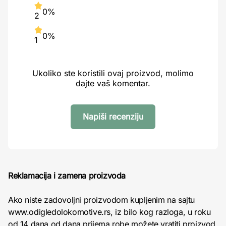
0%
2
0%
1
Ukoliko ste koristili ovaj proizvod, molimo
dajte vaš komentar.
Napiši recenziju
Reklamacija i zamena proizvoda
Ako niste zadovoljni proizvodom kupljenim na sajtu
www.odigledolokomotive.rs, iz bilo kog razloga, u roku
od 14 dana od dana prijema robe možete vratiti proizvod.