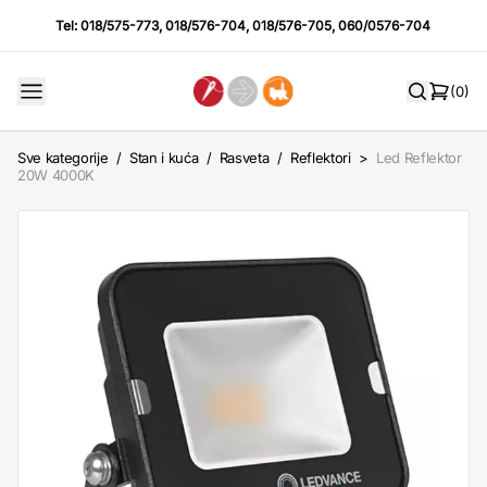
Tel:
018/575-773
,
018/576-704
,
018/576-705
,
060/0576-704
(0)
Sve kategorije
/
Stan i kuća
/
Rasveta
/
Reflektori
>
Led Reflektor
20W 4000K