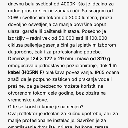
dnevnu belu svetlost od 4000K, što je idealno za
radne prostore jer ne zamara oči. Sa snagom od
20W i svetlosnim tokom od 2000 lumena, pruža
dovoljno osvetljenja za manje površine poput
ulaza, garaža ili baštenskih staza. Posebno je
izdržljiv – radni vek od 50.000 sati ili 100.000
ciklusa paljenja/gasenja čini ga isplativim izborom
dugoročno, čak i za profesionalne potrebe.
Dimenzije 124 x 122 x 29 mm
i
masa od 320 g
omogućavaju jednostavno pozicioniranje, dok
1 m
kabel (H05RN F)
olakšava povezivanje. IP65 ocena
znači da je potpuno zaštićen od prskanja vode i
prašine, pa ga bezbedno možete koristiti na
otvorenom tokom cele godine, bez obzira na
vremenske uslove.
Gde se koristi i kome je namenjen?
Ovaj reflektor je idealan za kućnu upotrebu, ali i za
manje profesionalne instalacije. Savršen je za
osvetljavanje dvorišta, prilaza, balkona, terasa,