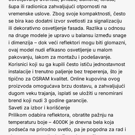
šupa ili radionica zahvaljujući otpornosti na
vremenske uslove. Zbog svoje kompaktnosti, često
se bira kao dodatni izvor svetlosti za signalizaciju
ili dekorativno osvetljenje fasada. Razlika u odnosu
na druge modele je upravo u balansu između snage
i dimenzija – dok veći reflektori mogu biti glomazni,
ovaj model nudi efikasno osvetljenje u malom
pakovanju, lakom za montažu i podešavanje.
Korisnici koji su ga kupili često ističu jednostavnost
instalacije i trenutno paljenje bez treperenja, što je
tipično za OSRAM kvalitet. Online kupovina ovog
proizvoda omogućava brzu dostavu, a zahvaljujući
dugom veku trajanja, isplati se uložiti u renomirani
brend koji nudi 3 godine garancije.
Saveti za izbor i korišćenje
Prilikom odabira reflektora, obratite pažnju na
temperaturu boje – 4000K je dnevna bela koja
podseća na prirodno svetlo, pa je pogodna za rad i