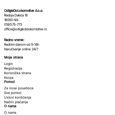
OdIgleDoLokomotive d.o.o.
Radoja Dakića 18
18000 Niš
018/575-773
office@odigledolokomotive.rs
Radno vreme:
Radnim danom od 9-16h
Naručivanje online 24/7
Moje strane
Login
Registracija
Korisnička strana
Korpa
Pomoć
Za nove posetioce
Sva pomoć
Uslovi korišćenja
Načini plaćanja
O nama
O nama