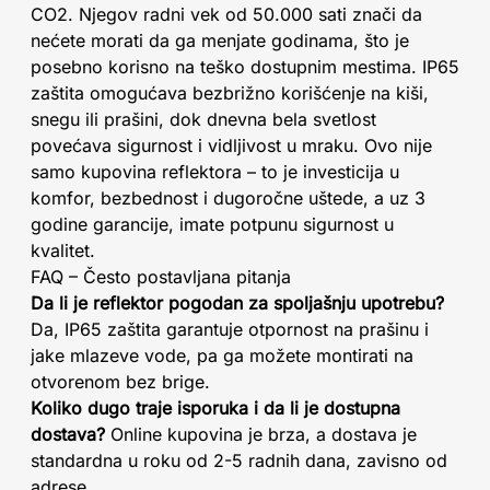
CO2. Njegov radni vek od 50.000 sati znači da
nećete morati da ga menjate godinama, što je
posebno korisno na teško dostupnim mestima. IP65
zaštita omogućava bezbrižno korišćenje na kiši,
snegu ili prašini, dok dnevna bela svetlost
povećava sigurnost i vidljivost u mraku. Ovo nije
samo kupovina reflektora – to je investicija u
komfor, bezbednost i dugoročne uštede, a uz 3
godine garancije, imate potpunu sigurnost u
kvalitet.
FAQ – Često postavljana pitanja
Da li je reflektor pogodan za spoljašnju upotrebu?
Da, IP65 zaštita garantuje otpornost na prašinu i
jake mlazeve vode, pa ga možete montirati na
otvorenom bez brige.
Koliko dugo traje isporuka i da li je dostupna
dostava?
Online kupovina je brza, a dostava je
standardna u roku od 2-5 radnih dana, zavisno od
adrese.