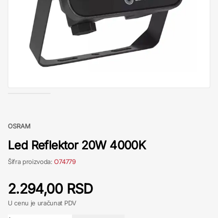
OSRAM
Led Reflektor 20W 4000K
Šifra proizvoda:
O74779
2.294,00 RSD
U cenu je uračunat PDV