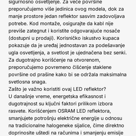
sigurnosno osvetljenje. Za veće površine
preporučujemo više jedinica ovog modela, dok za
manje prostore jedan reflektor sasvim zadovoljava
potrebe. Kod montaže, osigurajte da kabl nije
previše zategnut i koristite odgovarajuće nosače
(dostupni u prodaji). Korisničko iskustvo kupaca
pokazuje da je uređaj jednostavan za podešavanje
ugla osvetljenja, a svetlost je ujednačena bez senki.
Za dugotrajno korišćenje na otvorenom,
preporučujemo povremeno čišćenje staklene
površine od prašine kako bi se održala maksimalna
svetlosna snaga.
Zašto je važno koristiti ovaj LED reflektor?
U današnje vreme, energetska efikasnost i
dugotrajnost su ključni faktori prilikom izbora
rasvete. Korišćenjem OSRAM LED reflektora,
smanjujete potrošnju električne energije u odnosu
na tradicionalne halogeneke sijalice, čime direktno
doprinosite uštedi na računima i smanjenju emisije