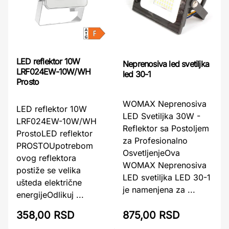
LED reflektor 10W
Neprenosiva led svetiljka
LRF024EW-10W/WH
led 30-1
Prosto
WOMAX Neprenosiva
LED reflektor 10W
LED Svetiljka 30W -
LRF024EW-10W/WH
Reflektor sa Postoljem
ProstoLED reflektor
za Profesionalno
PROSTOUpotrebom
OsvetljenjeOva
ovog reflektora
WOMAX Neprenosiva
postiže se velika
LED svetiljka LED 30-1
ušteda električne
je namenjena za ...
energijeOdlikuj ...
358,00 RSD
875,00 RSD