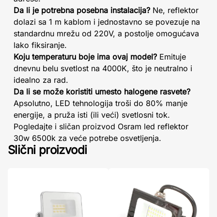
Da li je potrebna posebna instalacija?
Ne, reflektor
dolazi sa 1 m kablom i jednostavno se povezuje na
standardnu mrežu od 220V, a postolje omogućava
lako fiksiranje.
Koju temperaturu boje ima ovaj model?
Emituje
dnevnu belu svetlost na 4000K, što je neutralno i
idealno za rad.
Da li se može koristiti umesto halogene rasvete?
Apsolutno, LED tehnologija troši do 80% manje
energije, a pruža isti (ili veći) svetlosni tok.
Pogledajte i sličan proizvod Osram led reflektor
30w 6500k za veće potrebe osvetljenja.
Slični proizvodi