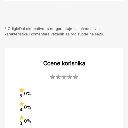
* OdIgleDoLokomotive.rs ne garantuje za tačnost svih
karakteristika i komentara vezanih za proizvode na sajtu.
Ocene korisnika
0%
5
0%
4
0%
3