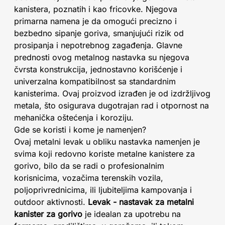
kanistera, poznatih i kao fricovke. Njegova
primarna namena je da omogući precizno i
bezbedno sipanje goriva, smanjujući rizik od
prosipanja i nepotrebnog zagađenja. Glavne
prednosti ovog metalnog nastavka su njegova
čvrsta konstrukcija, jednostavno korišćenje i
univerzalna kompatibilnost sa standardnim
kanisterima. Ovaj proizvod izrađen je od izdržljivog
metala, što osigurava dugotrajan rad i otpornost na
mehanička oštećenja i koroziju.
Gde se koristi i kome je namenjen?
Ovaj metalni levak u obliku nastavka namenjen je
svima koji redovno koriste metalne kanistere za
gorivo, bilo da se radi o profesionalnim
korisnicima, vozačima terenskih vozila,
poljoprivrednicima, ili ljubiteljima kampovanja i
outdoor aktivnosti.
Levak - nastavak za metalni
kanister za gorivo
je idealan za upotrebu na