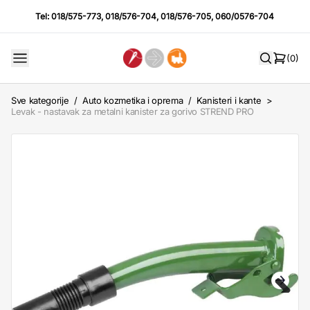
Tel:
018/575-773
,
018/576-704
,
018/576-705
,
060/0576-704
(0)
Sve kategorije
/
Auto kozmetika i oprema
/
Kanisteri i kante
>
Levak - nastavak za metalni kanister za gorivo STREND PRO