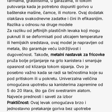
farmama, gradilištima, u garažama, ili tokom
putovanja kada je potrebno dopuniti gorivo u
baštenske mašine, čamce, ili motore. Ovaj dodatak
olakšava svakodnevne zadatke i čini ih efikasnijim.
Razlika u odnosu na druge modele
Za razliku od jeftinijih plastičnih levaka koji mogu
puknuti ili se deformisati pod uticajem temperature
ili hemijskih sredstava, ovaj model je napravljen od
metala, što garantuje veću izdržljivost i
dugovečnost. Takođe,
metalni nastavak za fricovke
pruža bolje prijanjanje na grlo kanistera i smanjuje
opasnost od klizanja tokom sipanja. Ovo je
posebno važno kada se radi sa tečnostima koje su
pod pritiskom ili u pokretu. Univerzalna veličina
omogućava upotrebu sa kanisterima zapremine od
5 do 20 litara, što ga čini svestranim alatom.
Najveće prednosti i saveti za izbor
Praktičnost:
Ovaj levak omogućava brzo i
jednostavno pretakanje goriva bez upotrebe