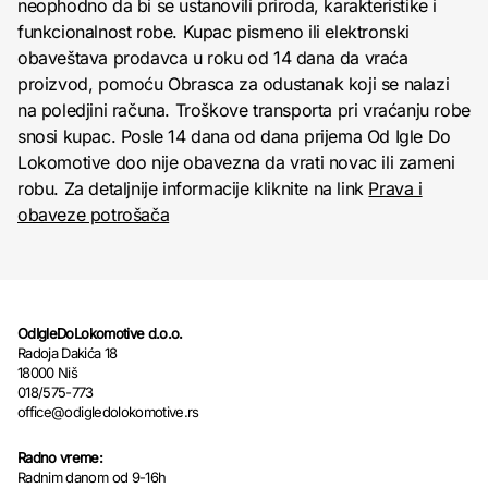
neophodno da bi se ustanovili priroda, karakteristike i
funkcionalnost robe. Kupac pismeno ili elektronski
obaveštava prodavca u roku od 14 dana da vraća
proizvod, pomoću Obrasca za odustanak koji se nalazi
na poledjini računa. Troškove transporta pri vraćanju robe
snosi kupac. Posle 14 dana od dana prijema Od Igle Do
Lokomotive doo nije obavezna da vrati novac ili zameni
robu. Za detaljnije informacije kliknite na link
Prava i
obaveze potrošača
OdIgleDoLokomotive d.o.o.
Radoja Dakića 18
18000 Niš
018/575-773
office@odigledolokomotive.rs
Radno vreme:
Radnim danom od 9-16h