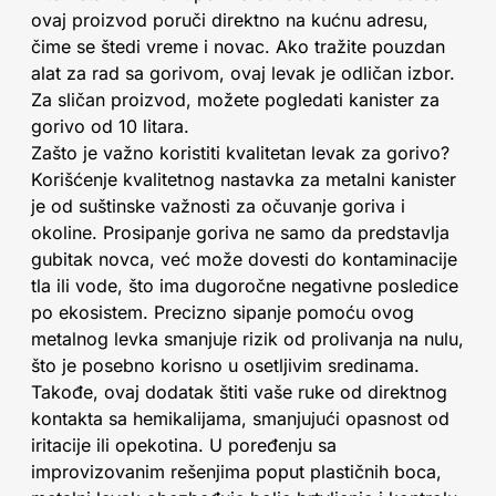
ovaj proizvod poruči direktno na kućnu adresu,
čime se štedi vreme i novac. Ako tražite pouzdan
alat za rad sa gorivom, ovaj levak je odličan izbor.
Za sličan proizvod, možete pogledati kanister za
gorivo od 10 litara.
Zašto je važno koristiti kvalitetan levak za gorivo?
Korišćenje kvalitetnog nastavka za metalni kanister
je od suštinske važnosti za očuvanje goriva i
okoline. Prosipanje goriva ne samo da predstavlja
gubitak novca, već može dovesti do kontaminacije
tla ili vode, što ima dugoročne negativne posledice
po ekosistem. Precizno sipanje pomoću ovog
metalnog levka smanjuje rizik od prolivanja na nulu,
što je posebno korisno u osetljivim sredinama.
Takođe, ovaj dodatak štiti vaše ruke od direktnog
kontakta sa hemikalijama, smanjujući opasnost od
iritacije ili opekotina. U poređenju sa
improvizovanim rešenjima poput plastičnih boca,