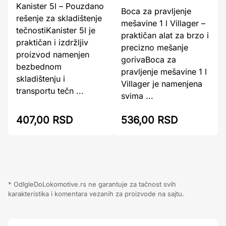
Kanister 5l – Pouzdano
Boca za pravljenje
rešenje za skladištenje
mešavine 1 l Villager –
tečnostiKanister 5l je
praktičan alat za brzo i
praktičan i izdržljiv
precizno mešanje
proizvod namenjen
gorivaBoca za
bezbednom
pravljenje mešavine 1 l
skladištenju i
Villager je namenjena
transportu tečn ...
svima ...
407,00 RSD
536,00 RSD
* OdIgleDoLokomotive.rs ne garantuje za tačnost svih
karakteristika i komentara vezanih za proizvode na sajtu.