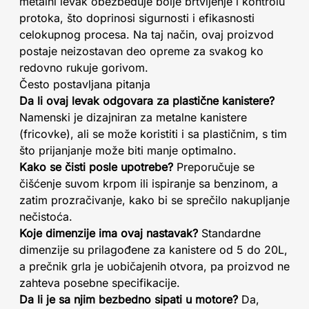
metalni levak obezbeđuje bolje brtvljenje i kontrolu
protoka, što doprinosi sigurnosti i efikasnosti
celokupnog procesa. Na taj način, ovaj proizvod
postaje neizostavan deo opreme za svakog ko
redovno rukuje gorivom.
Često postavljana pitanja
Da li ovaj levak odgovara za plastične kanistere?
Namenski je dizajniran za metalne kanistere
(fricovke), ali se može koristiti i sa plastičnim, s tim
što prijanjanje može biti manje optimalno.
Kako se čisti posle upotrebe?
Preporučuje se
čišćenje suvom krpom ili ispiranje sa benzinom, a
zatim prozračivanje, kako bi se sprečilo nakupljanje
nečistoća.
Koje dimenzije ima ovaj nastavak?
Standardne
dimenzije su prilagođene za kanistere od 5 do 20L,
a prečnik grla je uobičajenih otvora, pa proizvod ne
zahteva posebne specifikacije.
Da li je sa njim bezbedno sipati u motore?
Da,