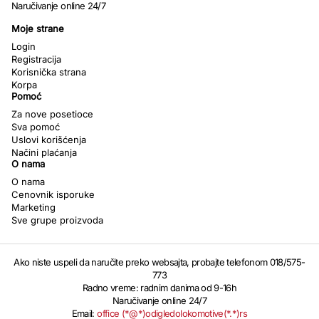
Naručivanje online 24/7
Moje strane
Login
Registracija
Korisnička strana
Korpa
Pomoć
Za nove posetioce
Sva pomoć
Uslovi korišćenja
Načini plaćanja
O nama
O nama
Cenovnik isporuke
Marketing
Sve grupe proizvoda
Ako niste uspeli da naručite preko websajta, probajte telefonom 018/575-
773
Radno vreme: radnim danima od 9-16h
Naručivanje online 24/7
Email:
office (*@*)odigledolokomotive(*.*)rs