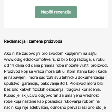
Napiši recenziju
Reklamacija i zamena proizvoda
Ako niste zadovoljni proizvodom kupljenim na sajtu
www.odigledolokomotive.rs, iz bilo kog razloga, u roku
od 14 dana od dana prijema robe možete vratiti proizvod.
Proizvod koji se vraća mora biti u istom stanju kao i kada
je nabavljen i mora sadržati svu tehničku dokumentaciju (
uputstvo, garanciju, pakovanje itd ). Proizvod mora biti
bez bilo kakvih fizičkih oštećenja i tragova korišćenja.
Kupac je isključivo odgovoran za umanjenu vrednost
robe koja nastane kao posledica rukovanja robom na
način koji nije adekvatan, odnosno prevazilazi ono što je