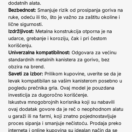
dodatnih alata.
Bezbednost:
Smanjuje rizik od prosipanja goriva na
ruke, odeću ili tlo, što je važno za zaštitu okoline i
lične sigurnosti.
Izdržljivost:
Metalna konstrukcija otporna je na
udarce, grebanje i koroziju, čak i pri čestom
korišćenju.
Univerzalna kompatibilnost:
Odgovara za većinu
standardnih metalnih kanistera za gorivo, bez
obzira na brend.
Saveti za izbor:
Prilikom kupovine, uverite se da je
levak kompatibilan sa vašim kanisterom posebno u
pogledu prečnika grla. Ovaj model je pouzdana
investicija za dugoročno korišćenje.
Iskustva mnogobrojnih korisnika koji su nabavili
ovaj dodatak govore da je reč o neophodnom alatu
u garaži ili na farmi, koji znatno pojednostavljuje
proces sipanja i smanjuje nečistoću. Prodaja preko
interneta i online kupovina su idealan način da se