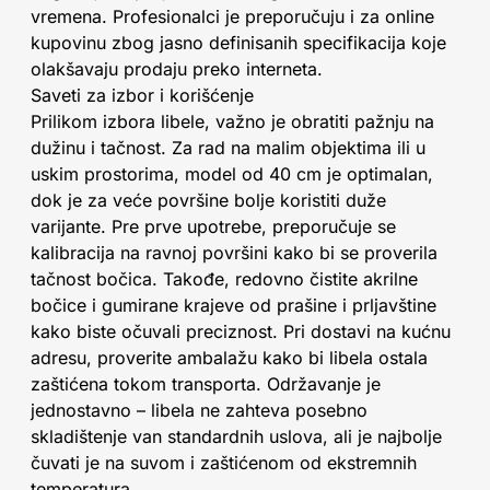
vremena. Profesionalci je preporučuju i za online
kupovinu zbog jasno definisanih specifikacija koje
olakšavaju prodaju preko interneta.
Saveti za izbor i korišćenje
Prilikom izbora libele, važno je obratiti pažnju na
dužinu i tačnost. Za rad na malim objektima ili u
uskim prostorima, model od 40 cm je optimalan,
dok je za veće površine bolje koristiti duže
varijante. Pre prve upotrebe, preporučuje se
kalibracija na ravnoj površini kako bi se proverila
tačnost bočica. Takođe, redovno čistite akrilne
bočice i gumirane krajeve od prašine i prljavštine
kako biste očuvali preciznost. Pri dostavi na kućnu
adresu, proverite ambalažu kako bi libela ostala
zaštićena tokom transporta. Održavanje je
jednostavno – libela ne zahteva posebno
skladištenje van standardnih uslova, ali je najbolje
čuvati je na suvom i zaštićenom od ekstremnih
temperatura.