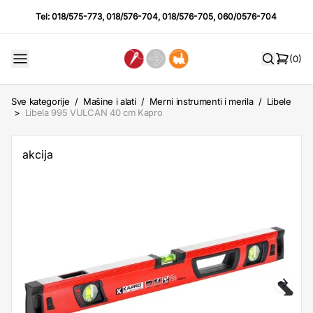
Tel:
018/575-773
,
018/576-704
,
018/576-705
,
060/0576-704
(0)
Sve kategorije
/
Mašine i alati
/
Merni instrumenti i merila
/
Libele
>
Libela 995 VULCAN 40 cm Kapro
akcija