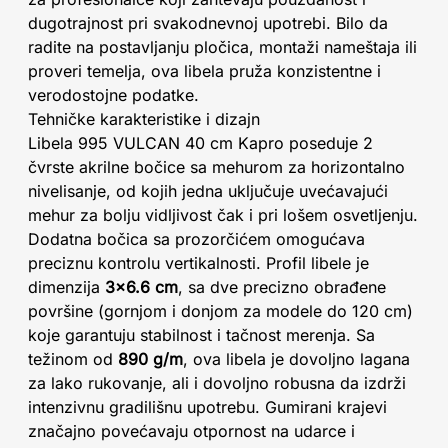
dugotrajnost pri svakodnevnoj upotrebi. Bilo da
radite na postavljanju pločica, montaži nameštaja ili
proveri temelja, ova libela pruža konzistentne i
verodostojne podatke.
Tehničke karakteristike i dizajn
Libela 995 VULCAN 40 cm Kapro poseduje 2
čvrste akrilne bočice sa mehurom za horizontalno
nivelisanje, od kojih jedna uključuje uvećavajući
mehur za bolju vidljivost čak i pri lošem osvetljenju.
Dodatna bočica sa prozorčićem omogućava
preciznu kontrolu vertikalnosti. Profil libele je
dimenzija
3×6.6 cm
, sa dve precizno obrađene
površine (gornjom i donjom za modele do 120 cm)
koje garantuju stabilnost i tačnost merenja. Sa
težinom od
890 g/m
, ova libela je dovoljno lagana
za lako rukovanje, ali i dovoljno robusna da izdrži
intenzivnu gradilišnu upotrebu. Gumirani krajevi
značajno povećavaju otpornost na udarce i