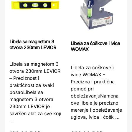
Libela sa magnetom 3
Libela za ćoškove i ivice
otvora 230mm LEVIOR
WOMAX
Libela sa magnetom 3
Libela za ćoškove i
otvora 230mm LEVIOR
ivice WOMAX –
– Preciznost i
Precizna i praktična
praktičnost za svaki
pomoć pri
posaoLibela sa
obeležavanjuNamena
magnetom 3 otvora
ove libele je precizno
230mm LEVIOR je
merenje i obeležavanje
savršen alat za sve koji
uglova, ivica i ćošk ...
...