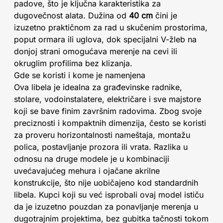
padove, što je ključna karakteristika za
dugovečnost alata. Dužina od
40 cm
čini je
izuzetno praktičnom za rad u skučenim prostorima,
poput ormara ili uglova, dok specijalni V-žleb na
donjoj strani omogućava merenje na cevi ili
okruglim profilima bez klizanja.
Gde se koristi i kome je namenjena
Ova libela je idealna za građevinske radnike,
stolare, vodoinstalatere, električare i sve majstore
koji se bave finim završnim radovima. Zbog svoje
preciznosti i kompaktnih dimenzija, često se koristi
za proveru horizontalnosti nameštaja, montažu
polica, postavljanje prozora ili vrata. Razlika u
odnosu na druge modele je u kombinaciji
uvećavajućeg mehura i ojačane akrilne
konstrukcije, što nije uobičajeno kod standardnih
libela. Kupci koji su već isprobali ovaj model ističu
da je izuzetno pouzdan za ponavljanje merenja u
dugotrajnim projektima, bez gubitka tačnosti tokom