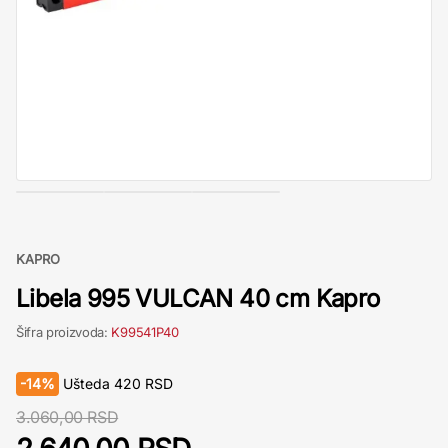
KAPRO
Libela 995 VULCAN 40 cm Kapro
Šifra proizvoda:
K99541P40
-
14%
Ušteda
420
RSD
3.060,00 RSD