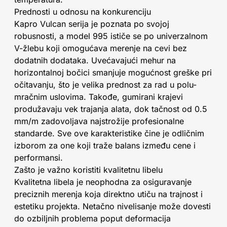
Prednosti u odnosu na konkurenciju
Kapro Vulcan serija je poznata po svojoj
robusnosti, a model 995 ističe se po univerzalnom
V-žlebu koji omogućava merenje na cevi bez
dodatnih dodataka. Uvećavajući mehur na
horizontalnoj bočici smanjuje mogućnost greške pri
očitavanju, što je velika prednost za rad u polu-
mračnim uslovima. Takođe, gumirani krajevi
produžavaju vek trajanja alata, dok tačnost od 0.5
mm/m zadovoljava najstrožije profesionalne
standarde. Sve ove karakteristike čine je odličnim
izborom za one koji traže balans između cene i
performansi.
Zašto je važno koristiti kvalitetnu libelu
Kvalitetna libela je neophodna za osiguravanje
preciznih merenja koja direktno utiču na trajnost i
estetiku projekta. Netačno nivelisanje može dovesti
do ozbiljnih problema poput deformacija