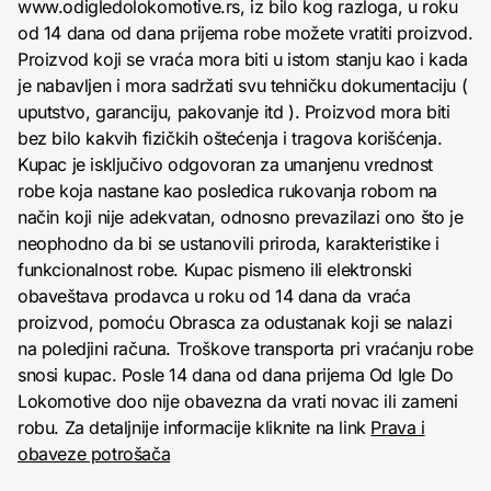
www.odigledolokomotive.rs, iz bilo kog razloga, u roku
od 14 dana od dana prijema robe možete vratiti proizvod.
Proizvod koji se vraća mora biti u istom stanju kao i kada
je nabavljen i mora sadržati svu tehničku dokumentaciju (
uputstvo, garanciju, pakovanje itd ). Proizvod mora biti
bez bilo kakvih fizičkih oštećenja i tragova korišćenja.
Kupac je isključivo odgovoran za umanjenu vrednost
robe koja nastane kao posledica rukovanja robom na
način koji nije adekvatan, odnosno prevazilazi ono što je
neophodno da bi se ustanovili priroda, karakteristike i
funkcionalnost robe. Kupac pismeno ili elektronski
obaveštava prodavca u roku od 14 dana da vraća
proizvod, pomoću Obrasca za odustanak koji se nalazi
na poledjini računa. Troškove transporta pri vraćanju robe
snosi kupac. Posle 14 dana od dana prijema Od Igle Do
Lokomotive doo nije obavezna da vrati novac ili zameni
robu. Za detaljnije informacije kliknite na link
Prava i
obaveze potrošača