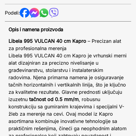
Podeli:
Opis i namena proizvoda
Libela 995 VULCAN 40 cm Kapro
– Precizan alat
za profesionalna merenja
Libela 995 VULCAN 40 cm Kapro je vrhunski merni
alat dizajniran za precizno nivelisanje u
građevinarstvu, stolarstvu i instalaterskim
radovima. Njena primarna namena je osiguravanje
tačnih horizontalnih i vertikalnih linija, što je ključno
za kvalitetne rezultate. Glavne prednosti uključuju
izuzetnu
tačnost od 0.5 mm/m
, robusnu
konstrukciju sa gumiranim krajevima i specijalni V-
žleb za merenje na cevi. Ovaj model iz Kapro
asortimana kombinuje inovativne tehnologije sa
praktičnim rešenjima, čineći ga neophodnim alatom
za profesionalce koji zahtevaju pouzdanost i