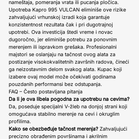
nameštaja, pomeranja vrata ili pucanja pločica.
Upotreba Kapro 995 VULCAN eliminiše ove rizike
zahvaljujući vrhunskoj izradi koja garantuje
konzistentnost rezultata čak i pri dugotrajnoj
upotrebi. Ova investicija štedi vreme i novac
dugoročno, jer eliminiše potrebu za ponovnim
merenjem ili ispravkom grešaka. Profesionalni
majstori se oslanjaju na tačnost ovog alata za
postizanje visokokvalitetnih završnih radova, čineći
ga neizostavnim delom svakog alata. Kupac koji
izabere ovaj model može očekivati godinama
pouzdanih performansi bez odstupanja.
FAQ – Često postavljana pitanja
Da li je ova libela pogodna za upotrebu na cevima?
Da, poseduje specijalni V-žleb na donjoj strani koji
omogućava stabilno merenje na cevi i okruglim
profilima.
Kako se obezbeđuje tačnost merenja?
Zahvaljujući
precizno obrađenim površinama i akrilnim