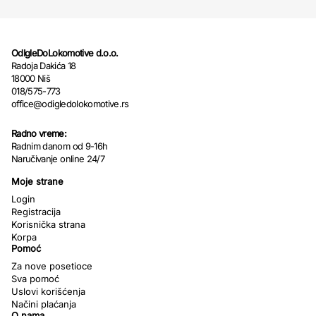
OdIgleDoLokomotive d.o.o.
Radoja Dakića 18
18000 Niš
018/575-773
office@odigledolokomotive.rs
Radno vreme:
Radnim danom od 9-16h
Naručivanje online 24/7
Moje strane
Login
Registracija
Korisnička strana
Korpa
Pomoć
Za nove posetioce
Sva pomoć
Uslovi korišćenja
Načini plaćanja
O nama