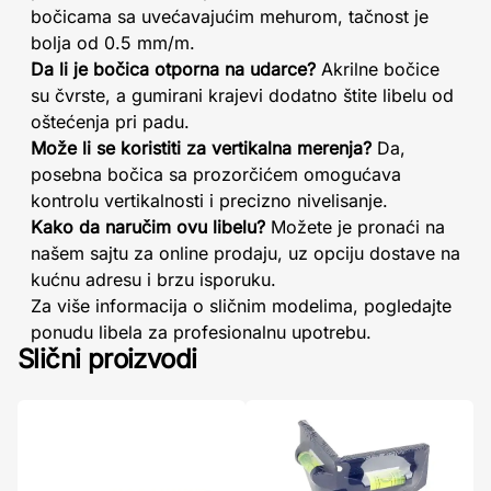
bočicama sa uvećavajućim mehurom, tačnost je
bolja od 0.5 mm/m.
Da li je bočica otporna na udarce?
Akrilne bočice
su čvrste, a gumirani krajevi dodatno štite libelu od
oštećenja pri padu.
Može li se koristiti za vertikalna merenja?
Da,
posebna bočica sa prozorčićem omogućava
kontrolu vertikalnosti i precizno nivelisanje.
Kako da naručim ovu libelu?
Možete je pronaći na
našem sajtu za online prodaju, uz opciju dostave na
kućnu adresu i brzu isporuku.
Za više informacija o sličnim modelima, pogledajte
ponudu libela za profesionalnu upotrebu.
Slični proizvodi