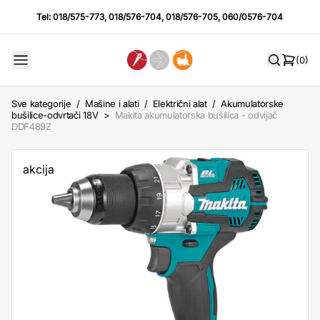
Tel:
018/575-773
,
018/576-704
,
018/576-705
,
060/0576-704
(0)
Sve kategorije
/
Mašine i alati
/
Električni alat
/
Akumulatorske
bušilice-odvrtači 18V
>
Makita akumulatorska bušilica - odvijač
DDF489Z
akcija