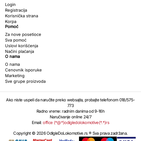
Login
Registracija
Korisnička strana
Korpa
Pomoć
Za nove posetioce
Sva pomoć
Uslovi korišćenja
Načini plaćanja
O nama
O nama
Cenovnik isporuke
Marketing
Sve grupe proizvoda
Ako niste uspeli da naručite preko websajta, probajte telefonom 018/575-
773
Radno vreme: radnim danima od 9-16h
Naručivanje online 24/7
Email:
office (*@*)odigledolokomotive(*.*)rs
Copyright © 2026 OdIgleDoLokomotive.rs ® Sva prava zadržana.