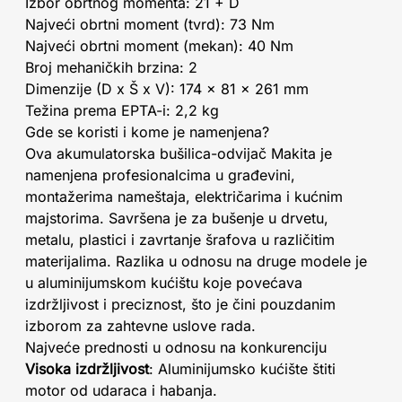
Izbor obrtnog momenta: 21 + D
Najveći obrtni moment (tvrd): 73 Nm
Najveći obrtni moment (mekan): 40 Nm
Broj mehaničkih brzina: 2
Dimenzije (D x Š x V): 174 x 81 x 261 mm
Težina prema EPTA-i: 2,2 kg
Gde se koristi i kome je namenjena?
Ova akumulatorska bušilica-odvijač Makita je
namenjena profesionalcima u građevini,
montažerima nameštaja, električarima i kućnim
majstorima. Savršena je za bušenje u drvetu,
metalu, plastici i zavrtanje šrafova u različitim
materijalima. Razlika u odnosu na druge modele je
u aluminijumskom kućištu koje povećava
izdržljivost i preciznost, što je čini pouzdanim
izborom za zahtevne uslove rada.
Najveće prednosti u odnosu na konkurenciju
Visoka izdržljivost
: Aluminijumsko kućište štiti
motor od udaraca i habanja.