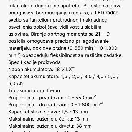
ruku tokom dugotrajne upotrebe. Brzostezna glava
omogućava brzo menjanje umetaka, a
LED radno
svetlo
sa funkcijom prethodnog i naknadnog
osvetljenja poboljšava vidljivost u slabijim
uslovima. Biranje obrtnog momenta sa 21 + D
pozicija omogućava precizno prilagođavanje
materijalu, dok dve brzine (0-550 min⁻¹ i 0-1.800
min⁻¹) obezbeđuju fleksibilnost za različite zadatke.
Specifikacije proizvoda
Napon akumulatora: 18 V LXT
Kapacitet akumulatora: 1,5 / 2,0 / 3,0 / 4,0 / 5,0 /
6,0 Ah
Tip akumulatora: Li-ion
Broj obrtaja - prva brzina: 0 - 550 min⁻¹
Broj obrtaja - druga brzina: 0 - 1.800 min⁻¹
Kapacitet stezne glave: 1,5 - 13 mm
Maksimalno bušenje u čeliku: 13 mm
Maksimalno bušenje u drvetu: 38 mm