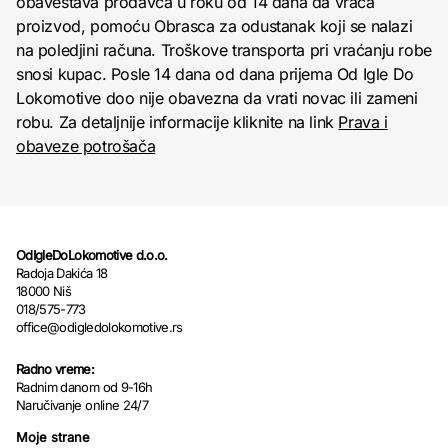
obaveštava prodavca u roku od 14 dana da vraća
proizvod, pomoću Obrasca za odustanak koji se nalazi
na poledjini računa. Troškove transporta pri vraćanju robe
snosi kupac. Posle 14 dana od dana prijema Od Igle Do
Lokomotive doo nije obavezna da vrati novac ili zameni
robu. Za detaljnije informacije kliknite na link
Prava i
obaveze potrošača
OdIgleDoLokomotive d.o.o.
Radoja Dakića 18
18000 Niš
018/575-773
office@odigledolokomotive.rs
Radno vreme:
Radnim danom od 9-16h
Naručivanje online 24/7
Moje strane