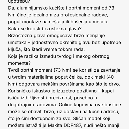
upotrebu?
Da, aluminijumsko kućište i obrtni moment od 73
Nm čine je idealnom za profesionalne radove,
poput montaže nameštaja ili bušenja u metalu.
Kako se koristi brzostezna glava?
Brzostezna glava omogućava brzo menjanje
umetaka – jednostavno okrenite glavu bez upotrebe
ključa, što štedi vreme tokom rada.
Koja je razlika između tvrdog i mekog obrtnog
momenta?
Tvrdi obrtni moment (73 Nm) se koristi za zavrtanje
u tvrdim materijalima poput čelika, dok meki (40
Nm) odgovara mekšim površinama kao što je drvo.
Korisničko iskustvo je izuzetno pozitivno – kupci
ističu izdržljivost i preciznost, posebno u
dugotrajnim radovima. Online kupovina ove bušilice
može se obaviti brzo, uz dostavu na kućnu adresu,
što je čini dostupnom za sve. Sličan model koji
možete istražiti je Makita DDF487, nudi nešto manji