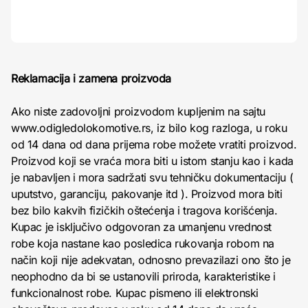
Reklamacija i zamena proizvoda
Ako niste zadovoljni proizvodom kupljenim na sajtu
www.odigledolokomotive.rs, iz bilo kog razloga, u roku
od 14 dana od dana prijema robe možete vratiti proizvod.
Proizvod koji se vraća mora biti u istom stanju kao i kada
je nabavljen i mora sadržati svu tehničku dokumentaciju (
uputstvo, garanciju, pakovanje itd ). Proizvod mora biti
bez bilo kakvih fizičkih oštećenja i tragova korišćenja.
Kupac je isključivo odgovoran za umanjenu vrednost
robe koja nastane kao posledica rukovanja robom na
način koji nije adekvatan, odnosno prevazilazi ono što je
neophodno da bi se ustanovili priroda, karakteristike i
funkcionalnost robe. Kupac pismeno ili elektronski