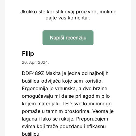
Ukoliko ste koristili ovaj proizvod, molimo
dajte vaš komentar.
Napiši recenziju
Filip
20. Apr, 2024.
DDF489Z Makita je jedna od najboljih
bušilica-odvijača koje sam koristio.
Ergonomija je vrhunska, a dve brzine
omogućavaju mi da se prilagodim bilo
kojem materijalu. LED svetlo mi mnogo
pomaže u tamnim prostorima. Veoma je
lagana i lako se rukuje. Preporučujem
svima koji traže pouzdanu i efikasnu
bušilicu