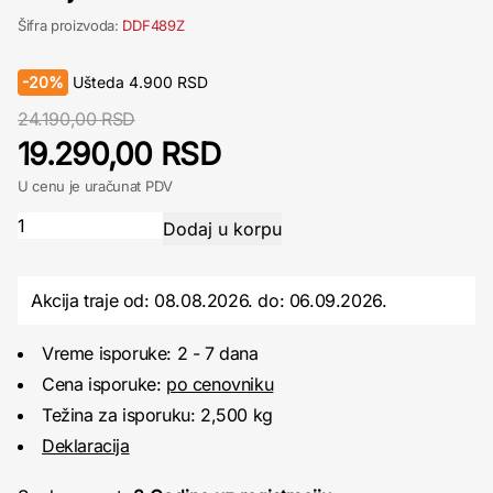
Šifra proizvoda:
DDF489Z
-
20%
Ušteda
4.900
RSD
24.190,00 RSD
19.290,00 RSD
U cenu je uračunat PDV
Akcija traje od: 08.08.2026.
do:
06.09.2026.
Vreme isporuke: 2 - 7 dana
Cena isporuke:
po cenovniku
Težina za isporuku: 2,500 kg
Deklaracija