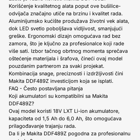
Korišćenje kvalitetnog alata poput ove bušilice-
odvijača značajno utiče na brzinu i kvalitet rada.
Aluminijumsko kućište produžava životni vek alata,
dok LED svetlo poboljšava vidljivost, smanjujući
greške. Ergonomski dizajn omogućava rad bez
zamora, što je ključno za profesionalce koji rade
više sati. Izbor tačnog obrtnog momenta sprečava
oštećenje materijala i šrafova, čineći ovaj model
pouzdanim partnerom za svaki projekat.
Kombinacija snage, preciznosti i izdržljivosti čini
Makita DDF489Z investicijom koja se isplati.
FAQ - Često postavljana pitanja
Koji akumulatori su kompatibilni sa Makita
DDF489Z?
Ovaj model koristi 18V LXT Li-ion akumulatore,
kapaciteta od 1,5 Ah do 6,0 Ah, što omogućava
prilagođavanje trajanju rada.
Da li je Makita DDF489Z pogodna za profesionalnu