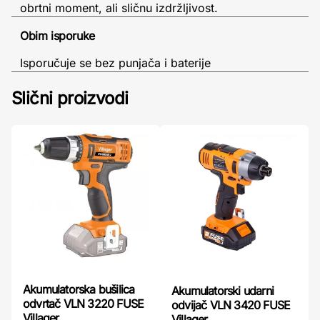
obrtni moment, ali sličnu izdržljivost.
Obim isporuke
Isporučuje se bez punjača i baterije
Slični proizvodi
Akumulatorska bušilica
Akumulatorski udarni
odvrtač VLN 3220 FUSE
odvijač VLN 3420 FUSE
Villager
Villager