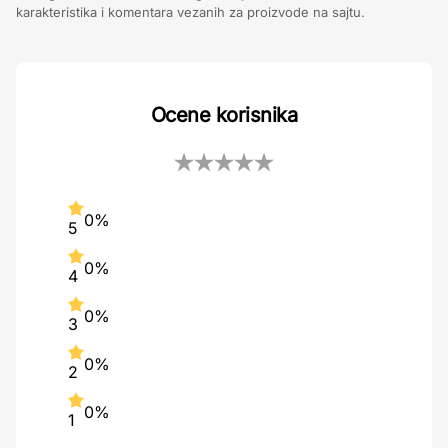
karakteristika i komentara vezanih za proizvode na sajtu.
Ocene korisnika
0%
5
0%
4
0%
3
0%
2
0%
1