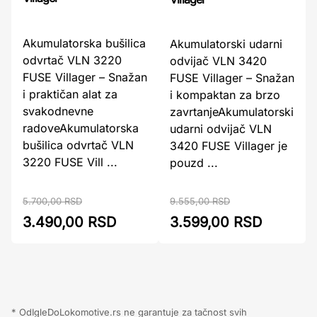
Akumulatorska bušilica
Akumulatorski udarni
odvrtač VLN 3220
odvijač VLN 3420
FUSE Villager – Snažan
FUSE Villager – Snažan
i praktičan alat za
i kompaktan za brzo
svakodnevne
zavrtanjeAkumulatorski
radoveAkumulatorska
udarni odvijač VLN
bušilica odvrtač VLN
3420 FUSE Villager je
3220 FUSE Vill ...
pouzd ...
9.555,00 RSD
5.700,00 RSD
3.599,00 RSD
3.490,00 RSD
* OdIgleDoLokomotive.rs ne garantuje za tačnost svih