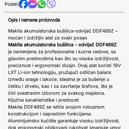
Podeli:
Opis i namena proizvoda
Makita akumulatorska bušilica-odvijač DDF489Z –
moćan i izdržljiv alat za svaki posao
Makita akumulatorska bušilica - odvijač DDF489Z
je namenjena za profesionalne i kućne radove, sa
glavnim prednostima kao što su visoka izdržljivost,
preciznost i ergonomski dizajn. Ovaj alat koristi 18V
LXT Li-ion tehnologiju, pružajući odličan balans
između snage i lakoće. Idealna je za bušenje u
čeliku i drvetu, kao i za zavrtanje šrafova, što je
čini svestranim izborom za svakog majstora.
Ključne karakteristike i prednosti
Makita DDF489Z se ističe svojom robusnom
konstrukcijom i naprednim funkcijama.
Aluminijumsko kućište garantuje visoku izdržljivost,
dok ergonomski oblikovani rukohvat smanjuje umor