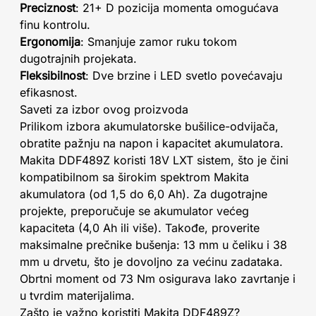
Preciznost
: 21+ D pozicija momenta omogućava
finu kontrolu.
Ergonomija
: Smanjuje zamor ruku tokom
dugotrajnih projekata.
Fleksibilnost
: Dve brzine i LED svetlo povećavaju
efikasnost.
Saveti za izbor ovog proizvoda
Prilikom izbora akumulatorske bušilice-odvijača,
obratite pažnju na napon i kapacitet akumulatora.
Makita DDF489Z koristi 18V LXT sistem, što je čini
kompatibilnom sa širokim spektrom Makita
akumulatora (od 1,5 do 6,0 Ah). Za dugotrajne
projekte, preporučuje se akumulator većeg
kapaciteta (4,0 Ah ili više). Takođe, proverite
maksimalne prečnike bušenja: 13 mm u čeliku i 38
mm u drvetu, što je dovoljno za većinu zadataka.
Obrtni moment od 73 Nm osigurava lako zavrtanje i
u tvrdim materijalima.
Zašto je važno koristiti Makita DDF489Z?