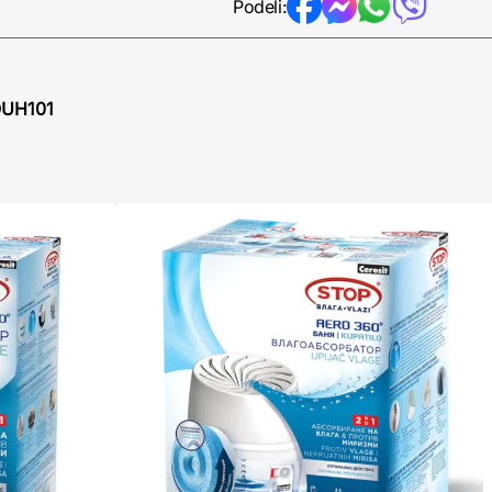
Podeli:
OUH101