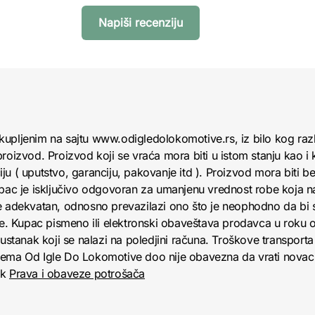
Napiši recenziju
kupljenim na sajtu www.odigledolokomotive.rs, iz bilo kog raz
roizvod. Proizvod koji se vraća mora biti u istom stanju kao i 
u ( uputstvo, garanciju, pakovanje itd ). Proizvod mora biti bez
upac je isključivo odgovoran za umanjenu vrednost robe koja 
e adekvatan, odnosno prevazilazi ono što je neophodno da bi se
obe. Kupac pismeno ili elektronski obaveštava prodavca u roku
anak koji se nalazi na poledjini računa. Troškove transporta 
jema Od Igle Do Lokomotive doo nije obavezna da vrati novac 
nk
Prava i obaveze potrošača