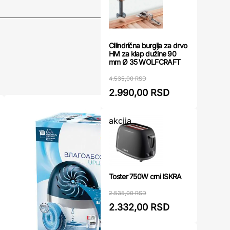
Cilindrična burgija za drvo
HM za klap dužine 90
mm Ø 35 WOLFCRAFT
4.535,00 RSD
2.990,00 RSD
akcija
Toster 750W crni ISKRA
2.535,00 RSD
2.332,00 RSD