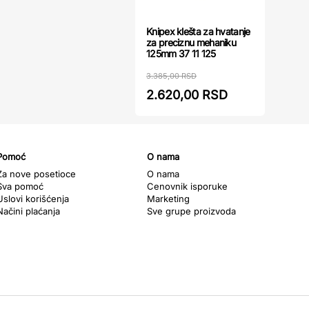
Knipex klešta za hvatanje
za preciznu mehaniku
125mm 37 11 125
3.385,00 RSD
2.620,00 RSD
Pomoć
O nama
Za nove posetioce
O nama
Sva pomoć
Cenovnik isporuke
Uslovi korišćenja
Marketing
Načini plaćanja
Sve grupe proizvoda