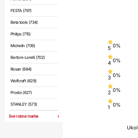
FESTA (797)
Beta tools (734)
Philips (715)
0%
Michelin (709)
5
Bertoni-Lorelli (702)
0%
4
Rosan (684)
0%
3
Wolfcraft (629)
0%
2
Prosto (627)
STANLEY (573)
0%
1
Sve robne marke
Ukol