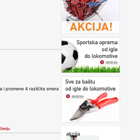
a
a i promene 4 različita smera
iženju
akcija