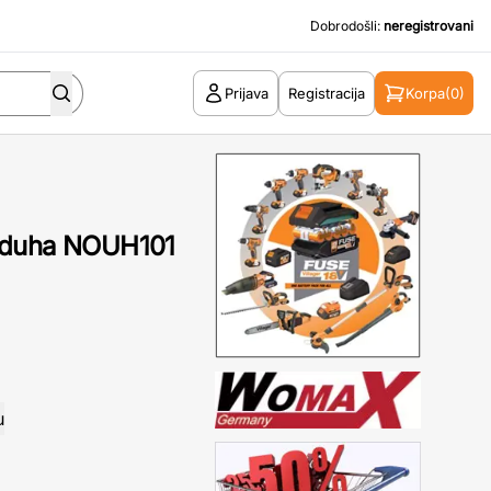
Dobrodošli:
neregistrovani
Prijava
Registracija
Korpa
(0)
zduha NOUH101