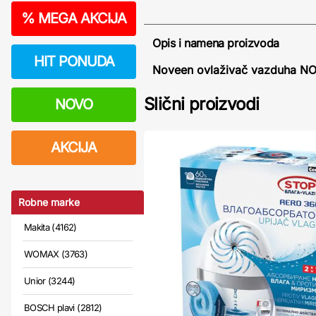
%
MEGA AKCIJA
Opis i namena proizvoda
HIT PONUDA
Noveen ovlaživač vazduha N
Slični proizvodi
NOVO
AKCIJA
Robne marke
Makita (4162)
WOMAX (3763)
Unior (3244)
BOSCH plavi (2812)