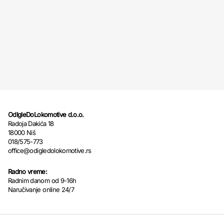
OdIgleDoLokomotive d.o.o.
Radoja Dakića 18
18000 Niš
018/575-773
office@odigledolokomotive.rs
Radno vreme:
Radnim danom od 9-16h
Naručivanje online 24/7