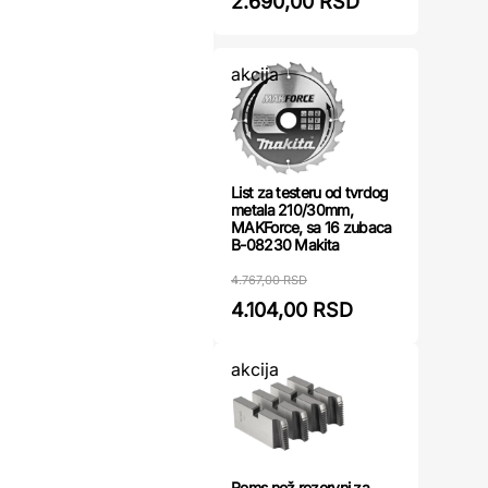
2.690,00 RSD
akcija
List za testeru od tvrdog
metala 210/30mm,
MAKForce, sa 16 zubaca
B-08230 Makita
4.767,00 RSD
4.104,00 RSD
akcija
Rems nož rezervni za