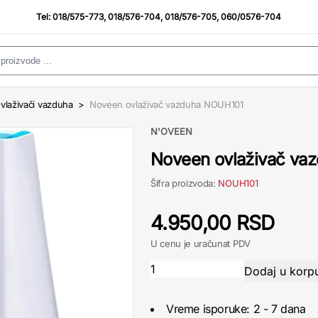
Tel:
018/575-773
,
018/576-704
,
018/576-705
,
060/0576-704
vlaživači vazduha
>
Noveen ovlaživač vazduha NOUH101
N'OVEEN
Noveen ovlaživač va
Šifra proizvoda:
NOUH101
4.950,00 RSD
U cenu je uračunat PDV
Vreme isporuke: 2 - 7 dana