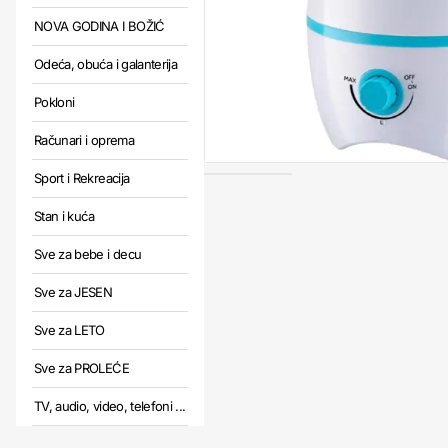
NOVA GODINA I BOŽIĆ
Odeća, obuća i galanterija
Pokloni
Računari i oprema
Sport i Rekreacija
Stan i kuća
Sve za bebe i decu
Sve za JESEN
Sve za LETO
Sve za PROLEĆE
TV, audio, video, telefoni ...