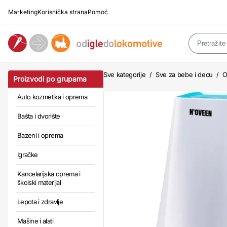
Marketing
Korisnička strana
Pomoć
Sve kategorije
/
Sve za bebe i decu
/
O
Proizvodi po grupama
Auto kozmetika i oprema
Bašta i dvorište
Bazeni i oprema
Igračke
Kancelarijska oprema i
školski materijal
Lepota i zdravlje
Mašine i alati