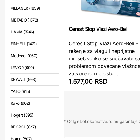
VILLAGER (1859)
METABO (1672)
Ceresit Stop Vlazi Aero-Beli
HAMA (1546)
Ceresit Stop Vlazi Aero-Beli -
EINHELL (1471)
rešenje za vlagu i neprijatne
Modeco (1060)
miriseUkoliko se suočavate s
problemom povećane vlažnost
LEVIOR (999)
zatvorenom prosto ...
DEWALT (993)
1.577,00 RSD
YATO (915)
Ruko (902)
Hogert (895)
* OdIgleDoLokomotive.rs ne garantuje za
BEOROL (847)
Home (807)