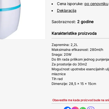
Cena isporuke:
po cenovniku
Deklaracija
Saobraznost:
2 godine
Karakteristike proizvoda
Zapremina: 2,2L
Maksimalna efikasnost: 280ml/h
Snaga: 20W
Do 8h rada prilikom jednog punjenj
Za prostorije do 30m2
Mogućnost upotrebe esencijalnih ulj
mlaznice
Tih rad
Dimenzije: 28,5 x 15 x 15cm
Obavestite me kada proizvod bude na sn