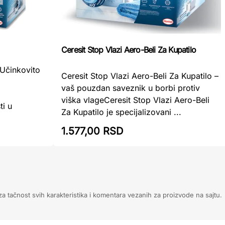
Ceresit Stop Vlazi Aero-Beli Za Kupatilo
 Učinkovito
Ceresit Stop Vlazi Aero-Beli Za Kupatilo –
vaš pouzdan saveznik u borbi protiv
a
viška vlageCeresit Stop Vlazi Aero-Beli
i u
Za Kupatilo je specijalizovani ...
1.577,00 RSD
 tačnost svih karakteristika i komentara vezanih za proizvode na sajtu.