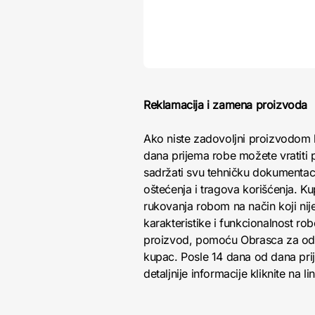
Reklamacija i zamena proizvoda
Ako niste zadovoljni proizvodom 
dana prijema robe možete vratiti p
sadržati svu tehničku dokumentacij
oštećenja i tragova korišćenja. K
rukovanja robom na način koji nij
karakteristike i funkcionalnost r
proizvod, pomoću Obrasca za odust
kupac. Posle 14 dana od dana pri
detaljnije informacije kliknite na li