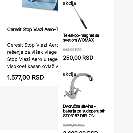
akcija
Ceresit Stop Vlazi Aero-Teget
Ovlaživa
Teleskop-magnet sa
svetlom WOMAX
Ceresit Stop Vlazi Aero - Teget - Efikasno
668,00 RSD
rešenje za višak vlage u prostoruCeresit
Ovlaživa
250,00 RSD
Stop Vlazi Aero u teget boji je
...
visokoefikasan ovlaživač vazduha, ...
akcija
1.577,00 RSD
2.869,
Dvoručna slavina -
baterija za sudoperu sth
ST03167 DIPLON
3.900,00 RSD