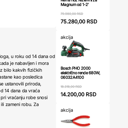
Magnum od 1-2'
79.980,00 RSD
75.280,00 RSD
akcija
loga, u roku od 14 dana od
kada je nabavljen i mora
Bosch PHO 2000
 bilo kakvih fizičkih
električno rende 680W,
nastane kao posledica
06032A4100
 ustanovili priroda,
18.318,00 RSD
 od 14 dana da vraća
14.200,00 RSD
pri vraćanju robe snosi
ili zameni robu. Za
akcija