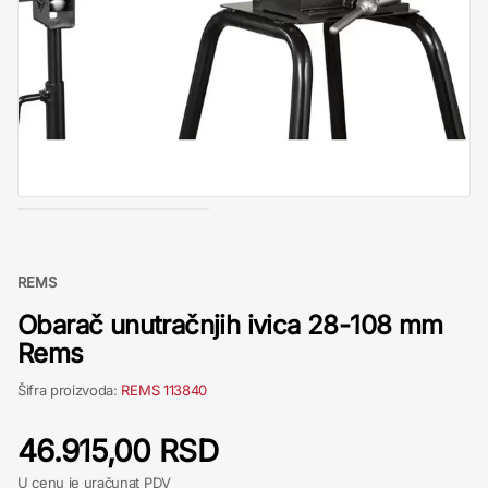
REMS
Obarač unutračnjih ivica 28-108 mm
Rems
Šifra proizvoda:
REMS 113840
46.915,00 RSD
U cenu je uračunat PDV