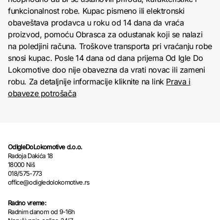
funkcionalnost robe. Kupac pismeno ili elektronski
obaveštava prodavca u roku od 14 dana da vraća
proizvod, pomoću Obrasca za odustanak koji se nalazi
na poledjini računa. Troškove transporta pri vraćanju robe
snosi kupac. Posle 14 dana od dana prijema Od Igle Do
Lokomotive doo nije obavezna da vrati novac ili zameni
robu. Za detaljnije informacije kliknite na link
Prava i
obaveze potrošača
OdIgleDoLokomotive d.o.o.
Radoja Dakića 18
18000 Niš
018/575-773
office@odigledolokomotive.rs
Radno vreme:
Radnim danom od 9-16h