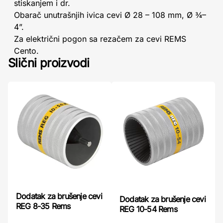
stiskanjem i dr.
Obarač unutrašnjih ivica cevi Ø 28 – 108 mm, Ø ¾–
4”.
Za električni pogon sa rezačem za cevi REMS
Cento.
Slični proizvodi
Dodatak za brušenje cevi
Dodatak za brušenje cevi
REG 8-35 Rems
REG 10-54 Rems