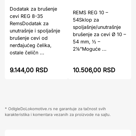
Dodatak za brušenje
REMS REG 10 –
cevi REG 8-35
54Sklop za
RemsDodatak za
spoljašnje/unutrašnje
unutrašnje i spoljašnje
brušenje za cevi Ø 10 –
brušenje cevi od
54 mm, ½ –
nerđajućeg čelika,
2⅛”Moguće ...
ostale čeličn ...
9.144,00 RSD
10.506,00 RSD
* OdIgleDoLokomotive.rs ne garantuje za tačnost svih
karakteristika i komentara vezanih za proizvode na sajtu.