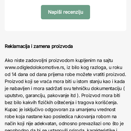
Napiši recenziju
Reklamacija i zamena proizvoda
Ako niste zadovoljni proizvodom kupljenim na sajtu
www.odigledolokomotive.rs, iz bilo kog razloga, u roku
od 14 dana od dana prijema robe možete vratiti proizvod.
Proizvod koji se vraća mora biti u istom stanju kao i kada
je nabavljen i mora sadržati svu tehničku dokumentaciju (
uputstvo, garanciju, pakovanje itd ). Proizvod mora biti
bez bilo kakvih fizičkih oštećenja i tragova korišćenja.
Kupac je isključivo odgovoran za umanjenu vrednost
robe koja nastane kao posledica rukovanja robom na
način koji nije adekvatan, odnosno prevazilazi ono što je
neophodno da bi se ustanovili priroda, karakteristike i