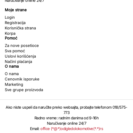
Naručivanje online 24/7
Moje strane
Login
Registracija
Korisnička strana
Korpa
Pomoć
Za nove posetioce
Sva pomoć
Uslovi korišćenja
Načini plaćanja
O nama
O nama
Cenovnik isporuke
Marketing
Sve grupe proizvoda
Ako niste uspeli da naručite preko websajta, probajte telefonom 018/575-
773
Radno vreme: radnim danima od 9-16h
Naručivanje online 24/7
Email:
office (*@*)odigledolokomotive(*.*)rs