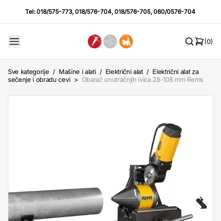
Tel:
018/575-773
,
018/576-704
,
018/576-705
,
060/0576-704
(0)
Sve kategorije
/
Mašine i alati
/
Električni alat
/
Električni alat za
sečenje i obradu cevi
>
Obarač unutračnjih ivica 28-108 mm Rems