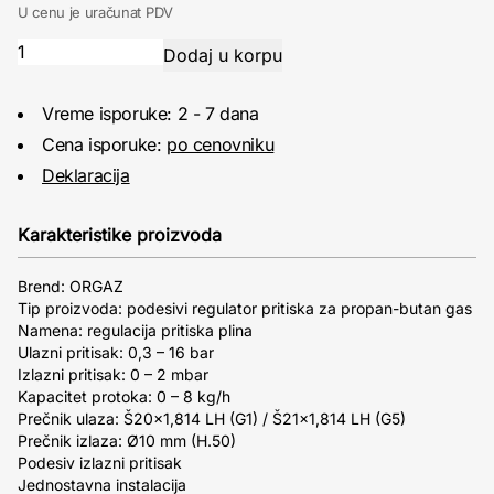
U cenu je uračunat PDV
Vreme isporuke: 2 - 7 dana
Cena isporuke:
po cenovniku
Deklaracija
Karakteristike proizvoda
Brend: ORGAZ
Tip proizvoda: podesivi regulator pritiska za propan-butan gas
Namena: regulacija pritiska plina
Ulazni pritisak: 0,3 – 16 bar
Izlazni pritisak: 0 – 2 mbar
Kapacitet protoka: 0 – 8 kg/h
Prečnik ulaza: Š20x1,814 LH (G1) / Š21x1,814 LH (G5)
Prečnik izlaza: Ø10 mm (H.50)
Podesiv izlazni pritisak
Jednostavna instalacija