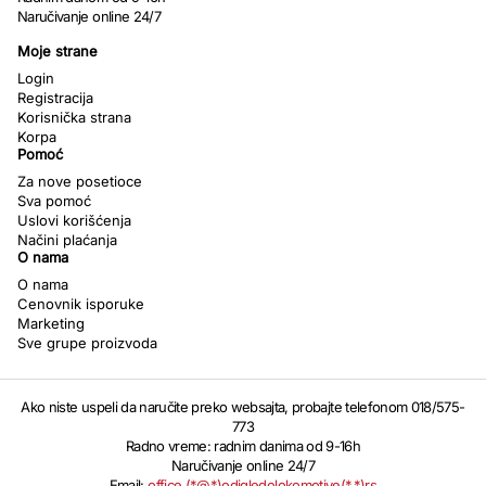
Naručivanje online 24/7
Moje strane
Login
Registracija
Korisnička strana
Korpa
Pomoć
Za nove posetioce
Sva pomoć
Uslovi korišćenja
Načini plaćanja
O nama
O nama
Cenovnik isporuke
Marketing
Sve grupe proizvoda
Ako niste uspeli da naručite preko websajta, probajte telefonom 018/575-
773
Radno vreme: radnim danima od 9-16h
Naručivanje online 24/7
Email:
office (*@*)odigledolokomotive(*.*)rs