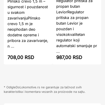
Regulator pritiska za
Plinsko crevo 1,5 m –
propan butan
sigurnost i pouzdanost
LeviorRegulator
u svakom
pritiska za propan
zavarivanjuPlinsko
butan Levior je
crevo 1,5 m je
pouzdan i
neophodan deo
visokokvalitetan
dodatne opreme i
regulator koji
pribora za zavarivanje,
automatski smanjuje pr
n ...
...
708,00 RSD
987,00 RSD
* OdIgleDoLokomotive.rs ne garantuje za tačnost svih
karakteristika i komentara vezanih za proizvode na sajtu.