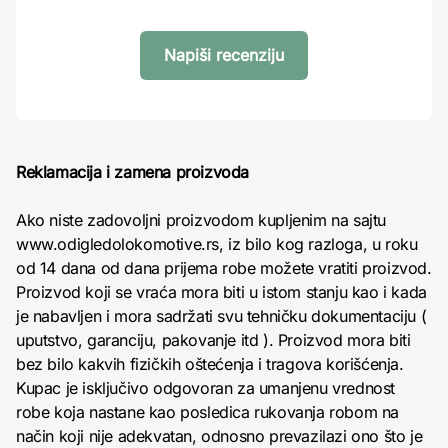
Napiši recenziju
Reklamacija i zamena proizvoda
Ako niste zadovoljni proizvodom kupljenim na sajtu
www.odigledolokomotive.rs, iz bilo kog razloga, u roku
od 14 dana od dana prijema robe možete vratiti proizvod.
Proizvod koji se vraća mora biti u istom stanju kao i kada
je nabavljen i mora sadržati svu tehničku dokumentaciju (
uputstvo, garanciju, pakovanje itd ). Proizvod mora biti
bez bilo kakvih fizičkih oštećenja i tragova korišćenja.
Kupac je isključivo odgovoran za umanjenu vrednost
robe koja nastane kao posledica rukovanja robom na
način koji nije adekvatan, odnosno prevazilazi ono što je