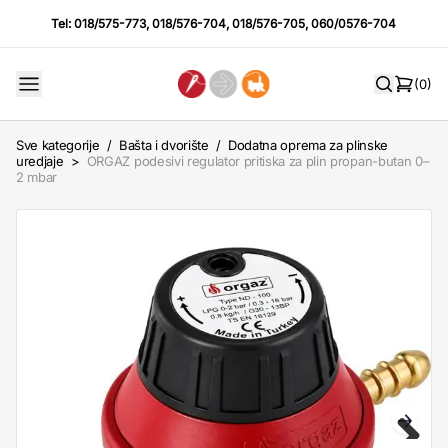
Tel:
018/575-773
,
018/576-704
,
018/576-705
,
060/0576-704
(0)
Sve kategorije
/
Bašta i dvorište
/
Dodatna oprema za plinske
uredjaje
>
ORGAZ podesivi regulator pritiska za plin propan-butan 0–
2 mbar