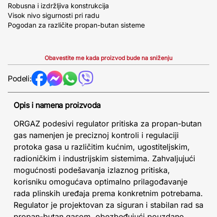
Robusna i izdržljiva konstrukcija
Visok nivo sigurnosti pri radu
Pogodan za različite propan-butan sisteme
Obavestite me kada proizvod bude na sniženju
Podeli:
Opis i namena proizvoda
ORGAZ podesivi regulator pritiska za propan-butan
gas namenjen je preciznoj kontroli i regulaciji
protoka gasa u različitim kućnim, ugostiteljskim,
radioničkim i industrijskim sistemima. Zahvaljujući
mogućnosti podešavanja izlaznog pritiska,
korisniku omogućava optimalno prilagođavanje
rada plinskih uređaja prema konkretnim potrebama.
Regulator je projektovan za siguran i stabilan rad sa
propan-butan gasom, obezbeđujući pouzdano