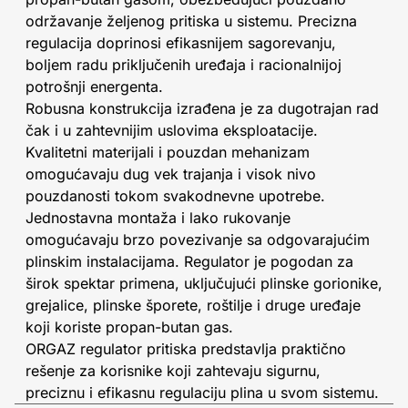
održavanje željenog pritiska u sistemu. Precizna
regulacija doprinosi efikasnijem sagorevanju,
boljem radu priključenih uređaja i racionalnijoj
potrošnji energenta.
Robusna konstrukcija izrađena je za dugotrajan rad
čak i u zahtevnijim uslovima eksploatacije.
Kvalitetni materijali i pouzdan mehanizam
omogućavaju dug vek trajanja i visok nivo
pouzdanosti tokom svakodnevne upotrebe.
Jednostavna montaža i lako rukovanje
omogućavaju brzo povezivanje sa odgovarajućim
plinskim instalacijama. Regulator je pogodan za
širok spektar primena, uključujući plinske gorionike,
grejalice, plinske šporete, roštilje i druge uređaje
koji koriste propan-butan gas.
ORGAZ regulator pritiska predstavlja praktično
rešenje za korisnike koji zahtevaju sigurnu,
preciznu i efikasnu regulaciju plina u svom sistemu.