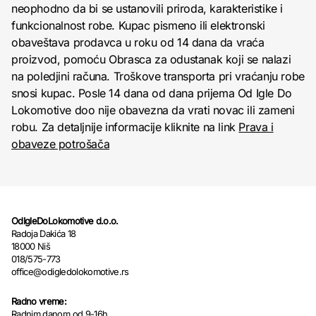
neophodno da bi se ustanovili priroda, karakteristike i
funkcionalnost robe. Kupac pismeno ili elektronski
obaveštava prodavca u roku od 14 dana da vraća
proizvod, pomoću Obrasca za odustanak koji se nalazi
na poledjini računa. Troškove transporta pri vraćanju robe
snosi kupac. Posle 14 dana od dana prijema Od Igle Do
Lokomotive doo nije obavezna da vrati novac ili zameni
robu. Za detaljnije informacije kliknite na link
Prava i
obaveze potrošača
OdIgleDoLokomotive d.o.o.
Radoja Dakića 18
18000 Niš
018/575-773
office@odigledolokomotive.rs
Radno vreme:
Radnim danom od 9-16h