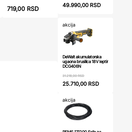
49.990,00 RSD
719,00 RSD
779,00
akcija
DeWalt akumulatorska
ugaona brusilica 18V leptir
DCG406N
31.218,00 RSD
25.710,00 RSD
akcija
REMS 171200 Sajla za