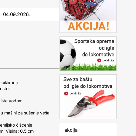
o:
04.09.2026.
ciklirani)
rostor
čiste vodom
 u mašini za sušenje veša
hemijsko čišćenje
akcija
cm, Visina: 0.5 cm