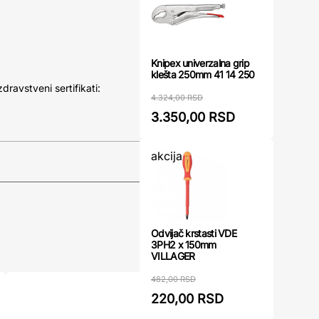
Knipex univerzalna grip
klešta 250mm 41 14 250
zdravstveni sertifikati:
4.324,00 RSD
3.350,00 RSD
akcija
Odvijač krstasti VDE
3PH2 x 150mm
VILLAGER
482,00 RSD
220,00 RSD