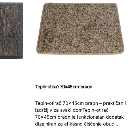
Tepih-otirač 70x45cm-braon
Tepih-otirač 70x45cm braon – praktičan i
izdržljiv za svaki domTepih-otirač
70x45cm braon je funkcionalan dodatak
dizajniran za efikasno čišćenje obuć ...