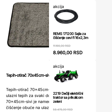
akcija
REMS 171200 Sajla za
čišćenje cevi fi 16x2,3m
11.166,00 RSD
8.960,00 RSD
akcija
Tepih-oti
Tepih-otirač 70x45cm-sivi
Tepih-ot
Tepih-otirač 70x45cm-sivi – Praktičan
funkciona
2219 Dečiji električni
ulazni tepih za svaki domTepih-otirač
traktor sa prikolicom
tepih-oti
70x45cm-sivi je namenjen za efikasno
zeleni
praktičan
čišćenje obuće na ulazu u kuću, stan ...
58.478,00 RSD
dizajniran