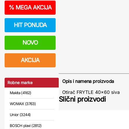
%
MEGA AKCIJA
HIT PONUDA
NOVO
AKCIJA
Opis i namena proizvoda
Robne marke
Otirač FRYTLE 40x60 siva
Makita (4162)
Slični proizvodi
WOMAX (3763)
Unior (3244)
BOSCH plavi (2812)