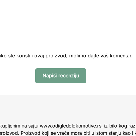
iko ste koristili ovaj proizvod, molimo dajte vaš komentar.
Napiši recenziju
kupljenim na sajtu www.odigledolokomotive.rs, iz bilo kog raz
roizvod. Proizvod koji se vraća mora biti u istom stanju kao i 