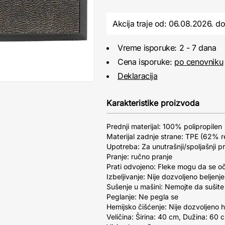
Akcija traje od: 06.08.2026.
d
Vreme isporuke: 2 - 7 dana
Cena isporuke:
po cenovniku
Deklaracija
Karakteristike proizvoda
Prednji materijal: 100% polipropilen
Materijal zadnje strane: TPE (62% re
Upotreba: Za unutrašnji/spoljašnji p
Pranje: ručno pranje
Prati odvojeno: Fleke mogu da se o
Izbeljivanje: Nije dozvoljeno beljenje
Sušenje u mašini: Nemojte da sušite
Peglanje: Ne pegla se
Hemijsko čišćenje: Nije dozvoljeno 
Veličina: Širina: 40 cm, Dužina: 60 