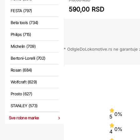
719,00 RSD
590,00 RSD
FESTA (797)
Beta tools (734)
Philips (715)
Michelin (709)
* OdIgleDoLokomotive.rs ne garantuje za
Bertoni-Lorelli (702)
Rosan (684)
Wolfcraft (629)
Prosto (627)
STANLEY (573)
0%
5
Sve robne marke
0%
4