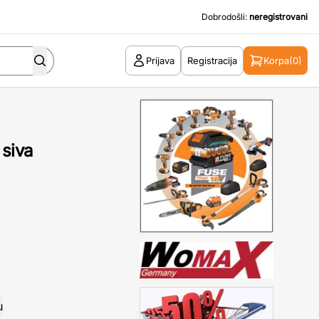
Dobrodošli:
neregistrovani
Prijava
Registracija
Korpa
(0)
siva