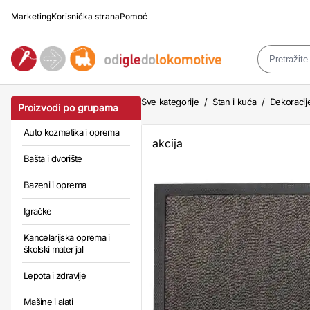
Marketing
Korisnička strana
Pomoć
Sve kategorije
/
Stan i kuća
/
Dekoracij
Proizvodi po grupama
Auto kozmetika i oprema
akcija
Bašta i dvorište
Bazeni i oprema
Igračke
Kancelarijska oprema i
školski materijal
Lepota i zdravlje
Mašine i alati