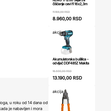
čišćenje cevi fi 16x2,3m
11.166,00 RSD
8.960,00 RSD
akcija
Akumulatorska bušilica -
odvijač DDF485Z Makita
16.590,00 RSD
13.190,00 RSD
akcija
loga, u roku od 14 dana od
kada je nabavljen i mora