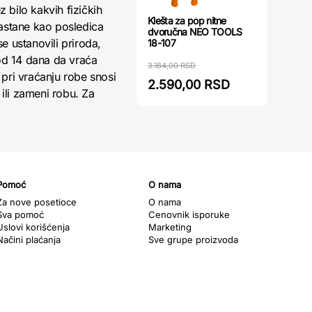
 bilo kakvih fizičkih
Klešta za pop nitne
nastane kao posledica
dvoručna NEO TOOLS
 ustanovili priroda,
18-107
 od 14 dana da vraća
3.184,00 RSD
pri vraćanju robe snosi
2.590,00 RSD
ili zameni robu. Za
Pomoć
O nama
Za nove posetioce
O nama
Sva pomoć
Cenovnik isporuke
Uslovi korišćenja
Marketing
Načini plaćanja
Sve grupe proizvoda