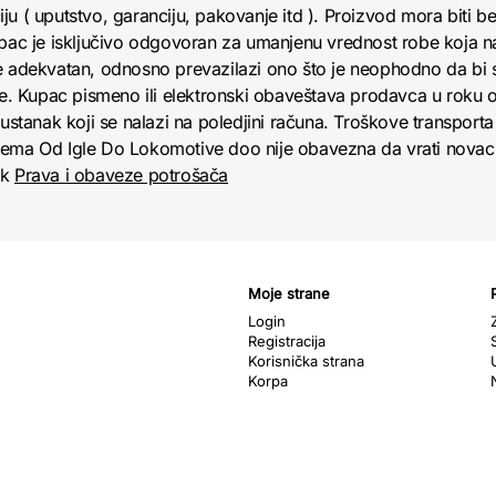
u ( uputstvo, garanciju, pakovanje itd ). Proizvod mora biti bez
upac je isključivo odgovoran za umanjenu vrednost robe koja 
e adekvatan, odnosno prevazilazi ono što je neophodno da bi se
obe. Kupac pismeno ili elektronski obaveštava prodavca u roku
anak koji se nalazi na poledjini računa. Troškove transporta 
jema Od Igle Do Lokomotive doo nije obavezna da vrati novac 
nk
Prava i obaveze potrošača
Moje strane
Login
Registracija
Korisnička strana
Korpa