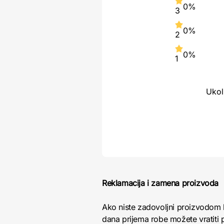
0%
3
0%
2
0%
1
Ukol
Reklamacija i zamena proizvoda
Ako niste zadovoljni proizvodom 
dana prijema robe možete vratiti p