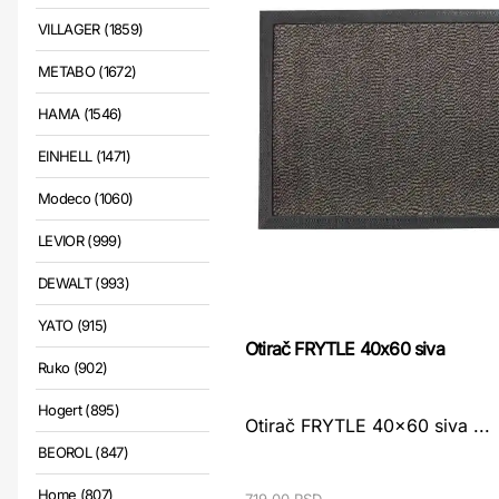
VILLAGER (1859)
METABO (1672)
HAMA (1546)
EINHELL (1471)
Modeco (1060)
LEVIOR (999)
DEWALT (993)
YATO (915)
Otirač FRYTLE 40x60 siva
Ruko (902)
Hogert (895)
Otirač FRYTLE 40x60 siva ...
BEOROL (847)
Home (807)