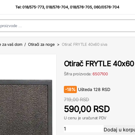
Tel:
018/575-773
,
018/576-704
,
018/576-705
,
060/0576-704
e za vaš dom
/
Otirači za noge
>
Otirač FRYTLE 40x60 siva
Otirač FRYTLE 40x60 
Šifra proizvoda:
6507100
-
18%
Ušteda
128
RSD
719,00 RSD
590,00 RSD
U cenu je uračunat PDV