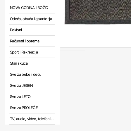
NOVA GODINA I BOŽIĆ
Odeća, obuća i galanterija
Pokloni
Računari i oprema
Sport i Rekreacija
Stan i kuća
Sve za bebe i decu
Sve za JESEN
Sve za LETO
Sve za PROLEĆE
TV, audio, video, telefoni ...