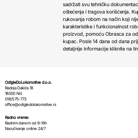
sadržati svu tehničku dokumentacij
oštećenja i tragova korišćenja. K
rukovanja robom na način koji nij
karakteristike i funkcionalnost r
proizvod, pomoću Obrasca za odust
kupac. Posle 14 dana od dana pri
detaljnije informacije kliknite na li
OdIgleDoLokomotive d.o.o.
Radoja Dakića 18
18000 Niš
018/575-773
office@odigledolokomotive.rs
Radno vreme:
Radnim danom od 9-16h
Naručivanje online 24/7