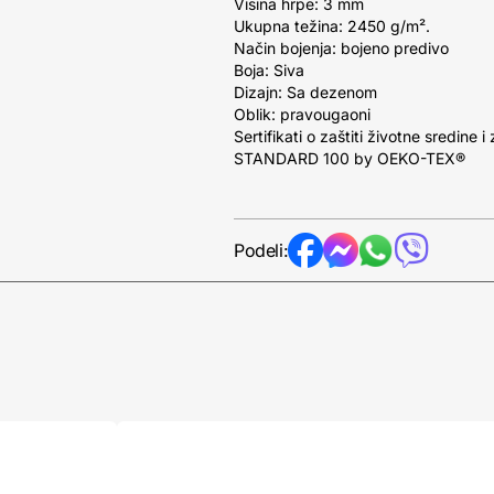
Visina hrpe: 3 mm
Ukupna težina: 2450 g/m².
Način bojenja: bojeno predivo
Boja: Siva
Dizajn: Sa dezenom
Oblik: pravougaoni
Sertifikati o zaštiti životne sredine i 
STANDARD 100 by OEKO-TEX®
Podeli: