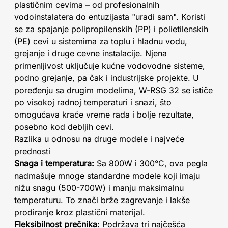
plastičnim cevima – od profesionalnih
vodoinstalatera do entuzijasta "uradi sam". Koristi
se za spajanje polipropilenskih (PP) i polietilenskih
(PE) cevi u sistemima za toplu i hladnu vodu,
grejanje i druge cevne instalacije. Njena
primenljivost uključuje kućne vodovodne sisteme,
podno grejanje, pa čak i industrijske projekte. U
poređenju sa drugim modelima, W-RSG 32 se ističe
po visokoj radnoj temperaturi i snazi, što
omogućava kraće vreme rada i bolje rezultate,
posebno kod debljih cevi.
Razlika u odnosu na druge modele i najveće
prednosti
Snaga i temperatura:
Sa 800W i 300°C, ova pegla
nadmašuje mnoge standardne modele koji imaju
nižu snagu (500-700W) i manju maksimalnu
temperaturu. To znači brže zagrevanje i lakše
prodiranje kroz plastični materijal.
Fleksibilnost prečnika:
Podržava tri najčešća