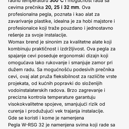
radnu temperaturu
300°C
i mogućnost rada sa
cevima prečnika
20, 25 i 32 mm
. Ova
profesionalna pegla, poznata i kao alat za
zavarivanje plastike, idealna je za hobi majstore i
profesionalce koji traže pouzdano i jednostavno
rešenje za svoje instalacije.
Womax brend je sinonim za kvalitetne alate koji
kombinuju praktičnost i izdržljivost. Ova pegla za
spajanje cevi poseduje ergonomski dizajn koji
omogućava lako rukovanje i smanjuje zamor pri
dužem radu. Sa mogućnošću podesivih prečnika
cevi, ovaj alat pruža fleksibilnost za različite vrste
projekata, od kućnih popravki do složenijih
vodoinstalaterskih radova. Brzo zagrevanje i
precizna kontrola temperature garantuju
visokokvalitetne spojeve, smanjujući rizik od
curenja i produžujući vek trajanja instalacije.
Gde se koristi i kome je namenjena
Pegla W-RSG 32 je namenjena svima koji rade sa