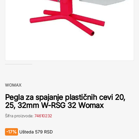
WOMAX
Pegla za spajanje plastičnih cevi 20,
25, 32mm W-RSG 32 Womax
Šifra proizvoda:
74610232
-
17%
Ušteda
579
RSD