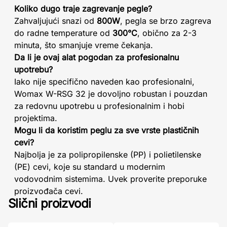
Koliko dugo traje zagrevanje pegle?
Zahvaljujući snazi od
800W
, pegla se brzo zagreva
do radne temperature od
300°C
, obično za 2-3
minuta, što smanjuje vreme čekanja.
Da li je ovaj alat pogodan za profesionalnu
upotrebu?
Iako nije specifično naveden kao profesionalni,
Womax W-RSG 32 je dovoljno robustan i pouzdan
za redovnu upotrebu u profesionalnim i hobi
projektima.
Mogu li da koristim peglu za sve vrste plastičnih
cevi?
Najbolja je za polipropilenske (PP) i polietilenske
(PE) cevi, koje su standard u modernim
vodovodnim sistemima. Uvek proverite preporuke
proizvođača cevi.
Slični proizvodi