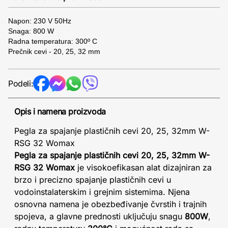
Napon: 230 V 50Hz
Snaga: 800 W
Radna temperatura: 300º C
Prečnik cevi - 20, 25, 32 mm
Podeli:
Opis i namena proizvoda
Pegla za spajanje plastičnih cevi 20, 25, 32mm W-
RSG 32 Womax
Pegla za spajanje plastičnih cevi 20, 25, 32mm W-
RSG 32 Womax
je visokoefikasan alat dizajniran za
brzo i precizno spajanje plastičnih cevi u
vodoinstalaterskim i grejnim sistemima. Njena
osnovna namena je obezbeđivanje čvrstih i trajnih
spojeva, a glavne prednosti uključuju snagu
800W
,