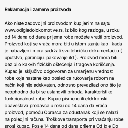
Reklamacija i zamena proizvoda
Ako niste zadovoljni proizvodom kupljenim na sajtu
www.odigledolokomotive.rs, iz bilo kog razloga, u roku
od 14 dana od dana prijema robe možete vratiti proizvod.
Proizvod koji se vraća mora biti u istom stanju kao i kada
je nabavljen i mora sadržati svu tehničku dokumentaciju (
uputstvo, garanciju, pakovanje itd ). Proizvod mora biti
bez bilo kakvih fizičkih oštećenja i tragova korišćenja.
Kupac je isključivo odgovoran za umanjenu vrednost
robe koja nastane kao posledica rukovanja robom na
način koji nije adekvatan, odnosno prevazilazi ono što je
neophodno da bi se ustanovili priroda, karakteristike i
funkcionalnost robe. Kupac pismeno ili elektronski
obaveštava prodavca u roku od 14 dana da vraća
proizvod, pomoću Obrasca za odustanak koji se nalazi
na poledjini računa. Troškove transporta pri vraćanju robe
snosi kupac. Posle 14 dana od dana prijema Od Igle Do