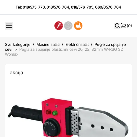
Tel:
018/575-773
,
018/576-704
,
018/576-705
,
060/0576-704
(0)
Sve kategorije
/
Mašine i alati
/
Električni alat
/
Pegle za spajanje
cevi
>
Pegla za spajanje plastičnih cevi 20, 25, 32mm W-RSG 32
Womax
akcija