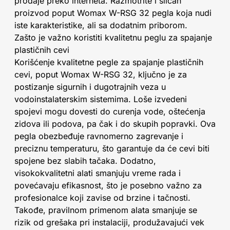
prodaje preko interneta. Razmotrite i sličan
proizvod poput Womax W-RSG 32 pegla koja nudi
iste karakteristike, ali sa dodatnim priborom.
Zašto je važno koristiti kvalitetnu peglu za spajanje
plastičnih cevi
Korišćenje kvalitetne pegle za spajanje plastičnih
cevi, poput Womax W-RSG 32, ključno je za
postizanje sigurnih i dugotrajnih veza u
vodoinstalaterskim sistemima. Loše izvedeni
spojevi mogu dovesti do curenja vode, oštećenja
zidova ili podova, pa čak i do skupih popravki. Ova
pegla obezbeđuje ravnomerno zagrevanje i
preciznu temperaturu, što garantuje da će cevi biti
spojene bez slabih tačaka. Dodatno,
visokokvalitetni alati smanjuju vreme rada i
povećavaju efikasnost, što je posebno važno za
profesionalce koji zavise od brzine i tačnosti.
Takođe, pravilnom primenom alata smanjuje se
rizik od grešaka pri instalaciji, produžavajući vek