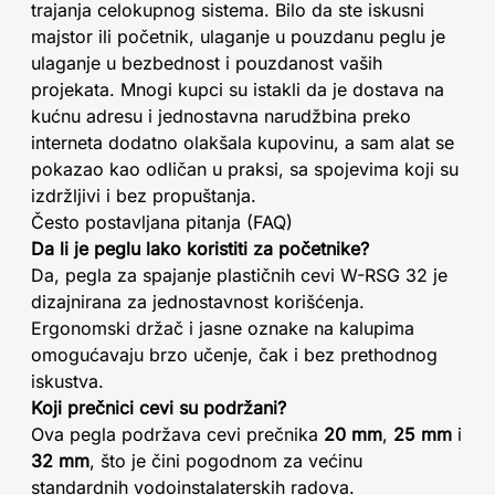
trajanja celokupnog sistema. Bilo da ste iskusni
majstor ili početnik, ulaganje u pouzdanu peglu je
ulaganje u bezbednost i pouzdanost vaših
projekata. Mnogi kupci su istakli da je dostava na
kućnu adresu i jednostavna narudžbina preko
interneta dodatno olakšala kupovinu, a sam alat se
pokazao kao odličan u praksi, sa spojevima koji su
izdržljivi i bez propuštanja.
Često postavljana pitanja (FAQ)
Da li je peglu lako koristiti za početnike?
Da, pegla za spajanje plastičnih cevi W-RSG 32 je
dizajnirana za jednostavnost korišćenja.
Ergonomski držač i jasne oznake na kalupima
omogućavaju brzo učenje, čak i bez prethodnog
iskustva.
Koji prečnici cevi su podržani?
Ova pegla podržava cevi prečnika
20 mm
,
25 mm
i
32 mm
, što je čini pogodnom za većinu
standardnih vodoinstalaterskih radova.