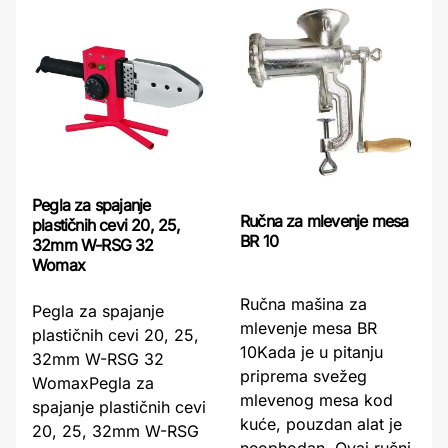
Pegla za spajanje
Ručna za mlevenje mesa
plastičnih cevi 20, 25,
BR 10
32mm W-RSG 32
Womax
Ručna mašina za
Pegla za spajanje
mlevenje mesa BR
plastičnih cevi 20, 25,
10Kada je u pitanju
32mm W-RSG 32
priprema svežeg
WomaxPegla za
mlevenog mesa kod
spajanje plastičnih cevi
kuće, pouzdan alat je
20, 25, 32mm W-RSG
neophodan. Ovaj ručni