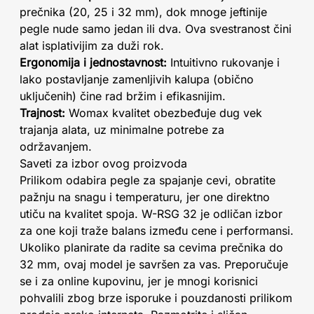
prečnika (20, 25 i 32 mm), dok mnoge jeftinije
pegle nude samo jedan ili dva. Ova svestranost čini
alat isplativijim za duži rok.
Ergonomija i jednostavnost:
Intuitivno rukovanje i
lako postavljanje zamenljivih kalupa (obično
uključenih) čine rad bržim i efikasnijim.
Trajnost:
Womax kvalitet obezbeđuje dug vek
trajanja alata, uz minimalne potrebe za
održavanjem.
Saveti za izbor ovog proizvoda
Prilikom odabira pegle za spajanje cevi, obratite
pažnju na snagu i temperaturu, jer one direktno
utiču na kvalitet spoja. W-RSG 32 je odličan izbor
za one koji traže balans između cene i performansi.
Ukoliko planirate da radite sa cevima prečnika do
32 mm, ovaj model je savršen za vas. Preporučuje
se i za online kupovinu, jer je mnogi korisnici
pohvalili zbog brze isporuke i pouzdanosti prilikom