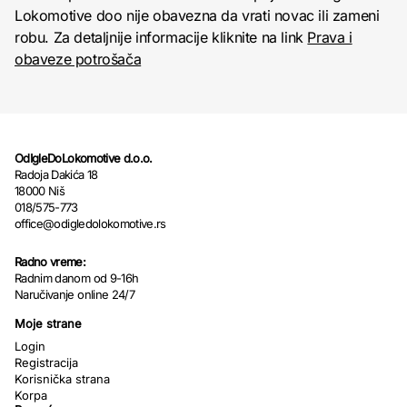
Lokomotive doo nije obavezna da vrati novac ili zameni
robu. Za detaljnije informacije kliknite na link
Prava i
obaveze potrošača
OdIgleDoLokomotive d.o.o.
Radoja Dakića 18
18000 Niš
018/575-773
office@odigledolokomotive.rs
Radno vreme:
Radnim danom od 9-16h
Naručivanje online 24/7
Moje strane
Login
Registracija
Korisnička strana
Korpa