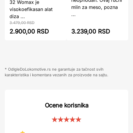
32 Womax je
mlin za meso, pozna
visokoefikasan alat
...
diza ...
3.479,00 RSD
3.239,00 RSD
2.900,00 RSD
* OdIgleDoLokomotive.rs ne garantuje za tačnost svih
karakteristika i komentara vezanih za proizvode na sajtu.
Ocene korisnika