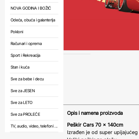
NOVA GODINA I BOŽIĆ
Odeća, obuća i galanterija
Pokloni
Računari i oprema
Sport i Rekreacija
Stan i kuća
Sve za bebe i decu
Sve za JESEN
Sve za LETO
Opis i namena proizvoda
Sve za PROLEĆE
Peškir Cars 70 x 140cm
TV, audio, video, telefoni ...
Izrađen je od super upijajućeg