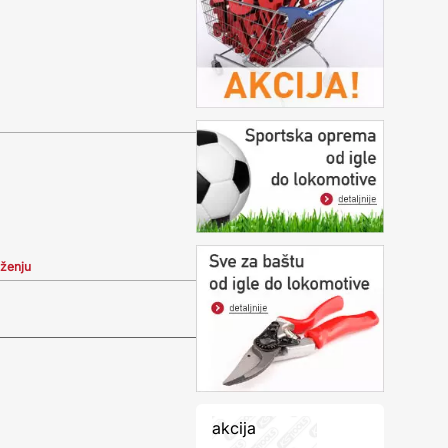
iženju
akcija