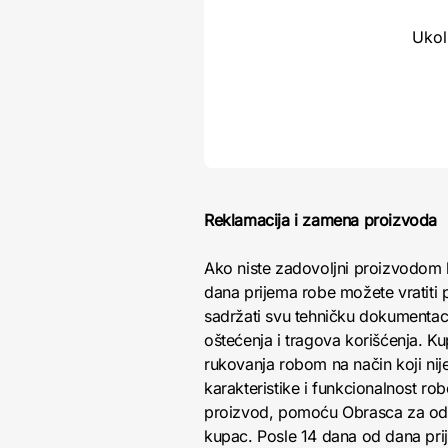
Ukol
Reklamacija i zamena proizvoda
Ako niste zadovoljni proizvodom 
dana prijema robe možete vratiti p
sadržati svu tehničku dokumentacij
oštećenja i tragova korišćenja. K
rukovanja robom na način koji nij
karakteristike i funkcionalnost r
proizvod, pomoću Obrasca za odust
kupac. Posle 14 dana od dana pri