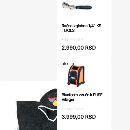
Račna zglobna 1/4" KS
TOOLS
5.340,00 RSD
2.990,00 RSD
akcija
Bluetooth zvučnik FUSE
Villager
8.084,00 RSD
3.999,00 RSD