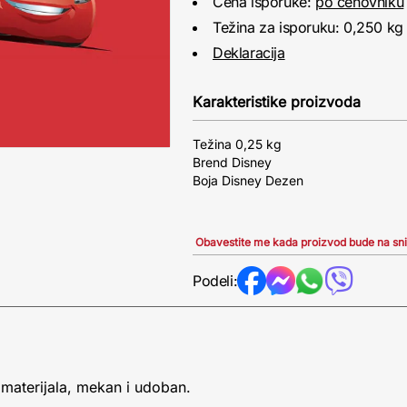
Cena isporuke:
po cenovniku
Težina za isporuku: 0,250 kg
Deklaracija
Karakteristike proizvoda
Težina 0,25 kg
Brend Disney
Boja Disney Dezen
Obavestite me kada proizvod bude na sn
Podeli:
 materijala, mekan i udoban.