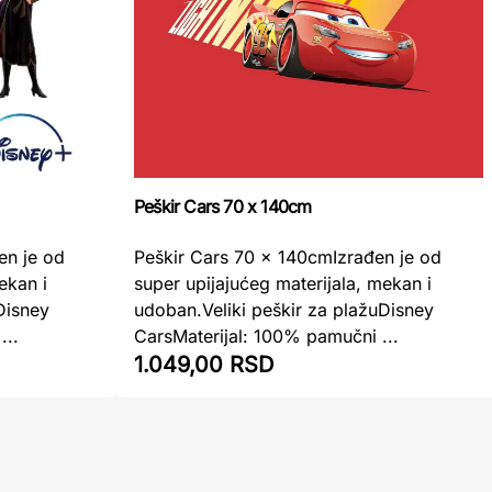
Peškir Cars 70 x 140cm
en je od
Peškir Cars 70 x 140cmIzrađen je od
ekan i
super upijajućeg materijala, mekan i
Disney
udoban.Veliki peškir za plažuDisney
...
CarsMaterijal: 100% pamučni ...
1.049,00 RSD