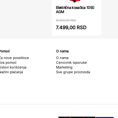
Električna kosačica 1050
AGM
10.500,00 RSD
7.499,00 RSD
Pomoć
O nama
Za nove posetioce
O nama
Sva pomoć
Cenovnik isporuke
Uslovi korišćenja
Marketing
Načini plaćanja
Sve grupe proizvoda