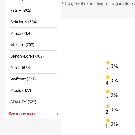
* OdIgleDoLokomotive.rs ne garantuje za
FESTA (802)
Beta tools (734)
Philips (715)
Michelin (709)
Bertoni-Lorelli (702)
0%
Rosan (684)
5
Wolfcraft (629)
0%
4
Prosto (627)
0%
3
STANLEY (573)
0%
2
Sve robne marke
0%
1