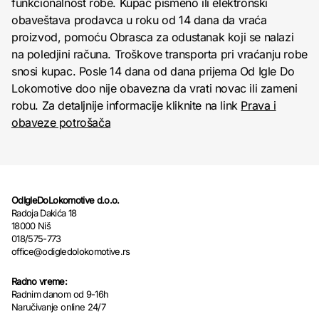
funkcionalnost robe. Kupac pismeno ili elektronski
obaveštava prodavca u roku od 14 dana da vraća
proizvod, pomoću Obrasca za odustanak koji se nalazi
na poledjini računa. Troškove transporta pri vraćanju robe
snosi kupac. Posle 14 dana od dana prijema Od Igle Do
Lokomotive doo nije obavezna da vrati novac ili zameni
robu. Za detaljnije informacije kliknite na link
Prava i
obaveze potrošača
OdIgleDoLokomotive d.o.o.
Radoja Dakića 18
18000 Niš
018/575-773
office@odigledolokomotive.rs
Radno vreme:
Radnim danom od 9-16h
Naručivanje online 24/7