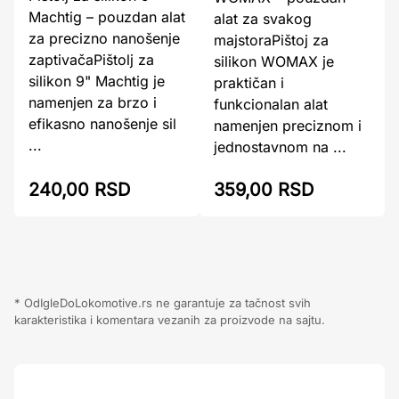
Machtig – pouzdan alat
alat za svakog
za precizno nanošenje
majstoraPištoj za
zaptivačaPištolj za
silikon WOMAX je
silikon 9" Machtig je
praktičan i
namenjen za brzo i
funkcionalan alat
efikasno nanošenje sil
namenjen preciznom i
...
jednostavnom na ...
240,00 RSD
359,00 RSD
* OdIgleDoLokomotive.rs ne garantuje za tačnost svih
karakteristika i komentara vezanih za proizvode na sajtu.