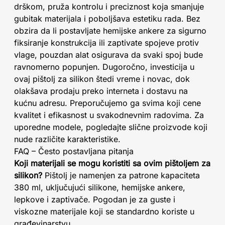
drškom, pruža kontrolu i preciznost koja smanjuje
gubitak materijala i poboljšava estetiku rada. Bez
obzira da li postavljate hemijske ankere za sigurno
fiksiranje konstrukcija ili zaptivate spojeve protiv
vlage, pouzdan alat osigurava da svaki spoj bude
ravnomerno popunjen. Dugoročno, investicija u
ovaj pištolj za silikon štedi vreme i novac, dok
olakšava prodaju preko interneta i dostavu na
kućnu adresu. Preporučujemo ga svima koji cene
kvalitet i efikasnost u svakodnevnim radovima. Za
uporedne modele, pogledajte slične proizvode koji
nude različite karakteristike.
FAQ – Često postavljana pitanja
Koji materijali se mogu koristiti sa ovim pištoljem za
silikon?
Pištolj je namenjen za patrone kapaciteta
380 ml, uključujući silikone, hemijske ankere,
lepkove i zaptivače. Pogodan je za guste i
viskozne materijale koji se standardno koriste u
građevinarstvu.