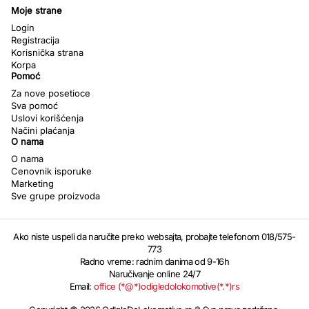
Moje strane
Login
Registracija
Korisnička strana
Korpa
Pomoć
Za nove posetioce
Sva pomoć
Uslovi korišćenja
Načini plaćanja
O nama
O nama
Cenovnik isporuke
Marketing
Sve grupe proizvoda
Ako niste uspeli da naručite preko websajta, probajte telefonom 018/575-
773
Radno vreme: radnim danima od 9-16h
Naručivanje online 24/7
Email:
office (*@*)odigledolokomotive(*.*)rs