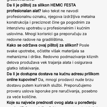
Da li je pištolj za silikon HEMIC FESTA
profesionalan alat?
Iako tekst ne navodi
profesionalnu oznaku, njegova izdržljiva metalna
konstrukcija i preciznost čine ga pogodnim za
intenzivnu upotrebu u profesionalnim i kućnim
uslovima. Mnogi korisnici ga preporučuju za
redovne radove na gradilištima.
Kako se održava ovaj pištolj za silikon?
Posle
svake upotrebe, očistite višak materijala sa
mehanizma i drške. Redovno podmazivanje kliznih
delova produžava vek trajanja alata i osigurava
glatko istiskivanje.
Da li je dostupna dostava na kućnu adresu prilikom
online kupovine?
Da, mnogi prodavci nude brzu
dostavu putem kurirskih službi. Preporučujemo
proveru uslova isporuke pre naručivanja, posebno
za veće količine.
Koje su najveće prednosti ovog alata u poređenju