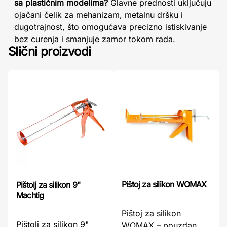
sa plastičnim modelima?
Glavne prednosti uključuju
ojačani čelik za mehanizam, metalnu dršku i
dugotrajnost, što omogućava precizno istiskivanje
bez curenja i smanjuje zamor tokom rada.
Slični proizvodi
Pištoj za silikon WOMAX
Pištolj za silikon 9"
Machtig
Pištoj za silikon
Pištolj za silikon 9"
WOMAX – pouzdan