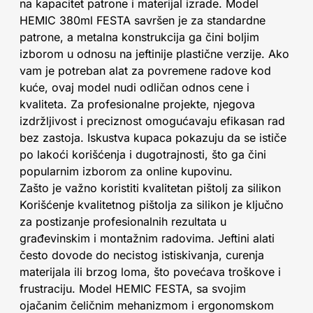
na kapacitet patrone i materijal izrade. Model
HEMIC 380ml FESTA savršen je za standardne
patrone, a metalna konstrukcija ga čini boljim
izborom u odnosu na jeftinije plastične verzije. Ako
vam je potreban alat za povremene radove kod
kuće, ovaj model nudi odličan odnos cene i
kvaliteta. Za profesionalne projekte, njegova
izdržljivost i preciznost omogućavaju efikasan rad
bez zastoja. Iskustva kupaca pokazuju da se ističe
po lakoći korišćenja i dugotrajnosti, što ga čini
popularnim izborom za online kupovinu.
Zašto je važno koristiti kvalitetan pištolj za silikon
Korišćenje kvalitetnog pištolja za silikon je ključno
za postizanje profesionalnih rezultata u
građevinskim i montažnim radovima. Jeftini alati
često dovode do necistog istiskivanja, curenja
materijala ili brzog loma, što povećava troškove i
frustraciju. Model HEMIC FESTA, sa svojim
ojačanim čeličnim mehanizmom i ergonomskom