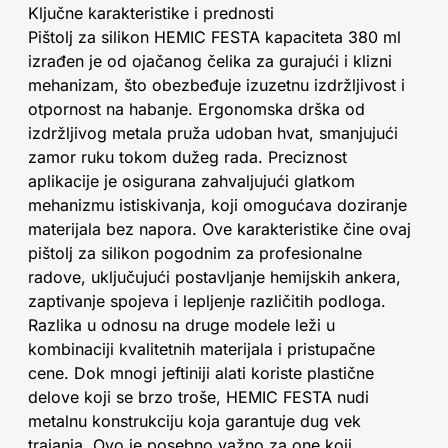
Ključne karakteristike i prednosti
Pištolj za silikon HEMIC FESTA kapaciteta 380 ml
izrađen je od ojačanog čelika za gurajući i klizni
mehanizam, što obezbeđuje izuzetnu izdržljivost i
otpornost na habanje. Ergonomska drška od
izdržljivog metala pruža udoban hvat, smanjujući
zamor ruku tokom dužeg rada. Preciznost
aplikacije je osigurana zahvaljujući glatkom
mehanizmu istiskivanja, koji omogućava doziranje
materijala bez napora. Ove karakteristike čine ovaj
pištolj za silikon pogodnim za profesionalne
radove, uključujući postavljanje hemijskih ankera,
zaptivanje spojeva i lepljenje različitih podloga.
Razlika u odnosu na druge modele leži u
kombinaciji kvalitetnih materijala i pristupačne
cene. Dok mnogi jeftiniji alati koriste plastične
delove koji se brzo troše, HEMIC FESTA nudi
metalnu konstrukciju koja garantuje dug vek
trajanja. Ovo je posebno važno za one koji