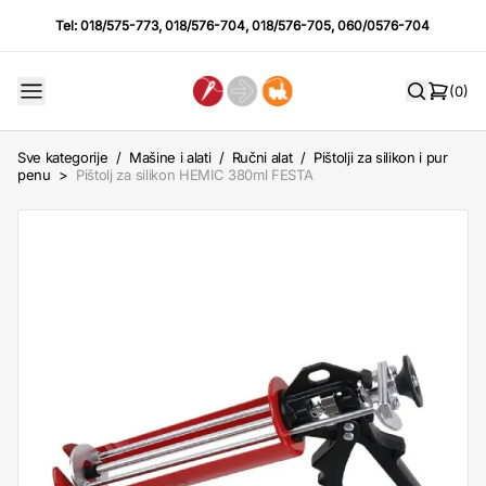
Tel:
018/575-773
,
018/576-704
,
018/576-705
,
060/0576-704
(0)
Sve kategorije
/
Mašine i alati
/
Ručni alat
/
Pištolji za silikon i pur
penu
>
Pištolj za silikon HEMIC 380ml FESTA