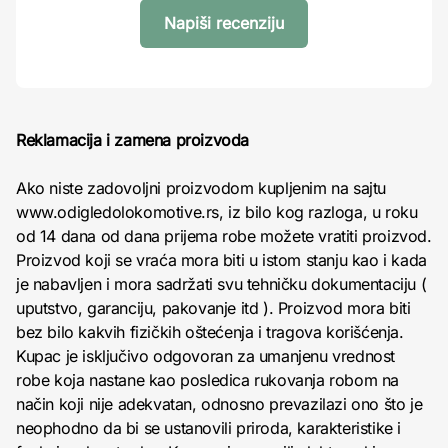
Napiši recenziju
Reklamacija i zamena proizvoda
Ako niste zadovoljni proizvodom kupljenim na sajtu
www.odigledolokomotive.rs, iz bilo kog razloga, u roku
od 14 dana od dana prijema robe možete vratiti proizvod.
Proizvod koji se vraća mora biti u istom stanju kao i kada
je nabavljen i mora sadržati svu tehničku dokumentaciju (
uputstvo, garanciju, pakovanje itd ). Proizvod mora biti
bez bilo kakvih fizičkih oštećenja i tragova korišćenja.
Kupac je isključivo odgovoran za umanjenu vrednost
robe koja nastane kao posledica rukovanja robom na
način koji nije adekvatan, odnosno prevazilazi ono što je
neophodno da bi se ustanovili priroda, karakteristike i