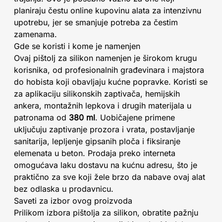
planiraju čestu online kupovinu alata za intenzivnu
upotrebu, jer se smanjuje potreba za čestim
zamenama.
Gde se koristi i kome je namenjen
Ovaj pištolj za silikon namenjen je širokom krugu
korisnika, od profesionalnih građevinara i majstora
do hobista koji obavljaju kućne popravke. Koristi se
za aplikaciju silikonskih zaptivača, hemijskih
ankera, montažnih lepkova i drugih materijala u
patronama od
380 ml
. Uobičajene primene
uključuju zaptivanje prozora i vrata, postavljanje
sanitarija, lepljenje gipsanih ploča i fiksiranje
elemenata u beton. Prodaja preko interneta
omogućava laku dostavu na kućnu adresu, što je
praktično za sve koji žele brzo da nabave ovaj alat
bez odlaska u prodavnicu.
Saveti za izbor ovog proizvoda
Prilikom izbora pištolja za silikon, obratite pažnju