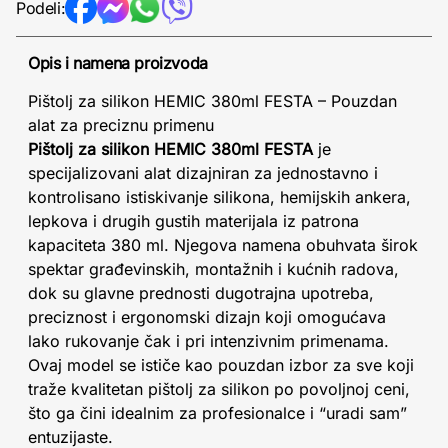
Podeli:
Opis i namena proizvoda
Pištolj za silikon HEMIC 380ml FESTA – Pouzdan
alat za preciznu primenu
Pištolj za silikon HEMIC 380ml FESTA
je
specijalizovani alat dizajniran za jednostavno i
kontrolisano istiskivanje silikona, hemijskih ankera,
lepkova i drugih gustih materijala iz patrona
kapaciteta 380 ml. Njegova namena obuhvata širok
spektar građevinskih, montažnih i kućnih radova,
dok su glavne prednosti dugotrajna upotreba,
preciznost i ergonomski dizajn koji omogućava
lako rukovanje čak i pri intenzivnim primenama.
Ovaj model se ističe kao pouzdan izbor za sve koji
traže kvalitetan pištolj za silikon po povoljnoj ceni,
što ga čini idealnim za profesionalce i “uradi sam”
entuzijaste.