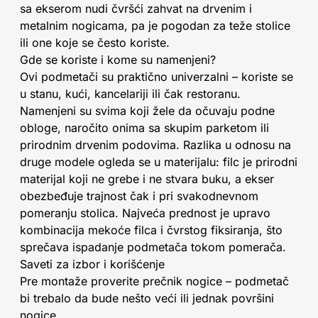
sa ekserom nudi čvršći zahvat na drvenim i
metalnim nogicama, pa je pogodan za teže stolice
ili one koje se često koriste.
Gde se koriste i kome su namenjeni?
Ovi podmetači su praktično univerzalni – koriste se
u stanu, kući, kancelariji ili čak restoranu.
Namenjeni su svima koji žele da očuvaju podne
obloge, naročito onima sa skupim parketom ili
prirodnim drvenim podovima. Razlika u odnosu na
druge modele ogleda se u materijalu: filc je prirodni
materijal koji ne grebe i ne stvara buku, a ekser
obezbeđuje trajnost čak i pri svakodnevnom
pomeranju stolica. Najveća prednost je upravo
kombinacija mekoće filca i čvrstog fiksiranja, što
sprečava ispadanje podmetača tokom pomerača.
Saveti za izbor i korišćenje
Pre montaže proverite prečnik nogice – podmetač
bi trebalo da bude nešto veći ili jednak površini
nogice.