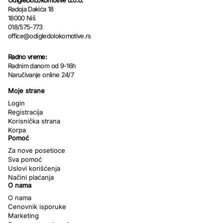
Radoja Dakića 18
18000 Niš
018/575-773
office@odigledolokomotive.rs
Radno vreme:
Radnim danom od 9-16h
Naručivanje online 24/7
Moje strane
Login
Registracija
Korisnička strana
Korpa
Pomoć
Za nove posetioce
Sva pomoć
Uslovi korišćenja
Načini plaćanja
O nama
O nama
Cenovnik isporuke
Marketing