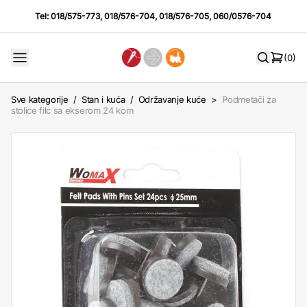
Tel:
018/575-773
,
018/576-704
,
018/576-705
,
060/0576-704
(0)
Sve kategorije
/
Stan i kuća
/
Održavanje kuće
>
Podmetači za
stolice filc sa ekserom 24 kom