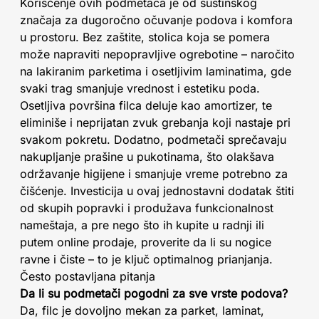
Korišćenje ovih podmetača je od suštinskog
značaja za dugoročno očuvanje podova i komfora
u prostoru. Bez zaštite, stolica koja se pomera
može napraviti nepopravljive ogrebotine – naročito
na lakiranim parketima i osetljivim laminatima, gde
svaki trag smanjuje vrednost i estetiku poda.
Osetljiva površina filca deluje kao amortizer, te
eliminiše i neprijatan zvuk grebanja koji nastaje pri
svakom pokretu. Dodatno, podmetači sprečavaju
nakupljanje prašine u pukotinama, što olakšava
održavanje higijene i smanjuje vreme potrebno za
čišćenje. Investicija u ovaj jednostavni dodatak štiti
od skupih popravki i produžava funkcionalnost
nameštaja, a pre nego što ih kupite u radnji ili
putem online prodaje, proverite da li su nogice
ravne i čiste – to je ključ optimalnog prianjanja.
Često postavljana pitanja
Da li su podmetači pogodni za sve vrste podova?
Da, filc je dovoljno mekan za parket, laminat,