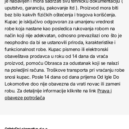
je nabavljen i mora sadržati svu tehničku dokumentaciju (
uputstvo, garanciju, pakovanje itd ). Proizvod mora biti
bez bilo kakvih fizičkih oštećenja i tragova korišćenja.
Kupac je isključivo odgovoran za umanjenu vrednost
robe koja nastane kao posledica rukovanja robom na
način koji nije adekvatan, odnosno prevazilazi ono što je
neophodno da bi se ustanovili priroda, karakteristike i
funkcionalnost robe. Kupac pismeno ili elektronski
obaveštava prodavca u roku od 14 dana da vraća
proizvod, pomoću Obrasca za odustanak koji se nalazi
na poledjini računa. Troškove transporta pri vraćanju robe
snosi kupac. Posle 14 dana od dana prijema Od Igle Do
Lokomotive doo nije obavezna da vrati novac ili zameni
robu. Za detaljnije informacije kliknite na link
Prava i
obaveze potrošača
OdIgleDoLokomotive d.o.o.