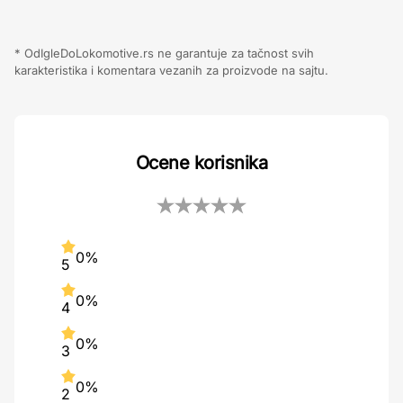
* OdIgleDoLokomotive.rs ne garantuje za tačnost svih
karakteristika i komentara vezanih za proizvode na sajtu.
Ocene korisnika
0%
5
0%
4
0%
3
0%
2