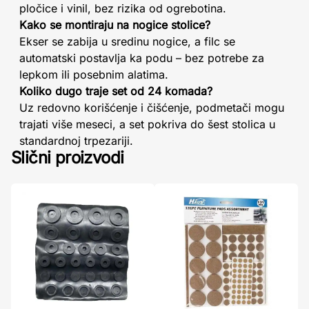
pločice i vinil, bez rizika od ogrebotina.
Kako se montiraju na nogice stolice?
Ekser se zabija u sredinu nogice, a filc se
automatski postavlja ka podu – bez potrebe za
lepkom ili posebnim alatima.
Koliko dugo traje set od 24 komada?
Uz redovno korišćenje i čišćenje, podmetači mogu
trajati više meseci, a set pokriva do šest stolica u
standardnoj trpezariji.
Slični proizvodi