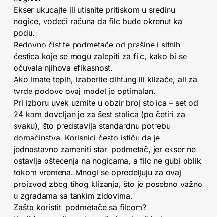
Ekser ukucajte ili utisnite pritiskom u sredinu
nogice, vodeći računa da filc bude okrenut ka
podu.
Redovno čistite podmetače od prašine i sitnih
čestica koje se mogu zalepiti za filc, kako bi se
očuvala njihova efikasnost.
Ako imate tepih, izaberite dihtung ili klizače, ali za
tvrde podove ovaj model je optimalan.
Pri izboru uvek uzmite u obzir broj stolica – set od
24 kom dovoljan je za šest stolica (po četiri za
svaku), što predstavlja standardnu potrebu
domaćinstva. Korisnici često ističu da je
jednostavno zameniti stari podmetač, jer ekser ne
ostavlja oštećenja na nogicama, a filc ne gubi oblik
tokom vremena. Mnogi se opredeljuju za ovaj
proizvod zbog tihog klizanja, što je posebno važno
u zgradama sa tankim zidovima.
Zašto koristiti podmetače sa filcom?