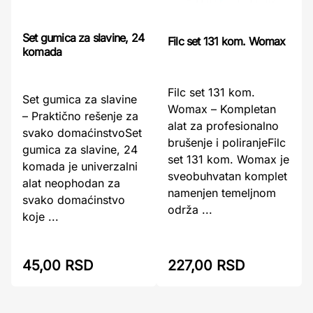
Set gumica za slavine, 24
Filc set 131 kom. Womax
komada
Filc set 131 kom.
Set gumica za slavine
Womax – Kompletan
– Praktično rešenje za
alat za profesionalno
svako domaćinstvoSet
brušenje i poliranjeFilc
gumica za slavine, 24
set 131 kom. Womax je
komada je univerzalni
sveobuhvatan komplet
alat neophodan za
namenjen temeljnom
svako domaćinstvo
održa ...
koje ...
45,00 RSD
227,00 RSD