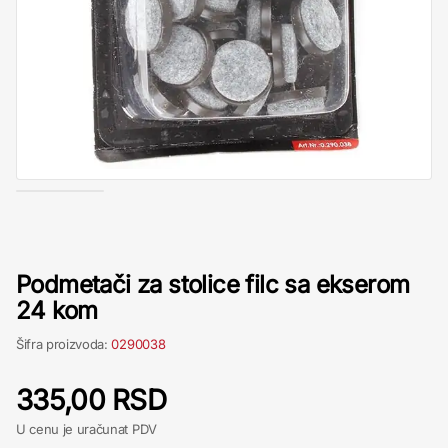
Podmetači za stolice filc sa ekserom
24 kom
Šifra proizvoda:
0290038
335,00 RSD
U cenu je uračunat PDV