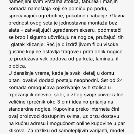
namenjeni svim vrstama stolica, taburea i manjih
komada nameštaja koji se pomiču po podu,
sprečavajući ogrebotine, pukotine i habanje. Glavna
prednost ovog seta je jednostavna montaža bez
alata – zahvaljujući ugrađenom ekseru, podmetači
se brzo i sigurno učvršćuju na nogice, pružajući tih
i glatak klizanje. Reč je o izdržljivom filcu visoke
gustine koji ne ostavlja tragove i prati oblik nogice,
te produžava vek podova od parketa, laminata ili
pločica.
U današnje vreme, kada je svaki detalj u domu
bitan, ovakvi dodaci postaju neophodni. Set od 24
komada omogućava pokrivanje svih stolica u
trpezariji ili dnevnoj sobi, a zbog svoje univerzalne
veličine (prečnik oko 3 cm) idealno prijanja na
standardne nogice. Kupovina preko interneta čini
ovaj proizvod dostupnim svima, uz brzu dostavu
na kućnu adresu i mogućnost online kupovine u par
klikova. Za razliku od samolepljivih varijanti, model