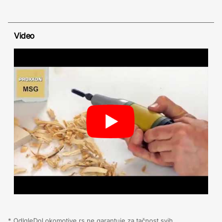
Video
* OdIgleDoLokomotive.rs ne garantuje za tačnost svih