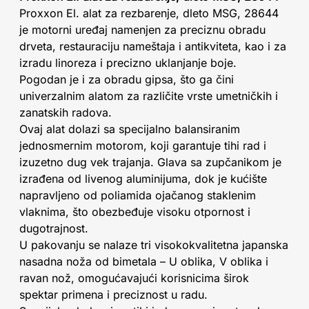
Proxxon El. alat za rezbarenje, dleto MSG, 28644
je motorni uređaj namenjen za preciznu obradu
drveta, restauraciju nameštaja i antikviteta, kao i za
izradu linoreza i precizno uklanjanje boje.
Pogodan je i za obradu gipsa, što ga čini
univerzalnim alatom za različite vrste umetničkih i
zanatskih radova.
Ovaj alat dolazi sa specijalno balansiranim
jednosmernim motorom, koji garantuje tihi rad i
izuzetno dug vek trajanja. Glava sa zupčanikom je
izrađena od livenog aluminijuma, dok je kućište
napravljeno od poliamida ojačanog staklenim
vlaknima, što obezbeđuje visoku otpornost i
dugotrajnost.
U pakovanju se nalaze tri visokokvalitetna japanska
nasadna noža od bimetala – U oblika, V oblika i
ravan nož, omogućavajući korisnicima širok
spektar primena i preciznost u radu.