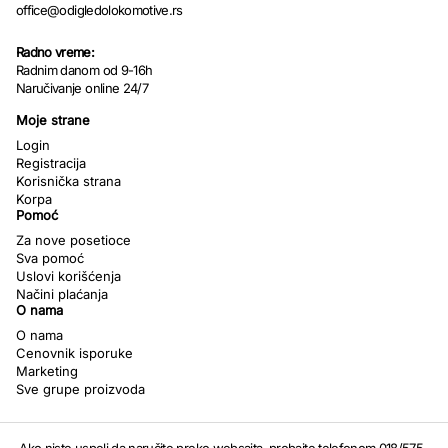
office@odigledolokomotive.rs
Radno vreme:
Radnim danom od 9-16h
Naručivanje online 24/7
Moje strane
Login
Registracija
Korisnička strana
Korpa
Pomoć
Za nove posetioce
Sva pomoć
Uslovi korišćenja
Načini plaćanja
O nama
O nama
Cenovnik isporuke
Marketing
Sve grupe proizvoda