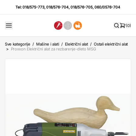
Tel:
018/575-773
,
018/576-704
,
018/576-705
,
060/0576-704
(0)
Sve kategorije
/
Mašine i alati
/
Električni alat
/
Ostali električni alat
>
Proxxon Električni alat za rezbarenje-dleto MSG