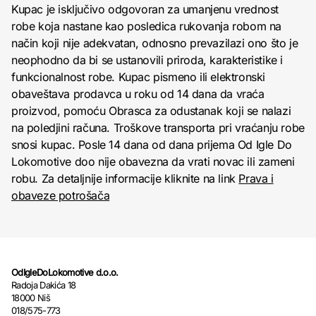
Kupac je isključivo odgovoran za umanjenu vrednost
robe koja nastane kao posledica rukovanja robom na
način koji nije adekvatan, odnosno prevazilazi ono što je
neophodno da bi se ustanovili priroda, karakteristike i
funkcionalnost robe. Kupac pismeno ili elektronski
obaveštava prodavca u roku od 14 dana da vraća
proizvod, pomoću Obrasca za odustanak koji se nalazi
na poledjini računa. Troškove transporta pri vraćanju robe
snosi kupac. Posle 14 dana od dana prijema Od Igle Do
Lokomotive doo nije obavezna da vrati novac ili zameni
robu. Za detaljnije informacije kliknite na link
Prava i
obaveze potrošača
OdIgleDoLokomotive d.o.o.
Radoja Dakića 18
18000 Niš
018/575-773