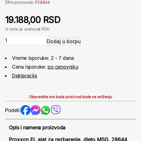
Šifra proizvoda:
P28644
19.188,00 RSD
U cenu je uračunat PDV
Vreme isporuke: 2 - 7 dana
Cena isporuke:
po cenovniku
Deklaracija
Obavestite me kada proizvod bude na sniženju
Podeli:
Opis i namena proizvoda
Proxxon El. alat za rezbarenje, dleto MSG, 28644