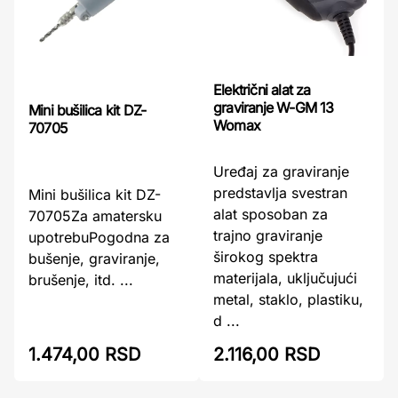
Električni alat za
graviranje W-GM 13
Mini bušilica kit DZ-
Womax
70705
Uređaj za graviranje
predstavlja svestran
Mini bušilica kit DZ-
alat sposoban za
70705Za amatersku
trajno graviranje
upotrebuPogodna za
širokog spektra
bušenje, graviranje,
materijala, uključujući
brušenje, itd. ...
metal, staklo, plastiku,
d ...
1.474,00 RSD
2.116,00 RSD