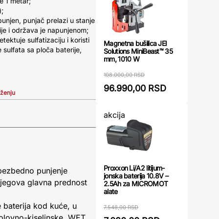
e 1 metar;
);
unjen, punjač prelazi u stanje
ije i održava je napunjenom;
tektuje sulfatizaciju i koristi
Magnetna bušilica JEI
 sulfata sa ploča baterije,
Solutions MiniBeast™ 35
mm, 1010 W
108.000,00 RSD
96.990,00 RSD
iženju
akcija
Proxxon Li/A2 litijum-
 bezbedno punjenje
jonska baterija 10.8V –
Njegova glavna prednost
2.5Ah za MICROMOT
alate
 baterija kod kuće, u
7.548,00 RSD
 olovno-kiselinske, WET,