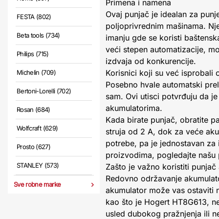
Primena i namena
Ovaj punjač je idealan za pun
FESTA (802)
poljoprivrednim mašinama. Njeg
Beta tools (734)
imanju gde se koristi baštens
veći stepen automatizacije, mo
Philips (715)
izdvaja od konkurencije.
Korisnici koji su već isprobali
Michelin (709)
Posebno hvale automatski prela
Bertoni-Lorelli (702)
sam. Ovi utisci potvrđuju da je 
akumulatorima.
Rosan (684)
Kada birate punjač, obratite pa
Wolfcraft (629)
struja od 2 A, dok za veće ak
potrebe, pa je jednostavan za i
Prosto (627)
proizvodima, pogledajte našu
STANLEY (573)
Zašto je važno koristiti punja
Redovno održavanje akumulator
Sve robne marke
akumulator može vas ostaviti 
kao što je Hogert HT8G613, ne
usled dubokog pražnjenja ili n