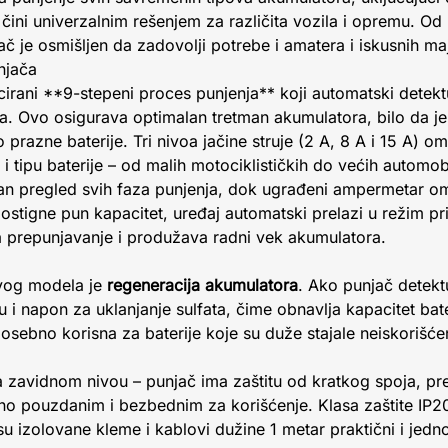
ini univerzalnim rešenjem za različita vozila i opremu. Od
ač je osmišljen da zadovolji potrebe i amatera i iskusnih ma
njača
cirani **9-stepeni proces punjenja** koji automatski detektu
a. Ovo osigurava optimalan tretman akumulatora, bilo da j
 prazne baterije. Tri nivoa jačine struje (2 A, 8 A i 15 A) 
 tipu baterije – od malih motociklističkih do većih automob
an pregled svih faza punjenja, dok ugrađeni ampermetar o
dostigne pun kapacitet, uređaj automatski prelazi u režim pr
 prepunjavanje i produžava radni vek akumulatora.
ovog modela je
regeneracija akumulatora
. Ako punjač detektu
u i napon za uklanjanje sulfata, čime obnavlja kapacitet bate
osebno korisna za baterije koje su duže stajale neiskorišćen
a zavidnom nivou – punjač ima zaštitu od kratkog spoja, pr
tno pouzdanim i bezbednim za korišćenje. Klasa zaštite IP2
su izolovane kleme i kablovi dužine 1 metar praktični i jedn