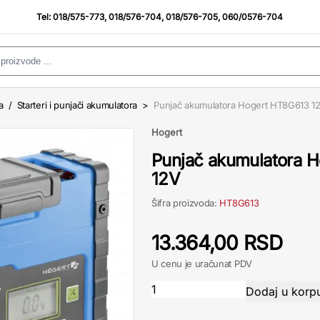
Tel:
018/575-773
,
018/576-704
,
018/576-705
,
060/0576-704
a
/
Starteri i punjači akumulatora
>
Punjač akumulatora Hogert HT8G613 1
Hogert
Punjač akumulatora 
12V
Šifra proizvoda:
HT8G613
13.364,00 RSD
U cenu je uračunat PDV