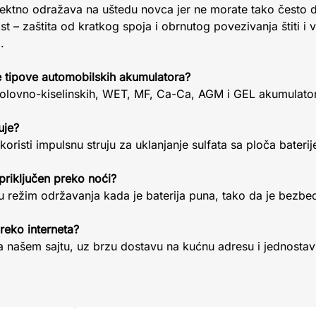
irektno odražava na uštedu novca jer ne morate tako često 
– zaštita od kratkog spoja i obrnutog povezivanja štiti i va
.
e tipove automobilskih akumulatora?
olovno-kiselinskih, WET, MF, Ca-Ca, AGM i GEL akumulatora
uje?
 koristi impulsnu struju za uklanjanje sulfata sa ploča bateri
priključen preko noći?
u režim održavanja kada je baterija puna, tako da je bezbed
reko interneta?
a našem sajtu, uz brzu dostavu na kućnu adresu i jednosta