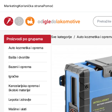
Marketing
Korisnička strana
Pomoć
Sve kategorije
/
Auto kozmetika i oprem
Proizvodi po grupama
Auto kozmetika i oprema
Bašta i dvorište
Bazeni i oprema
Igračke
Kancelarijska oprema i
školski materijal
Lepota i zdravlje
Mašine i alati