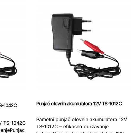
Punjač olovnih akumulatora 12V TS-1012C
TS-1042C
Pametni punjač olovnih akumulatora 12V
6V TS-1042C
TS-1012C – efikasno održavanje
jenjePunjac