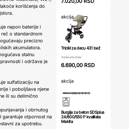
7.020,00 RSD
 lakoće korišćenja do
jstora.
akcija
je napon baterije i
e reč o standardnom
omogućavaju precizno
ilskih akumulatora.
Tricikl za decu 431 bež
mogućava stalnu
7.580,00 RSD
ipravnosti i održava je
6.690,00 RSD
akcija
je sulfatizaciju na
rije i poboljšava njene
e ili su delimično
epunjavanja i obrnutog
Burgija za beton SDSplus
0 garantuje otpornost na
24/600/550 P kvaliteta
Makita
ostavni za upotrebu.