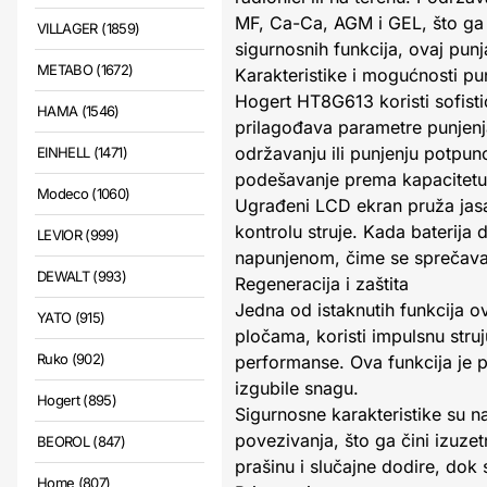
MF, Ca-Ca, AGM i GEL, što ga č
VILLAGER (1859)
sigurnosnih funkcija, ovaj punj
METABO (1672)
Karakteristike i mogućnosti pu
Hogert HT8G613 koristi sofisti
HAMA (1546)
prilagođava parametre punjenj
održavanju ili punjenju potpuno
EINHELL (1471)
podešavanje prema kapacitetu i
Modeco (1060)
Ugrađeni LCD ekran pruža jas
kontrolu struje. Kada baterija 
LEVIOR (999)
napunjenom, čime se sprečava
DEWALT (993)
Regeneracija i zaštita
Jedna od istaknutih funkcija 
YATO (915)
pločama, koristi impulsnu struj
Ruko (902)
performanse. Ova funkcija je p
izgubile snagu.
Hogert (895)
Sigurnosne karakteristike su n
povezivanja, što ga čini izuze
BEOROL (847)
prašinu i slučajne dodire, dok 
Home (807)