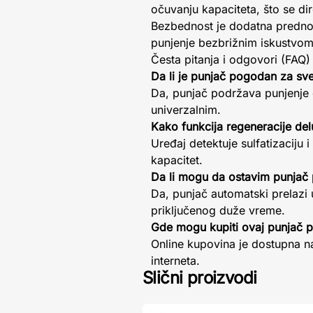
očuvanju kapaciteta, što se d
Bezbednost je dodatna prednost 
punjenje bezbrižnim iskustvom
Česta pitanja i odgovori (FAQ)
Da li je punjač pogodan za sv
Da, punjač podržava punjenje 
univerzalnim.
Kako funkcija regeneracije del
Uređaj detektuje sulfatizaciju i
kapacitet.
Da li mogu da ostavim punjač 
Da, punjač automatski prelazi 
priključenog duže vreme.
Gde mogu kupiti ovaj punjač p
Online kupovina je dostupna n
interneta.
Slični proizvodi