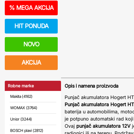
%
MEGA AKCIJA
HIT PONUDA
NOVO
AKCIJA
Opis i namena proizvoda
Robne marke
Makita (4162)
Punjač akumulatora Hogert HT
Punjač akumulatora Hogert H
WOMAX (3764)
baterija u automobilima, moto
je potpuno automatski rad koji
Unior (3244)
Ovaj
punjač akumulatora 12V
j
BOSCH plavi (2812)
radionici ili na terenu. Podrž