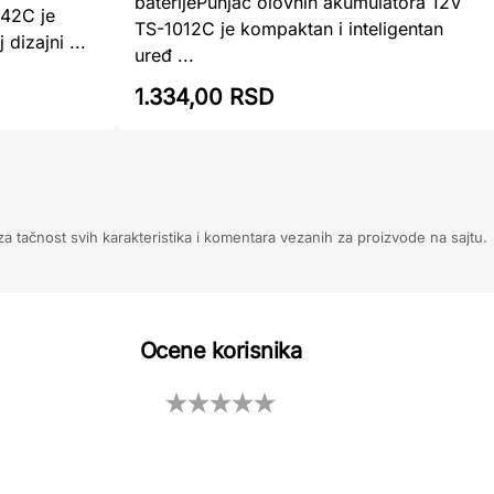
baterijePunjač olovnih akumulatora 12V
042C je
TS-1012C je kompaktan i inteligentan
dizajni ...
uređ ...
1.334,00 RSD
 tačnost svih karakteristika i komentara vezanih za proizvode na sajtu.
Ocene korisnika