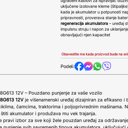
ugrađeni kablovi za ispravljač dužin
uključene izolovane kleme (štipaljke
kada je akumulator u potpunosti nap
pripravnosti, proverava stanje bater
regeneracija akumulatora
– uređaj de
impulsnu struju i napon za uklanjanje
obnavljajući njen kapacitet
Obavestite me kada proizvod bude na sn
Podeli:
8G613 12V – Pouzdano punjenje za vaše vozilo
T8G613 12V
je višenamenski uređaj dizajniran za efikasno i
ciklima, čamcima, traktorima i poljoprivrednim mašinama. 
 štiti akumulator i produžava mu vek trajanja.
e pravi izbor za sve koji žele pouzdan uređaj za održavanje
ava punjenje svih savremenih tipova akumulatora, uključujući