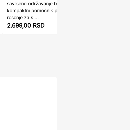
savršeno održavanje baterijeOvaj
putUkolik
kompaktni pomoćnik predstavlja pametno
električni
rešenje za s ...
2.699,00 RSD
3.238,