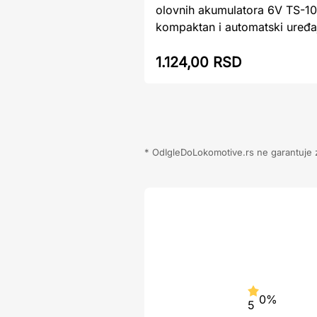
olovnih akumulatora 6V TS-1
kompaktan i automatski uređaj 
1.124,00 RSD
* OdIgleDoLokomotive.rs ne garantuje za
0%
5