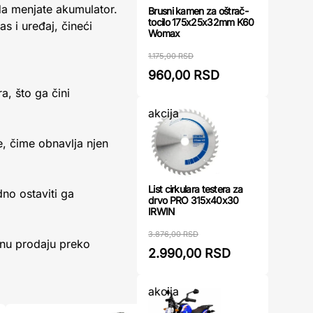
da menjate akumulator.
Brusni kamen za oštrač-
tocilo 175x25x32mm K60
s i uređaj, čineći
Womax
1.175,00 RSD
960,00 RSD
, što ga čini
akcija
je, čime obnavlja njen
List cirkulara testera za
no ostaviti ga
drvo PRO 315x40x30
IRWIN
3.876,00 RSD
vnu prodaju preko
2.990,00 RSD
akcija