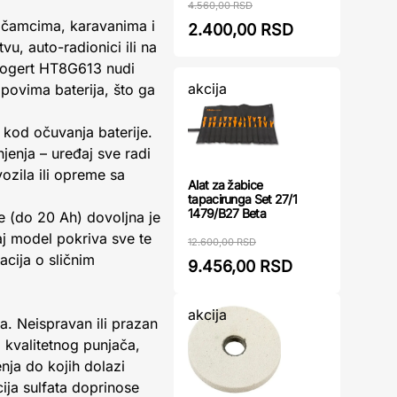
4.560,00 RSD
, čamcima, karavanima i
2.400,00 RSD
, auto-radionici ili na
 Hogert HT8G613 nudi
akcija
povima baterija, što ga
t kod očuvanja baterije.
enja – uređaj sve radi
vozila ili opreme sa
Alat za žabice
tapacirunga Set 27/1
1479/B27 Beta
je (do 20 Ah) dovoljna je
j model pokriva sve te
12.600,00 RSD
acija o sličnim
9.456,00 RSD
akcija
. Neispravan ili prazan
 kvalitetnog punjača,
nja do kojih dolazi
ija sulfata doprinose