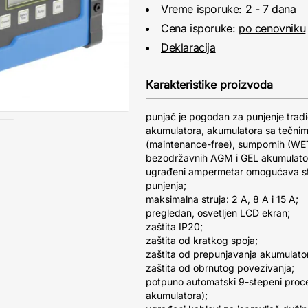
Vreme isporuke: 2 - 7 dana
Cena isporuke:
po cenovniku
Deklaracija
Karakteristike proizvoda
punjač je pogodan za punjenje tradic
akumulatora, akumulatora sa tečnim 
(maintenance-free), sumpornih (WET)
bezodržavnih AGM i GEL akumulato
ugrađeni ampermetar omogućava st
punjenja;
maksimalna struja: 2 A, 8 A i 15 A;
pregledan, osvetljen LCD ekran;
zaštita IP20;
zaštita od kratkog spoja;
zaštita od prepunjavanja akumulato
zaštita od obrnutog povezivanja;
potpuno automatski 9-stepeni proce
akumulatora);