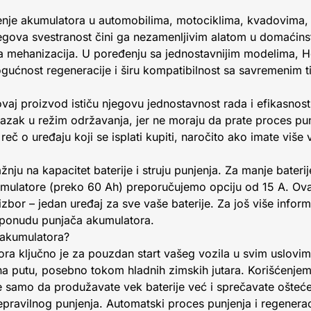
jenje akumulatora u automobilima, motociklima, kvadovima
ova svestranost čini ga nezamenljivim alatom u domaćinstvu
ka mehanizacija. U poređenju sa jednostavnijim modelima,
gućnost regeneracije i širu kompatibilnost sa savremenim ti
 ovaj proizvod ističu njegovu jednostavnost rada i efikasnos
zak u režim održavanja, jer ne moraju da prate proces punj
reč o uređaju koji se isplati kupiti, naročito ako imate više 
žnju na kapacitet baterije i struju punjenja. Za manje bateri
umulatore (preko 60 Ah) preporučujemo opciju od 15 A. Ova
zbor – jedan uređaj za sve vaše baterije. Za još više inform
 ponudu punjača akumulatora.
č akumulatora?
a ključno je za pouzdan start vašeg vozila u svim uslovima
na putu, posebno tokom hladnih zimskih jutara. Korišćenjem
 samo da produžavate vek baterije već i sprečavate ošteće
epravilnog punjenja. Automatski proces punjenja i regenerac