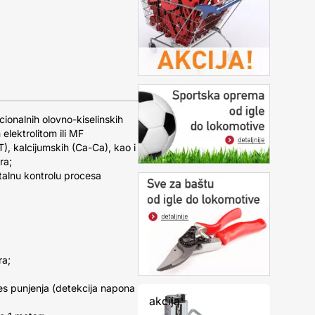
ionalnih olovno-kiselinskih
elektrolitom ili MF
, kalcijumskih (Ca-Ca), kao i
ra;
alnu kontrolu procesa
ra;
s punjenja (detekcija napona
akcija