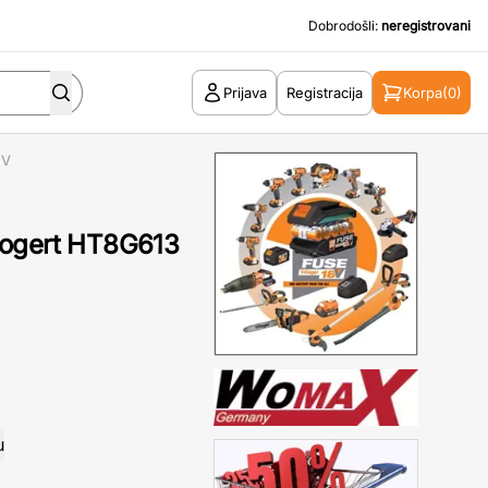
Dobrodošli:
neregistrovani
Prijava
Registracija
Korpa
(0)
2V
Hogert HT8G613