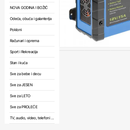
NOVA GODINA I BOŽIĆ
Odeća, obuća i galanterija
Pokloni
Računari i oprema
Sport i Rekreacija
Stan i kuća
Sve za bebe i decu
Sve za JESEN
Sve za LETO
Sve za PROLEĆE
TV, audio, video, telefoni ...